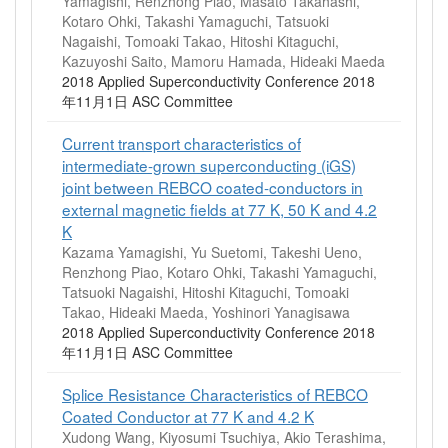
Yamagishi, Renzhong Piao, Masato Takahashi,
Kotaro Ohki, Takashi Yamaguchi, Tatsuoki
Nagaishi, Tomoaki Takao, Hitoshi Kitaguchi,
Kazuyoshi Saito, Mamoru Hamada, Hideaki Maeda
2018 Applied Superconductivity Conference 2018
年11月1日 ASC Committee
Current transport characteristics of
intermediate-grown superconducting (iGS)
joint between REBCO coated-conductors in
external magnetic fields at 77 K, 50 K and 4.2
K
Kazama Yamagishi, Yu Suetomi, Takeshi Ueno,
Renzhong Piao, Kotaro Ohki, Takashi Yamaguchi,
Tatsuoki Nagaishi, Hitoshi Kitaguchi, Tomoaki
Takao, Hideaki Maeda, Yoshinori Yanagisawa
2018 Applied Superconductivity Conference 2018
年11月1日 ASC Committee
Splice Resistance Characteristics of REBCO
Coated Conductor at 77 K and 4.2 K
Xudong Wang, Kiyosumi Tsuchiya, Akio Terashima,