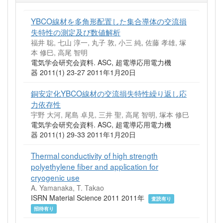
YBCO線材を多角形配置した集合導体の交流損
失特性の測定及び数値解析
福井 聡, 七山 淳一, 丸子 敦, 小三 純, 佐藤 孝雄, 塚
本 修巳, 高尾 智明
電気学会研究会資料. ASC, 超電導応用電力機
器 2011(1) 23-27 2011年1月20日
銅安定化YBCO線材の交流損失特性繰り返し応
力依存性
宇野 大河, 尾島 卓見, 三井 聖, 高尾 智明, 塚本 修巳
電気学会研究会資料. ASC, 超電導応用電力機
器 2011(1) 29-33 2011年1月20日
Thermal conductivity of high strength
polyethylene fiber and application for
cryogenic use
A. Yamanaka, T. Takao
ISRN Material Science 2011 2011年
査読有り
招待有り