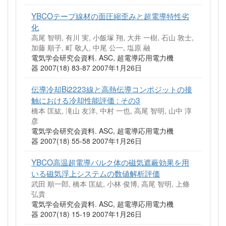
YBCOテープ線材の面圧縮歪みと超電導特性劣
化
高尾 智明, 有川 実, 小飯塚 翔, 大井 一樹, 石山 敦士,
加藤 順子, 町 敬人, 中尾 公一, 塩原 融
電気学会研究会資料. ASC, 超電導応用電力機
器 2007(18) 83-87 2007年1月26日
伝導冷却Bi2223線と高熱伝導コンポジットの接
触における冷却性能評価 : その3
橋本 匡紘, 滝山 友洋, 中村 一也, 高尾 智明, 山中 淳
彦
電気学会研究会資料. ASC, 超電導応用電力機
器 2007(18) 55-58 2007年1月26日
YBCO高温超電導バルク体の磁気遮蔽効果を用
いる磁気浮上システムの数値解析評価
武田 順一郎, 橋本 匡紘, 小林 俊博, 高尾 智明, 上條
弘貴
電気学会研究会資料. ASC, 超電導応用電力機
器 2007(18) 15-19 2007年1月26日