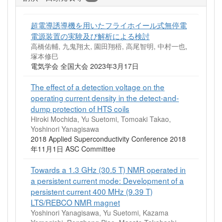
超電導誘導機を用いたフライホイール式無停電
電源装置の実験及び解析による検討
高橋佑輔, 九鬼翔太, 園田翔梧, 高尾智明, 中村一也,
塚本修巳
電気学会 全国大会 2023年3月17日
The effect of a detection voltage on the
operating current density in the detect-and-
dump protection of HTS coils
Hiroki Mochida, Yu Suetomi, Tomoaki Takao,
Yoshinori Yanagisawa
2018 Applied Superconductivity Conference 2018
年11月1日 ASC Committee
Towards a 1.3 GHz (30.5 T) NMR operated in
a persistent current mode: Development of a
persistent current 400 MHz (9.39 T)
LTS/REBCO NMR magnet
Yoshinori Yanagisawa, Yu Suetomi, Kazama