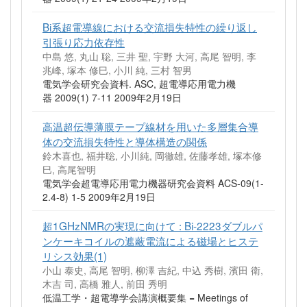
Bi系超電導線における交流損失特性の繰り返し
引張り応力依存性
中島 悠, 丸山 聡, 三井 聖, 宇野 大河, 高尾 智明, 李
兆峰, 塚本 修巳, 小川 純, 三村 智男
電気学会研究会資料. ASC, 超電導応用電力機
器 2009(1) 7-11 2009年2月19日
高温超伝導薄膜テープ線材を用いた多層集合導
体の交流損失特性と導体構造の関係
鈴木喜也, 福井聡, 小川純, 岡徹雄, 佐藤孝雄, 塚本修
巳, 高尾智明
電気学会超電導応用電力機器研究会資料 ACS-09(1-
2.4-8) 1-5 2009年2月19日
超1GHzNMRの実現に向けて : Bi-2223ダブルパ
ンケーキコイルの遮蔽電流による磁場とヒステ
リシス効果(1)
小山 泰史, 高尾 智明, 柳澤 吉紀, 中込 秀樹, 濱田 衛,
木吉 司, 高橋 雅人, 前田 秀明
低温工学・超電導学会講演概要集 = Meetings of