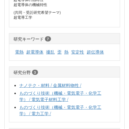
超電導体の機械特性
(共同・受託研究希望テーマ)
超電導工学
研究キーワード
7
電熱
超電導体
擾乱
歪
熱
安定性
超伝導体
研究分野
3
ナノテク・材料 / 金属材料物性 /
ものづくり技術（機械・電気電子・化学工
学） / 電気電子材料工学 /
ものづくり技術（機械・電気電子・化学工
学） / 電力工学 /