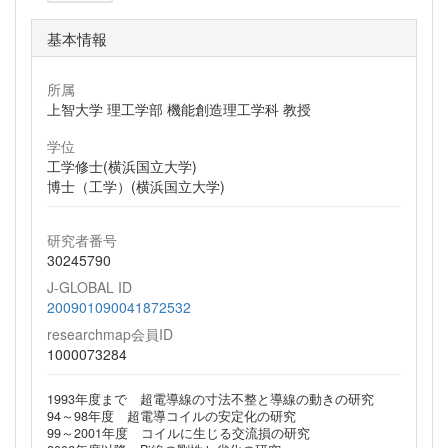
基本情報
所属
上智大学 理工学部 機能創造理工学科 教授
学位
工学修士(横浜国立大学)
博士（工学）(横浜国立大学)
研究者番号
30245790
J-GLOBAL ID
200901090041872532
researchmap会員ID
1000073284
1993年度まで 超電導線の寸法不整と導線の動きの研究
94～98年度 超電導コイルの安定化の研究
99～2001年度 コイルに生じる交流損の研究