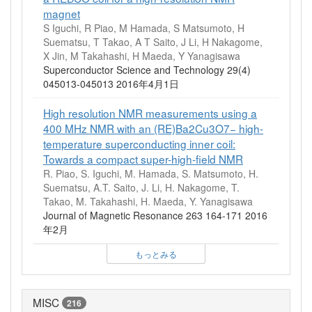
magnet
S Iguchi, R Piao, M Hamada, S Matsumoto, H
Suematsu, T Takao, A T Saito, J Li, H Nakagome,
X Jin, M Takahashi, H Maeda, Y Yanagisawa
Superconductor Science and Technology 29(4)
045013-045013 2016年4月1日
High resolution NMR measurements using a
400 MHz NMR with an (RE)Ba2Cu3O7− high-
temperature superconducting inner coil:
Towards a compact super-high-field NMR
R. Piao, S. Iguchi, M. Hamada, S. Matsumoto, H.
Suematsu, A.T. Saito, J. Li, H. Nakagome, T.
Takao, M. Takahashi, H. Maeda, Y. Yanagisawa
Journal of Magnetic Resonance 263 164-171 2016
年2月
もっとみる
MISC
216