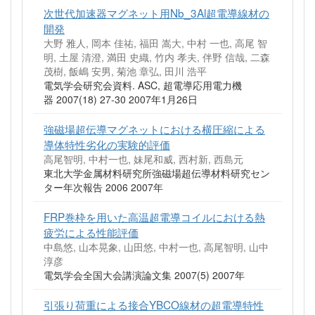
次世代加速器マグネット用Nb_3Al超電導線材の
開発
大野 雅人, 岡本 佳祐, 福田 嵩大, 中村 一也, 高尾 智
明, 土屋 清澄, 満田 史織, 竹内 孝夫, 伴野 信哉, 二森
茂樹, 飯嶋 安男, 菊池 章弘, 田川 浩平
電気学会研究会資料. ASC, 超電導応用電力機
器 2007(18) 27-30 2007年1月26日
強磁場超伝導マグネットにおける横圧縮による
導体特性劣化の実験的評価
高尾智明, 中村一也, 妹尾和威, 西村新, 西島元
東北大学金属材料研究所強磁場超伝導材料研究セン
ター年次報告 2006 2007年
FRP巻枠を用いた高温超電導コイルにおける熱
疲労による性能評価
中島悠, 山本晃象, 山田悠, 中村一也, 高尾智明, 山中
淳彦
電気学会全国大会講演論文集 2007(5) 2007年
引張り荷重による接合YBCO線材の超電導特性