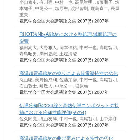
小山泰史, 有川実, 中村一也, 高尾智明, 加藤順子, 筑
本知子, 中尾公一, 塩原融, 渡部智則, 鹿島直二, 長屋
重夫
電気学会全国大会講演論文集 2007(5) 2007年
RHQT法Nb
Al線材における熱処理,減面処理の
3
影響
福田嵩大, 大野雅人, 岡本佳祐, 中村一也, 高尾智明,
寺島昭男, 満田史織, 土屋清澄
電気学会全国大会講演論文集 2007(5) 2007年
高温超電導線材の捻りによる超電導特性の劣化
丸山聡, 美野輪成利, 佐藤栄徳, 中村一也, 高尾智明,
石山敦士, 町敬人, 中尾公一, 塩原融
電気学会全国大会講演論文集 2007(5) 2007年
伝導冷却Bi2223線と高熱伝導コンポジットの接
触における冷却性能評価(その4)
佐久間亮, 滝山友洋, 中村一也, 高尾智明, 山中淳彦
電気学会全国大会講演論文集 2007(5) 2007年
高温超電導線材の曲げ歪みによる特性の劣化