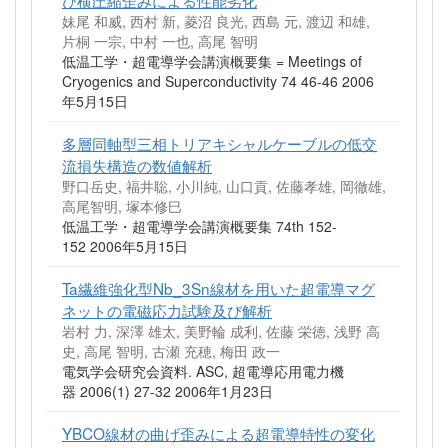
妹尾 和威, 西村 新, 菱沼 良光, 西島 元, 渡辺 和雄,
片桐 一宗, 中村 一也, 高尾 智明
低温工学・超電導学会講演概要集 = Meetings of
Cryogenics and Superconductivity 74 46-46 2006
年5月15日
多層同軸型三相トリアキシャルケーブルの低交
流損失構造の数値解析
野口岳史, 福井聡, 小川純, 山口貢, 佐藤孝雄, 岡徹雄,
高尾智明, 塚本修巳
低温工学・超電導学会講演概要集 74th 152-
152 2006年5月15日
Ta繊維強化型Nb_3Sn線材を用いた超電導マグ
ネットの電磁応力試験及び解析
岩村 力, 深澤 雄太, 美野輪 成利, 佐藤 栄徳, 浅野 高
史, 高尾 智明, 古瀬 充穂, 梅田 政一
電気学会研究会資料. ASC, 超電導応用電力機
器 2006(1) 27-32 2006年1月23日
YBCO線材の曲げ歪みによる超電導特性の変化