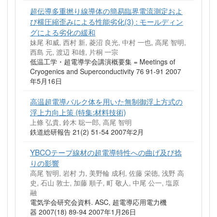
超伝導多重撚り線導体の簡易臨界電流測定およ
び横圧縮歪みによる性能劣化(3) : モールディン
グによる劣化の緩和
妹尾 和威, 西村 新, 菱沼 良光, 中村 一也, 高尾 智明,
西島 元, 渡辺 和雄, 片桐 一宗
低温工学・超電導学会講演概要集 = Meetings of
Cryogenics and Superconductivity 76 91-91 2007
年5月16日
高温超電導バルク体を用いた無制御浮上方式の
浮上力向上策 (特集:材料技術)
上條 弘貴, 鈴木 聡一郎, 高尾 智明
鉄道総研報告 21(2) 51-54 2007年2月
YBCOテープ線材の超電導特性への曲げ及び捻
りの影響
高尾 智明, 岩村 力, 美野輪 成利, 佐藤 栄徳, 浅野 高
史, 石山 敦士, 加藤 順子, 町 敬人, 中尾 公一, 塩原
融
電気学会研究会資料. ASC, 超電導応用電力機
器 2007(18) 89-94 2007年1月26日