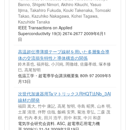
Banno, Shigeki Nimori, Akihiro Kikuchi, Yasuo
Iijima, Takahiro Fukuda, Kouki Takenaka, Tomoaki
Takao, Kazuhiko Nakagawa, Kohei Tagawa,
Kazuhide Tanaka
IEEE Transactions on Applied
Superconductivity 19(3) 2674-2677 2009年6月1
日
高温超伝導薄膜テープ線材を用いた多層集合導
体の交流損失特性と導体構造の関係
鈴木喜也, 福井聡, 小川純, 岡徹雄, 佐藤孝雄, 塚本修
巳, 高尾智明
低温工学・超電導学会講演概要集 80th 97 2009年5
月13日
次世代加速器用TaマトリックスRHQT法Nb_3Al
線材の開発
福田 嵩大, 竹中 康記, 高尾 智明, 寺島 昭男, 山本 明,
土屋 清澄, 伴野 信哉, 飯嶋 安男, 菊池 章弘, 二森 茂
樹, 竹内 孝夫, 田川 浩平, 田中 和英, 中川 和彦
電気学会研究会資料. ASC, 超電導応用電力機
器 2009(1) 21-24 2009年2月19日