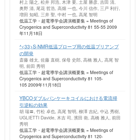
村上 陽之, 松井 邦浩, 木津 要, 土屋 勝彦, 吉田 清,
奥野 清, 尾花 哲浩, 高畑 一也, 今川 信作, 三戸 利行,
増田 知昭, 三井 聖, 中村 一也, 高尾 智明
低温工学・超電導学会講演概要集 = Meetings of
Cryogenics and Superconductivity 81 55-55 2009
年11月18日
^<33>S-NMR低温プローブ用の低温プリアンプ
の開発
斎藤 雄太, 佐藤 直樹, 保母 史郎, 高橋 雅人, 高尾 智
明, 前田 秀明
低温工学・超電導学会講演概要集 = Meetings of
Cryogenics and Superconductivity 81 105-
105 2009年11月18日
YBCOダブルパンケーキコイルにおける電流掃
引逆転の効果
胡 瑞〓, 竹松 卓也, 高尾 智明, 柳澤 吉紀, 中込 秀樹,
UGLIETTI Davide, 木吉 司, 濱田 衛, 高橋 雅人, 前田
秀明
低温工学・超電導学会講演概要集 = Meetings of
Cryogenics and Superconductivity 81 120-