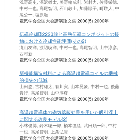
浅野高史, 深沢雄太, 美野輪成利, 岩村力, 佐藤栄徳,
中村一也, 高尾智明, 石山敦士, 加藤順子, 町敬人, 中
尾公一, 塩原融
電気学会全国大会講演論文集 2006(5) 2006年
伝導冷却Bi2223線と高熱伝導コンポジットの接
触における冷却性能評価(その2)
滝山友洋, 渡辺暁洋, 中村一也, 高尾智明, 山中淳彦,
西村新
電気学会全国大会講演論文集 2006(5) 2006年
新機能構造材料による高温超電導コイルの機械
的損失の低減
山田悠, 古村雄太, 有川実, 山本晃象, 中村一也, 後藤
貴行, 高尾智明, 山中淳彦
電気学会全国大会講演論文集 2006(5) 2006年
高温超電導体の磁気遮蔽効果を用いた吸引浮上
に関する改良モデル(2)
小林俊博, 鈴木聡一郎, 橋本匡紘, 武田順一郎, 中村
一也, 高尾智明, 上条弘貴
電気学会全国大会講演論文集 2006(5) 2006年