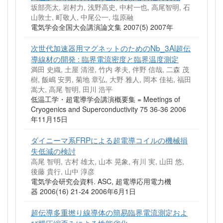
坂部亮太, 岩村力, 浅野高史, 中村一也, 高尾智明, 石
山敦士, 町敬人, 中尾公一, 塩原融
電気学会全国大会講演論文集 2007(5) 2007年
次世代加速器用マグネットのためのNb_3Al超伝
導線材の開発 : 臨界電流密度と臨界温度測定
満田 史織, 土屋 清澄, 竹内 孝夫, 伴野 信哉, 二森 茂
樹, 飯嶋 安男, 菊地 章弘, 大野 雅人, 岡本 佳祐, 福田
嵩大, 高尾 智明, 田川 浩平
低温工学・超電導学会講演概要集 = Meetings of
Cryogenics and Superconductivity 75 36-36 2006
年11月15日
ダイニーマ系FRPによる超電導コイルの機械損
失低減の検討
高尾 智明, 古村 雄太, 山本 晃象, 有川 実, 山田 悠,
後藤 貴行, 山中 淳彦
電気学会研究会資料. ASC, 超電導応用電力機
器 2006(16) 21-24 2006年6月1日
超伝導多重撚り線導体の簡易臨界電流測定およ
び横圧縮歪みによる性能劣化