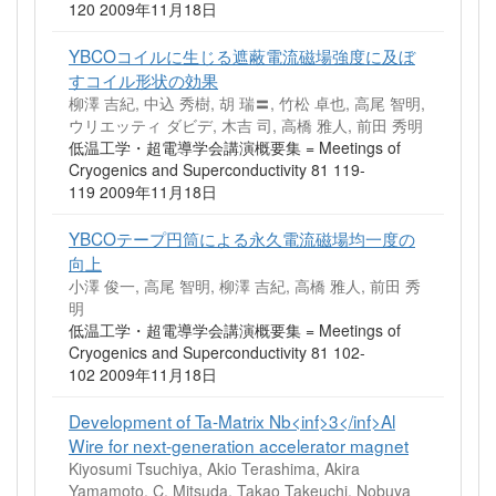
120 2009年11月18日
YBCOコイルに生じる遮蔽電流磁場強度に及ぼ
すコイル形状の効果
柳澤 吉紀, 中込 秀樹, 胡 瑞〓, 竹松 卓也, 高尾 智明,
ウリエッティ ダビデ, 木吉 司, 高橋 雅人, 前田 秀明
低温工学・超電導学会講演概要集 = Meetings of
Cryogenics and Superconductivity 81 119-
119 2009年11月18日
YBCOテープ円筒による永久電流磁場均一度の
向上
小澤 俊一, 高尾 智明, 柳澤 吉紀, 高橋 雅人, 前田 秀
明
低温工学・超電導学会講演概要集 = Meetings of
Cryogenics and Superconductivity 81 102-
102 2009年11月18日
Development of Ta-Matrix Nb<inf>3</inf>Al
Wire for next-generation accelerator magnet
Kiyosumi Tsuchiya, Akio Terashima, Akira
Yamamoto, C. Mitsuda, Takao Takeuchi, Nobuya