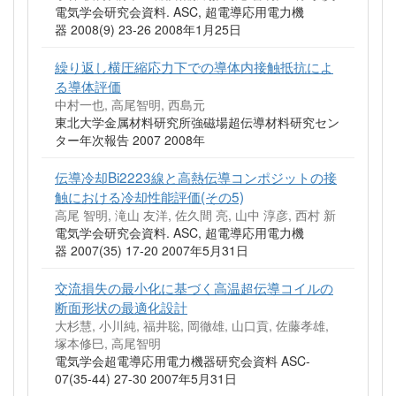
電気学会研究会資料. ASC, 超電導応用電力機
器 2008(9) 23-26 2008年1月25日
繰り返し横圧縮応力下での導体内接触抵抗によ
る導体評価
中村一也, 高尾智明, 西島元
東北大学金属材料研究所強磁場超伝導材料研究セン
ター年次報告 2007 2008年
伝導冷却Bi2223線と高熱伝導コンポジットの接
触における冷却性能評価(その5)
高尾 智明, 滝山 友洋, 佐久間 亮, 山中 淳彦, 西村 新
電気学会研究会資料. ASC, 超電導応用電力機
器 2007(35) 17-20 2007年5月31日
交流損失の最小化に基づく高温超伝導コイルの
断面形状の最適化設計
大杉慧, 小川純, 福井聡, 岡徹雄, 山口貢, 佐藤孝雄,
塚本修巳, 高尾智明
電気学会超電導応用電力機器研究会資料 ASC-
07(35-44) 27-30 2007年5月31日