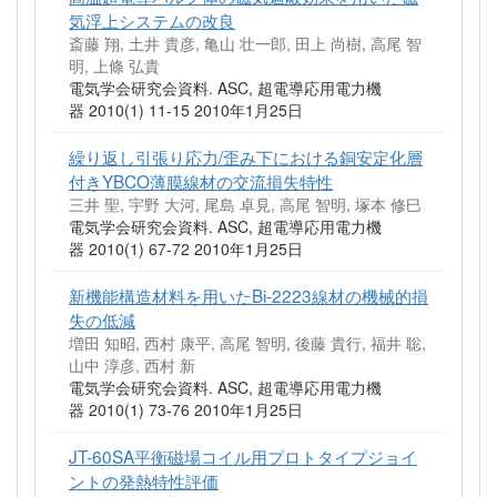
気浮上システムの改良
斎藤 翔, 土井 貴彦, 亀山 壮一郎, 田上 尚樹, 高尾 智
明, 上條 弘貴
電気学会研究会資料. ASC, 超電導応用電力機
器 2010(1) 11-15 2010年1月25日
繰り返し引張り応力/歪み下における銅安定化層
付きYBCO薄膜線材の交流損失特性
三井 聖, 宇野 大河, 尾島 卓見, 高尾 智明, 塚本 修巳
電気学会研究会資料. ASC, 超電導応用電力機
器 2010(1) 67-72 2010年1月25日
新機能構造材料を用いたBi-2223線材の機械的損
失の低減
増田 知昭, 西村 康平, 高尾 智明, 後藤 貴行, 福井 聡,
山中 淳彦, 西村 新
電気学会研究会資料. ASC, 超電導応用電力機
器 2010(1) 73-76 2010年1月25日
JT-60SA平衡磁場コイル用プロトタイプジョイ
ントの発熱特性評価