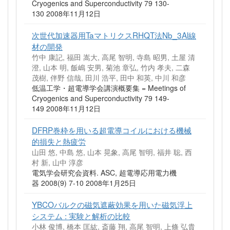
Cryogenics and Superconductivity 79 130-
130 2008年11月12日
次世代加速器用TaマトリクスRHQT法Nb_3Al線
材の開発
竹中 康記, 福田 嵩大, 高尾 智明, 寺島 昭男, 土屋 清
澄, 山本 明, 飯嶋 安男, 菊池 章弘, 竹内 孝夫, 二森
茂樹, 伴野 信哉, 田川 浩平, 田中 和英, 中川 和彦
低温工学・超電導学会講演概要集 = Meetings of
Cryogenics and Superconductivity 79 149-
149 2008年11月12日
DFRP巻枠を用いる超電導コイルにおける機械
的損失と熱疲労
山田 悠, 中島 悠, 山本 晃象, 高尾 智明, 福井 聡, 西
村 新, 山中 淳彦
電気学会研究会資料. ASC, 超電導応用電力機
器 2008(9) 7-10 2008年1月25日
YBCOバルクの磁気遮蔽効果を用いた磁気浮上
システム : 実験と解析の比較
小林 俊博, 橋本 匡紘, 斎藤 翔, 高尾 智明, 上條 弘貴