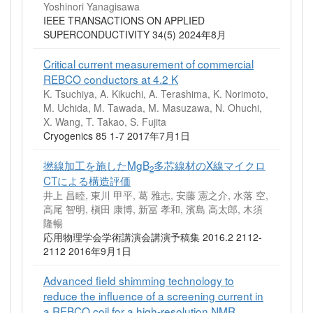
Yoshinori Yanagisawa
IEEE TRANSACTIONS ON APPLIED
SUPERCONDUCTIVITY 34(5) 2024年8月
Critical current measurement of commercial
REBCO conductors at 4.2 K
K. Tsuchiya, A. Kikuchi, A. Terashima, K. Norimoto,
M. Uchida, M. Tawada, M. Masuzawa, N. Ohuchi,
X. Wang, T. Takao, S. Fujita
Cryogenics 85 1-7 2017年7月1日
撚線加工を施したMgB
多芯線材のX線マイクロ
2
CTによる構造評価
井上 昌睦, 東川 甲平, 葛 雅志, 安藤 憲之介, 水落 空,
高尾 智明, 槇田 康博, 新冨 孝和, 濱島 高太郎, 木須
隆暢
応用物理学会学術講演会講演予稿集 2016.2 2112-
2112 2016年9月1日
Advanced field shimming technology to
reduce the influence of a screening current in
a REBCO coil for a high-resolution NMR