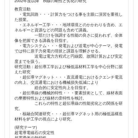
2002年度以降 Bi線の剛性と劣化の研究
教育活動
・電気回路・・・計算力をつける事を主眼に演習を重視し
た授業。
・エネルギー工学・・・地球環境とのかかわりを含め、エ
ネルギーと資源などの問題も含めて講義。
一部だけを強調する性能の良さに捉われず、全体
像を把握できる講義を目指す。
・電力システム・・・発電および送電が中心テーマ。発電
では特に原子力発電の現状と課題を理解させる。
送電は電力方程式と円線図、故障計算および安定
度までを扱う。
研究活動：超伝導工学および極低温材料工学を中心分野に据
えた研究
・超伝導マグネット・・・直流通電におけるクエンチ電流
の向上、交流通電における機械損失低減により
総合的に安定性向上を目指す。
・超伝導線の機械的特性・・・要素技術として、線材表面
の摩擦特性および線材の歪特性を検討。
これらの特性と超伝導線の性能劣化との関係を研
究。
・核融合関連研究・・・超伝導マグネット用の極低温構造
材料を炉工学の視点により研究。
(研究テーマ)
超電導電磁石の安定性
超電導体の熱特性