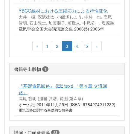
YBCO線材における圧縮応力による特性変化
大井一樹, 深沢雄太, 小飯塚しょう, 中村一也, 高尾
智明, 石山敦士, 加藤順子, 町敬人, 中尾公一, 塩原融
電気学会全国大会講演論文集 2006(5) 2006年
«
1
2
3
4
5
»
書籍等出版物
1
『基礎電気回路』 (EE text) 「第４章 交流回
路」
高尾 智明 (担当:共著, 範囲:第４章)
オーム社 2011年11月25日 (ISBN: 9784274211232)
電気回路に関する基礎的な教科書
講演・口頭発表等
23