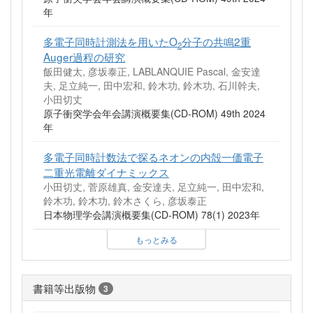
年
多電子同時計測法を用いたO
分子の共鳴2重
2
Auger過程の研究
飯田健太, 彦坂泰正, LABLANQUIE Pascal, 金安達
夫, 足立純一, 田中宏和, 鈴木功, 鈴木功, 石川幹夫,
小田切丈
原子衝突学会年会講演概要集(CD-ROM) 49th 2024
年
多電子同時計数法で探るネオンの内殻一価電子
二重光電離ダイナミックス
小田切丈, 菅原雄真, 金安達夫, 足立純一, 田中宏和,
鈴木功, 鈴木功, 鈴木さくら, 彦坂泰正
日本物理学会講演概要集(CD-ROM) 78(1) 2023年
もっとみる
書籍等出版物
3