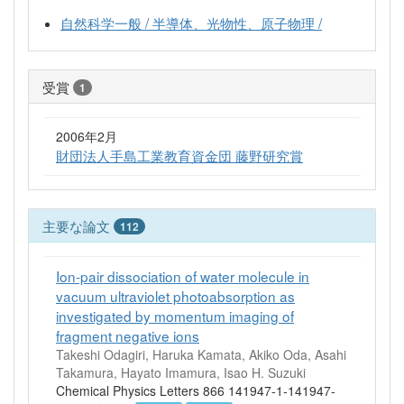
自然科学一般 / 半導体、光物性、原子物理 /
受賞
1
2006年2月
財団法人手島工業教育資金団 藤野研究賞
主要な論文
112
Ion-pair dissociation of water molecule in
vacuum ultraviolet photoabsorption as
investigated by momentum imaging of
fragment negative ions
Takeshi Odagiri, Haruka Kamata, Akiko Oda, Asahi
Takamura, Hayato Imamura, Isao H. Suzuki
Chemical Physics Letters 866 141947-1-141947-