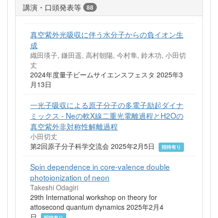
講演・口頭発表等
88
真空紫外光吸収に伴う水分子からの負イオン生
成
織田瑛子, 鎌田遥, 高村朝陽, 今村隼, 鈴木功, 小田切
丈
2024年度量子ビームサイエンスフェスタ 2025年3
月13日
一光子吸収による原子分子の多電子励起ダイナ
ミックス ‐ Neの軟X線二重光電離過程とH2Oの
真空紫外非対称性解離過程
小田切丈
第2回原子分子科学交流会 2025年2月5日
招待有り
Spin dependence in core-valence double
photoionization of neon
Takeshi Odagiri
29th International workshop on theory for
attosecond quantum dynamics 2025年2月4
日
招待有り