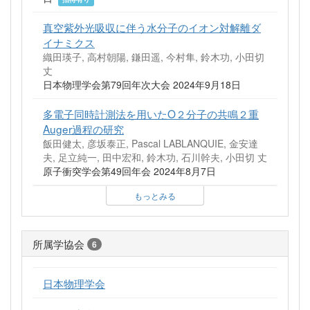
真空紫外光吸収に伴う水分子のイオン対解離ダ
イナミクス
織田瑛子, 高村朝陽, 鎌田遥, 今村隼, 鈴木功, 小田切
丈
日本物理学会第79回年次大会 2024年9月18日
多電子同時計測法を用いたO２分子の共鳴２重
Auger過程の研究
飯田健太, 彦坂泰正, Pascal LABLANQUIE, 金安達
夫, 足立純一, 田中宏和, 鈴木功, 石川幹夫, 小田切 丈
原子衝突学会第49回年会 2024年8月7日
もっとみる
所属学協会
6
日本物理学会