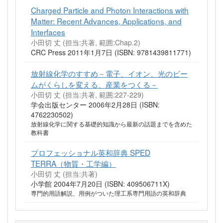
Charged Particle and Photon Interactions with
Matter: Recent Advances, Applications, and
Interfaces
小田切 丈 (担当:共著, 範囲:Chap.2)
CRC Press 2011年1月7日 (ISBN: 9781439811771)
放射線化学のすすめ－電子、イオン、光のビー
ムがくらしを変える、産業をつくる－
小田切 丈 (担当:共著, 範囲:227-229)
学会出版センター 2006年2月28日 (ISBN:
4762230502)
放射線化学に関する基礎的知識から最新の話題までを含めた
教科書
プロフェッショナル英和辞典 SPED
TERRA（物質・工学編）
小田切 丈 (担当:共著)
小学館 2004年7月20日 (ISBN: 409506711X)
専門的用語解説、用例がついた理工系専門用語の英和辞典