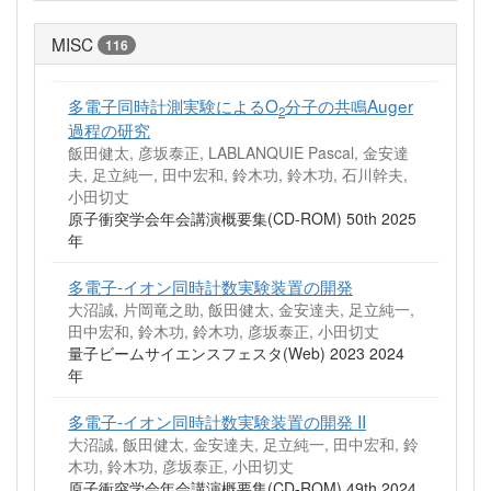
MISC
116
多電子同時計測実験によるO
分子の共鳴Auger
2
過程の研究
飯田健太, 彦坂泰正, LABLANQUIE Pascal, 金安達
夫, 足立純一, 田中宏和, 鈴木功, 鈴木功, 石川幹夫,
小田切丈
原子衝突学会年会講演概要集(CD-ROM) 50th 2025
年
多電子-イオン同時計数実験装置の開発
大沼誠, 片岡竜之助, 飯田健太, 金安達夫, 足立純一,
田中宏和, 鈴木功, 鈴木功, 彦坂泰正, 小田切丈
量子ビームサイエンスフェスタ(Web) 2023 2024
年
多電子-イオン同時計数実験装置の開発 II
大沼誠, 飯田健太, 金安達夫, 足立純一, 田中宏和, 鈴
木功, 鈴木功, 彦坂泰正, 小田切丈
原子衝突学会年会講演概要集(CD-ROM) 49th 2024