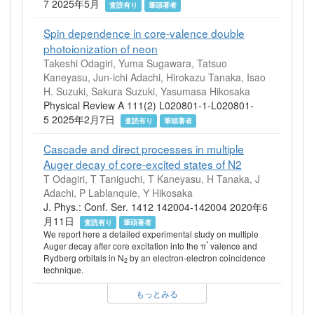
7 2025年5月
査読有り
筆頭著者
Spin dependence in core-valence double
photoionization of neon
Takeshi Odagiri, Yuma Sugawara, Tatsuo
Kaneyasu, Jun-ichi Adachi, Hirokazu Tanaka, Isao
H. Suzuki, Sakura Suzuki, Yasumasa Hikosaka
Physical Review A 111(2) L020801-1-L020801-
5 2025年2月7日
査読有り
筆頭著者
Cascade and direct processes in multiple
Auger decay of core-excited states of N2
T Odagiri, T Taniguchi, T Kaneyasu, H Tanaka, J
Adachi, P Lablanquie, Y Hikosaka
J. Phys.: Conf. Ser. 1412 142004-142004 2020年6
月11日
査読有り
筆頭著者
We report here a detailed experimental study on multiple
*
Auger decay after core excitation into the π
valence and
Rydberg orbitals in N
by an electron-electron coincidence
2
technique.
もっとみる