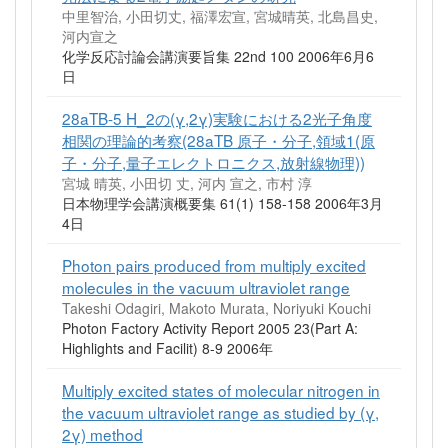
中里智治, 小田切丈, 福澤宏宣, 宮城晴英, 北島昌史,
河内宣之
化学反応討論会講演要旨集 22nd 100 2006年6月6
日
28aTB-5 H_2の(γ,2γ)実験における2光子角度
相関の理論的考察(28aTB 原子・分子,領域1(原
子・分子,量子エレクトロニクス,放射線物理))
宮城 晴英, 小田切 丈, 河内 宣之, 市村 淳
日本物理学会講演概要集 61(1) 158-158 2006年3月
4日
Photon pairs produced from multiply excited
molecules in the vacuum ultraviolet range
Takeshi Odagiri, Makoto Murata, Noriyuki Kouchi
Photon Factory Activity Report 2005 23(Part A:
Highlights and Facilit) 8-9 2006年
Multiply excited states of molecular nitrogen in
the vacuum ultraviolet range as studied by (γ,
2γ) method