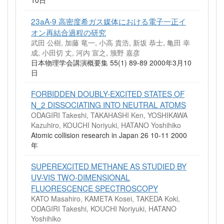
23aA-9 高密度希ガス媒体における電子一正イ
オン再結合過程の研究
武田 公樹, 加藤 竜一, 小高 貴浩, 新坂 恭士, 亀田 幸
成, 小田切 丈, 河内 宣之, 籏野 嘉彦
日本物理学会講演概要集 55(1) 89-89 2000年3月10
日
FORBIDDEN DOUBLY-EXCITED STATES OF
N_2 DISSOCIATING INTO NEUTRAL ATOMS
ODAGIRI Takeshi, TAKAHASHI Ken, YOSHIKAWA
Kazuhiro, KOUCHI Noriyuki, HATANO Yoshihiko
Atomic collision research in Japan 26 10-11 2000
年
SUPEREXCITED METHANE AS STUDIED BY
UV-VIS TWO-DIMENSIONAL
FLUORESCENCE SPECTROSCOPY
KATO Masahiro, KAMETA Kosei, TAKEDA Koki,
ODAGIRI Takeshi, KOUCHI Noriyuki, HATANO
Yoshihiko