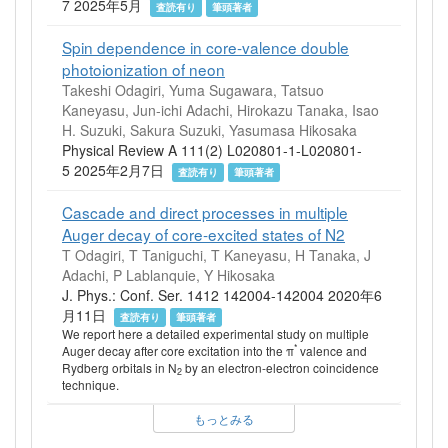
7 2025年5月
査読有り
筆頭著者
Spin dependence in core-valence double
photoionization of neon
Takeshi Odagiri, Yuma Sugawara, Tatsuo
Kaneyasu, Jun-ichi Adachi, Hirokazu Tanaka, Isao
H. Suzuki, Sakura Suzuki, Yasumasa Hikosaka
Physical Review A 111(2) L020801-1-L020801-
5 2025年2月7日
査読有り
筆頭著者
Cascade and direct processes in multiple
Auger decay of core-excited states of N2
T Odagiri, T Taniguchi, T Kaneyasu, H Tanaka, J
Adachi, P Lablanquie, Y Hikosaka
J. Phys.: Conf. Ser. 1412 142004-142004 2020年6
月11日
査読有り
筆頭著者
We report here a detailed experimental study on multiple
*
Auger decay after core excitation into the π
valence and
Rydberg orbitals in N
by an electron-electron coincidence
2
technique.
もっとみる