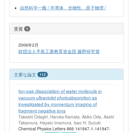
自然科学一般 / 半導体、光物性、原子物理 /
受賞
1
2006年2月
財団法人手島工業教育資金団 藤野研究賞
主要な論文
112
Ion-pair dissociation of water molecule in
vacuum ultraviolet photoabsorption as
investigated by momentum imaging of
fragment negative ions
Takeshi Odagiri, Haruka Kamata, Akiko Oda, Asahi
Takamura, Hayato Imamura, Isao H. Suzuki
Chemical Physics Letters 866 141947-1-141947-