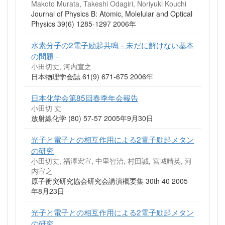
Makoto Murata, Takeshi Odagiri, Noriyuki Kouchi
Journal of Physics B: Atomic, Molelular and Optical
Physics 39(6) 1285-1297 2006年
水素分子の2電子励起共鳴－未だに解けない基本
の問題－
小田切丈, 河内宣之
日本物理学会誌 61(9) 671-675 2006年
日本化学会第85回春季年会報告
小田切 丈
放射線化学 (80) 57-57 2005年9月30日
光子と電子との相互作用による2電子励起メタン
の研究
小田切丈, 福澤宏宣, 中里智治, 村田誠, 宮城晴英, 河
内宣之
原子衝突研究協会研究会講演概要集 30th 40 2005
年8月23日
光子と電子との相互作用による2電子励起メタン
の研究