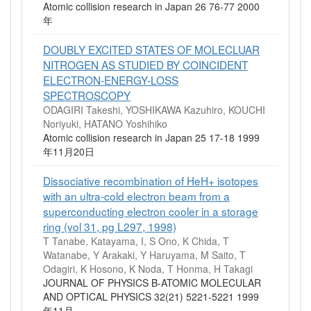
Atomic collision research in Japan 26 76-77 2000
年
DOUBLY EXCITED STATES OF MOLECLUAR
NITROGEN AS STUDIED BY COINCIDENT
ELECTRON-ENERGY-LOSS
SPECTROSCOPY
ODAGIRI Takeshi, YOSHIKAWA Kazuhiro, KOUCHI
Noriyuki, HATANO Yoshihiko
Atomic collision research in Japan 25 17-18 1999
年11月20日
Dissociative recombination of HeH+ isotopes
with an ultra-cold electron beam from a
superconducting electron cooler in a storage
ring (vol 31, pg L297, 1998)
T Tanabe, Katayama, I, S Ono, K Chida, T
Watanabe, Y Arakaki, Y Haruyama, M Saito, T
Odagiri, K Hosono, K Noda, T Honma, H Takagi
JOURNAL OF PHYSICS B-ATOMIC MOLECULAR
AND OPTICAL PHYSICS 32(21) 5221-5221 1999
年11月