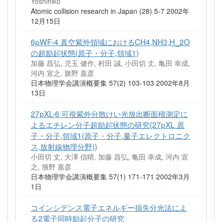
Yoshihiko
Atomic collision research in Japan (28) 5-7 2002年
12月15日
6pWF-4 真空紫外領域におけるCH4,NH3,H_2O
の超励起状態(原子・分子,領域1)
加藤 昌弘, 児玉 健作, 村田 誠, 小田切 丈, 亀田 幸成,
河内 宣之, 旗野 嘉彦
日本物理学会講演概要集 57(2) 103-103 2002年8月
13日
27pXL-6 可視紫外分散けい光放出断面積測定に
よるエチレン分子超励起状態の研究(27pXL 原
子・分子,領域1(原子・分子,量子エレクトロニク
ス,放射線物理分野))
小田切 丈, 大澤 信晴, 加藤 昌弘, 亀田 幸成, 河内 宣
之, 籏野 嘉彦
日本物理学会講演概要集 57(1) 171-171 2002年3月
1日
コインシデンス電子エネルギー損失分光法によ
る2電子同時励起分子の研究