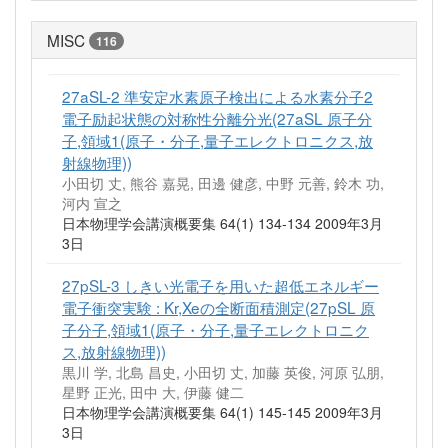
MISC
116
27aSL-2 準安定水素原子検出による水素分子2
電子励起状態の対称性分離分光(27aSL 原子分
子,領域1(原子・分子,量子エレクトロニクス,放
射線物理))
小田切 丈, 熊谷 嘉晃, 田邊 健彦, 中野 元善, 鈴木 功,
河内 宣之
日本物理学会講演概要集 64(1) 134-134 2009年3月
3日
27pSL-3 しきい光電子を用いた超低エネルギー
電子衝突実験 : Kr,Xeの全断面積測定(27pSL 原
子分子,領域1(原子・分子,量子エレクトロニク
ス,放射線物理))
黒川 学, 北島 昌史, 小田切 丈, 加藤 英俊, 河原 弘朋,
星野 正光, 田中 大, 伊藤 健二
日本物理学会講演概要集 64(1) 145-145 2009年3月
3日