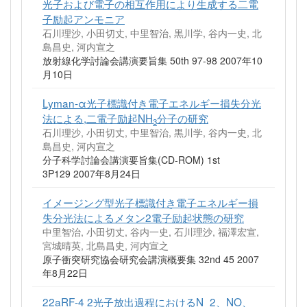
光子および電子の相互作用により生成する二電
子励起アンモニア
石川理沙, 小田切丈, 中里智治, 黒川学, 谷内一史, 北
島昌史, 河内宣之
放射線化学討論会講演要旨集 50th 97-98 2007年10
月10日
Lyman‐α光子標識付き電子エネルギー損失分光
法による,二電子励起NH
分子の研究
3
石川理沙, 小田切丈, 中里智治, 黒川学, 谷内一史, 北
島昌史, 河内宣之
分子科学討論会講演要旨集(CD-ROM) 1st
3P129 2007年8月24日
イメージング型光子標識付き電子エネルギー損
失分光法によるメタン2電子励起状態の研究
中里智治, 小田切丈, 谷内一史, 石川理沙, 福澤宏宣,
宮城晴英, 北島昌史, 河内宣之
原子衝突研究協会研究会講演概要集 32nd 45 2007
年8月22日
22aRF-4 2光子放出過程におけるN_2、NO、