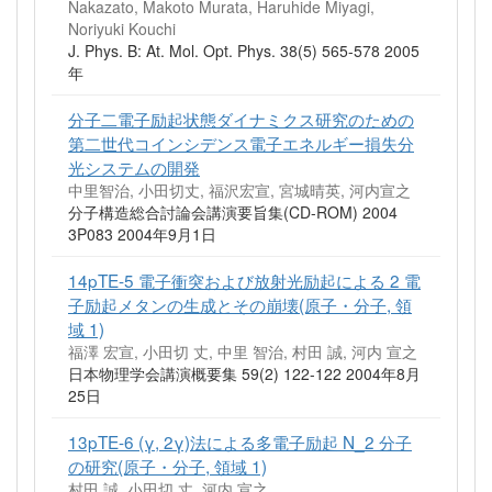
Nakazato, Makoto Murata, Haruhide Miyagi,
Noriyuki Kouchi
J. Phys. B: At. Mol. Opt. Phys. 38(5) 565-578 2005
年
分子二電子励起状態ダイナミクス研究のための
第二世代コインシデンス電子エネルギー損失分
光システムの開発
中里智治, 小田切丈, 福沢宏宣, 宮城晴英, 河内宣之
分子構造総合討論会講演要旨集(CD-ROM) 2004
3P083 2004年9月1日
14pTE-5 電子衝突および放射光励起による 2 電
子励起メタンの生成とその崩壊(原子・分子, 領
域 1)
福澤 宏宣, 小田切 丈, 中里 智治, 村田 誠, 河内 宣之
日本物理学会講演概要集 59(2) 122-122 2004年8月
25日
13pTE-6 (γ, 2γ)法による多電子励起 N_2 分子
の研究(原子・分子, 領域 1)
村田 誠, 小田切 丈, 河内 宣之