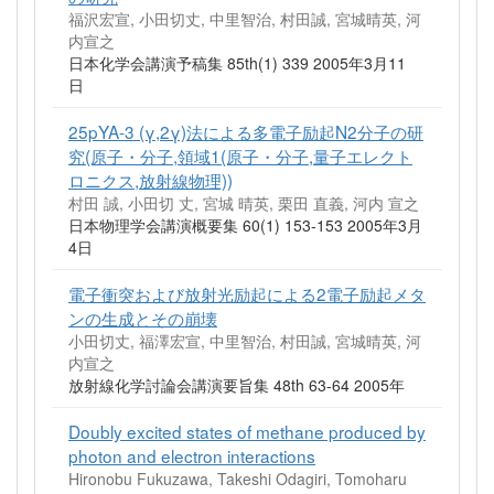
福沢宏宣, 小田切丈, 中里智治, 村田誠, 宮城晴英, 河
内宣之
日本化学会講演予稿集 85th(1) 339 2005年3月11
日
25pYA-3 (γ,2γ)法による多電子励起N2分子の研
究(原子・分子,領域1(原子・分子,量子エレクト
ロニクス,放射線物理))
村田 誠, 小田切 丈, 宮城 晴英, 栗田 直義, 河内 宣之
日本物理学会講演概要集 60(1) 153-153 2005年3月
4日
電子衝突および放射光励起による2電子励起メタ
ンの生成とその崩壊
小田切丈, 福澤宏宣, 中里智治, 村田誠, 宮城晴英, 河
内宣之
放射線化学討論会講演要旨集 48th 63-64 2005年
Doubly excited states of methane produced by
photon and electron interactions
Hironobu Fukuzawa, Takeshi Odagiri, Tomoharu