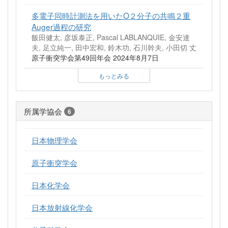
多電子同時計測法を用いたO２分子の共鳴２重
Auger過程の研究
飯田健太, 彦坂泰正, Pascal LABLANQUIE, 金安達
夫, 足立純一, 田中宏和, 鈴木功, 石川幹夫, 小田切 丈
原子衝突学会第49回年会 2024年8月7日
もっとみる
所属学協会
6
日本物理学会
原子衝突学会
日本化学会
日本放射線化学会