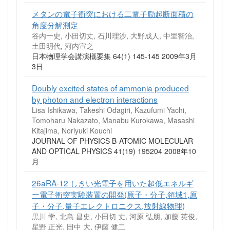
メタンの電子衝突における二電子励起断面積の
角度分解測定
谷内一史, 小田切丈, 石川理沙, 大野成人, 中里智治,
土田明代, 河内宣之
日本物理学会講演概要集 64(1) 145-145 2009年3月
3日
Doubly excited states of ammonia produced
by photon and electron interactions
Lisa Ishikawa, Takeshi Odagiri, Kazufumi Yachi,
Tomoharu Nakazato, Manabu Kurokawa, Masashi
Kitajima, Noriyuki Kouchi
JOURNAL OF PHYSICS B-ATOMIC MOLECULAR
AND OPTICAL PHYSICS 41(19) 195204 2008年10
月
26aRA-12 しきい光電子を用いた超低エネルギ
ー電子衝突実験装置の開発(原子・分子,領域1,原
子・分子,量子エレクトロニクス,放射線物理)
黒川 学, 北島 昌史, 小田切 丈, 河原 弘朋, 加藤 英俊,
星野 正光, 田中 大, 伊藤 健二