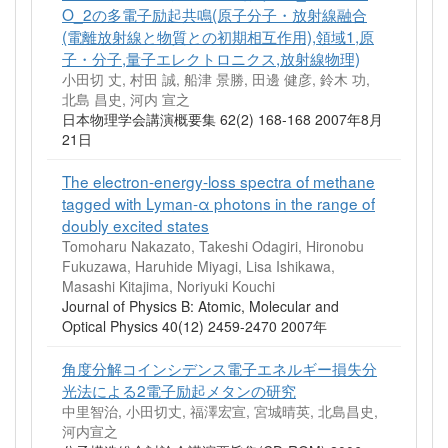
O_2の多電子励起共鳴(原子分子・放射線融合
(電離放射線と物質との初期相互作用),領域1,原
子・分子,量子エレクトロニクス,放射線物理)
小田切 丈, 村田 誠, 船津 景勝, 田邊 健彦, 鈴木 功,
北島 昌史, 河内 宣之
日本物理学会講演概要集 62(2) 168-168 2007年8月
21日
The electron-energy-loss spectra of methane
tagged with Lyman-α photons in the range of
doubly excited states
Tomoharu Nakazato, Takeshi Odagiri, Hironobu
Fukuzawa, Haruhide Miyagi, Lisa Ishikawa,
Masashi Kitajima, Noriyuki Kouchi
Journal of Physics B: Atomic, Molecular and
Optical Physics 40(12) 2459-2470 2007年
角度分解コインシデンス電子エネルギー損失分
光法による2電子励起メタンの研究
中里智治, 小田切丈, 福澤宏宣, 宮城晴英, 北島昌史,
河内宣之