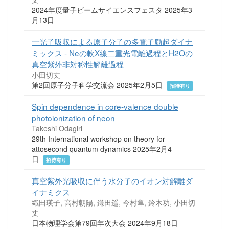
2024年度量子ビームサイエンスフェスタ 2025年3
月13日
一光子吸収による原子分子の多電子励起ダイナ
ミックス ‐ Neの軟X線二重光電離過程とH2Oの
真空紫外非対称性解離過程
小田切丈
第2回原子分子科学交流会 2025年2月5日
招待有り
Spin dependence in core-valence double
photoionization of neon
Takeshi Odagiri
29th International workshop on theory for
attosecond quantum dynamics 2025年2月4
日
招待有り
真空紫外光吸収に伴う水分子のイオン対解離ダ
イナミクス
織田瑛子, 高村朝陽, 鎌田遥, 今村隼, 鈴木功, 小田切
丈
日本物理学会第79回年次大会 2024年9月18日