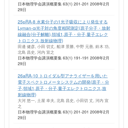
日本物理学会講演概要集 63(1) 201-201 2008年2月
29日
25pRA-8 水素分子の1光子吸収により発生する
Lyman-α光子対の角度相関測定(原子分子・放射
線融合(分子解離),領域1,原子・分子,量子エレク
トロニクス,放射線物理)
田邊 健彦, 小田 切丈, 船津 景勝, 中野 元善, 鈴木 功,
北島 昌史, 河内 宣之
日本物理学会講演概要集 63(1) 191-191 2008年2月
29日
26aRA-10 トロイダル型アナライザーを用いた
電子スペクトロメータシステムの開発(原子・分
子,領域1,原子・分子,量子エレクトロニクス,放
射線物理)
大河 悠一, 土屋 幸夫, 北島 昌史, 小田切 丈, 河内 宣
之
日本物理学会講演概要集 63(1) 201-201 2008年2月
29日