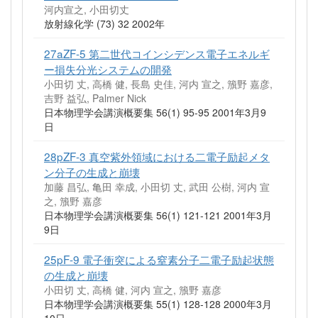
河内宣之, 小田切丈
放射線化学 (73) 32 2002年
27aZF-5 第二世代コインシデンス電子エネルギ
ー損失分光システムの開発
小田切 丈, 高橋 健, 長島 史佳, 河内 宣之, 籏野 嘉彦,
吉野 益弘, Palmer Nick
日本物理学会講演概要集 56(1) 95-95 2001年3月9
日
28pZF-3 真空紫外領域における二電子励起メタ
ン分子の生成と崩壊
加藤 昌弘, 亀田 幸成, 小田切 丈, 武田 公樹, 河内 宣
之, 籏野 嘉彦
日本物理学会講演概要集 56(1) 121-121 2001年3月
9日
25pF-9 電子衝突による窒素分子二電子励起状態
の生成と崩壊
小田切 丈, 高橋 健, 河内 宣之, 籏野 嘉彦
日本物理学会講演概要集 55(1) 128-128 2000年3月
10日