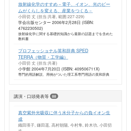
放射線化学のすすめ－電子、イオン、光のビー
ムがくらしを変える、産業をつくる－
小田切 丈 (担当:共著, 範囲:227-229)
学会出版センター 2006年2月28日 (ISBN:
4762230502)
放射線化学に関する基礎的知識から最新の話題までを含めた
教科書
プロフェッショナル英和辞典 SPED
TERRA（物質・工学編）
小田切 丈 (担当:共著)
小学館 2004年7月20日 (ISBN: 409506711X)
専門的用語解説、用例がついた理工系専門用語の英和辞典
講演・口頭発表等
88
真空紫外光吸収に伴う水分子からの負イオン生
成
織田瑛子, 鎌田遥, 高村朝陽, 今村隼, 鈴木功, 小田切
丈