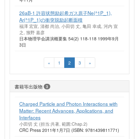
26aB-1 許容状態励起希ガス原子Ne(^1P_1),
Ar(^1P_1)の衝突脱励起断面積
福澤 宏宣, 清都 尚治, 小田切 丈, 亀田 幸成, 河内 宣
之, 籏野 嘉彦
日本物理学会講演概要集 54(2) 118-118 1999年9月
3日
«
1
2
3
»
書籍等出版物
3
Charged Particle and Photon Interactions with
Matter: Recent Advances, Applications, and
Interfaces
小田切 丈 (担当:共著, 範囲:Chap.2)
CRC Press 2011年1月7日 (ISBN: 9781439811771)