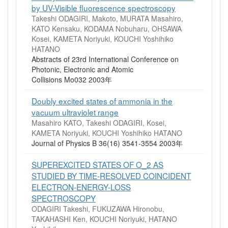
by UV-Visible fluorescence spectroscopy
Takeshi ODAGIRI, Makoto, MURATA Masahiro,
KATO Kensaku, KODAMA Nobuharu, OHSAWA
Kosei, KAMETA Noriyuki, KOUCHI Yoshihiko
HATANO
Abstracts of 23rd International Conference on
Photonic, Electronic and Atomic
Collisions Mo032 2003年
Doubly excited states of ammonia in the
vacuum ultraviolet range
Masahiro KATO, Takeshi ODAGIRI, Kosei,
KAMETA Noriyuki, KOUCHI Yoshihiko HATANO
Journal of Physics B 36(16) 3541-3554 2003年
SUPEREXCITED STATES OF O_2 AS
STUDIED BY TIME-RESOLVED COINCIDENT
ELECTRON-ENERGY-LOSS
SPECTROSCOPY
ODAGIRI Takeshi, FUKUZAWA Hironobu,
TAKAHASHI Ken, KOUCHI Noriyuki, HATANO