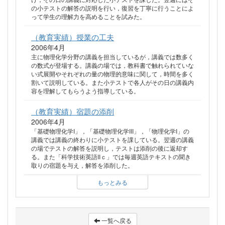
の小テストの解答の説明を行い，復習を丁寧に行うことによ
って学生の理解力を高めることを試みた。
（教育実績）授業の工夫
2006年4月
主に物理化学分野の講義を担当しているが，講義では数多く
の数式が登場する。講義の場では，教科書で触れられていな
い式展開やそれぞれの量の物理的意味に関して，時間を多く
割いて説明している。また小テストで各人がその日の講義内
容を理解してもらうよう指導している。
（教育実績）宿題の添削
2006年4月
「基礎物理化学I」，「基礎物理化学III」，「物理化学I」の
講義では講義の終わりに小テストを課している。翌週の講義
の場でテストの解答を説明し，テストは添削の後に返却す
る。また「科学技術英語IIｃ」では毎週英語テキストの聞き
取りの宿題を与え，解答を添削した。
もっとみる
一覧へ戻る