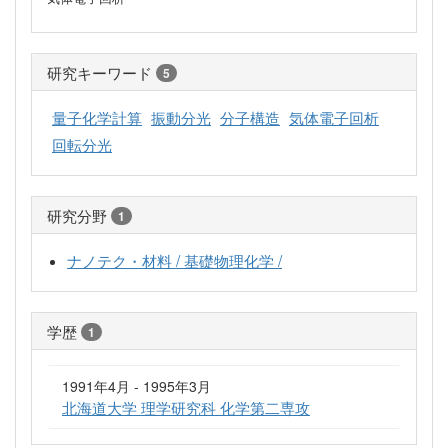
研究キーワード
5
量子化学計算
振動分光
分子構造
気体電子回析
回転分光
研究分野
1
ナノテク・材料 / 基礎物理化学 /
学歴
1
1991年4月 - 1995年3月
北海道大学 理学研究科 化学第二専攻