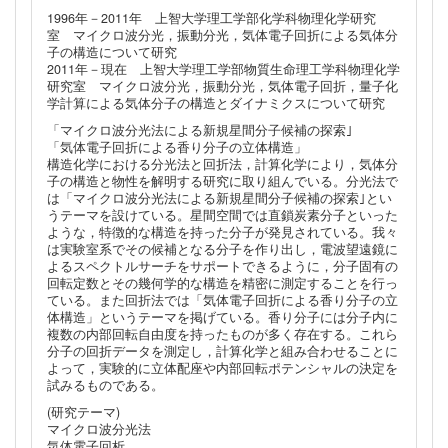
1996年－2011年 上智大学理工学部化学科物理化学研究
室 マイクロ波分光，振動分光，気体電子回折による気体分
子の構造について研究
2011年－現在 上智大学理工学部物質生命理工学科物理化学
研究室 マイクロ波分光，振動分光，気体電子回折，量子化
学計算による気体分子の構造とダイナミクスについて研究
「マイクロ波分光法による新規星間分子候補の探索｣
「気体電子回折による香り分子の立体構造」
構造化学における分光法と回折法，計算化学により，気体分
子の構造と物性を解明する研究に取り組んでいる。分光法で
は「マイクロ波分光法による新規星間分子候補の探索｣とい
うテーマを設けている。星間空間では直鎖炭素分子といった
ような，特徴的な構造を持った分子が発見されている。我々
は実験室系でその候補となる分子を作り出し，電波望遠鏡に
よるスペクトルサーチをサポートできるように，分子固有の
回転定数とその幾何学的な構造を精密に測定することを行っ
ている。また回折法では「気体電子回折による香り分子の立
体構造」というテーマを掲げている。香り分子には分子内に
複数の内部回転自由度を持ったものが多く存在する。これら
分子の回折データを測定し，計算化学と組み合わせることに
よって，実験的に立体配座や内部回転ポテンシャルの決定を
試みるものである。
(研究テーマ)
マイクロ波分光法
気体電子回析