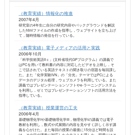
（教育実績）情報化の推進
2007年4月
研究室の4年生に自分の研究内容やバックグラウンドを解説
したhtmlファイルの作成を指導し，ウェブサイトを立ち上げ
て，随時情報の発信を行っている。
（教育実績）電子メディアの活用と実践
2006年10月
「科学技術英語IIｃ」(文科省現代GPプログラム）の講義で
はPCを用いて教科書の内容に対応したビデオを上映し，そ
こで話されている英語テキストの聞き取りの宿題を毎回課し
た。また「化学実験IVN」の「分光」テーマではPCによる
データのデジタル処理，ウェブカメラを利用している。また
講義ではプレゼンテーションソフトやe-ラーニングシステム
を利用し，ゼミではプレゼンテーションソフトの活用方法を
指導している。
（教育実績）授業運営の工夫
2006年4月
基礎物理化学Iや基礎物理化学III，物理化学Iの講義では電子
教材を利用し，数式や式展開の内容を見やすく詳しく示す講
義を心がけた。また毎回の授業の最後に15分ほど時間を設
け，その日の講義に対応した小テストを課した。翌週にはそ