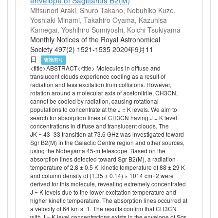
envelope of Sagittarius B2(M)
Mitsunori Araki, Shuro Takano, Nobuhiko Kuze,
Yoshiaki Minami, Takahiro Oyama, Kazuhisa
Kamegai, Yoshihiro Sumiyoshi, Koichi Tsukiyama
Monthly Notices of the Royal Astronomical
Society 497(2) 1521-1535 2020年9月11
日
査読有り
<title>ABSTRACT</title> Molecules in diffuse and
translucent clouds experience cooling as a result of
radiation and less excitation from collisions. However,
rotation around a molecular axis of acetonitrile, CH3CN,
cannot be cooled by radiation, causing rotational
populations to concentrate at the J = K levels. We aim to
search for absorption lines of CH3CN having J = K level
concentrations in diffuse and translucent clouds. The
JK = 43–33 transition at 73.6 GHz was investigated toward
Sgr B2(M) in the Galactic Centre region and other sources,
using the Nobeyama 45-m telescope. Based on the
absorption lines detected toward Sgr B2(M), a radiation
temperature of 2.8 ± 0.5 K, kinetic temperature of 88 ± 29 K
and column density of (1.35 ± 0.14) × 1014 cm−2 were
derived for this molecule, revealing extremely concentrated
J = K levels due to the lower excitation temperature and
higher kinetic temperature. The absorption lines occurred at
a velocity of 64 km s−1. The results confirm that CH3CN
with J = K level concentrations exists in the envelope of Sgr