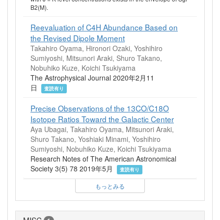
B2(M).
Reevaluation of C4H Abundance Based on
the Revised Dipole Moment
Takahiro Oyama, Hironori Ozaki, Yoshihiro
Sumiyoshi, Mitsunori Araki, Shuro Takano,
Nobuhiko Kuze, Koichi Tsukiyama
The Astrophysical Journal 2020年2月11
日
査読有り
Precise Observations of the 13CO/C18O
Isotope Ratios Toward the Galactic Center
Aya Ubagai, Takahiro Oyama, Mitsunori Araki,
Shuro Takano, Yoshiaki Minami, Yoshihiro
Sumiyoshi, Nobuhiko Kuze, Koichi Tsukiyama
Research Notes of The American Astronomical
Society 3(5) 78 2019年5月
査読有り
もっとみる