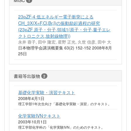
MISC
1
23pZF-4 低エネルギー電子衝突による
CH_3X(X=F,Cl,Br,I)の振動励起過程の研究
(23pZF 原子・分子,領域1(原子・分子,量子エレ
クトロニクス,放射線物理))
永井 蓉子, 田中 隆宏, 星野 正光, 久世 信彦, 田中 大
日本物理学会講演概要集 63(2) 152-152 2008年8月
25日
書籍等出版物
2
基礎化学実験・演習テキスト
2008年4月1日
理工学部1年次生向け「基礎化学実験・演習」のテキスト。
化学実験IVNテキスト
2003年10月1日
理工学部化学科の「化学実験IVN」のためのテキスト。