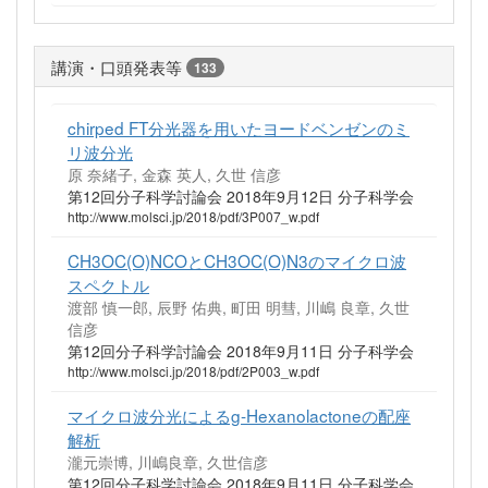
講演・口頭発表等
133
chirped FT分光器を用いたヨードベンゼンのミ
リ波分光
原 奈緒子, 金森 英人, 久世 信彦
第12回分子科学討論会 2018年9月12日 分子科学会
http://www.molsci.jp/2018/pdf/3P007_w.pdf
CH3OC(O)NCOとCH3OC(O)N3のマイクロ波
スペクトル
渡部 慎一郎, 辰野 佑典, 町田 明彗, 川嶋 良章, 久世
信彦
第12回分子科学討論会 2018年9月11日 分子科学会
http://www.molsci.jp/2018/pdf/2P003_w.pdf
マイクロ波分光によるg-Hexanolactoneの配座
解析
瀧元崇博, 川嶋良章, 久世信彦
第12回分子科学討論会 2018年9月11日 分子科学会