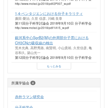
http://www.molsci.jp/2018/pdf/2P007_w.pdf
1,4-ペンタジエンにおける分子キラリティ
廣田 榮治, 久世 信彦, 川嶋 良章
第11回分子科学討論会 2018年9月10日 分子科学会
http://www.molsci.jp/2018/pdf/1A15_w.pdf
銀河系中心SgrB2(M)の外周部分子雲における
CH3CNの吸収線の検出
荒木光典, 高野秀路, 南賢明, 小山貴裕, 久世信彦, 亀
谷和久, 築山光一
第12回分子科学討論会 2018年9月10日 分子科学会
もっとみる
所属学協会
4
赤外ラマン研究会
分子科学会