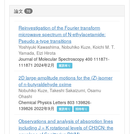
論文
70
Reinvestigation of the Fourier transform
microwave spectrum of N-ethylacetamide:
Pseudo a-type transitions
Yoshiyuki Kawashima, Nobuhiko Kuze, Koichi M. T.
Yamada, Eizi Hirota
Journal of Molecular Spectroscopy 400 111871-
111871 2024年2月
査読有り
2D large-amplitude motions for the (Z)-isomer
of n-butyraldehyde oxime
Nobuhiko Kuze, Takeshi Sakaizumi, Osamu
Ohashi
Chemical Physics Letters 803 139826-
139826 2022年9月
査読有り
招待有り
Observations and analysis of absorption lines
including J = K rotational levels of CH3CN: the