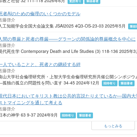
宗教と社会 32 111-118 2026年6月
査読有り
筆頭著者
死者AIのための倫理のいくつかのモデル
佐藤啓介
人工知能学会全国大会論文集 JSAI2025 4Q3-OS-23-03 2025年5月
筆頭
人間の尊厳と死者の尊厳――グラーンの関係論的尊厳概念を中心に
佐藤啓介
現代死生学 Contemporary Death and Life Studies (3) 118-136 2025
一人でいることと、死者との継続する絆
佐藤啓介
南山大学社会倫理研究所・上智大学生命倫理研究所共催公開シンポジウム
―孤独の孤立の問題性を問い直す 34-45 2024年12月
招待有り
筆頭著者
現代日本においてキリスト教は公共的言説たりえているか―国内大
ストマイニングを通して考える
佐藤啓介
日本の神学 63 9-37 2024年9月
招待有り
筆頭著者
もっとみる