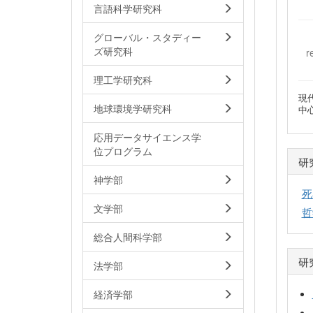
言語科学研究科
グローバル・スタディー
ズ研究科
r
理工学研究科
現
地球環境学研究科
中
応用データサイエンス学
位プログラム
研
神学部
死
文学部
哲
総合人間科学部
研
法学部
経済学部