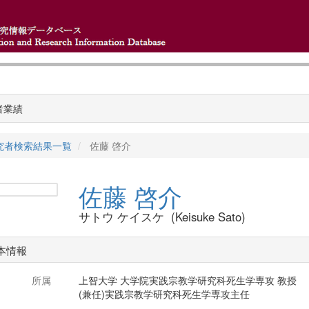
者業績
究者検索結果一覧
佐藤 啓介
佐藤 啓介
サトウ ケイスケ (Keisuke Sato)
本情報
所属
上智大学 大学院実践宗教学研究科死生学専攻 教授
(兼任)実践宗教学研究科死生学専攻主任