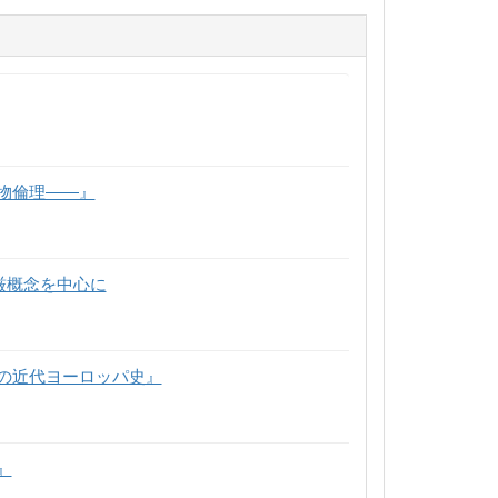
物倫理――』
厳概念を中心に
の近代ヨーロッパ史』
』