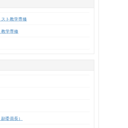
リスト教学専修
ト教学専修
～ 副委員長）