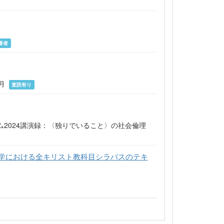
著者
年3月
査読有り
2024講演録：〈独りでいること〉の社会倫理
学における全キリスト教科目シラバスのテキ