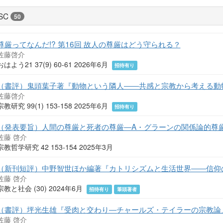
SC
50
尊厳ってなんだ!? 第16回 故人の尊厳はどう守られる？
佐藤啓介
おはよう21 37(9) 60-61 2026年6月
招待有り
（書評）鬼頭葉子著『動物という隣人――共感と宗教から考える動
佐藤啓介
宗教研究 99(1) 153-158 2025年6月
招待有り
（発表要旨）人間の尊厳と死者の尊厳―A・グラーンの関係論的尊
佐藤 啓介
宗教哲学研究 42 153-154 2025年3月
（新刊短評）中野智世ほか編著『カトリシズムと生活世界――信仰
佐藤 啓介
宗教と社会 (30) 2024年6月
招待有り
筆頭著者
（書評）坪光生雄『受肉と交わり―チャールズ・テイラーの宗教論
佐藤 啓介