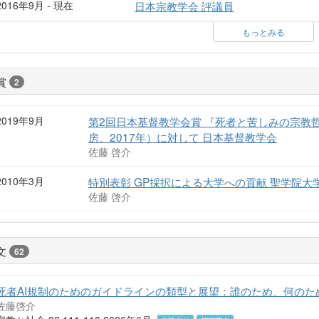
2016年9月 - 現在
日本宗教学会 評議員
もっとみる
賞
2
2019年9月
第2回日本基督教学会賞 『死者と苦しみの宗教
房、2017年）に対して 日本基督教学会
佐藤 啓介
2010年3月
特別表彰 GP採択による大学への貢献 聖学院大
佐藤 啓介
文
62
死者AI規制のためのガイドラインの類型と展望：誰のため、何のた
佐藤啓介