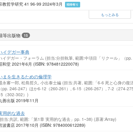
宗教哲学研究 41 96-99 2024年3月
招待有り
もっとみる
籍等出版物
15
ハイデガー事典
ハイデガー・フォーラム (担当:分担執筆, 範囲:中項目「リクール」（pp. 
昭和堂 2021年6月 (ISBN: 9784812220078)
いまを生きるための倫理学
盛永審一郎, 松島哲久, 小出泰士編 (担当:共著, 範囲:「6-6 死と心
（pp. 246-247）ほか6-12（260-261）, 6-15（266-267）, 7-2（274-275
15（302-302）)
丸善出版 2019年11月
実用的な過去
(担当:共訳, 範囲:「第1章 実用的な過去」pp. 1~38)
(原著:Array)
岩波書店 2017年10月 (ISBN: 9784000612289)