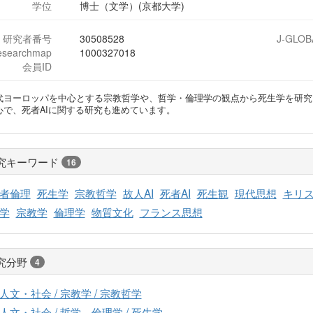
学位
博士（文学）(京都大学)
研究者番号
30508528
J-GLOB
esearchmap
1000327018
会員ID
代ヨーロッパを中心とする宗教哲学や、哲学・倫理学の観点から死生学を研究
心で、死者AIに関する研究も進めています。
究キーワード
16
者倫理
死生学
宗教哲学
故人AI
死者AI
死生観
現代思想
キリ
学
宗教学
倫理学
物質文化
フランス思想
究分野
4
人文・社会 / 宗教学 / 宗教哲学
人文・社会 / 哲学、倫理学 / 死生学