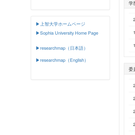
学
▶上智大学ホームページ
▶
Sophia University Home Page
▶researchmap（日本語）
▶researchmap（English）
委