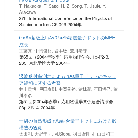
T. Nakaoka, T. Saito, H. Z. Song, T. Usuki, Y.
Arakawa
27th International Conference on the Physics of
Semiconductors,Q5.009 2004年
GaAs基板上InAs/GaSb積層量子ドットのMBE
成長
工藤真, 中岡俊裕, 岩本敏, 荒川泰彦
第65回（2004年秋季）応用物理学会, 1p-P2-3,
263, 東北学院大学 2004年
過渡反射率測定によるInAs量子ドットのキャリ
ア緩和に関する考察
井上貴博, 戸田泰則, 中岡俊裕, 館林潤, 石田悟己, 荒
川泰彦
第51回(2004年春季）応用物理学関係連合講演会,
28p-ZB-４ 2004年
一組の自己形成InAs結合量子ドットにおける殻
構造の観測
太田剛, 大野圭司, M.Stopa, 羽田野剛司, 山田和正,