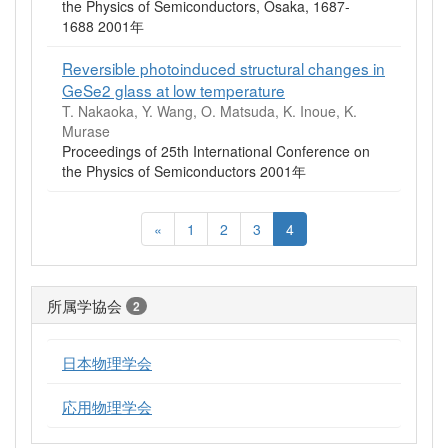
the Physics of Semiconductors, Osaka, 1687-
1688 2001年
Reversible photoinduced structural changes in
GeSe2 glass at low temperature
T. Nakaoka, Y. Wang, O. Matsuda, K. Inoue, K.
Murase
Proceedings of 25th International Conference on
the Physics of Semiconductors 2001年
«
1
2
3
4
所属学協会
2
日本物理学会
応用物理学会