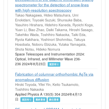
spectrometer for the detection of snow-lines
with high-resolution spectroscopy
Takao Nakagawa, Hideo Matsuhara, Umi
Enokidani, Toyoaki Suzuki, Shunsuke Baba,
Yasuhiro Hirahara, Hidehiro Kaneda, Ryoichi Koga,
Yuan Li, Biao Zhao, Daiki Takama, Hiroshi Sasago,
Takehiko Wada, Toshihiro Nakaoka, Taiki Eda,
Ryota Kakihara, Yoshinori Shohmitsu, Takuya
Hosobata, Noboru Ebizuka, Yutaka Yamagata,
Shota Notsu, Hideko Nomura
Space Telescopes and Instrumentation 2024:
Optical, Infrared, and Millimeter Wave 236-
236 2024年8月23日
査読有り
Fabrication of columnar orthorhombic AgTe via
anomalous diffusion
Hiroki Toyoda, Yifei Yin, Keito Tsukamoto,
Toshihiro Nakaoka
Applied Physics A 130(5) 304 2024年4月13
日
査読有り
最終著者
責任著者