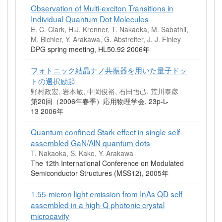
Observation of Multi-exciton Transitions in
Individual Quantum Dot Molecules
E. C. Clark, H.J. Krenner, T. Nakaoka, M. Sabathil,
M. Bichler, Y. Arakawa, G. Abstreiter, J. J. Finley
DPG spring meeting, HL50.92 2006年
フォトニック結晶ナノ共振器を用いた量子ドッ
トの選択励起
野村政宏, 岩本敏, 中岡俊裕, 石田悟己, 荒川泰彦
第20回（2006年春季）応用物理学会, 23p-L-
13 2006年
Quantum confined Stark effect in single self-
assembled GaN/AlN quantum dots
T. Nakaoka, S. Kako, Y. Arakawa
The 12th International Conference on Modulated
Semiconductor Structures (MSS12), 2005年
1.55-micron light emission from InAs QD self
assembled in a high-Q photonic crystal
microcavity