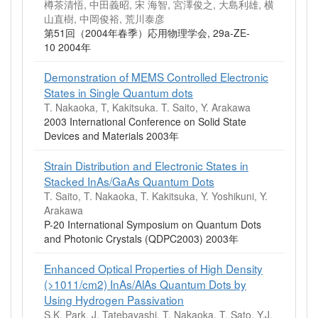
樽茶清悟, 中田義昭, 宋 海智, 宮澤俊之, 大島利雄, 横
山直樹, 中岡俊裕, 荒川泰彦
第51回（2004年春季）応用物理学会, 29a-ZE-
10 2004年
Demonstration of MEMS Controlled Electronic
States in Single Quantum dots
T. Nakaoka, T, Kakitsuka. T. Saito, Y. Arakawa
2003 International Conference on Solid State
Devices and Materials 2003年
Strain Distribution and Electronic States in
Stacked InAs/GaAs Quantum Dots
T. Saito, T. Nakaoka, T. Kakitsuka, Y. Yoshikuni, Y.
Arakawa
P-20 International Symposium on Quantum Dots
and Photonic Crystals (QDPC2003) 2003年
Enhanced Optical Properties of High Density
(>1011/cm2) InAs/AlAs Quantum Dots by
Using Hydrogen Passivation
S.K. Park, J. Tatebayashi, T. Nakaoka, T. Sato, Y.J.