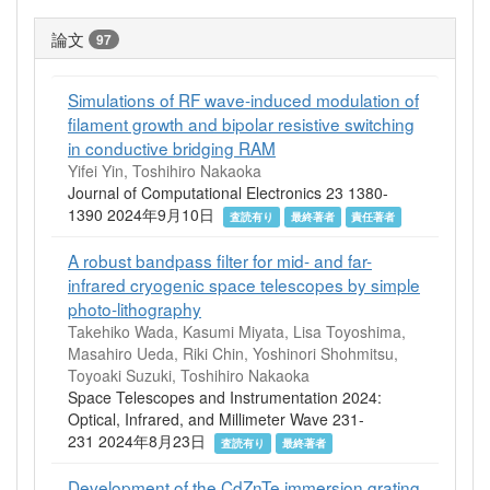
論文
97
Simulations of RF wave-induced modulation of
filament growth and bipolar resistive switching
in conductive bridging RAM
Yifei Yin, Toshihiro Nakaoka
Journal of Computational Electronics 23 1380-
1390 2024年9月10日
査読有り
最終著者
責任著者
A robust bandpass filter for mid- and far-
infrared cryogenic space telescopes by simple
photo-lithography
Takehiko Wada, Kasumi Miyata, Lisa Toyoshima,
Masahiro Ueda, Riki Chin, Yoshinori Shohmitsu,
Toyoaki Suzuki, Toshihiro Nakaoka
Space Telescopes and Instrumentation 2024:
Optical, Infrared, and Millimeter Wave 231-
231 2024年8月23日
査読有り
最終著者
Development of the CdZnTe immersion grating