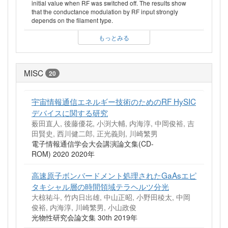
initial value when RF was switched off. The results show
that the conductance modulation by RF input strongly
depends on the filament type.
もっとみる
MISC
20
宇宙情報通信エネルギー技術のためのRF HySIC
デバイスに関する研究
薮田直人, 後藤優花, 小渕大輔, 内海淳, 中岡俊裕, 吉
田賢史, 西川健二郎, 正光義則, 川崎繁男
電子情報通信学会大会講演論文集(CD-
ROM) 2020 2020年
高速原子ボンバードメント処理されたGaAsエピ
タキシャル層の時間領域テラヘルツ分光
大椋祐斗, 竹内日出雄, 中山正昭, 小野田稜太, 中岡
俊裕, 内海淳, 川崎繁男, 小山政俊
光物性研究会論文集 30th 2019年