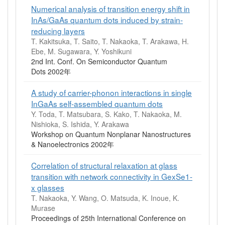
Numerical analysis of transition energy shift in
InAs/GaAs quantum dots induced by strain-
reducing layers
T. Kakitsuka, T. Saito, T. Nakaoka, T. Arakawa, H.
Ebe, M. Sugawara, Y. Yoshikuni
2nd Int. Conf. On Semiconductor Quantum
Dots 2002年
A study of carrier-phonon interactions in single
InGaAs self-assembled quantum dots
Y. Toda, T. Matsubara, S. Kako, T. Nakaoka, M.
Nishioka, S. Ishida, Y. Arakawa
Workshop on Quantum Nonplanar Nanostructures
& Nanoelectronics 2002年
Correlation of structural relaxation at glass
transition with network connectivity in GexSe1-
x glasses
T. Nakaoka, Y. Wang, O. Matsuda, K. Inoue, K.
Murase
Proceedings of 25th International Conference on