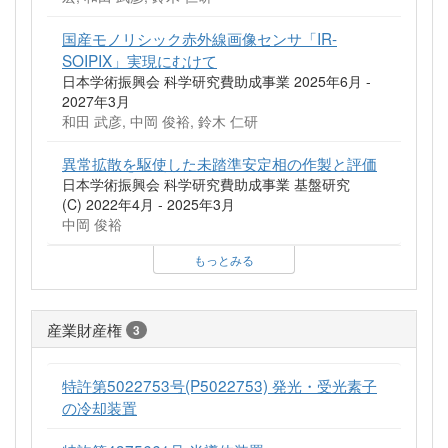
国産モノリシック赤外線画像センサ「IR-
SOIPIX」実現にむけて
日本学術振興会 科学研究費助成事業 2025年6月 -
2027年3月
和田 武彦, 中岡 俊裕, 鈴木 仁研
異常拡散を駆使した未踏準安定相の作製と評価
日本学術振興会 科学研究費助成事業 基盤研究
(C) 2022年4月 - 2025年3月
中岡 俊裕
もっとみる
産業財産権
3
特許第5022753号(P5022753) 発光・受光素子
の冷却装置