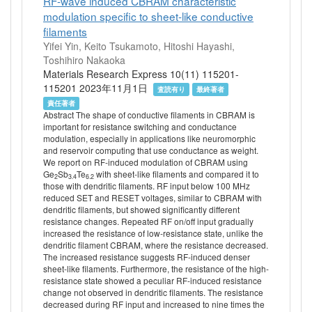
RF-wave induced CBRAM characteristic
modulation specific to sheet-like conductive
filaments
Yifei Yin, Keito Tsukamoto, Hitoshi Hayashi,
Toshihiro Nakaoka
Materials Research Express 10(11) 115201-
115201 2023年11月1日
査読有り
最終著者
責任著者
Abstract The shape of conductive filaments in CBRAM is
important for resistance switching and conductance
modulation, especially in applications like neuromorphic
and reservoir computing that use conductance as weight.
We report on RF-induced modulation of CBRAM using
Ge
Sb
Te
with sheet-like filaments and compared it to
2
3.4
6.2
those with dendritic filaments. RF input below 100 MHz
reduced SET and RESET voltages, similar to CBRAM with
dendritic filaments, but showed significantly different
resistance changes. Repeated RF on/off input gradually
increased the resistance of low-resistance state, unlike the
dendritic filament CBRAM, where the resistance decreased.
The increased resistance suggests RF-induced denser
sheet-like filaments. Furthermore, the resistance of the high-
resistance state showed a peculiar RF-induced resistance
change not observed in dendritic filaments. The resistance
decreased during RF input and increased to nine times the