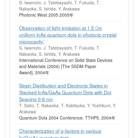
S. Iwamoto, J. Tatebayashi, T. Fukuda, T.
Nakaoka, S. Ishida, Y. Arakawa
Photonic West 2005 2005年
Observation of light emission at 1.5 m
uniform InAs quantum dots in photonic crystal
microcavity’
S. Iwamoto, J. Tatebayashi, T. Fukuda, T.
Nakaoka, S. Ishida, Y. Arakawa
International Conference on Solid State Devices
and Materials (2004) [The SSDM Paper
Award]. 2004年
Strain Distribution and Electronic States in
Stacked InAs/GaAs Quantum Dots with Dot
Spacing 0-6 nm
T. Saito, T. Nakaoka, T. Kakitsuka, Y. Yoshikuni, Y.
Arakawa
Quantum Dots 2004 Conference, TTHP5, 2004年
Characterization of g-factors in various
In(Ga)As quantum dots