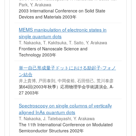
Park, Y. Arakawa
2003 International Conference on Solid State
Devices and Materials 2003年
MEMS manipulation of electronic states in
single quantum dots
T. Nakaoka, T. Kakitsuka, T. Saito, Y. Arakawa
Frontiers of Nanoscale Science and
Technology 2003年
単一自己形成量子ドットにおける励起子-フォノ
ン結合
井上貴博, 戸田泰則, 中岡俊裕, 石田悟己, 荒川泰彦
第64回(2003年秋季）応用物理学会学術講演会, A-
27 2003年
Spectroscopy on single columns of vertically
aligned InAs quantum dots
T. Nakaoka, J. Tatebayashi, Y. Arakawa
The 11th International Conference on Modulated
Semiconductor Structures 2002年