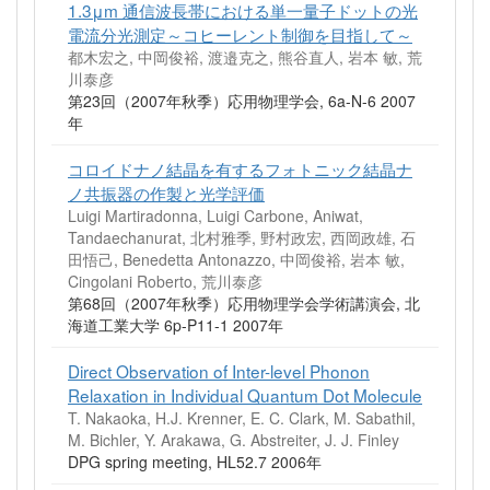
1.3μm 通信波長帯における単一量子ドットの光
電流分光測定～コヒーレント制御を目指して～
都木宏之, 中岡俊裕, 渡邉克之, 熊谷直人, 岩本 敏, 荒
川泰彦
第23回（2007年秋季）応用物理学会, 6a-N-6 2007
年
コロイドナノ結晶を有するフォトニック結晶ナ
ノ共振器の作製と光学評価
Luigi Martiradonna, Luigi Carbone, Aniwat,
Tandaechanurat, 北村雅季, 野村政宏, 西岡政雄, 石
田悟己, Benedetta Antonazzo, 中岡俊裕, 岩本 敏,
Cingolani Roberto, 荒川泰彦
第68回（2007年秋季）応用物理学会学術講演会, 北
海道工業大学 6p-P11-1 2007年
Direct Observation of Inter-level Phonon
Relaxation in Individual Quantum Dot Molecule
T. Nakaoka, H.J. Krenner, E. C. Clark, M. Sabathil,
M. Bichler, Y. Arakawa, G. Abstreiter, J. J. Finley
DPG spring meeting, HL52.7 2006年