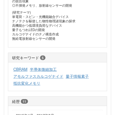
の競合現象
◎不揮発メモリ、放射線センサーの開発
(研究テーマ)
単電荷・スピン・光機能融合デバイス
ナノテクを駆使した物性物理諸現象の探求
高機能かつ低環境負荷なデバイス
量子もつれLEDの開発
カルコゲナイドのナノ構造作成
無給電放射線センサーの開発
研究キーワード
5
CBRAM
半導体微細加工
アモルファスカルコゲナイド
量子情報素子
抵抗変化メモリ
経歴
11