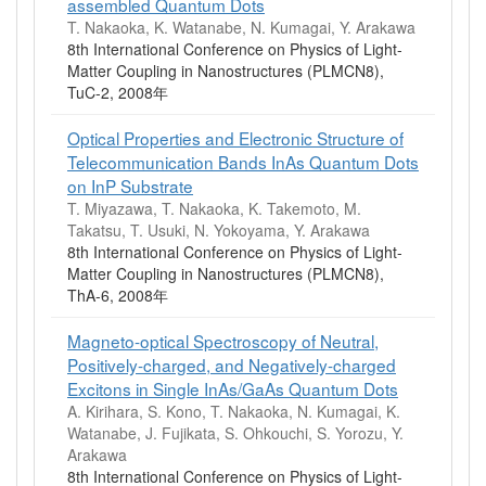
assembled Quantum Dots
T. Nakaoka, K. Watanabe, N. Kumagai, Y. Arakawa
8th International Conference on Physics of Light-
Matter Coupling in Nanostructures (PLMCN8),
TuC-2, 2008年
Optical Properties and Electronic Structure of
Telecommunication Bands InAs Quantum Dots
on InP Substrate
T. Miyazawa, T. Nakaoka, K. Takemoto, M.
Takatsu, T. Usuki, N. Yokoyama, Y. Arakawa
8th International Conference on Physics of Light-
Matter Coupling in Nanostructures (PLMCN8),
ThA-6, 2008年
Magneto-optical Spectroscopy of Neutral,
Positively-charged, and Negatively-charged
Excitons in Single InAs/GaAs Quantum Dots
A. Kirihara, S. Kono, T. Nakaoka, N. Kumagai, K.
Watanabe, J. Fujikata, S. Ohkouchi, S. Yorozu, Y.
Arakawa
8th International Conference on Physics of Light-