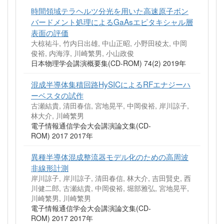
時間領域テラヘルツ分光を用いた高速原子ボン
バードメント処理によるGaAsエピタキシャル層
表面の評価
大椋祐斗, 竹内日出雄, 中山正昭, 小野田稜太, 中岡
俊裕, 内海淳, 川崎繁男, 小山政俊
日本物理学会講演概要集(CD-ROM) 74(2) 2019年
混成半導体集積回路HySICによるRFエナジーハ
ーベスタの試作
古瀬結貴, 清田春信, 宮地晃平, 中岡俊裕, 岸川諒子,
林大介, 川崎繁男
電子情報通信学会大会講演論文集(CD-
ROM) 2017 2017年
異種半導体混成整流器モデル化のための高周波
非線形計測
岸川諒子, 岸川諒子, 清田春信, 林大介, 吉田賢史, 西
川健二郎, 古瀬結貴, 中岡俊裕, 堀部雅弘, 宮地晃平,
川崎繁男, 川崎繁男
電子情報通信学会大会講演論文集(CD-
ROM) 2017 2017年