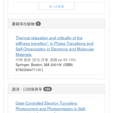
もっとみる
書籍等出版物
1
Thermal relaxation and criticality of the
stiffness transition”, in Phase Transitions and
Self-Organization in Electronic and Molecular
Materials
中岡 俊裕 (担当:共著, 範囲:pp 85-100)
Springer, Boston, MA 2001年 (ISBN:
9780306471131)
講演・口頭発表等
185
Gate-Controlled Electron Tunneling,
Photocurrent and Photoemission in Self-