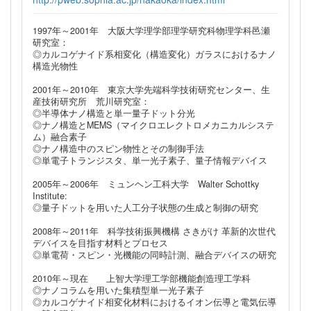
1997年～2001年 大阪大学理学部理学研究科物理学科邑瀬
研究室：
◎カルコゲナイド系相変化（構造変化）ガラスにおけるナノ
構造光物性
2001年～2010年 東京大学先端科学技術研究センター、生
産技術研究所 荒川研究室：
◎半導体ナノ構造と単一量子ドット分光
◎ナノ構造とMEMS（マイクロエレクトロメカニカルシステ
ム）融合素子
◎ナノ構造中のスピン物性とその制御手法
◎単電子トランジスタ、単一光子素子、量子情報デバイス
2005年～2006年 ミュンヘン工科大学 Walter Schottky
Institute:
◎量子ドットを用いた人工分子状態の生成と制御の研究
2008年～2011年 科学技術振興機構 さきがけ 革新的次世代
デバイスを目指す材料とプロセス
◎単電荷・スピン・光機能の同時計測、融合デバイスの研究
2010年～現在 上智大学理工学部機能創造理工学科
◎ナノコラムを用いた集積型単一光子素子
◎カルコゲナイド相変化材料におけるイオン伝導と電気伝導