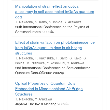
Manipulation of strain effect on optical
anisotropy in self-assembled InGaAs quantum
dots
T. Nakaoka, S. Kako, S. Ishida, Y. Arakawa
26th International Conference on the Physics of
Semiconductors( 2002年
Effect of strain variation on photoluminescence
from InGaAs quantum dots in air-bridge
structures
T. Nakaoka, T. Kakitsuka, T. Saito, S. Kako, S.
Ishida, M. Nishioka, Y. Yoshikuni, Y. Arakawa
2nd International Conference on Semiconductor
Quantum Dots-QD2002 2002年
Optical Properties of Quantum Dots
Embedded in Micromachined Air Bridge
Structures
T. Nakaoka, Y. Arakawa
Japan-UUK10+10 Meeting 2002年