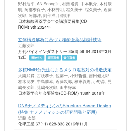
野村浩平, AN Seongjin, 村瀬裕貴, 中本航介, 木村康
明, 阿部奈保子, 小林芳明, 程久美子, 程久美子, 近藤
次郎, 阿部洋, 阿部洋, 阿部洋
日本核酸医薬学会年会講演要旨集(CD-
ROM) 9th 2024年
立体構造解析に基づく核酸医薬品設計技術
近藤次郎
月刊バイオインダストリー 35(3) 56-64 2018年3月
12日
招待有り
筆頭著者
責任著者
多核NMR分光法によるメタロ塩基対の構造決定
大樂武範, 古板恭子, 佐藤一, 小野哲也, 吉田健太郎,
柏木良友, 中島勝幸, 近藤次郎, 根東義則, 小野晶, 児
嶋長次郎, 児嶋長次郎, 田中好幸
日本薬学会年会要旨集(CD-ROM) 138th 2018年
DNAナノメディシンのStructure-Based Design
(特集 ナノメディシンの研究開発と応用)
近藤 次郎
化學工業 67(11) 828-836 2016年11月