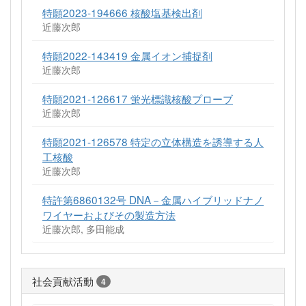
特願2023-194666 核酸塩基検出剤
近藤次郎
特願2022-143419 金属イオン捕捉剤
近藤次郎
特願2021-126617 蛍光標識核酸プローブ
近藤次郎
特願2021-126578 特定の立体構造を誘導する人
工核酸
近藤次郎
特許第6860132号 DNA－金属ハイブリッドナノ
ワイヤーおよびその製造方法
近藤次郎, 多田能成
社会貢献活動
4