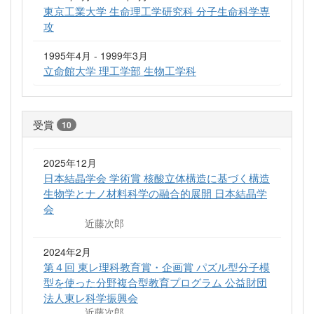
東京工業大学 生命理工学研究科 分子生命科学専
攻
1995年4月 - 1999年3月
立命館大学 理工学部 生物工学科
受賞
10
2025年12月
日本結晶学会 学術賞 核酸立体構造に基づく構造
生物学とナノ材料科学の融合的展開 日本結晶学
会
近藤次郎
2024年2月
第４回 東レ理科教育賞・企画賞 パズル型分子模
型を使った分野複合型教育プログラム 公益財団
法人東レ科学振興会
近藤次郎