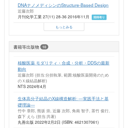
DNAナノメディシンのStructure-Based Design
近藤次郎
月刊化学工業 27(11) 28-36 2016年11月
招待有り
もっとみる
書籍等出版物
10
核酸医薬 モダリティ・合成・分析・DDSの最新
動向
近藤次郎 (担当:分担執筆, 範囲:核酸医薬開発のため
のＸ線結晶解析)
NTS 2024年4月
生体高分子結晶のX線構造解析: ―実践手法と基
礎理論―
竹中 章郎, 熊坂 崇, 近藤 次郎, 角南 智子, 茶竹 俊行,
森下 えら (担当:共著)
丸善出版 2022年2月2日 (ISBN: 4621307061)