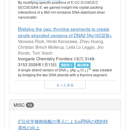
By modifying specific positions of 5′-CC G CGCG C
GCCGCGAA-3′, we gained insight into crystal packing
interactions of a 960-nm-emissive DNA-stabilized silver
nanocluster.
Bridging the gap: thymine segments to create
single-stranded versions of DNA2-[Ag16Cl2]8+
Vanessa Rück, Hiroki Kanazawa, Zhiyu Huang,
Christian Brinch Mollerup, Leila Lo Leggio, Jiro
Kondo, Tom Vosch
Inorganic Chemistry Frontiers 13(7) 3149-
3153 2026年1月13日
査読有り
責任著者
8+
A single strand version of DNA
-[Ag
Cl
]
was created
2
16
2
by bridging the two DNA strands with a thymine segment.
もっとみる
MISC
13
2’位化学修飾核酸の導入によるsiRNAの標的特
異性の向上