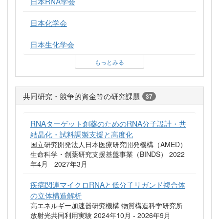
日本RNA学会
日本化学会
日本生化学会
もっとみる
共同研究・競争的資金等の研究課題
37
RNAターゲット創薬のためのRNA分子設計・共
結晶化・試料調製支援と高度化
国立研究開発法人日本医療研究開発機構（AMED）
生命科学・創薬研究支援基盤事業（BINDS） 2022
年4月 - 2027年3月
疾病関連マイクロRNAと低分子リガンド複合体
の立体構造解析
高エネルギー加速器研究機構 物質構造科学研究所
放射光共同利用実験 2024年10月 - 2026年9月