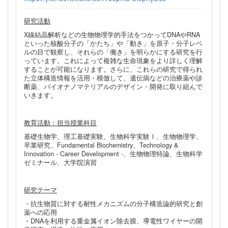
研究活動
X線結晶解析などの生物物理学的手法をつかってDNAやRNA
といった核酸分子の「かたち」や「動き」を原子・分子レベ
ルの目で観察し、それらの「働き」を明らかにする研究を行
っています。これによって複雑な生命現象をより詳しく理解
することが可能になります。さらに、これらの研究で得られ
た立体構造情報を活用・模倣して、遺伝病などの治療薬や診
断薬、バイオナノマテリアルのデザイン・開発に取り組んで
いきます。
教育活動：担当授業科目
基礎生物学、理工基礎実験、生物科学実験Ⅰ、生物物理学、
卒業研究、Fundamental Biochemistry、Technology &
Innovation - Career Development -、生物物理特論、生物科学
ゼミナール、大学院演習
研究テーマ
・抗生物質に対する耐性メカニズムの分子構造論的研究と創
薬への応用
・DNAを利用する重金属イオン除去膜、導電性ワイヤーの開