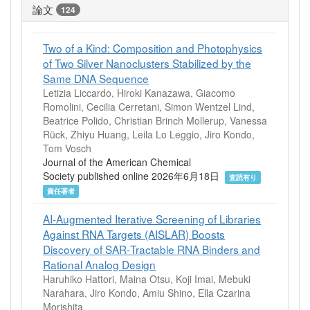
論文
124
Two of a Kind: Composition and Photophysics
of Two Silver Nanoclusters Stabilized by the
Same DNA Sequence
Letizia Liccardo, Hiroki Kanazawa, Giacomo
Romolini, Cecilia Cerretani, Simon Wentzel Lind,
Beatrice Polido, Christian Brinch Mollerup, Vanessa
Rück, Zhiyu Huang, Leila Lo Leggio, Jiro Kondo,
Tom Vosch
Journal of the American Chemical
Society published online 2026年6月18日
査読有り
責任著者
AI‐Augmented Iterative Screening of Libraries
Against RNA Targets (AISLAR) Boosts
Discovery of SAR‐Tractable RNA Binders and
Rational Analog Design
Haruhiko Hattori, Maina Otsu, Koji Imai, Mebuki
Narahara, Jiro Kondo, Amiu Shino, Ella Czarina
Morishita