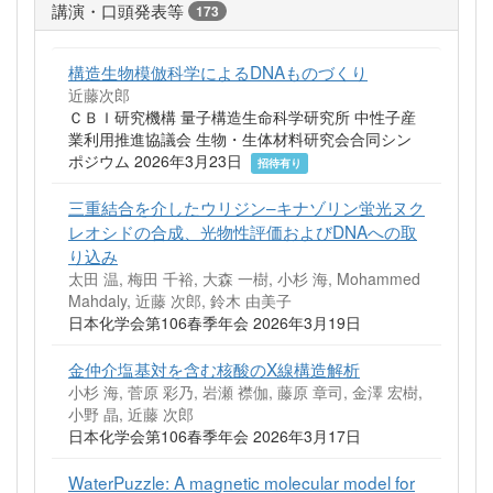
講演・口頭発表等
173
構造生物模倣科学によるDNAものづくり
近藤次郎
ＣＢＩ研究機構 量子構造生命科学研究所 中性子産
業利用推進協議会 生物・生体材料研究会合同シン
ポジウム 2026年3月23日
招待有り
三重結合を介したウリジン–キナゾリン蛍光ヌク
レオシドの合成、光物性評価およびDNAへの取
り込み
太田 温, 梅田 千裕, 大森 一樹, 小杉 海, Mohammed
Mahdaly, 近藤 次郎, 鈴木 由美子
日本化学会第106春季年会 2026年3月19日
金仲介塩基対を含む核酸のX線構造解析
小杉 海, 菅原 彩乃, 岩瀬 襟伽, 藤原 章司, 金澤 宏樹,
小野 晶, 近藤 次郎
日本化学会第106春季年会 2026年3月17日
WaterPuzzle: A magnetic molecular model for