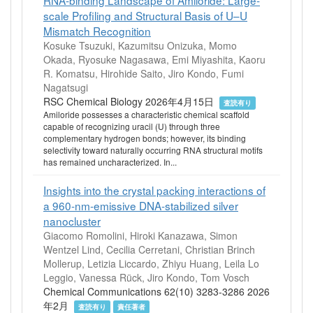
scale Profiling and Structural Basis of U–U
Mismatch Recognition
Kosuke Tsuzuki, Kazumitsu Onizuka, Momo
Okada, Ryosuke Nagasawa, Emi Miyashita, Kaoru
R. Komatsu, Hirohide Saito, Jiro Kondo, Fumi
Nagatsugi
RSC Chemical Biology 2026年4月15日
査読有り
Amiloride possesses a characteristic chemical scaffold
capable of recognizing uracil (U) through three
complementary hydrogen bonds; however, its binding
selectivity toward naturally occurring RNA structural motifs
has remained uncharacterized. In...
Insights into the crystal packing interactions of
a 960-nm-emissive DNA-stabilized silver
nanocluster
Giacomo Romolini, Hiroki Kanazawa, Simon
Wentzel Lind, Cecilia Cerretani, Christian Brinch
Mollerup, Letizia Liccardo, Zhiyu Huang, Leila Lo
Leggio, Vanessa Rück, Jiro Kondo, Tom Vosch
Chemical Communications 62(10) 3283-3286 2026
年2月
査読有り
責任著者