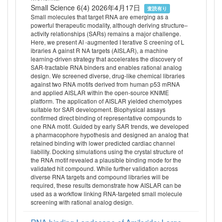
Small Science 6(4) 2026年4月17日
査読有り
Small molecules that target RNA are emerging as a
powerful therapeutic modality, although deriving structure–
activity relationships (SARs) remains a major challenge.
Here, we present AI ‐augmented I terative S creening of L
ibraries A gainst R NA targets (AISLAR), a machine
learning‐driven strategy that accelerates the discovery of
SAR‐tractable RNA binders and enables rational analog
design. We screened diverse, drug‐like chemical libraries
against two RNA motifs derived from human p53 mRNA
and applied AISLAR within the open‐source KNIME
platform. The application of AISLAR yielded chemotypes
suitable for SAR development. Biophysical assays
confirmed direct binding of representative compounds to
one RNA motif. Guided by early SAR trends, we developed
a pharmacophore hypothesis and designed an analog that
retained binding with lower predicted cardiac channel
liability. Docking simulations using the crystal structure of
the RNA motif revealed a plausible binding mode for the
validated hit compound. While further validation across
diverse RNA targets and compound libraries will be
required, these results demonstrate how AISLAR can be
used as a workflow linking RNA‐targeted small molecule
screening with rational analog design.
RNA-binding Landscape of Amiloride: Large-