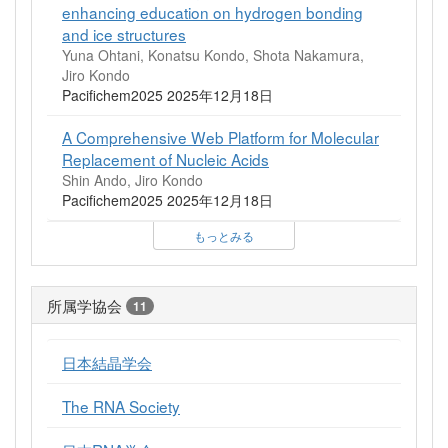
enhancing education on hydrogen bonding
and ice structures
Yuna Ohtani, Konatsu Kondo, Shota Nakamura,
Jiro Kondo
Pacifichem2025 2025年12月18日
A Comprehensive Web Platform for Molecular
Replacement of Nucleic Acids
Shin Ando, Jiro Kondo
Pacifichem2025 2025年12月18日
もっとみる
所属学協会
11
日本結晶学会
The RNA Society