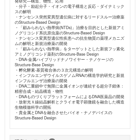
発研究―構造、物性、応用
・分子・励起分子・イオンの電子構造と反応・ダイナミック
スの解明
・ナンセンス突然変異型遺伝病に対するリードスルー治療薬
のStructure-Based Design
・「顧みられない熱帯病(NTDs)」治療を目的とした新規アミ
ノグリコシド系抗原虫薬のStructure-Based Design
・ナンセンス変異型遺伝性疾患への抗生物質の薬理メカニズ
ムの解明と新規治療薬の開発
・「顧みられない熱帯病」をターゲットとした新規フッ素化
アミノグリコシド薬剤のStructure-Base Design
・DNA-金属ハイブリッドナノワイヤー・ナノケージの
Structure-Base Design
・孵化酵素-基質複合体の３次元構造の解明
・インフルエンザウイルスゲノムRNAの構造学的研究と新規
インフルエンザ治療薬の開発
・DNA二重鎖中で無限に金属イオンが連続する超分子錯体：
精密合成・結晶構造・物性
・DNAものづくりプラットフォームによるDNA医薬品の開発
・放射光Ｘ線結晶解析とクライオ電子顕微鏡を融合した構造
生物模倣科学の開拓
・貴金属とDNAを融合させたバイオ・ナノデバイスの
Structure-Based Design