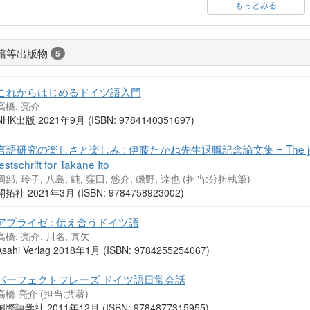
もっとみる
籍等出版物
5
これからはじめるドイツ語入門
高橋, 亮介
NHK出版 2021年9月 (ISBN: 9784140351697)
言語研究の楽しさと楽しみ : 伊藤たかね先生退職記念論文集 = The joy and enjo
estschrift for Takane Ito
岡部, 玲子, 八島, 純, 窪田, 悠介, 磯野, 達也 (担当:分担執筆)
開拓社 2021年3月 (ISBN: 9784758923002)
アプライゼ : 伝え合うドイツ語
高橋, 亮介, 川名, 真矢
Asahi Verlag 2018年1月 (ISBN: 9784255254067)
パーフェクトフレーズ ドイツ語日常会話
高橋 亮介 (担当:共著)
国際語学社 2011年12月 (ISBN: 9784877315955)