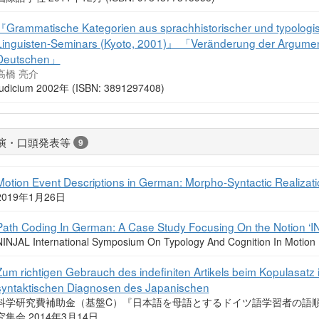
『Grammatische Kategorien aus sprachhistorischer und typologisc
Linguisten-Seminars (Kyoto, 2001)』 「Veränderung der Argument
Deutschen」
高橋 亮介
Iudicium 2002年 (ISBN: 3891297408)
演・口頭発表等
9
Motion Event Descriptions in German: Morpho-Syntactic Realizatio
2019年1月26日
Path Coding In German: A Case Study Focusing On the Notion ‘
NINJAL International Symposium On Typology And Cognition In Moti
Zum richtigen Gebrauch des indefiniten Artikels beim Kopulasatz
syntaktischen Diagnosen des Japanischen
科学研究費補助金（基盤C）『日本語を母語とするドイツ語学習者の語
究集会 2014年3月14日