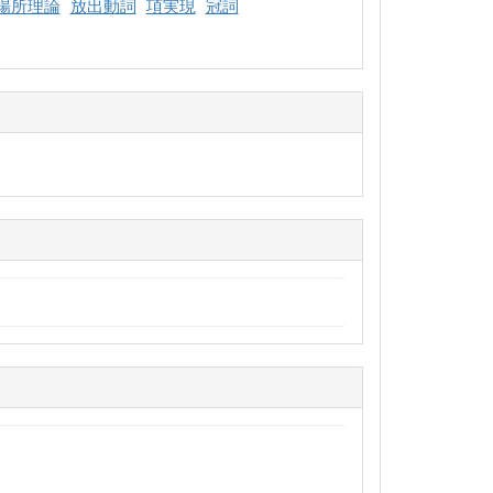
場所理論
放出動詞
項実現
冠詞