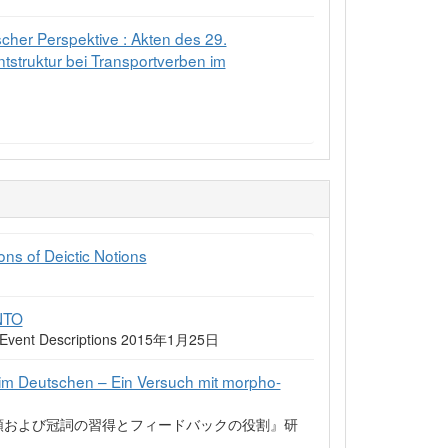
her Perspektive : Akten des 29.
struktur bei Transportverben im
ns of Deictic Notions
INTO
on Event Descriptions 2015年1月25日
 im Deutschen – Ein Versuch mit morpho-
順および冠詞の習得とフィードバックの役割』研