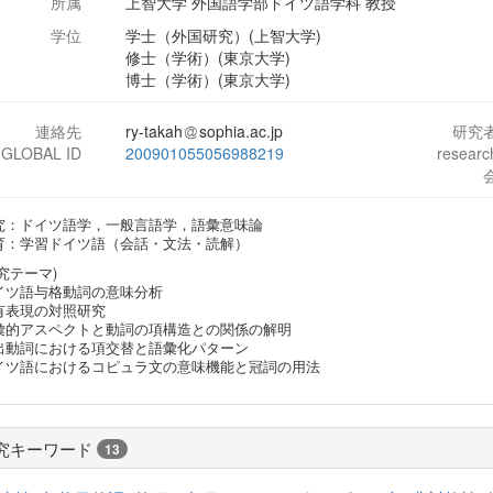
所属
上智大学 外国語学部ドイツ語学科 教授
学位
学士（外国研究）(上智大学)
修士（学術）(東京大学)
博士（学術）(東京大学)
連絡先
ry-takah
sophia.ac.jp
研究
-GLOBAL ID
200901055056988219
resear
究：ドイツ語学，一般言語学，語彙意味論
育：学習ドイツ語（会話・文法・読解）
究テーマ)
イツ語与格動詞の意味分析
有表現の対照研究
彙的アスペクトと動詞の項構造との関係の解明
出動詞における項交替と語彙化パターン
イツ語におけるコピュラ文の意味機能と冠詞の用法
究キーワード
13