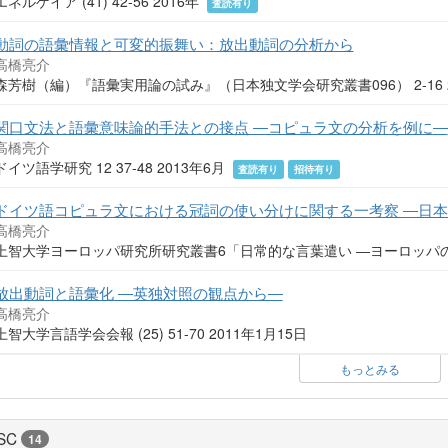
エネルゲイア (41) 42-56 2016年
査読有り
動詞の語彙情報と可変的振舞い：放出動詞の分析から
高橋亮介
森芳樹（編）『語彙実用論の試み』（日本独文学会研究叢書096） 2-16 
関口文法と語彙意味論的手法との接点 ―コピュラ文の分析を例に―
高橋亮介
ドイツ語学研究 12 37-48 2013年6月
査読有り
招待有り
ドイツ語コピュラ文における冠詞の使い分けに関する一考察 ―日
高橋亮介
上智大学ヨーロッパ研究所研究叢書6「日常的な言葉遣い ―ヨーロッパの言語を
放出動詞と語彙化 ―英独対照の観点から―
高橋亮介
上智大学言語学会会報 (25) 51-70 2011年1月15日
もっとみる
SC
14