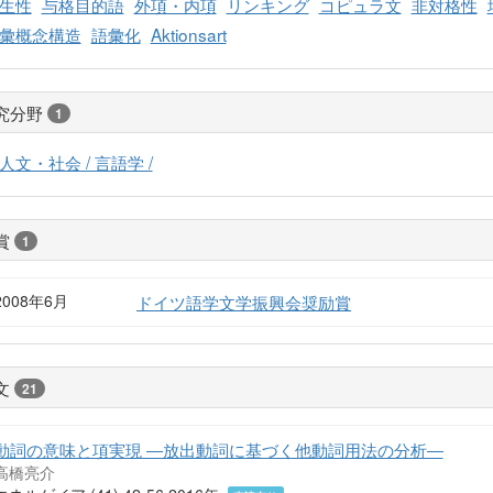
生性
与格目的語
外項・内項
リンキング
コピュラ文
非対格性
彙概念構造
語彙化
Aktionsart
究分野
1
人文・社会 / 言語学 /
賞
1
2008年6月
ドイツ語学文学振興会奨励賞
文
21
動詞の意味と項実現 ―放出動詞に基づく他動詞用法の分析―
高橋亮介