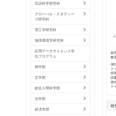
言語科学研究科
グローバル・スタディー
ズ研究科
理工学研究科
J
地球環境学研究科
応用データサイエンス学
研
位プログラム
教
(研
神学部
ド
所
文学部
語
放
ド
総合人間科学部
法学部
研
経済学部