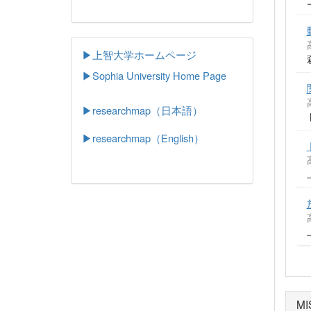
▶上智大学ホームページ
▶
Sophia University Home Page
▶researchmap（日本語）
▶researchmap（English）
MI