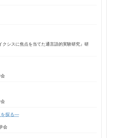
イクシスに焦点を当てた通言語的実験研究』研
学会
学会
点を探る―
学会