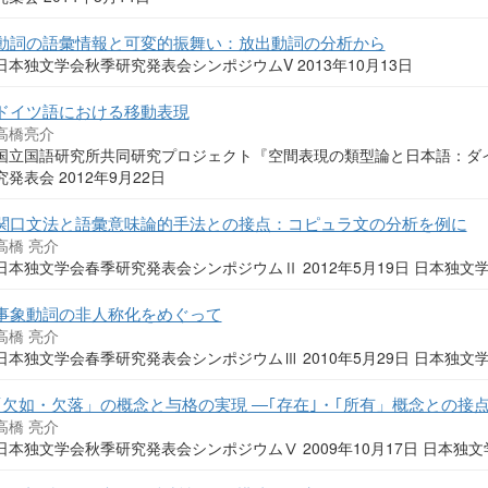
動詞の語彙情報と可変的振舞い：放出動詞の分析から
日本独文学会秋季研究発表会シンポジウムV 2013年10月13日
ドイツ語における移動表現
高橋亮介
国立国語研究所共同研究プロジェクト『空間表現の類型論と日本語：ダ
究発表会 2012年9月22日
関口文法と語彙意味論的手法との接点：コピュラ文の分析を例に
高橋 亮介
日本独文学会春季研究発表会シンポジウムⅡ 2012年5月19日 日本独文
事象動詞の非人称化をめぐって
高橋 亮介
日本独文学会春季研究発表会シンポジウムⅢ 2010年5月29日 日本独文
｢欠如・欠落」の概念と与格の実現 ―｢存在｣・｢所有」概念との接
高橋 亮介
日本独文学会秋季研究発表会シンポジウムⅤ 2009年10月17日 日本独文