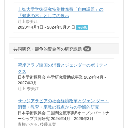
上智大学学術研究特別推進費「自由課題」の
「知恵の木」としての展示
辻上奈美江
2023年4月1日 - 2024年3月31日
その他
共同研究・競争的資金等の研究課題
24
湾岸アラブ諸国の消費とジェンダーのポリティ
クス
日本学術振興会 科学研究費助成事業 2024年4月 -
2027年3月
辻上 奈美江
サウジアラビアの社会経済改革とジェン ダー：
消費・教育・宗教の観点からの学際的研究
日本学術振興会 二国間交流事業Bオープンパートナ
ーシップ共同研究 2024年4月 - 2026年3月
青柳かおる, 後藤真実