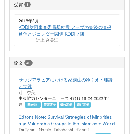
受賞
1
2018年3月
KDDI財団審査委員奨励賞 アラブの春後の情報
通信とジェンダー関係 KDDI財団
辻上 奈美江
論文
40
サウジアラビアにおける家族法のゆくえ：理論
と実践
辻上奈美江
中東協力センターニュース 47(1) 18-24 2022年4
月
招待有り
筆頭著者
最終著者
責任著者
Editor's Note: Survival Strategies of Minorities
and Vulnerable Groups in the Islamicate World
Tsujigami, Namie, Takahashi, Hidemi