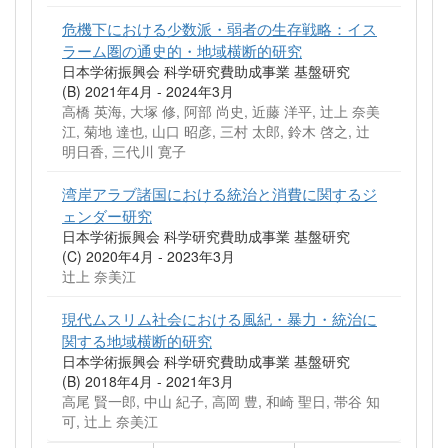
危機下における少数派・弱者の生存戦略：イス
ラーム圏の通史的・地域横断的研究
日本学術振興会 科学研究費助成事業 基盤研究
(B) 2021年4月 - 2024年3月
高橋 英海, 大塚 修, 阿部 尚史, 近藤 洋平, 辻上 奈美
江, 菊地 達也, 山口 昭彦, 三村 太郎, 鈴木 啓之, 辻
明日香, 三代川 寛子
湾岸アラブ諸国における統治と消費に関するジ
ェンダー研究
日本学術振興会 科学研究費助成事業 基盤研究
(C) 2020年4月 - 2023年3月
辻上 奈美江
現代ムスリム社会における風紀・暴力・統治に
関する地域横断的研究
日本学術振興会 科学研究費助成事業 基盤研究
(B) 2018年4月 - 2021年3月
高尾 賢一郎, 中山 紀子, 高岡 豊, 和崎 聖日, 帯谷 知
可, 辻上 奈美江