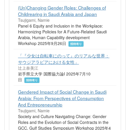
(Un)Changing Gender Roles: Challenges of
Childrearing in Saudi Arabia and Japan
Tsujigami, Namie
Panel 6 Equity and Inclusion in the Workplace:
Harmonizing Policies for A Future-Related Saudi
Arabia, Human Capability development
Workshop 2025年9月26日
招待有り
「『少女は自転車にのって』のリアルな世界：
サウジアラビアにおける女性」
辻上奈美江
岩手県立大学 国際協力論I 2025年7月10
日
招待有り
Gendered Impact of Social Change in Saudi
Arabia: From Perspectives of Consumption
And Entrepreneurship
Tsujigami, Namie
Society and Culture Navigating Change: Gender
Roles and the Evolution of Social Contracts in the
GCC, Gulf Studies Symposium Workshop 2025年4