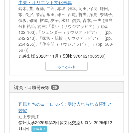
中東・オリエント文化事典
鈴木, 董, 近藤, 二郎, 赤堀, 雅幸, 岡田, 保良, 鎌田,
繁, 長沢, 栄治, 永田, 雄三, 西尾, 哲夫, 深見, 奈緒子,
保坂, 修司, 桝屋, 友子, 水野, 信男, 森本, 一夫 (担当:
分担執筆, 範囲:「装い（サウジアラビア）」(pp.
102-103),「ジェンダー（サウジアラビア）」 (pp.
242-243), 「家族・親族（サウジアラビア）」(pp.
254-255), 「住空間（サウジアラビア）」(pp. 566-
567))
丸善出版 2020年11月 (ISBN: 9784621305539)
もっとみる
講演・口頭発表等
35
難民たちのヨーロッパ：受け入れられる権利と
苦悩
辻上奈美江
信州大学2025年第2回多文化交流サロン 2025年12
月4日
招待有り