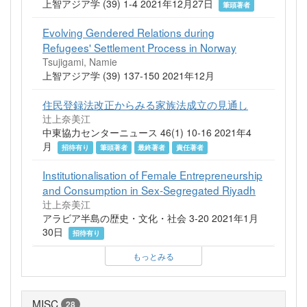
上智アジア学 (39) 1-4 2021年12月27日
筆頭著者
Evolving Gendered Relations during
Refugees' Settlement Process in Norway
Tsujigami, Namie
上智アジア学 (39) 137-150 2021年12月
住民登録法改正からみる家族法成立の見通し
辻上奈美江
中東協力センターニュース 46(1) 10-16 2021年4
月
招待有り
筆頭著者
最終著者
責任著者
Institutionalisation of Female Entrepreneurship
and Consumption in Sex-Segregated Riyadh
辻上奈美江
アラビア半島の歴史・文化・社会 3-20 2021年1月
30日
招待有り
もっとみる
MISC
28