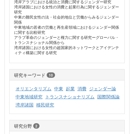
湾岸アラブにおける統治と消費に関するジェンダー研究
湾岸諸国における女性の消費と起業行為に関するジェンダー
研究
中東の難民女性の法・社会的地位と労働からみるジェンダー
関係
中東地域の若者の労働と再生産領域におけるジェンダー関係
に関する比較研究
アラブ革命のジェンダーと権力に関する研究ーグローバル・
トランスナショナル関係から
湾岸諸国における女性の超国家的ネットワークとアイデンテ
ィティ構築に関する研究
研究キーワード
10
オリエンタリズム
中東
起業
消費
ジェンダー論
中東地域研究
トランスナショナリズム
国際関係論
湾岸諸国
移民研究
研究分野
2