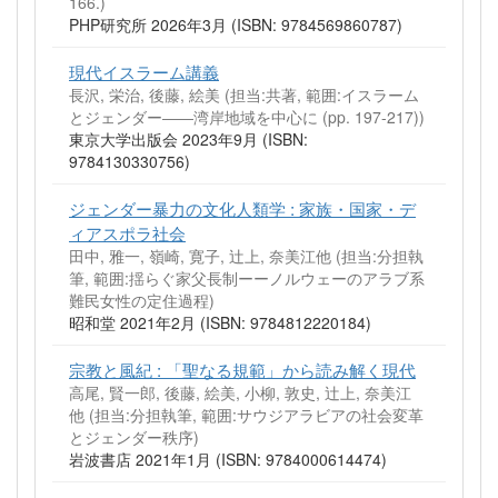
166.)
PHP研究所 2026年3月 (ISBN: 9784569860787)
現代イスラーム講義
長沢, 栄治, 後藤, 絵美 (担当:共著, 範囲:イスラーム
とジェンダー――湾岸地域を中心に (pp. 197-217))
東京大学出版会 2023年9月 (ISBN:
9784130330756)
ジェンダー暴力の文化人類学 : 家族・国家・デ
ィアスポラ社会
田中, 雅一, 嶺崎, 寛子, 辻上, 奈美江他 (担当:分担執
筆, 範囲:揺らぐ家父長制ーーノルウェーのアラブ系
難民女性の定住過程)
昭和堂 2021年2月 (ISBN: 9784812220184)
宗教と風紀 : 「聖なる規範」から読み解く現代
高尾, 賢一郎, 後藤, 絵美, 小柳, 敦史, 辻上, 奈美江
他 (担当:分担執筆, 範囲:サウジアラビアの社会変革
とジェンダー秩序)
岩波書店 2021年1月 (ISBN: 9784000614474)