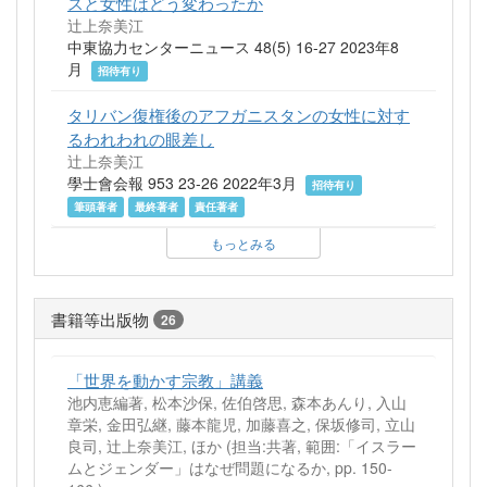
スと女性はどう変わったか
辻上奈美江
中東協力センターニュース 48(5) 16-27 2023年8
月
招待有り
タリバン復権後のアフガニスタンの女性に対す
るわれわれの眼差し
辻上奈美江
學士會会報 953 23-26 2022年3月
招待有り
筆頭著者
最終著者
責任著者
もっとみる
書籍等出版物
26
「世界を動かす宗教」講義
池内恵編著, 松本沙保, 佐伯啓思, 森本あんり, 入山
章栄, 金田弘継, 藤本龍児, 加藤喜之, 保坂修司, 立山
良司, 辻上奈美江, ほか (担当:共著, 範囲:「イスラー
ムとジェンダー」はなぜ問題になるか, pp. 150-