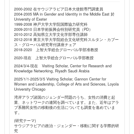
2000-2002 在サウジアラビア日本大使館専門調査員
2004-2005 MA in Gender and Identity in the Middle East 於
University of Exeter
1999-2008 神戸大学大学院国際協力研究科
2009-2010 日本学術振興会特別研究員（PD）
2010-2012 高知県立大学文化学部専任講師
2012-2018 東京大学大学院総合文化研究科スルタン・カブー
ス・グローバル研究寄付講座チェア
2018-2020 上智大学総合グローバル学部准教授
2020-現在 上智大学総合グローバル学部教授
2024/3/4-現在 Visiting Scholar, Center for Research and
Knowledge Networking, Riyadh Saudi Arabia
2025/1/1-2025/3/5 Visiting Scholar, Gannon Center for
Women and Leadership, College of Arts and Sciences, Loyola
University Chicago
湾岸アラブ諸国のジェンダー問題のうち、女性の消費と起
業、ネットワークの連関を調べています。また、近年はアラ
ブ系難民女性の移動後の生活についても調査を進めていま
す。
(研究テーマ)
サウジアラビアの政治・ジェンダー・移動に関する学際的研
究