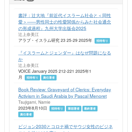
書評：辻大地『前近代イスラーム社会と＜同性
愛＞——男性同士の性愛関係からみた社会通念
の形成過程』九州大学出版会2025
辻上奈美江
アラブ・イスラム研究 23 25-29 2025年
招待有り
『イスラームとジェンダー』はなぜ問題になる
か
辻上奈美江
VOICE January 2025 212-221 2025年1
月
招待有り
責任著者
Book Review: Graveyard of Clerics: Everyday
Activism in Saudi Arabia by Pascal Menoret
Tsujigami, Namie
2023年8月10日
招待有り
筆頭著者
最終著者
責任著者
ビジョン2030とコロナ禍でサウジ女性のビジネ