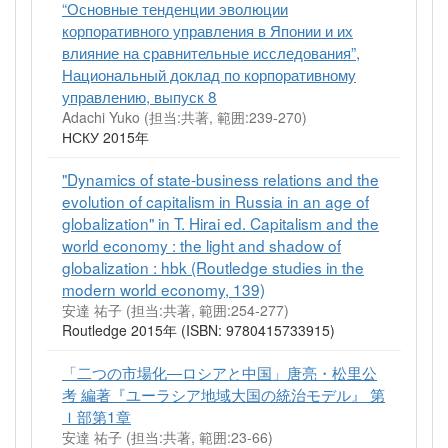
“Основные тенденции эволюции
корпоративного управления в Японии и их
влияние на сравнительные исследования”,
Национальный доклад по корпоративному
управлению, выпуск 8
Adachi Yuko (担当:共著, 範囲:239-270)
НСКУ 2015年
"Dynamics of state-business relations and the
evolution of capitalism in Russia in an age of
globalization" in T. Hirai ed. Capitalism and the
world economy : the light and shadow of
globalization : hbk (Routledge studies in the
modern world economy, 139)
安達 祐子 (担当:共著, 範囲:254-277)
Routledge 2015年 (ISBN: 9780415733915)
「二つの市場化―ロシアと中国」唐亮・松里公
考 編著『ユーラシア地域大国の統治モデル』 第
Ｉ部第1章
安達 祐子 (担当:共著, 範囲:23-66)