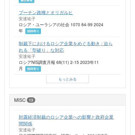
プーチン政権とオリガルヒ
安達祐子
ロシア・ユーラシアの社会 1070 84-99 2024
年
招待有り
制裁下におけるロシア企業をめぐる動き : 迫ら
れる「型破り」な対応
安達祐子
ロシアNIS調査月報 68(11) 2-15 2023年11
月
招待有り
もっとみる
MISC
13
対露経済制裁のロシア企業への影響と政府企業
間関係
安達祐子