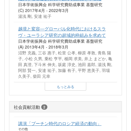
日本学術振興会 科学研究費助成事業 基盤研究
(C) 2017年4月 - 2022年3月
湯浅 剛, 安達 祐子
越境と変容―グローバル化時代におけるスラ
ヴ・ユーラシア研究の超域的枠組みを求めて
日本学術振興会 科学研究費助成事業 基盤研究
(A) 2013年4月 - 2018年3月
沼野 充義, 三谷 惠子, 松里 公孝, 柳原 孝敦, 青島 陽
子, 小松 久男, 乗松 亨平, 楯岡 求美, 井上 まどか, 亀
田 真澄, 下斗米 伸夫, 坂庭 淳史, 池田 嘉郎, 湯浅 剛,
阿部 賢一, 安達 祐子, 加藤 有子, 平野 恵美子, 羽場
久美子, 柴田 元幸
もっとみる
社会貢献活動
2
講演「プーチン時代のロシア経済の動向」
その他