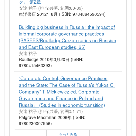
ク』 第2章
安達 祐子 (担当:共著, 範囲:80-89)
東洋書店 2012年8月 (ISBN: 9784864590594)
Building big business in Russia : the impact of
informal corporate governance practices
(BASEES/RoutledgeCurzon series on Russian
and East European studies, 65)
安達 祐子
Routledge 2010年3月20日 (ISBN:
9780415463393)
"Corporate Control, Governance Practices,
and the State: The Case of Russia’s Yukos Oil
Company" T. Mickiewicz ed. Corporate
Governance and Finance in Poland and
Russia』 (Studies in economic transition)
安達 祐子 (担当:共著, 範囲:51-71)
Palgrave Macmillan 2006年 (ISBN:
9780230007956)
もっとみる