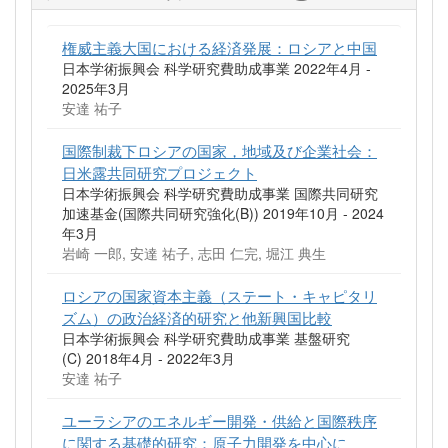
権威主義大国における経済発展：ロシアと中国
日本学術振興会 科学研究費助成事業 2022年4月 -
2025年3月
安達 祐子
国際制裁下ロシアの国家，地域及び企業社会：
日米露共同研究プロジェクト
日本学術振興会 科学研究費助成事業 国際共同研究
加速基金(国際共同研究強化(B)) 2019年10月 - 2024
年3月
岩崎 一郎, 安達 祐子, 志田 仁完, 堀江 典生
ロシアの国家資本主義（ステート・キャピタリ
ズム）の政治経済的研究と他新興国比較
日本学術振興会 科学研究費助成事業 基盤研究
(C) 2018年4月 - 2022年3月
安達 祐子
ユーラシアのエネルギー開発・供給と国際秩序
に関する基礎的研究：原子力開発を中心に