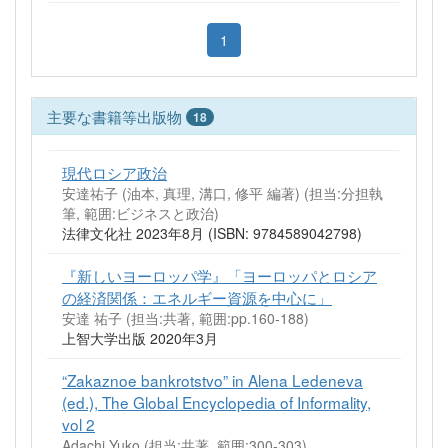
1
主要な書籍等出版物
18
現代ロシア政治
安達祐子 (油本, 真理, 溝口, 修平 編著) (担当:分担執
筆, 範囲:ビジネスと政治)
法律文化社 2023年8月 (ISBN: 9784589042798)
『新しいヨーロッパ学』「ヨーロッパとロシア
の経済関係：エネルギー資源を中心に」
安達 祐子 (担当:共著, 範囲:pp.160-188)
上智大学出版 2020年3月
“Zakaznoe bankrotstvo” in Alena Ledeneva
(ed.), The Global Encyclopedia of Informality,
vol 2
Adachi Yuko (担当:共著, 範囲:300-303)