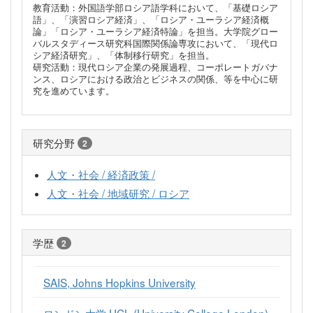
教育活動：外国語学部ロシア語学科において、「基礎ロシア
語」、「演習ロシア経済」、「ロシア・ユーラシア経済概
論」「ロシア・ユーラシア経済特論」を担当。大学院グロー
バルスタディース研究科国際関係論専攻において、「現代ロ
シア経済研究」、「体制移行研究」を担当。
研究活動：現代ロシア企業の発展過程、コーポレートガバナ
ンス、ロシアにおける政治とビジネスの関係、等を中心に研
究を進めています。
研究分野
2
人文・社会 / 経済政策 /
人文・社会 / 地域研究 / ロシア
学歴
2
SAIS, Johns Hopkins University
ロンドン大学 UCL (University College London)