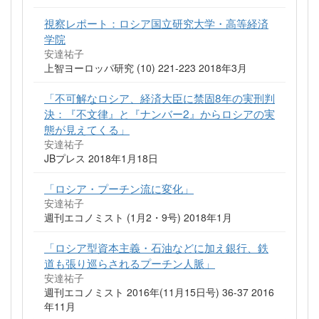
視察レポート：ロシア国立研究大学・高等経済
学院
安達祐子
上智ヨーロッパ研究 (10) 221-223 2018年3月
「不可解なロシア、経済大臣に禁固8年の実刑判
決：『不文律』と『ナンバー2』からロシアの実
態が見えてくる」
安達祐子
JBプレス 2018年1月18日
「ロシア・プーチン流に変化」
安達祐子
週刊エコノミスト (1月2・9号) 2018年1月
「ロシア型資本主義・石油などに加え銀行、鉄
道も張り巡らされるプーチン人脈」
安達祐子
週刊エコノミスト 2016年(11月15日号) 36-37 2016
年11月