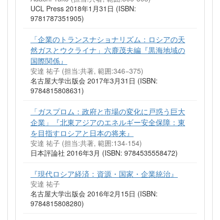
UCL Press 2018年1月31日 (ISBN:
9781787351905)
「企業のトランスナショナリズム：ロシアの天
然ガスとウクライナ」六鹿茂夫編『黒海地域の
国際関係』
安達 祐子 (担当:共著, 範囲:346−375)
名古屋大学出版会 2017年3月31日 (ISBN:
9784815808631)
「ガスプロム：政府と市場の変化に戸惑う巨大
企業」『北東アジアのエネルギー安全保障：東
を目指すロシアと日本の将来』
安達 祐子 (担当:共著, 範囲:134-154)
日本評論社 2016年3月 (ISBN: 9784535558472)
『現代ロシア経済：資源・国家・企業統治』
安達 祐子
名古屋大学出版会 2016年2月15日 (ISBN:
9784815808280)