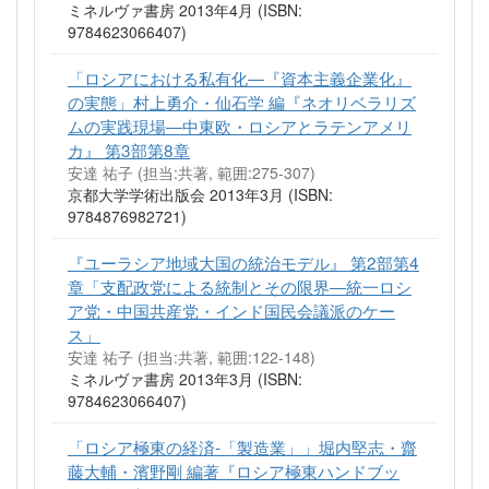
ミネルヴァ書房 2013年4月 (ISBN:
9784623066407)
「ロシアにおける私有化―『資本主義企業化』
の実態」村上勇介・仙石学 編『ネオリベラリズ
ムの実践現場―中東欧・ロシアとラテンアメリ
カ』 第3部第8章
安達 祐子 (担当:共著, 範囲:275-307)
京都大学学術出版会 2013年3月 (ISBN:
9784876982721)
『ユーラシア地域大国の統治モデル』 第2部第4
章「支配政党による統制とその限界―統一ロシ
ア党・中国共産党・インド国民会議派のケー
ス」
安達 祐子 (担当:共著, 範囲:122-148)
ミネルヴァ書房 2013年3月 (ISBN:
9784623066407)
「ロシア極東の経済-「製造業」」堀内堅志・齋
藤大輔・濱野剛 編著『ロシア極東ハンドブッ