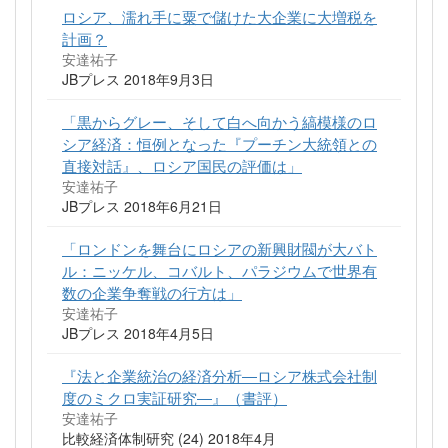
ロシア、濡れ手に粟で儲けた大企業に大増税を
計画？
安達祐子
JBプレス 2018年9月3日
「黒からグレー、そして白へ向かう縞模様のロ
シア経済：恒例となった『プーチン大統領との
直接対話』、ロシア国民の評価は」
安達祐子
JBプレス 2018年6月21日
「ロンドンを舞台にロシアの新興財閥が大バト
ル：ニッケル、コバルト、パラジウムで世界有
数の企業争奪戦の行方は」
安達祐子
JBプレス 2018年4月5日
『法と企業統治の経済分析―ロシア株式会社制
度のミクロ実証研究―』（書評）
安達祐子
比較経済体制研究 (24) 2018年4月