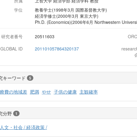
所属
上智大学 経済学部 経済学科 教授
学位
教養学士(1998年3月 国際基督教大学)
経済学修士(2000年3月 東京大学)
Ph.D. (Economics)(2006年6月 Northwestern Universi
研究者番号
20511603
ORC
-GLOBAL ID
201101057864320137
resear
究キーワード
5
療費の地域差
肥満
やせ
子供の健康
主観確率
究分野
1
人文・社会 / 経済政策 /