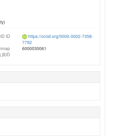
ty)
ID ID
https://orcid.org/0000-0002-7358-
7792
chmap
6000030061
会員ID