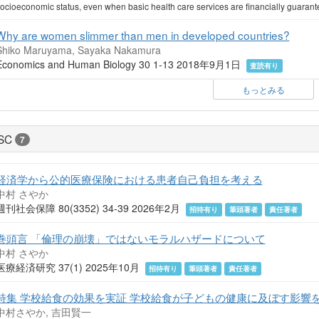
ocioeconomic status, even when basic health care services are financially guarant
Why are women slimmer than men in developed countries?
Shiko Maruyama, Sayaka Nakamura
Economics and Human Biology 30 1-13 2018年9月1日
査読有り
もっとみる
SC
7
経済学から公的医療保険における患者自己負担を考える
中村 さやか
週刊社会保障 80(3352) 34-39 2026年2月
招待有り
筆頭著者
責任著者
巻頭言 「倫理の崩壊」ではないモラルハザードについて
中村 さやか
医療経済研究 37(1) 2025年10月
招待有り
筆頭著者
責任著者
特集 学校給食の効果を実証 学校給食が子どもの健康に及ぼす影響
中村さやか, 吉田賢一