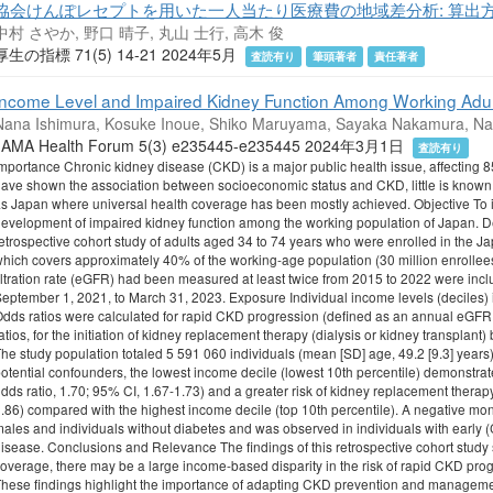
協会けんぽレセプトを用いた一人当たり医療費の地域差分析: 算出
中村 さやか, 野口 晴子, 丸山 士行, 高木 俊
厚生の指標 71(5) 14-21 2024年5月
査読有り
筆頭著者
責任著者
Income Level and Impaired Kidney Function Among Working Adul
Nana Ishimura, Kosuke Inoue, Shiko Maruyama, Sayaka Nakamura, Na
JAMA Health Forum 5(3) e235445-e235445 2024年3月1日
査読有り
mportance Chronic kidney disease (CKD) is a major public health issue, affecting 
ave shown the association between socioeconomic status and CKD, little is known a
s Japan where universal health coverage has been mostly achieved. Objective To id
evelopment of impaired kidney function among the working population of Japan. De
etrospective cohort study of adults aged 34 to 74 years who were enrolled in the 
hich covers approximately 40% of the working-age population (30 million enrollee
iltration rate (eGFR) had been measured at least twice from 2015 to 2022 were inc
eptember 1, 2021, to March 31, 2023. Exposure Individual income levels (deciles)
dds ratios were calculated for rapid CKD progression (defined as an annual eGFR
atios, for the initiation of kidney replacement therapy (dialysis or kidney transplant)
he study population totaled 5 591 060 individuals (mean [SD] age, 49.2 [9.3] years
otential confounders, the lowest income decile (lowest 10th percentile) demonstrat
dds ratio, 1.70; 95% CI, 1.67-1.73) and a greater risk of kidney replacement therapy 
.86) compared with the highest income decile (top 10th percentile). A negative 
ales and individuals without diabetes and was observed in individuals with early
isease. Conclusions and Relevance The findings of this retrospective cohort study s
overage, there may be a large income-based disparity in the risk of rapid CKD prog
hese findings highlight the importance of adapting CKD prevention and management