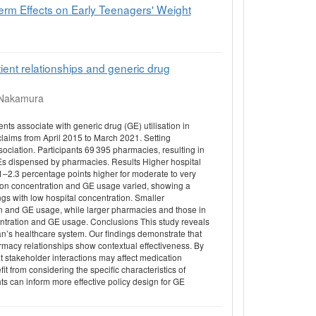
rm Effects on Early Teenagers' Weight
ent relationships and generic drug
 Nakamura
ts associate with generic drug (GE) utilisation in
laims from April 2015 to March 2021. Setting
ciation. Participants 69 395 pharmacies, resulting in
s dispensed by pharmacies. Results Higher hospital
1–2.3 percentage points higher for moderate to very
tion concentration and GE usage varied, showing a
ngs with low hospital concentration. Smaller
on and GE usage, while larger pharmacies and those in
ntration and GE usage. Conclusions This study reveals
pan’s healthcare system. Our findings demonstrate that
rmacy relationships show contextual effectiveness. By
t stakeholder interactions may affect medication
 from considering the specific characteristics of
ts can inform more effective policy design for GE