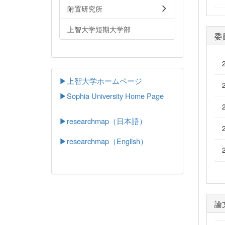
附置研究所
上智大学短期大学部
委
▶上智大学ホームページ
▶
Sophia University Home Page
▶researchmap（日本語）
▶researchmap（English）
論