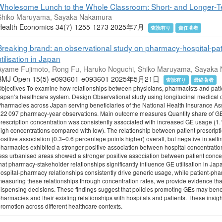
Wholesome Lunch to the Whole Classroom: Short‐ and Longer‐Te
Shiko Maruyama, Sayaka Nakamura
Health Economics 34(7) 1255-1273 2025年7月
査読有り
責任著者
Breaking brand: an observational study on pharmacy-hospital-pati
tilisation in Japan
Ayame Fujimoto, Rong Fu, Haruko Noguchi, Shiko Maruyama, Sayaka
BMJ Open 15(5) e093601-e093601 2025年5月21日
査読有り
最終著者
bjectives To examine how relationships between physicians, pharmacists and patien
apan’s healthcare system. Design Observational study using longitudinal medical c
harmacies across Japan serving beneficiaries of the National Health Insurance Asso
22 097 pharmacy-year observations. Main outcome measures Quantity share of GE
rescription concentration was consistently associated with increased GE usage (1.
igh concentrations compared with low). The relationship between patient prescrip
ositive association (0.3–0.6 percentage points higher) overall, but negative in setti
harmacies exhibited a stronger positive association between hospital concentrati
ess urbanised areas showed a stronger positive association between patient conce
hat pharmacy-stakeholder relationships significantly influence GE utilisation in Ja
ospital-pharmacy relationships consistently drive generic usage, while patient-pha
easuring these relationships through concentration rates, we provide evidence tha
ispensing decisions. These findings suggest that policies promoting GEs may benefit
harmacies and their existing relationships with hospitals and patients. These insigh
romotion across different healthcare contexts.