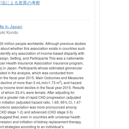
方法による差異の考察
ts in Japan
oki Kondo
850 million people worldwide. Although previous studies
bout whether this association exists in countries such
entify any association of income-based disparity with
sign, Setting, and Participants This was a nationwide
Japan Health Insurance Association insurance program,
s) in Japan. Participants whose estimated glomerular
luded in the analysis, which was conducted from
 in the fiscal year 2015. Main Outcomes and Measures
2
 decline of more than 5 mL/min/1.73 m
), and hazard
 by income level deciles in the fiscal year 2015. Results
) of whom 33.4% were female. After adjusting for
ed a greater risk of rapid CKD progression (adjusted
initiation (adjusted hazard ratio, 1.65; 95% CI, 1.47-
monotonic association was more pronounced among
 (CKD stage 1-2) and advanced (CKD stage 3-5)
uggest that, even in countries with universal health
ression and initiation of kidney replacement therapy.
 strategies according to an individual’s