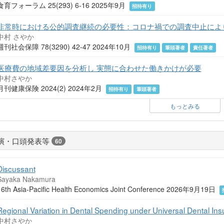
食育フォーラム 25(293) 6-16 2025年9月
招待有り
非常時における公的調査継続の必要性：コロナ禍での調査中止によ
中村 さやか
週刊社会保障 78(3290) 42-47 2024年10月
招待有り
筆頭著者
責任著者
医療費の地域差要因を分析し 実態に合わせた働きかけが必要
中村さやか
月刊健康保険 2024(2) 2024年2月
招待有り
筆頭著者
もっとみる
演・口頭発表等
60
Discussant
Sayaka Nakamura
16th Asia-Pacific Health Economics Joint Conference 2026年9月19日
Regional Variation in Dental Spending under Universal Dental In
中村さやか