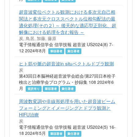
超音波変位ベクトル観測における多次元自己相
関法と多次元クロススペクトル位相勾配法の最
適化処理(その２) ～ 後天的な適応型正則化、超
解像における処理を含む報告 ～
炭, 鳥居, 加藤, 藤原
電子情報通信学会 信学技報 超音波 US2024(8) 7-
12 2024年8月
筆頭著者
責任著者
ヒト筋や脈の超音波in situベクトルドプラ観測
炭
第43回日本脳神経超音波学会総会/第27回日本栓子
検出と治療学会プログラム・抄録集 108 2024年6
月
査読有り
筆頭著者
責任著者
周波数変調や非線形処理を用いた超音波ビーム
フォーミングとイメージングとドプラ観測と
HIFU治療
炭
電子情報通信学会 信学技報 超音波 US2024(5) 16-
18 2024年5月
筆頭著者
責任著者