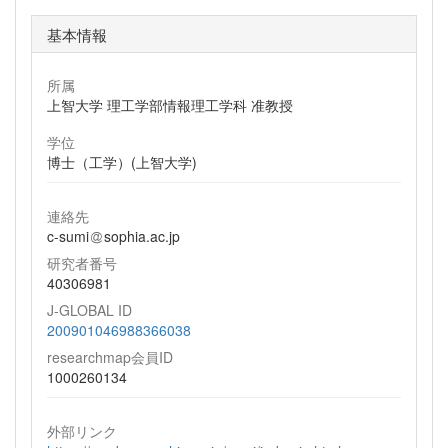
基本情報
所属
上智大学 理工学部情報理工学科 准教授
学位
博士（工学）(上智大学)
連絡先
c-sumi
sophia.ac.jp
研究者番号
40306981
J-GLOBAL ID
200901046988366038
researchmap会員ID
1000260134
外部リンク