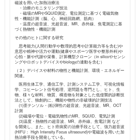
磁波を用いた加熱治療法
・治療のモニタリング技法
・磁場のMRやSQUID測定、電位測定に基づく電磁気物
性・機能計測（脳、心、神経回路網、筋肉）
・温度の超音波、光超音波、MR、赤外線、焦電測定に基
づく熱物性・機能計測
その他のヒトに関する研究
思考能力(人間行動学や数理的思考や計算能力等を含む)や
意思や精神や活力や運動(健康やスポーツ医学や整形外科)や
心拍・脈や代謝や栄養、計算機型クローン（in silicoやセンシ
ングやロボットデバイスやbiologyの連動を含む）
（２）デバイスや材料の物性と機能計測、環境・エネルギー
関連。
医用生体工学、通信工学、計測システム工学、可視化情報
学、コヒーレント信号処理、逆問題を専門とし、ヒト、生
物、様々な材料、物質、構造物を対象とした低侵襲的診断技
法として、独創的に、機能や物性の非破壊的計測技法
(1)歪テンソル・(粘)弾性の超音波、光超音波、MR、OCT
計測
(2)磁場や電位・電磁気物性のMR、SQUID、電気計測
(3)温度・熱物性の超音波、MR、赤外線、焦電計測 など
を開発し、また、ヒト癌病変の治療手段として、強力超音波
(HIFU： High Intensity Focus ultrasound)や電磁波を用いた加
熱治療手段を開発している。