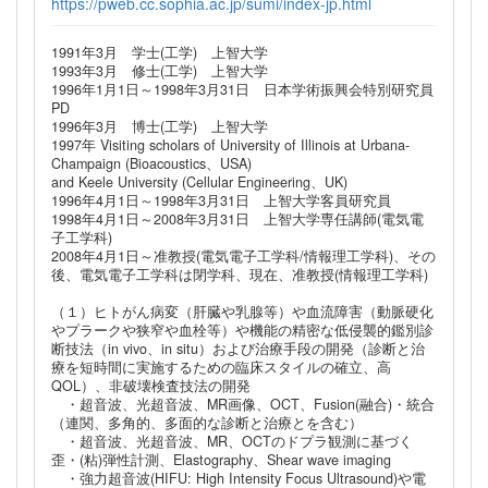
https://pweb.cc.sophia.ac.jp/sumi/index-jp.html
1991年3月 学士(工学) 上智大学
1993年3月 修士(工学) 上智大学
1996年1月1日～1998年3月31日 日本学術振興会特別研究員
PD
1996年3月 博士(工学) 上智大学
1997年 Visiting scholars of University of Illinois at Urbana-
Champaign (Bioacoustics、USA)
and Keele University (Cellular Engineering、UK)
1996年4月1日～1998年3月31日 上智大学客員研究員
1998年4月1日～2008年3月31日 上智大学専任講師(電気電
子工学科)
2008年4月1日～准教授(電気電子工学科/情報理工学科)、その
後、電気電子工学科は閉学科、現在、准教授(情報理工学科)
（１）ヒトがん病変（肝臓や乳腺等）や血流障害（動脈硬化
やプラークや狭窄や血栓等）や機能の精密な低侵襲的鑑別診
断技法（in vivo、in situ）および治療手段の開発（診断と治
療を短時間に実施するための臨床スタイルの確立、高
QOL）、非破壊検査技法の開発
・超音波、光超音波、MR画像、OCT、Fusion(融合)・統合
（連関、多角的、多面的な診断と治療とを含む）
・超音波、光超音波、MR、OCTのドプラ観測に基づく
歪・(粘)弾性計測、Elastography、Shear wave imaging
・強力超音波(HIFU: High Intensity Focus Ultrasound)や電