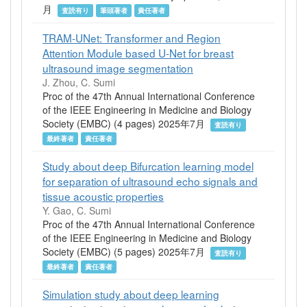
月
査読有り
筆頭著者
責任著者
TRAM-UNet: Transformer and Region
Attention Module based U-Net for breast
ultrasound image segmentation
J. Zhou, C. Sumi
Proc of the 47th Annual International Conference
of the IEEE Engineering in Medicine and Biology
Society (EMBC) (4 pages) 2025年7月
査読有り
最終著者
責任著者
Study about deep Bifurcation learning model
for separation of ultrasound echo signals and
tissue acoustic properties
Y. Gao, C. Sumi
Proc of the 47th Annual International Conference
of the IEEE Engineering in Medicine and Biology
Society (EMBC) (5 pages) 2025年7月
査読有り
最終著者
責任著者
Simulation study about deep learning