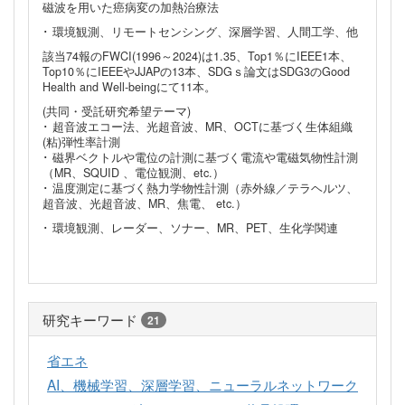
磁波を用いた癌病変の加熱治療法
･ 環境観測、リモートセンシング、深層学習、人間工学、他
該当74報のFWCI(1996～2024)は1.35、Top1％にIEEE1本、
Top10％にIEEEやJJAPの13本、SDGｓ論文はSDG3のGood
Health and Well-beingにて11本。
(共同・受託研究希望テーマ)
･ 超音波エコー法、光超音波、MR、OCTに基づく生体組織
(粘)弾性率計測
･ 磁界ベクトルや電位の計測に基づく電流や電磁気物性計測
（MR、SQUID 、電位観測、etc.）
･ 温度測定に基づく熱力学物性計測（赤外線／テラヘルツ、
超音波、光超音波、MR、焦電、 etc.）
･ 環境観測、レーダー、ソナー、MR、PET、生化学関連
研究キーワード
21
省エネ
AI、機械学習、深層学習、ニューラルネットワーク