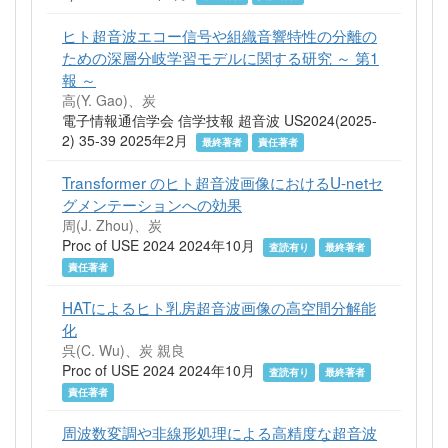
ヒト超音波エコー信号や組織音響特性の分離の
ための深層分岐学習モデルに関する研究 ～ 第1
報 ～
高(Y. Gao)、炭
電子情報通信学会 信学技報 超音波 US2024(2025-
2) 35-39 2025年2月
最終著者
責任著者
Transformer のヒト超音波画像におけるU-netセ
グメンテーションへの効果
周(J. Zhou)、炭
Proc of USE 2024 2024年10月
査読有り
最終著者
責任著者
HATによるヒト乳房超音波画像の高空間分解能
化
呉(C. Wu)、炭 親良
Proc of USE 2024 2024年10月
査読有り
最終著者
責任著者
周波数変調や非線形処理による高精度な超音波