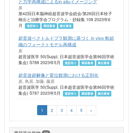
と力学再構成によるin situイメージング
炭
第42回日本脳神経超音波学会総会/第26回日本栓子
検出と治療学会プログラム・抄録集 108 2023年6
月
査読有り
筆頭著者
責任著者
超音波ベクトルドプラ観測に基づく in vivo 軟組
織のフォークトモデル再構成
炭
超音波医学 50(Suppl, 日本超音波医学会第96回学術
集会) S788 2023年5月
査読有り
筆頭著者
責任著者
超音波超解像と変位観測における正則化
炭, 鳥居, 加藤, 藤原
超音波医学 50(Suppl, 日本超音波医学会第96回学術
集会) S787 2023年5月
査読有り
筆頭著者
責任著者
1
2
3
4
5
»
書籍等出版物