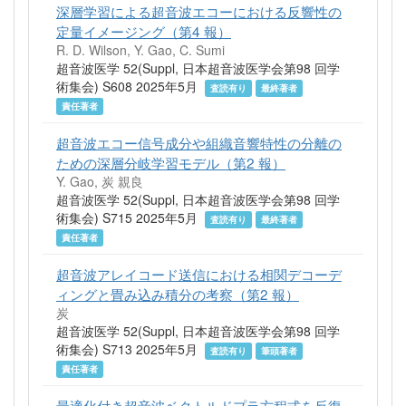
深層学習による超音波エコーにおける反響性の
定量イメージング（第4 報）
R. D. Wilson, Y. Gao, C. Sumi
超音波医学 52(Suppl, 日本超音波医学会第98 回学
術集会) S608 2025年5月
査読有り
最終著者
責任著者
超音波エコー信号成分や組織音響特性の分離の
ための深層分岐学習モデル（第2 報）
Y. Gao, 炭 親良
超音波医学 52(Suppl, 日本超音波医学会第98 回学
術集会) S715 2025年5月
査読有り
最終著者
責任著者
超音波アレイコード送信における相関デコーデ
ィングと畳み込み積分の考察（第2 報）
炭
超音波医学 52(Suppl, 日本超音波医学会第98 回学
術集会) S713 2025年5月
査読有り
筆頭著者
責任著者
最適化付き超音波ベクトルドプラ方程式を反復