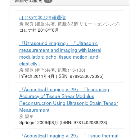
11
はじめて学ぶ情報通信
炭 親良 (担当:共著, 範囲:8.3節 リモートセンシング)
コロナ社 2016年8月
『Ultrasound imaging』 「Ultrasonic
measurement and imaging with lateral
modulation: echo, tissue motion, and
elasticity」
炭 親良 (担当:共著, 範囲:113-138)
InTech 2011年4月 (ISBN: 9789533072395)
『Acoustical Imaging v. 29』 「Increasing
Accuracy of Tissue Shear Modulus
Reconstruction Using Ultrasonic Strain Tensor
Measurement」
炭 親良
Springer 2009年8月 (ISBN: 9781402088223)
『Acoustical Imaging v. 29』 「Tissue thermal