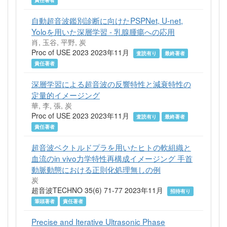
責任著者
自動超音波鑑別診断に向けたPSPNet, U-net,
Yoloを用いた深層学習 - 乳腺腫瘍への応用
肖, 玉谷, 平野, 炭
Proc of USE 2023 2023年11月
査読有り
最終著者
責任著者
深層学習による超音波の反響特性と減衰特性の
定量的イメージング
華, 李, 張, 炭
Proc of USE 2023 2023年11月
査読有り
最終著者
責任著者
超音波ベクトルドプラを用いたヒトの軟組織と
血流のin vivo力学特性再構成イメージング 手首
動脈動態における正則化処理無しの例
炭
超音波TECHNO 35(6) 71-77 2023年11月
招待有り
筆頭著者
責任著者
Precise and Iterative Ultrasonic Phase