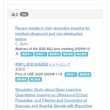
論文
508
Recent results in high-resolution imaging for
medical ultrasound and non-destructive
testing
C. Sumi
Abstract of 6th ASA-ASJ joint meeting 2025年12
月
査読有り
招待有り
筆頭著者
最終著者
責任著者
精密な超音波高調波イメージング
炭親良
Proc of USE 2025 2025年11月
査読有り
筆頭著者
最終著者
責任著者
Simulation Study about Deep Learning
Quantitative Imaging on Ultrasound Echoic
Properties, and Filtering and Converting of
Specular and Speckle Signals with Branching