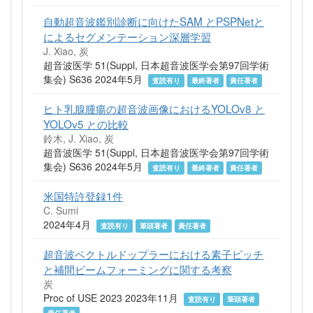
自動超音波鑑別診断に向けたSAM とPSPNetと
によるセグメンテーション深層学習
J. Xiao, 炭
超音波医学 51(Suppl, 日本超音波医学会第97回学術
集会) S636 2024年5月
査読有り
最終著者
責任著者
ヒト乳腺腫瘍の超音波画像におけるYOLOv8 と
YOLOv5 との比較
鈴木, J. Xiao, 炭
超音波医学 51(Suppl, 日本超音波医学会第97回学術
集会) S636 2024年5月
査読有り
最終著者
責任著者
米国特許登録1件
C. Sumi
2024年4月
査読有り
筆頭著者
責任著者
超音波ベクトルドップラーにおける素子ピッチ
と補間ビームフォーミングに関する考察
炭
Proc of USE 2023 2023年11月
査読有り
筆頭著者