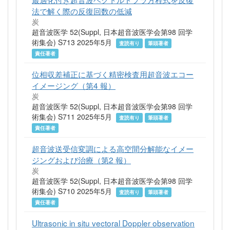
法で解く際の反復回数の低減
炭
超音波医学 52(Suppl, 日本超音波医学会第98 回学
術集会) S713 2025年5月
査読有り
筆頭著者
責任著者
位相収差補正に基づく精密検査用超音波エコー
イメージング（第4 報）
炭
超音波医学 52(Suppl, 日本超音波医学会第98 回学
術集会) S711 2025年5月
査読有り
筆頭著者
責任著者
超音波送受信変調による高空間分解能なイメー
ジングおよび治療（第2 報）
炭
超音波医学 52(Suppl, 日本超音波医学会第98 回学
術集会) S710 2025年5月
査読有り
筆頭著者
責任著者
Ultrasonic in situ vectoral Doppler observation