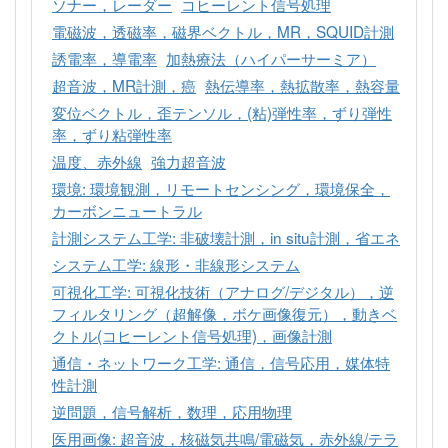
ソナー，レーダー
コヒーレント信号処理
電磁波，透磁率，磁界ベクトル，MR，SQUID計測
誘電率，導電率
加熱療法（ハイパーサーミア）
超音波，MR計測，癌
熱伝導率，熱拡散率，熱容量
変位ベクトル，歪テンソル，(粘)弾性率，ずり弾性
率，ずり粘弾性率
温度、赤外線
強力超音波
環境: 環境観測，リモートセンシング，環境保全，
カーボンニュートラル
計測システム工学: 非破壊計測，in situ計測，省エネ
システム工学: 線形・非線形システム
可視化工学: 可視化技術（アナログ/デジタル），逆
フィルタリング（超解像，ボケ画像復元），動きベ
クトル(コヒーレント信号処理)，画像計測
通信・ネットワーク工学: 通信，信号応用，媒体特
性計測
逆問題，信号解析，数理，応用物理
医用画像: 超音波，核磁気共鳴/電磁気，赤外線/テラ