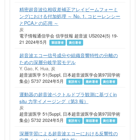
精密超音波位相収差補正アレイビームフォーミ
ングにおける付加処理 ～ No. 1. コヒーレンシー
とPCAとの応用 ～
炭
電子情報通信学会 信学技報 超音波 US2024(5) 19-
21 2024年5月
筆頭著者
責任著者
超音波エコー信号成分や組織音響特性の分離の
ための深層分岐学習モデル
Y. Gao, K. Hua, 炭
超音波医学 51(Suppl, 日本超音波医学会第97回学術
集会) S737 2024年5月
査読有り
最終著者
責任著者
運動器の超音波ベクトルドプラ観測に基づくin
situ 力学イメージング（第3 報）
炭
超音波医学 51(Suppl, 日本超音波医学会第97回学術
集会) S732 2024年5月
査読有り
筆頭著者
責任著者
深層学習による超音波エコーにおける反響性の