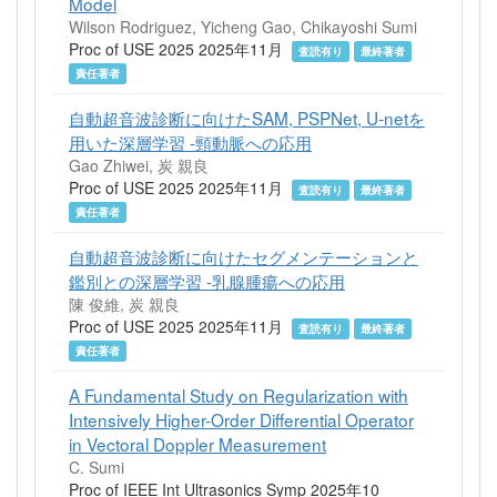
Model
Wilson Rodriguez, Yicheng Gao, Chikayoshi Sumi
Proc of USE 2025 2025年11月
査読有り
最終著者
責任著者
自動超音波診断に向けたSAM, PSPNet, U-netを
用いた深層学習 -頸動脈への応用
Gao Zhiwei, 炭 親良
Proc of USE 2025 2025年11月
査読有り
最終著者
責任著者
自動超音波診断に向けたセグメンテーションと
鑑別との深層学習 -乳腺腫瘍への応用
陳 俊維, 炭 親良
Proc of USE 2025 2025年11月
査読有り
最終著者
責任著者
A Fundamental Study on Regularization with
Intensively Higher-Order Differential Operator
in Vectoral Doppler Measurement
C. Sumi
Proc of IEEE Int Ultrasonics Symp 2025年10