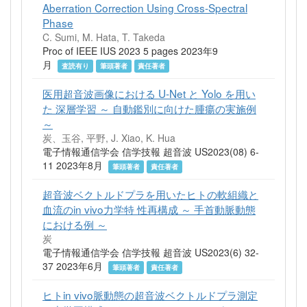
Aberration Correction Using Cross-Spectral
Phase
C. Sumi, M. Hata, T. Takeda
Proc of IEEE IUS 2023 5 pages 2023年9
月
査読有り
筆頭著者
責任著者
医用超音波画像における U-Net と Yolo を用い
た 深層学習 ～ 自動鑑別に向けた腫瘍の実施例
～
炭、玉谷, 平野, J. Xiao, K. Hua
電子情報通信学会 信学技報 超音波 US2023(08) 6-
11 2023年8月
筆頭著者
責任著者
超音波ベクトルドプラを用いたヒトの軟組織と
血流のin vivo力学特 性再構成 ～ 手首動脈動態
における例 ～
炭
電子情報通信学会 信学技報 超音波 US2023(6) 32-
37 2023年6月
筆頭著者
責任著者
ヒトin vivo脈動態の超音波ベクトルドプラ測定