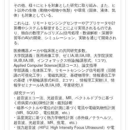
その他、様々にヒトを対象とした研究に取り組み、また、ヒ
ト以外の生物（動物や植物や魚類）や環境（固体、液体、気
体）も対象としている。
これらは、リモートセンシングセンサーやアプリケータや計
算機やシステムを駆使することにより実現されるものであ
り、独自の数理アルゴリズム(信号処理・数値解析・深層学
習等のAI)の開発、シミュレーション、実験を通じて開発され
る。
医療機器メーカや臨床医との共同研究多数。
大学院講義：医用画像工学、ゼミIA,IB,IIA,IIB、大学院演習
IA,IB,IIA,IIB、インフォマックス特論(輪講形式、1コマ)、
Applied Computer Science(英語コース)、論文指導
学部講義：生体医工学、リモートセンシング信号処理（旧開
講の可視化工学）、電磁気測定、基礎物理学、情報通信工学
の基礎（半期輪講形式科目、2コマ）、情報理工実験I,II、情
報学ゼミナールIA,IB,IIA,IIB、卒業研究I,II
(研究テーマ)
･ 超音波エコー法、光超音波、MR、ベクトルドプラに基づ
く癌病変の(粘)弾性計測・鑑別診断
･ 磁界ベクトルや電位の計測に基づく電流や電磁気物性計測
（MR、SQUID 、電位観測、etc.）
･ 温度測定に基づく熱力学物性計測（赤外線／テラヘルツ、
超音波、光超音波、MR、焦電、 etc.）
･ 強力超音波（HIFU: High Intensity Focus Ultrasound）や電