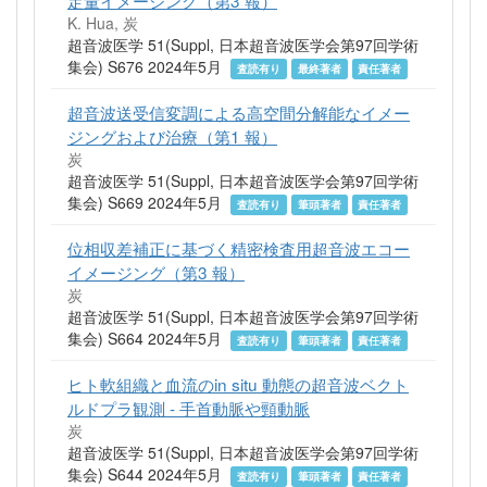
定量イメージング（第3 報）
K. Hua, 炭
超音波医学 51(Suppl, 日本超音波医学会第97回学術
集会) S676 2024年5月
査読有り
最終著者
責任著者
超音波送受信変調による高空間分解能なイメー
ジングおよび治療（第1 報）
炭
超音波医学 51(Suppl, 日本超音波医学会第97回学術
集会) S669 2024年5月
査読有り
筆頭著者
責任著者
位相収差補正に基づく精密検査用超音波エコー
イメージング（第3 報）
炭
超音波医学 51(Suppl, 日本超音波医学会第97回学術
集会) S664 2024年5月
査読有り
筆頭著者
責任著者
ヒト軟組織と血流のin situ 動態の超音波ベクト
ルドプラ観測 - 手首動脈や頸動脈
炭
超音波医学 51(Suppl, 日本超音波医学会第97回学術
集会) S644 2024年5月
査読有り
筆頭著者
責任著者