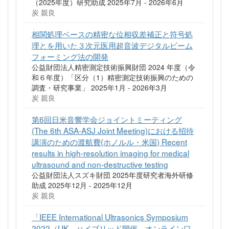
（2025年度）研究助成 2025年7月 - 2026年6月
炭 親良
相関処理ベースの精密な位相収差補正と符号処
理とを用いた３次元医用超音波デジタルビーム
フォーミング法の開発
公益財団法人精密測定技術振興財団 2024 年度（令
和６年度）「区分（1）精密測定技術振興のための
調査・研究事業」 2025年1月 - 2026年3月
炭 親良
第6回日米音響学会ジョイントミーティング
(The 6th ASA-ASJ Joint Meeting)における招待
講演のための渡航費(ホノルル・米国) Recent
results in high-resolution imaging for medical
ultrasound and non-destructive testing
公益財団法人スズキ財団 2025年度研究者海外研修
助成 2025年12月 - 2025年12月
炭 親良
「IEEE International Ultrasonics Symposium
2022（UK、ハイブリッド開催、オンライン口