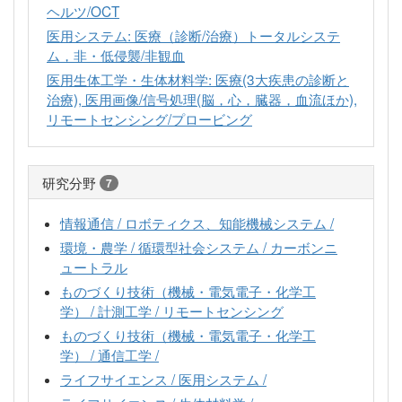
ヘルツ/OCT
医用システム: 医療（診断/治療）トータルシステ
ム，非・低侵襲/非観血
医用生体工学・生体材料学: 医療(3大疾患の診断と
治療), 医用画像/信号処理(脳，心，臓器，血流ほか),
リモートセンシング/プロービング
研究分野
7
情報通信 / ロボティクス、知能機械システム /
環境・農学 / 循環型社会システム / カーボンニ
ュートラル
ものづくり技術（機械・電気電子・化学工
学） / 計測工学 / リモートセンシング
ものづくり技術（機械・電気電子・化学工
学） / 通信工学 /
ライフサイエンス / 医用システム /