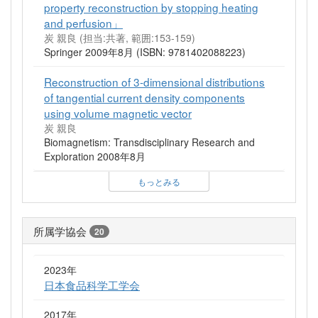
property reconstruction by stopping heating
and perfusion」
炭 親良 (担当:共著, 範囲:153-159)
Springer 2009年8月 (ISBN: 9781402088223)
Reconstruction of 3-dimensional distributions
of tangential current density components
using volume magnetic vector
炭 親良
Biomagnetism: Transdisciplinary Research and
Exploration 2008年8月
もっとみる
所属学協会
20
2023年
日本食品科学工学会
2017年