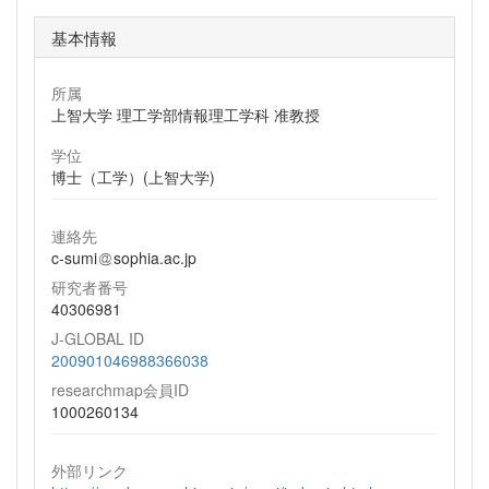
基本情報
所属
上智大学 理工学部情報理工学科 准教授
学位
博士（工学）(上智大学)
連絡先
c-sumi
sophia.ac.jp
研究者番号
40306981
J-GLOBAL ID
200901046988366038
researchmap会員ID
1000260134
外部リンク