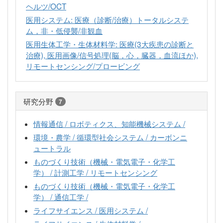
ヘルツ/OCT
医用システム: 医療（診断/治療）トータルシステ
ム，非・低侵襲/非観血
医用生体工学・生体材料学: 医療(3大疾患の診断と
治療), 医用画像/信号処理(脳，心，臓器，血流ほか),
リモートセンシング/プロービング
研究分野
7
情報通信 / ロボティクス、知能機械システム /
環境・農学 / 循環型社会システム / カーボンニ
ュートラル
ものづくり技術（機械・電気電子・化学工
学） / 計測工学 / リモートセンシング
ものづくり技術（機械・電気電子・化学工
学） / 通信工学 /
ライフサイエンス / 医用システム /