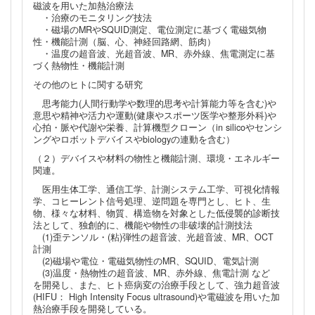
磁波を用いた加熱治療法
・治療のモニタリング技法
・磁場のMRやSQUID測定、電位測定に基づく電磁気物
性・機能計測（脳、心、神経回路網、筋肉）
・温度の超音波、光超音波、MR、赤外線、焦電測定に基
づく熱物性・機能計測
その他のヒトに関する研究
思考能力(人間行動学や数理的思考や計算能力等を含む)や
意思や精神や活力や運動(健康やスポーツ医学や整形外科)や
心拍・脈や代謝や栄養、計算機型クローン（in silicoやセンシ
ングやロボットデバイスやbiologyの連動を含む）
（２）デバイスや材料の物性と機能計測、環境・エネルギー
関連。
医用生体工学、通信工学、計測システム工学、可視化情報
学、コヒーレント信号処理、逆問題を専門とし、ヒト、生
物、様々な材料、物質、構造物を対象とした低侵襲的診断技
法として、独創的に、機能や物性の非破壊的計測技法
(1)歪テンソル・(粘)弾性の超音波、光超音波、MR、OCT
計測
(2)磁場や電位・電磁気物性のMR、SQUID、電気計測
(3)温度・熱物性の超音波、MR、赤外線、焦電計測 など
を開発し、また、ヒト癌病変の治療手段として、強力超音波
(HIFU： High Intensity Focus ultrasound)や電磁波を用いた加
熱治療手段を開発している。