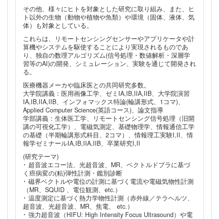
その他、様々にヒトを対象とした研究に取り組み、また、ヒ
ト以外の生物（動物や植物や魚類）や環境（固体、液体、気
体）も対象としている。
これらは、リモートセンシングセンサーやアプリケータや計
算機やシステムを駆使することにより実現されるものであ
り、独自の数理アルゴリズム(信号処理・数値解析・深層学
習等のAI)の開発、シミュレーション、実験を通じて開発され
る。
医療機器メーカや臨床医との共同研究多数。
大学院講義：医用画像工学、ゼミIA,IB,IIA,IIB、大学院演習
IA,IB,IIA,IIB、インフォマックス特論(輪講形式、1コマ)、
Applied Computer Science(英語コース)、論文指導
学部講義：生体医工学、リモートセンシング信号処理（旧開
講の可視化工学）、電磁気測定、基礎物理学、情報通信工学
の基礎（半期輪講形式科目、2コマ）、情報理工実験I,II、情
報学ゼミナールIA,IB,IIA,IIB、卒業研究I,II
(研究テーマ)
･ 超音波エコー法、光超音波、MR、ベクトルドプラに基づ
く癌病変の(粘)弾性計測・鑑別診断
･ 磁界ベクトルや電位の計測に基づく電流や電磁気物性計測
（MR、SQUID 、電位観測、etc.）
･ 温度測定に基づく熱力学物性計測（赤外線／テラヘルツ、
超音波、光超音波、MR、焦電、 etc.）
･ 強力超音波（HIFU: High Intensity Focus Ultrasound）や電