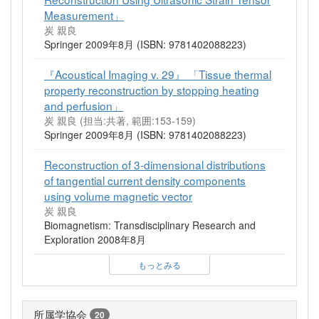
Measurement」
炭 親良
Springer 2009年8月 (ISBN: 9781402088223)
『Acoustical Imaging v. 29』 「Tissue thermal
property reconstruction by stopping heating
and perfusion」
炭 親良 (担当:共著, 範囲:153-159)
Springer 2009年8月 (ISBN: 9781402088223)
Reconstruction of 3-dimensional distributions
of tangential current density components
using volume magnetic vector
炭 親良
Biomagnetism: Transdisciplinary Research and
Exploration 2008年8月
もっとみる
所属学協会
20