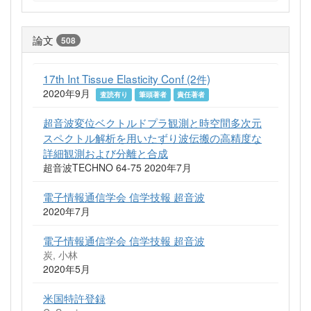
論文
508
17th Int Tissue Elasticity Conf (2件)
2020年9月
査読有り
筆頭著者
責任著者
超音波変位ベクトルドプラ観測と時空間多次元
スペクトル解析を用いたずり波伝搬の高精度な
詳細観測および分離と合成
超音波TECHNO 64-75 2020年7月
電子情報通信学会 信学技報 超音波
2020年7月
電子情報通信学会 信学技報 超音波
炭, 小林
2020年5月
米国特許登録