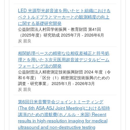
LED 光源型光超音波を用いたヒト組織における
ベクトルドプラとマーカーとの観測精度の向上
に関する基礎研究開発
公益財団法人村田学術振興・教育財団 第41回
（2025年度）研究助成 2025年7月 - 2026年6月
炭 親良
相関処理ベースの精密な位相収差補正と符号処
理とを用いた３次元医用超音波デジタルビーム
フォーミング法の開発
公益財団法人精密測定技術振興財団 2024 年度（令
和６年度）「区分（1）精密測定技術振興のための
調査・研究事業」 2025年1月 - 2026年3月
炭 親良
第6回日米音響学会ジョイントミーティング
(The 6th ASA-ASJ Joint Meeting)における招待
講演のための渡航費(ホノルル・米国) Recent
results in high-resolution imaging for medical
ultrasound and non-destructive testing