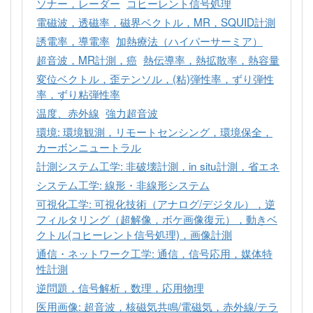
ソナー，レーダー
コヒーレント信号処理
電磁波，透磁率，磁界ベクトル，MR，SQUID計測
誘電率，導電率
加熱療法（ハイパーサーミア）
超音波，MR計測，癌
熱伝導率，熱拡散率，熱容量
変位ベクトル，歪テンソル，(粘)弾性率，ずり弾性
率，ずり粘弾性率
温度、赤外線
強力超音波
環境: 環境観測，リモートセンシング，環境保全，
カーボンニュートラル
計測システム工学: 非破壊計測，in situ計測，省エネ
システム工学: 線形・非線形システム
可視化工学: 可視化技術（アナログ/デジタル），逆
フィルタリング（超解像，ボケ画像復元），動きベ
クトル(コヒーレント信号処理)，画像計測
通信・ネットワーク工学: 通信，信号応用，媒体特
性計測
逆問題，信号解析，数理，応用物理
医用画像: 超音波，核磁気共鳴/電磁気，赤外線/テラ