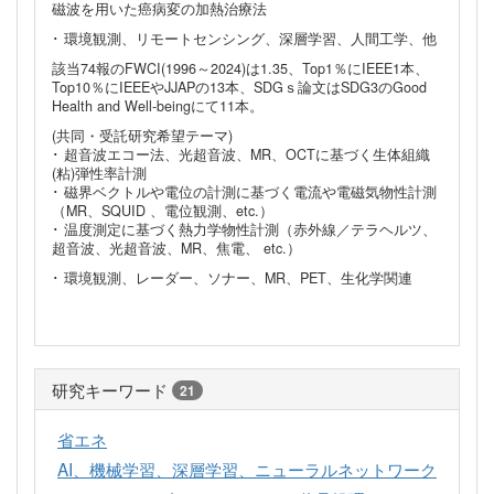
磁波を用いた癌病変の加熱治療法
･ 環境観測、リモートセンシング、深層学習、人間工学、他
該当74報のFWCI(1996～2024)は1.35、Top1％にIEEE1本、
Top10％にIEEEやJJAPの13本、SDGｓ論文はSDG3のGood
Health and Well-beingにて11本。
(共同・受託研究希望テーマ)
･ 超音波エコー法、光超音波、MR、OCTに基づく生体組織
(粘)弾性率計測
･ 磁界ベクトルや電位の計測に基づく電流や電磁気物性計測
（MR、SQUID 、電位観測、etc.）
･ 温度測定に基づく熱力学物性計測（赤外線／テラヘルツ、
超音波、光超音波、MR、焦電、 etc.）
･ 環境観測、レーダー、ソナー、MR、PET、生化学関連
研究キーワード
21
省エネ
AI、機械学習、深層学習、ニューラルネットワーク