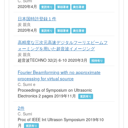
C. Sumi
2020年4月
査読有り
筆頭著者
責任著者
日本国特許登録１件
炭 親良
2020年4月
査読有り
筆頭著者
責任著者
高精度な三次元高速デジタルフーリエビームフ
ォーミングを用いた超音波イメージング
炭 親良
超音波TECHNO 32(2) 6-10 2020年3月
招待有り
Fourier Beamforming with no approximate
processing for virtual source
C. Sumi e
Proceedings of Symposium on Ultrasonic
Electronics 2 pages 2019年11月
査読有り
2件
C. Sumi
Proc of IEEE Int Ultrason Symposium 2019年10
月
査読有り