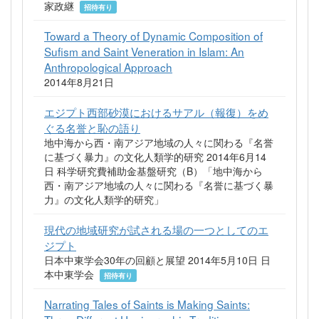
家政継
招待有り
Toward a Theory of Dynamic Composition of
Sufism and Saint Veneration in Islam: An
Anthropological Approach
2014年8月21日
エジプト西部砂漠におけるサアル（報復）をめ
ぐる名誉と恥の語り
地中海から西・南アジア地域の人々に関わる『名誉
に基づく暴力』の文化人類学的研究 2014年6月14
日 科学研究費補助金基盤研究（B）「地中海から
西・南アジア地域の人々に関わる『名誉に基づく暴
力』の文化人類学的研究」
現代の地域研究が試される場の一つとしてのエ
ジプト
日本中東学会30年の回顧と展望 2014年5月10日 日
本中東学会
招待有り
Narrating Tales of Saints is Making Saints: