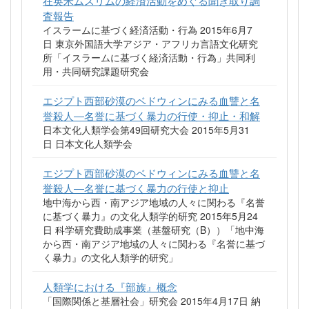
査報告
イスラームに基づく経済活動・行為 2015年6月7
日 東京外国語大学アジア・アフリカ言語文化研究
所「イスラームに基づく経済活動・行為」共同利
用・共同研究課題研究会
エジプト西部砂漠のベドウィンにみる血讐と名
誉殺人―名誉に基づく暴力の行使・抑止・和解
日本文化人類学会第49回研究大会 2015年5月31
日 日本文化人類学会
エジプト西部砂漠のベドウィンにみる血讐と名
誉殺人―名誉に基づく暴力の行使と抑止
地中海から西・南アジア地域の人々に関わる『名誉
に基づく暴力』の文化人類学的研究 2015年5月24
日 科学研究費助成事業（基盤研究（B））「地中海
から西・南アジア地域の人々に関わる『名誉に基づ
く暴力』の文化人類学的研究」
人類学における『部族』概念
「国際関係と基層社会」研究会 2015年4月17日 納