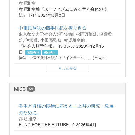
赤堀雅幸
赤堀雅幸編『スーフィズムにみる音と身体の技
法』 1-14 2024年3月8日
中東民族誌の四半世紀を振り返る
東京都立大学社会人類学会編, 松園万亀雄, 渡邊欣
雄, 伊藤眞, 小田亮監修, 赤堀雅幸他
『社会人類学年報』 49 35-57 2023年12月15
日
査読有り
招待有り
特集「中東民族誌の現在：『イスラーム』、その先へ」
もっとみる
MISC
59
学生と皆様の期待に応える「上智の研究」発展
のために
赤堀 雅幸
FUND FOR THE FUTURE 19 2026年4月