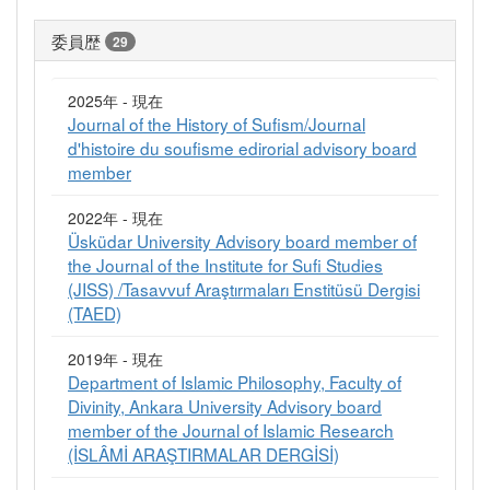
委員歴
29
2025年 - 現在
Journal of the History of Sufism/Journal
d'histoire du soufisme edirorial advisory board
member
2022年 - 現在
Üsküdar University Advisory board member of
the Journal of the Institute for Sufi Studies
(JISS) /Tasavvuf Araştırmaları Enstitüsü Dergisi
(TAED)
2019年 - 現在
Department of Islamic Philosophy, Faculty of
Divinity, Ankara University Advisory board
member of the Journal of Islamic Research
(İSLÂMİ ARAŞTIRMALAR DERGİSİ)