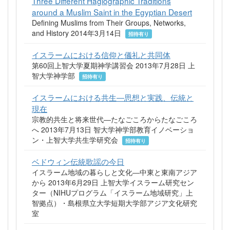
Three Different Hagiographic Traditions
around a Muslim Saint in the Egyptian Desert
Defining Muslims from Their Groups, Networks,
and History 2014年3月14日
招待有り
イスラームにおける信仰と儀礼と共同体
第60回上智大学夏期神学講習会 2013年7月28日 上
智大学神学部
招待有り
イスラームにおける共生―思想と実践、伝統と
現在
宗教的共生と将来世代―たなごころからたなごころ
へ 2013年7月13日 智大学神学部教育イノベーショ
ン・上智大学共生学研究会
招待有り
ベドウィン伝統歌謡の今日
イスラーム地域の暮らしと文化―中東と東南アジア
から 2013年6月29日 上智大学イスラーム研究セン
ター（NIHUプログラム「イスラーム地域研究」上
智拠点）・島根県立大学短期大学部アジア文化研究
室