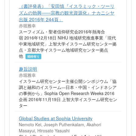
（書評発表）「安田慎『イスラミック・ツーリ
ズムの勃興――宗教の観光資源化』ナカニシヤ
出版 2016年 244頁」
赤堀雅幸
スーフィズム・聖者信仰研究会2016年熱海合
宿 2016年12月18日 NIHU 地域研究推進事業「現代
中東地域研究」上智大学イスラーム研究センター拠
点・京都大学イスラーム地域研究センター拠点
他
招待有り
趣旨説明
赤堀雅幸
イスラーム研究センター主催公開シンポジウム「協
調と融和のイスラーム―日本・中国・インドネシア
の事例から」Sophia Open Research Weeks 2016
企画 2016年11月19日 上智大学イスラーム研究セン
ター
Global Studies at Sophia University
Nemoto Kei, Joseph Puthenkalam, Akahori
Masayui, Hirosato Yasushi