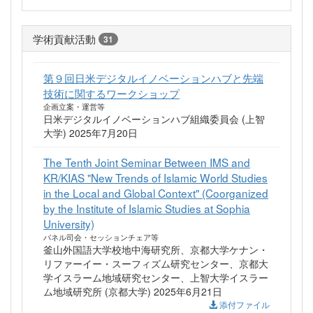
学術貢献活動
31
第９回⽇⽶デジタルイノベーションハブと先端
技術に関するワークショップ
企画立案・運営等
⽇⽶デジタルイノベーションハブ組織委員会 (上智
大学) 2025年7月20日
The Tenth Joint Seminar Between IMS and
KR/KIAS "New Trends of Islamic World Studies
in the Local and Global Context" (Coorganized
by the Institute of Islamic Studies at Sophia
University)
パネル司会・セッションチェア等
釜山外国語大学校地中海研究所、京都大学ケナン・
リファーイー・スーフィズム研究センター、京都大
学イスラーム地域研究センター、上智大学イスラー
ム地域研究所 (京都大学) 2025年6月21日
添付ファイル