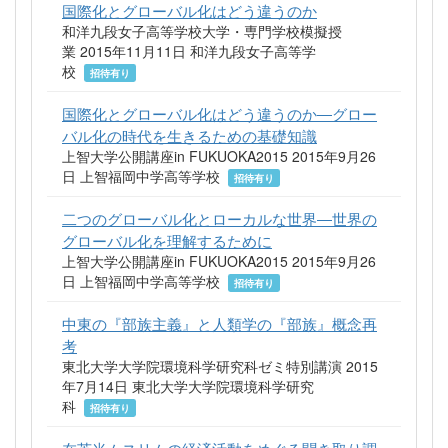
国際化とグローバル化はどう違うのか
和洋九段女子高等学校大学・専門学校模擬授
業 2015年11月11日 和洋九段女子高等学
校
招待有り
国際化とグローバル化はどう違うのか―グロー
バル化の時代を生きるための基礎知識
上智大学公開講座in FUKUOKA2015 2015年9月26
日 上智福岡中学高等学校
招待有り
二つのグローバル化とローカルな世界―世界の
グローバル化を理解するために
上智大学公開講座in FUKUOKA2015 2015年9月26
日 上智福岡中学高等学校
招待有り
中東の『部族主義』と人類学の『部族』概念再
考
東北大学大学院環境科学研究科ゼミ特別講演 2015
年7月14日 東北大学大学院環境科学研究
科
招待有り
在英米ムスリムの経済活動をめぐる聞き取り調