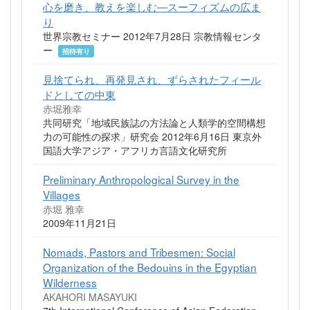
心を磨き、教えを楽しむ―スーフィズムの広ま
り
世界宗教セミナー 2012年7月28日 宗教情報センタ
ー
招待有り
見捨てられ、再発見され、ずらされたフィール
ドとしての中東
赤堀雅幸
共同研究「地域民族誌の方法論と人類学的空間構想
力の可能性の探求」研究会 2012年6月16日 東京外
国語大学アジア・アフリカ言語文化研究所
Preliminary Anthropological Survey in the
Villages
赤堀 雅幸
2009年11月21日
Nomads, Pastors and Tribesmen: Social
Organization of the Bedouins in the Egyptian
Wilderness
AKAHORI MASAYUKI