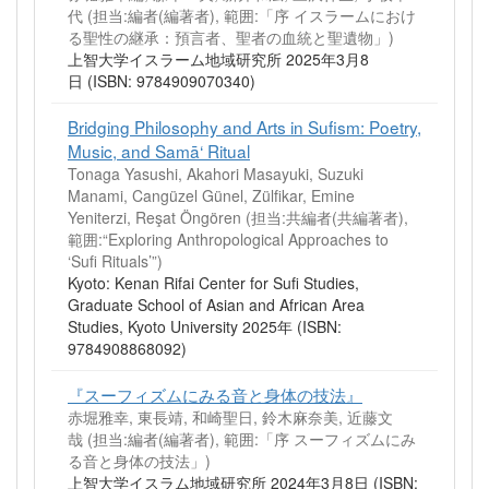
代 (担当:編者(編著者), 範囲:「序 イスラームにおけ
る聖性の継承：預言者、聖者の血統と聖遺物」)
上智大学イスラーム地域研究所 2025年3月8
日 (ISBN: 9784909070340)
Bridging Philosophy and Arts in Sufism: Poetry,
Music, and Samā‘ Ritual
Tonaga Yasushi, Akahori Masayuki, Suzuki
Manami, Cangüzel Günel, Zülfikar, Emine
Yeniterzi, Reşat Öngören (担当:共編者(共編著者),
範囲:“Exploring Anthropological Approaches to
‘Sufi Rituals’”)
Kyoto: Kenan Rifai Center for Sufi Studies,
Graduate School of Asian and African Area
Studies, Kyoto University 2025年 (ISBN:
9784908868092)
『スーフィズムにみる音と身体の技法』
赤堀雅幸, 東長靖, 和崎聖日, 鈴木麻奈美, 近藤文
哉 (担当:編者(編著者), 範囲:「序 スーフィズムにみ
る音と身体の技法」)
上智大学イスラム地域研究所 2024年3月8日 (ISBN: