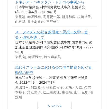
ドネシア・パキスタン・トルコの事例から
日本学術振興会 科学研究費助成事業 基盤研究
(A) 2022年4月 - 2027年3月
東長靖, 赤堀雅幸, 高尾賢一郎, 新井和広, 塩崎裕子,
山根聡, 井上あえか, 三沢伸生
スーフィズムの総合的研究：思想・文学・音
楽・儀礼を通して
日本学術振興会 科学研究費助成事業 国際共同研究
加速基金(国際共同研究強化(B)) 2021年10月 - 2027
年3月
東長 靖, 赤堀雅幸, 鈴木麻菜美
現代イスラームにおける公共性再構築をめぐる
動態の研究
日本私立学校振興・共済事業団 学術研究振興資
金 2022年4月 - 2024年3月
赤堀雅幸, 阿部るり, 稲葉奈々子, 岩﨑えり奈, 久志
本裕子, 澤江史子, 辻上奈美江, 東長靖, 山口昭彦, 湯
浅剛
もっとみる