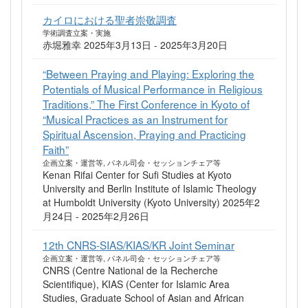
カイロにおける聖者崇敬調査
学術調査立案・実施
赤堀雅幸 2025年3月13日 - 2025年3月20日
“Between Praying and Playing: Exploring the
Potentials of Musical Performance in Religious
Traditions,” The First Conference in Kyoto of
“Musical Practices as an Instrument for
Spiritual Ascension, Praying and Practicing
Faith”
企画立案・運営等, パネル司会・セッションチェア等
Kenan Rifai Center for Sufi Studies at Kyoto
University and Berlin Institute of Islamic Theology
at Humboldt University (Kyoto University) 2025年2
月24日 - 2025年2月26日
12th CNRS-SIAS/KIAS/KR Joint Seminar
企画立案・運営等, パネル司会・セッションチェア等
CNRS (Centre National de la Recherche
Scientifique), KIAS (Center for Islamic Area
Studies, Graduate School of Asian and African