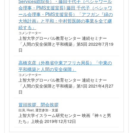
Services総院長）・藤田千代子（ペシャワール
会理事・PMS支援室長) 藤田 千代子（ペシャワ
ール会理事・PMS支援室長）「アフガン『緑の
大地計画』と平和：中村哲医師の事業を全て継
続する」
コメンテーター
上智大学グローバル教育センター 連続セミナー
「人間の安全保障と平和構築」第5回 2022年7月19
日
高橋克彦（外務省中東アフリカ局長）「中東の
平和構築と人間の安全保障」
コメンテーター
上智大学グローバル教育センター 連続セミナー
「人間の安全保障と平和構築」第1回 2021年4月27
日
冒頭挨拶、閉会挨拶
出演, Host, 運営参加・支援
上智大学イスラーム研究センター 映画『神々と男
たち』上映会 2019年12月12日