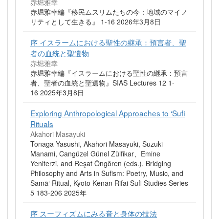
赤堀雅幸
赤堀雅幸編『移民ムスリムたちの今：地域のマイノ
リティとして生きる』 1-16 2026年3月8日
序 イスラームにおける聖性の継承：預言者、聖
者の血統と聖遺物
赤堀雅幸
赤堀雅幸編『イスラームにおける聖性の継承：預言
者、聖者の血統と聖遺物』SIAS Lectures 12 1-
16 2025年3月8日
Exploring Anthropological Approaches to ‘Sufi
Rituals
Akahori Masayuki
Tonaga Yasushi, Akahori Masayuki, Suzuki
Manami, Cangüzel Günel Zülfikar、Emine
Yeniterzi, and Reşat Öngören (eds.), Bridging
Philosophy and Arts in Sufism: Poetry, Music, and
Samā‘ Ritual, Kyoto Kenan Rifai Sufi Studies Series
5 183-206 2025年
序 スーフィズムにみる音と身体の技法