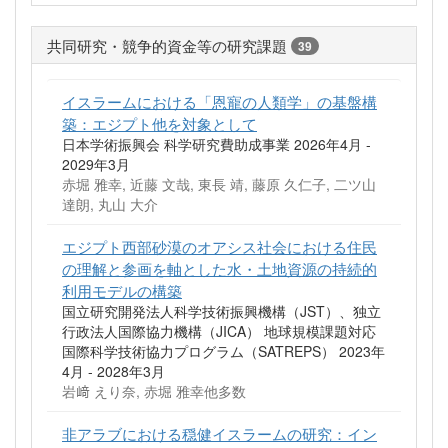
共同研究・競争的資金等の研究課題
39
イスラームにおける「恩寵の人類学」の基盤構
築：エジプト他を対象として
日本学術振興会 科学研究費助成事業 2026年4月 -
2029年3月
赤堀 雅幸, 近藤 文哉, 東長 靖, 藤原 久仁子, 二ツ山
達朗, 丸山 大介
エジプト西部砂漠のオアシス社会における住民
の理解と参画を軸とした水・土地資源の持続的
利用モデルの構築
国立研究開発法人科学技術振興機構（JST）、独立
行政法人国際協力機構（JICA） 地球規模課題対応
国際科学技術協力プログラム（SATREPS） 2023年
4月 - 2028年3月
岩﨑 えり奈, 赤堀 雅幸他多数
非アラブにおける穏健イスラームの研究：イン