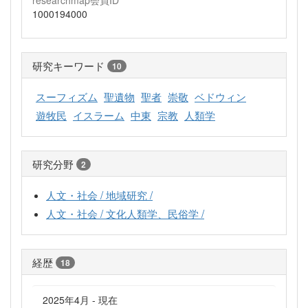
1000194000
研究キーワード
10
スーフィズム
聖遺物
聖者
崇敬
ベドウィン
遊牧民
イスラーム
中東
宗教
人類学
研究分野
2
人文・社会 / 地域研究 /
人文・社会 / 文化人類学、民俗学 /
経歴
18
2025年4月 - 現在