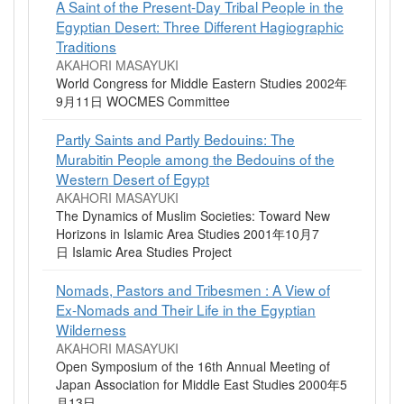
A Saint of the Present-Day Tribal People in the
Egyptian Desert: Three Different Hagiographic
Traditions
AKAHORI MASAYUKI
World Congress for Middle Eastern Studies 2002年
9月11日 WOCMES Committee
Partly Saints and Partly Bedouins: The
Murabitin People among the Bedouins of the
Western Desert of Egypt
AKAHORI MASAYUKI
The Dynamics of Muslim Societies: Toward New
Horizons in Islamic Area Studies 2001年10月7
日 Islamic Area Studies Project
Nomads, Pastors and Tribesmen : A View of
Ex-Nomads and Their Life in the Egyptian
Wilderness
AKAHORI MASAYUKI
Open Symposium of the 16th Annual Meeting of
Japan Association for Middle East Studies 2000年5
月13日