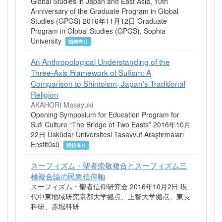
Global Studies in Japan and East Asia, 10th
Anniversary of the Graduate Program in Global
Studies (GPGS) 2016年11月12日 Graduate
Program in Global Studies (GPGS), Sophia
University
招待有り
An Anthropological Understanding of the
Three-Axis Framework of Sufism: A
Comparison to Shintoism, Japan’s Traditional
Religion
AKAHORI Masayuki
Opening Symposium for Education Program for
Sufi Culture “The Bridge of Two Easts” 2016年10月
22日 Üsküdar Üniversitesi Tasavvuf Araştırmaları
Enstitüsü
招待有り
スーフィズム・聖者崇敬複合とスーフィズム三
極複合論の民衆信仰軸
スーフィズム・聖者信仰研究会 2016年10月2日 現
代中東地域研究京都大学拠点、上智大学拠点、東長
科研、赤堀科研