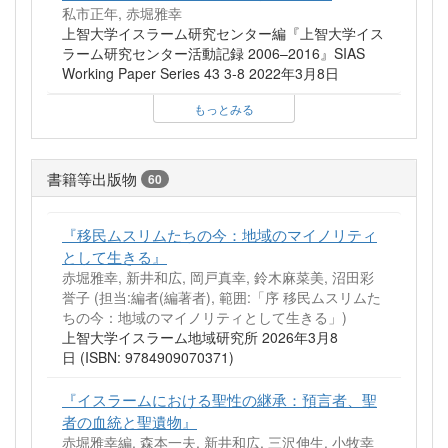
私市正年, 赤堀雅幸
上智大学イスラーム研究センター編『上智大学イス
ラーム研究センター活動記録 2006–2016』SIAS
Working Paper Series 43 3-8 2022年3月8日
もっとみる
書籍等出版物
60
『移民ムスリムたちの今：地域のマイノリティ
として生きる』
赤堀雅幸, 新井和広, 岡戸真幸, 鈴木麻菜美, 沼田彩
誉子 (担当:編者(編著者), 範囲:「序 移民ムスリムた
ちの今：地域のマイノリティとして生きる」)
上智大学イスラーム地域研究所 2026年3月8
日 (ISBN: 9784909070371)
『イスラームにおける聖性の継承：預言者、聖
者の血統と聖遺物』
赤堀雅幸編, 森本一夫, 新井和広, 三沢伸生, 小牧幸