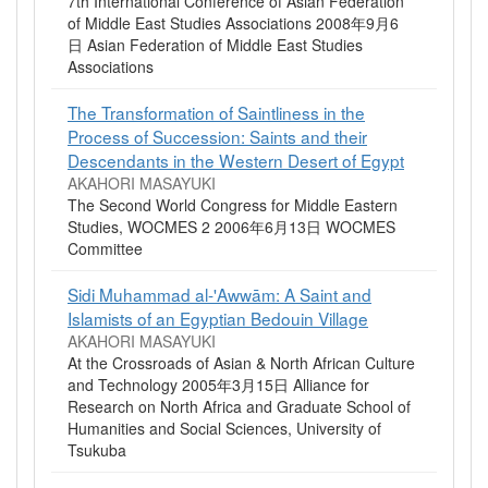
7th International Conference of Asian Federation
of Middle East Studies Associations 2008年9月6
日 Asian Federation of Middle East Studies
Associations
The Transformation of Saintliness in the
Process of Succession: Saints and their
Descendants in the Western Desert of Egypt
AKAHORI MASAYUKI
The Second World Congress for Middle Eastern
Studies, WOCMES 2 2006年6月13日 WOCMES
Committee
Sidi Muhammad al-'Awwām: A Saint and
Islamists of an Egyptian Bedouin Village
AKAHORI MASAYUKI
At the Crossroads of Asian & North African Culture
and Technology 2005年3月15日 Alliance for
Research on North Africa and Graduate School of
Humanities and Social Sciences, University of
Tsukuba