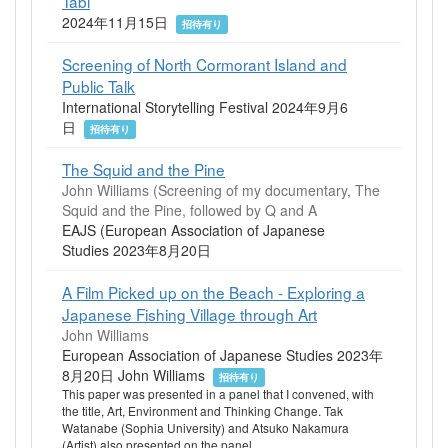
Tabi
2024年11月15日
招待有り
Screening of North Cormorant Island and
Public Talk
International Storytelling Festival 2024年9月6
日
招待有り
The Squid and the Pine
John Williams (Screening of my documentary, The
Squid and the Pine, followed by Q and A
EAJS (European Association of Japanese
Studies 2023年8月20日
A Film Picked up on the Beach - Exploring a
Japanese Fishing Village through Art
John Williams
European Association of Japanese Studies 2023年
8月20日 John Williams
招待有り
This paper was presented in a panel that I convened, with
the title, Art, Environment and Thinking Change. Tak
Watanabe (Sophia University) and Atsuko Nakamura
(Artist) also presented on the panel