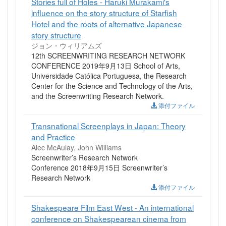
Stories full of Holes - Haruki Murakami's
influence on the story structure of Starfish
Hotel and the roots of alternative Japanese
story structure
ジョン・ウィリアムズ
12th SCREENWRITING RESEARCH NETWORK
CONFERENCE 2019年9月13日 School of Arts,
Universidade Católica Portuguesa, the Research
Center for the Science and Technology of the Arts,
and the Screenwriting Research Network.
添付ファイル
Transnational Screenplays in Japan: Theory
and Practice
Alec McAulay, John Williams
Screenwriter’s Research Network
Conference 2018年9月15日 Screenwriter’s
Research Network
添付ファイル
Shakespeare Film East West - An international
conference on Shakespearean cinema from