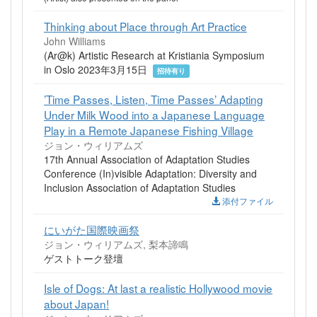
Thinking about Place through Art Practice
John Williams
(Ar@k) Artistic Research at Kristiania Symposium
in Oslo 2023年3月15日
招待有り
’Time Passes, Listen, Time Passes’ Adapting
Under Milk Wood into a Japanese Language
Play in a Remote Japanese Fishing Village
ジョン・ウィリアムズ
17th Annual Association of Adaptation Studies
Conference (In)visible Adaptation: Diversity and
Inclusion Association of Adaptation Studies
添付ファイル
にいがた国際映画祭
ジョン・ウィリアムズ, 梨本諦鳴
ゲストトーク登壇
Isle of Dogs: At last a realistic Hollywood movie
about Japan!