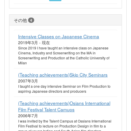
その他
4
Intensive Classes on Japanese Cinema
2019年3月 - 現在
Since 2019 I have taught an intensive class on Japanese
Cinema, Industry and Screenwriting on the MA in
Screenwriting and Production at the Catholic University of
Milan
(Teaching achievements)Skip City Seminars
2007年3月
I taught a one day intensive Seminar on Film Production to
aspiring Japanese directors and producers
(Teaching achievements)Osians International
Film Festival Talent Camups
2006年7月
I was invited by the Talent Campus at Ossians International
Film Festival to lecture on Production Design in film to a
group of young Indian and South Asian film directors.