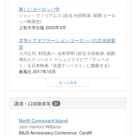
新しいヨーロッパ学
ジョン・ウィリアムズ (担当:分担執筆, 範囲:ヨーロ
ッパ映画史)
上智大学出版 2020年3月
文学とアダプテーション ヨーロッパの文化的変
容
小川公代, 村田真一, 吉村和明 (担当:分担執筆, 範囲:
壊れたテンペスト ーシェイクスピア『テンペス
ト』を日本映画『佐渡テンペスト』に翻案する)
春風社 2017年10月
もっとみる
講演・口頭発表等
21
North Cormorant Island
John Harford Williams
BAJS Anniversary Conference, Cardiff