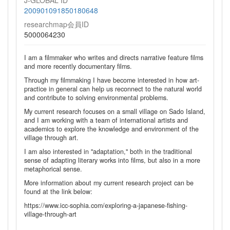
J-GLOBAL ID
200901091850180648
researchmap会員ID
5000064230
I am a filmmaker who writes and directs narrative feature films
and more recently documentary films.
Through my filmmaking I have become interested in how art-
practice in general can help us reconnect to the natural world
and contribute to solving environmental problems.
My current research focuses on a small village on Sado Island,
and I am working with a team of international artists and
academics to explore the knowledge and environment of the
village through art.
I am also interested in "adaptation," both in the traditional
sense of adapting literary works into films, but also in a more
metaphorical sense.
More information about my current research project can be
found at the link below:
https://www.icc-sophia.com/exploring-a-japanese-fishing-
village-through-art