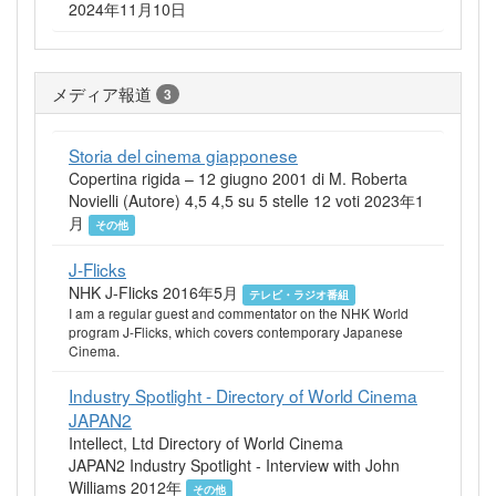
2024年11月10日
メディア報道
3
Storia del cinema giapponese
Copertina rigida – 12 giugno 2001 di M. Roberta
Novielli (Autore) 4,5 4,5 su 5 stelle 12 voti 2023年1
月
その他
J-Flicks
NHK J-Flicks 2016年5月
テレビ・ラジオ番組
I am a regular guest and commentator on the NHK World
program J-Flicks, which covers contemporary Japanese
Cinema.
Industry Spotlight - Directory of World Cinema
JAPAN2
Intellect, Ltd Directory of World Cinema
JAPAN2 Industry Spotlight - Interview with John
Williams 2012年
その他