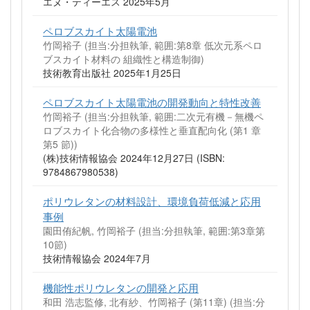
エヌ・ティーエス 2025年5月
ペロブスカイト太陽電池
竹岡裕子 (担当:分担執筆, 範囲:第8章 低次元系ペロ
ブスカイト材料の 組織性と構造制御)
技術教育出版社 2025年1月25日
ペロブスカイト太陽電池の開発動向と特性改善
竹岡裕子 (担当:分担執筆, 範囲:二次元有機－無機ペ
ロブスカイト化合物の多様性と垂直配向化 (第1 章
第5 節))
(株)技術情報協会 2024年12月27日 (ISBN:
9784867980538)
ポリウレタンの材料設計、環境負荷低減と応用
事例
園田侑紀帆, 竹岡裕子 (担当:分担執筆, 範囲:第3章第
10節)
技術情報協会 2024年7月
機能性ポリウレタンの開発と応用
和田 浩志監修, 北有紗、竹岡裕子 (第11章) (担当:分