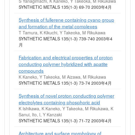
S Yanagimachi, K Kaneko, Y Takeoka, M Rikukawa
SYNTHETIC METALS 135(1-3) 69-70 2003年4月
Synthesis of fullerene containing cyano group
and formation of the metal complexes
T Tamura, K Kikuchi, Y Takeoka, M Rikukawa
SYNTHETIC METALS 135(1-3) 739-740 2003年4
月
Fabrication and electrical properties of proton
conducting polymer hybridized with apatite
compounds
K Kaneko, Y Takeoka, M Aizawa, M Rikukawa
SYNTHETIC METALS 135(1-3) 73-74 2003年4月
Synthesis of novel proton conducting polymer
electrolytes containing phosphoric acid
K Ishikawa, K Kaneko, Y Takeoka, M Rikukawa, K
Sanui, Ito, I, Y Kanzaki
SYNTHETIC METALS 135(1-3) 71-72 2003年4月
Architecture and surface morphology of