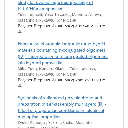
study for evaluating biocompatibility of
PLLA/HAp composites
Yoko Togashi, Yuko Takeoka, Mamoru Aizawa,
Masahiro Rikukawa, Kohei Sanui
Polymer Preprints, Japan 54(2) 4925-4926 2005
年
Fabrication of organic-inorganic nano-hybrid
materials containing π-conjugated oligomers
(IV) - Incorporation of π-conjugated oligomers
into layered perovskite
Miho Yoda, Kentaro Kikuchi, Yuko Takeoka,
Masahiro Rikukawa, Kohei Sanui
Polymer Preprints, Japan 54(2) 2889-2890 2005
年
Synthesis of sulfonated polythiophene and
preparation of self-assembly multilayers (III) -
Effect of preparation conditions on electrical
and optical properties
Kyoko Kumagai, Yuko Takeoka, Masahiro
Rikukawa, Kohei Sanui