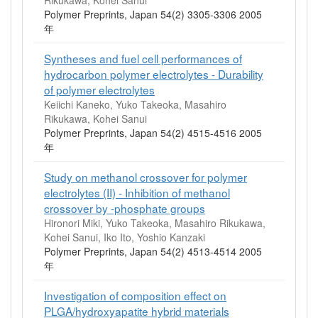
Polymer Preprints, Japan 54(2) 3305-3306 2005
年
Syntheses and fuel cell performances of
hydrocarbon polymer electrolytes - Durability
of polymer electrolytes
Keiichi Kaneko, Yuko Takeoka, Masahiro
Rikukawa, Kohei Sanui
Polymer Preprints, Japan 54(2) 4515-4516 2005
年
Study on methanol crossover for polymer
electrolytes (II) - Inhibition of methanol
crossover by -phosphate groups
Hironori Miki, Yuko Takeoka, Masahiro Rikukawa,
Kohei Sanui, Iko Ito, Yoshio Kanzaki
Polymer Preprints, Japan 54(2) 4513-4514 2005
年
Investigation of composition effect on
PLGA/hydroxyapatite hybrid materials