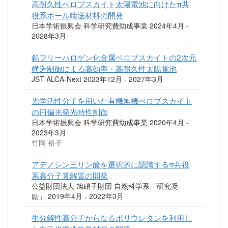
高耐久性ペロブスカイト太陽電池に向けたπ共
役系ホール輸送材料の開発
日本学術振興会 科学研究費助成事業 2024年4月 -
2028年3月
鉛フリーハロゲン化金属ペロブスカイトの2次元
構造制御による高効率・高耐久性太陽電池
JST ALCA-Next 2023年12月 - 2027年3月
光学活性分子を用いた有機無機ぺロブスカイト
の円偏光発光特性制御
日本学術振興会 科学研究費助成事業 2020年4月 -
2023年3月
竹岡 裕子
アデノシン三リン酸を選択的に認識するπ共役
系高分子電解質の開発
公益財団法人 旭硝子財団 自然科学系「研究奨
励」 2019年4月 - 2022年3月
生分解性高分子からなるポリウレタンを利用し