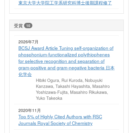
東京大学大学院工学系研究科博士後期課程修了
受賞
10
2026年7月
BCSJ Award Article Tuning self-organization of
phosphonium-functionalized polythiophenes
for selective recognition and separation of
gram-positive and gram-negative bacteria 日本
化学会
Hibiki Ogura, Rui Kuroda, Nobuyuki
Kanzawa, Takashi Hayashita, Masahiro
Yoshizawa-Fujita, Masahiro Rikukawa,
Yuko Takeoka
2020年11月
Top 5% of Highly Cited Authors with RSC
Journals Royal Society of Chemistry