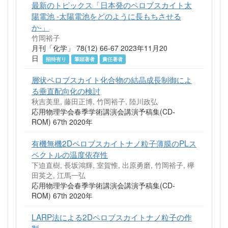
最新のトピックス「日本発のペロブスカイト太
陽電池 -太陽電池をどのように長もちさせる
か-」
竹岡裕子
月刊「化学」 78(12) 66-67 2023年11月20
日
招待有り
筆頭著者
責任著者
層状ペロブスカイト化合物の結晶成長制御によ
る垂直配向化の検討
秋吉美里, 藤田正博, 竹岡裕子, 陸川政弘
応用物理学会春季学術講演会講演予稿集(CD-
ROM) 67th 2020年
有機無機2Dペロブスカイトナノ粒子薄膜のPLス
ペクトルの温度依存性
下迫直樹, 長坂鴻輝, 室賀惟, 出原勇磨, 竹岡裕子, 欅
田英之, 江馬一弘
応用物理学会春季学術講演会講演予稿集(CD-
ROM) 67th 2020年
LARP法による2Dペロブスカイトナノ粒子の作
製