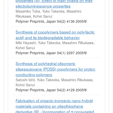
properties (III) -Effect of main chains on their
electroluminescence properties
Masahiko Toba, Yuko Takeoka, Masahiro
Rikukawa, Kohei Sanui
Polymer Preprints, Japan 54(2) 4136 2005年
Synthesis of copolymers based on poly(lactic
acid) and its biodegradable behavior
Miki Hayashi, Yuko Takeoka, Masahiro Rikukawa,
Kohei Sanui
Polymer Preprints, Japan 54(1) 2297 2005年
Synthesis of polyhedral oligomeric
silsesquioxane (POSS) copolymers for proton
conducting polymers
Satoshi Ishii, Yuko Takeoka, Masahiro Rikukawa,
Kohei Sanui
Polymer Preprints, Japan 54(2) 4129 2005年
Fabrication of organic-inorganic nano-hybrid
materials containing an oligothiophene
derivative (III) - Incorporation of π conjugated