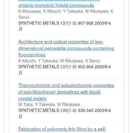
organic-inorganic hybrid compounds
K Mizusawa, K Kikuchi, Y Takeoka, M Rikukawa, K
Sanui
SYNTHETIC METALS 137(1-3) 907-908 2003年4
月
Architecture and optical properties of two-
dimensional perovskite compounds containing
fluoroamines
K Kikuchi, Y Takeoka, M Rikukawa, K Sanui
SYNTHETIC METALS 137(1-3) 903-904 2003年4
月
Thermochromic and solvatochromic properties
of poly(thiophene) derivatives with liquid
crystal moiety
M Toba, Y Takeoka, M Rikukawa
SYNTHETIC METALS 135(1-3) 339-340 2003年4
月
Fabrication of polymeric thin films by a self-