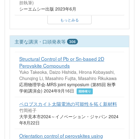
担執筆)
シーエムシー出版 2023年6月
もっとみる
主要な講演・口頭発表等
306
Structural Control of Pb or Sn-based 2D
Perovskite Compounds
Yuko Takeoka, Daizo Hishida, Hirona Kobayashi,
Chunqing Li, Masahiro Fujita, Masahiro Rikukawa
応用物理学会-MRS joint symposium (第85回 秋季
学術講演会) 2024年9月16日
招待有り
ペロブスカイト太陽電池の可能性を拓く新材料
竹岡裕子
大学見本市2024～イノベーション・ジャパン 2024
年8月22日
Orientation control of perovskites using