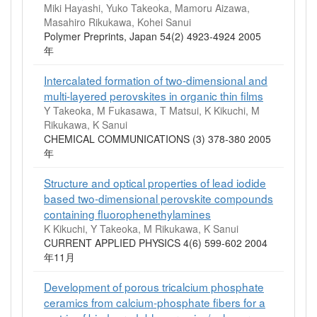
Miki Hayashi, Yuko Takeoka, Mamoru Aizawa,
Masahiro Rikukawa, Kohei Sanui
Polymer Preprints, Japan 54(2) 4923-4924 2005
年
Intercalated formation of two-dimensional and
multi-layered perovskites in organic thin films
Y Takeoka, M Fukasawa, T Matsui, K Kikuchi, M
Rikukawa, K Sanui
CHEMICAL COMMUNICATIONS (3) 378-380 2005
年
Structure and optical properties of lead iodide
based two-dimensional perovskite compounds
containing fluorophenethylamines
K Kikuchi, Y Takeoka, M Rikukawa, K Sanui
CURRENT APPLIED PHYSICS 4(6) 599-602 2004
年11月
Development of porous tricalcium phosphate
ceramics from calcium-phosphate fibers for a