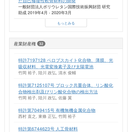
た自己修復性軟骨材料の開発
一般財団法人ポリウレタン国際技術振興財団 研究
助成 2019年4月 - 2020年3月
もっとみる
産業財産権
32
特許7197128 ペロブスカイト化合物、薄膜、光
吸収材料、光電変換素子及び太陽電池
竹岡 裕子, 陸川 政弘, 清水 俊輔
特許第7125107号 ブロック共重合体、リン酸化
合物検出剤及びリン酸化合物の検出方法
竹岡 裕子, 陸川 政弘, 佐藤 翼
特許第7049415号 有機無機金属化合物
西村 直之, 東條 正弘, 竹岡 裕子
特許第6744623号 人工骨材料