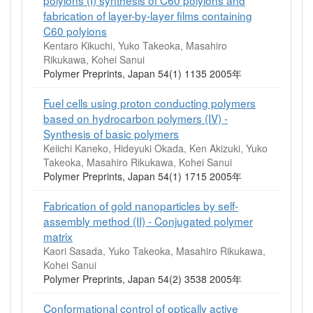
fabrication of layer-by-layer films containing
C60 polyions
Kentaro Kikuchi, Yuko Takeoka, Masahiro
Rikukawa, Kohei Sanui
Polymer Preprints, Japan 54(1) 1135 2005年
Fuel cells using proton conducting polymers
based on hydrocarbon polymers (IV) -
Synthesis of basic polymers
Keiichi Kaneko, Hideyuki Okada, Ken Akizuki, Yuko
Takeoka, Masahiro Rikukawa, Kohei Sanui
Polymer Preprints, Japan 54(1) 1715 2005年
Fabrication of gold nanoparticles by self-
assembly method (II) - Conjugated polymer
matrix
Kaori Sasada, Yuko Takeoka, Masahiro Rikukawa,
Kohei Sanui
Polymer Preprints, Japan 54(2) 3538 2005年
Conformational control of optically active