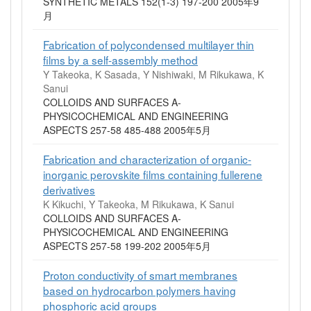
SYNTHETIC METALS 152(1-3) 197-200 2005年9
月
Fabrication of polycondensed multilayer thin
films by a self-assembly method
Y Takeoka, K Sasada, Y Nishiwaki, M Rikukawa, K
Sanui
COLLOIDS AND SURFACES A-
PHYSICOCHEMICAL AND ENGINEERING
ASPECTS 257-58 485-488 2005年5月
Fabrication and characterization of organic-
inorganic perovskite films containing fullerene
derivatives
K Kikuchi, Y Takeoka, M Rikukawa, K Sanui
COLLOIDS AND SURFACES A-
PHYSICOCHEMICAL AND ENGINEERING
ASPECTS 257-58 199-202 2005年5月
Proton conductivity of smart membranes
based on hydrocarbon polymers having
phosphoric acid groups