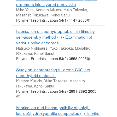
oligomers into layered perovskite
Miho Yoda, Kentaro Kikuchi, Yuko Takeoka,
Masahiro Rikukawa, Kohei Sanui
Polymer Preprints, Japan 54(1) 1147 2005年
Fabrication of sperhydrophobic thin films by
self-assembly method (II) - Examination of
various polyelectrolytes
Natsuko Nishimura, Yuko Takeoka, Masahiro
Rikukawa, Kohei Sanui
Polymer Preprints, Japan 54(2) 3558 2005年
Study on incorporating fullerene C60 into
nano-hybrid materials
Kentaro Kikuchi, Yuko Takeoka, Masahiro
Rikukawa, Kohei Sanui
Polymer Preprints, Japan 54(2) 2891-2892 2005
年
Fabrication and biocompatibility of poly(L-
lactide)/hydroxyapatite composites (II) -In-vitro