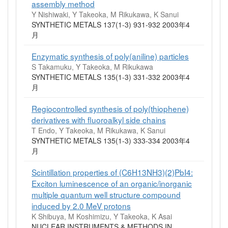
assembly method
Y Nishiwaki, Y Takeoka, M Rikukawa, K Sanui
SYNTHETIC METALS 137(1-3) 931-932 2003年4
月
Enzymatic synthesis of poly(aniline) particles
S Takamuku, Y Takeoka, M Rikukawa
SYNTHETIC METALS 135(1-3) 331-332 2003年4
月
Regiocontrolled synthesis of poly(thiophene)
derivatives with fluoroalkyl side chains
T Endo, Y Takeoka, M Rikukawa, K Sanui
SYNTHETIC METALS 135(1-3) 333-334 2003年4
月
Scintillation properties of (C6H13NH3)(2)PbI4:
Exciton luminescence of an organic/inorganic
multiple quantum well structure compound
induced by 2.0 MeV protons
K Shibuya, M Koshimizu, Y Takeoka, K Asai
NUCLEAR INSTRUMENTS & METHODS IN