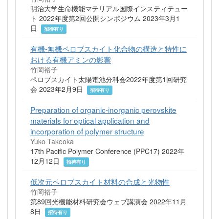
明治大学生命機能マテリアル国際インスティテュー
ト 2022年度第2回公開シンポジウム 2023年3月1
日
招待有り
有機‐無機ペロブスカイト化合物の構造と特性に
おける有機アミンの影響
竹岡裕子
ペロブスカイト太陽電池分科会2022年度第1回研究
会 2023年2月9日
招待有り
Preparation of organic-inorganic perovskite
materials for optical application and
incorporation of polymer structure
Yuko Takeoka
17th Pacific Polymer Conference (PPC17) 2022年
12月12日
招待有り
低次元ペロブスカイト材料の合成と光物性
竹岡裕子
第89回光機能材料研究会ウェブ講演会 2022年11月
8日
招待有り