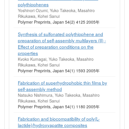
polythiophenes
Yoshinori Ozumi, Yuko Takeoka, Masahiro
Rikukawa, Kohei Sanui
Polymer Preprints, Japan 54(2) 4125 2005年
Synthesis of sulfonated polythiophene and
preparation of self-assembly multilayers (II) -
Effect of preparation conditions on the
properties
Kvoko Kumagai, Yuko Takeoka, Masahiro
Rikukawa, Kohei Sanui
Polymer Preprints, Japan 54(1) 1593 2005年
Fabrication of superhydrophobic thin films by
self-assembly method
Natsuko Nishimura, Yuko Takeoka, Masahiro
Rikukawa, Kohei Sanui
Polymer Preprints, Japan 54(1) 1180 2005年
Fabrication and biocompatibility of poly(L-
lactide)/hydroxyapatite composites