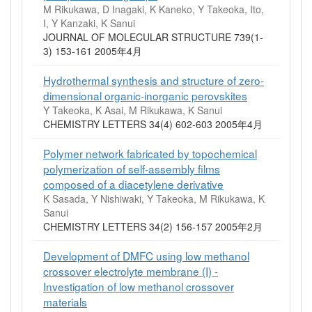
M Rikukawa, D Inagaki, K Kaneko, Y Takeoka, Ito,
I, Y Kanzaki, K Sanui
JOURNAL OF MOLECULAR STRUCTURE 739(1-
3) 153-161 2005年4月
Hydrothermal synthesis and structure of zero-
dimensional organic-inorganic perovskites
Y Takeoka, K Asai, M Rikukawa, K Sanui
CHEMISTRY LETTERS 34(4) 602-603 2005年4月
Polymer network fabricated by topochemical
polymerization of self-assembly films
composed of a diacetylene derivative
K Sasada, Y Nishiwaki, Y Takeoka, M Rikukawa, K
Sanui
CHEMISTRY LETTERS 34(2) 156-157 2005年2月
Development of DMFC using low methanol
crossover electrolyte membrane (I) -
Investigation of low methanol crossover
materials