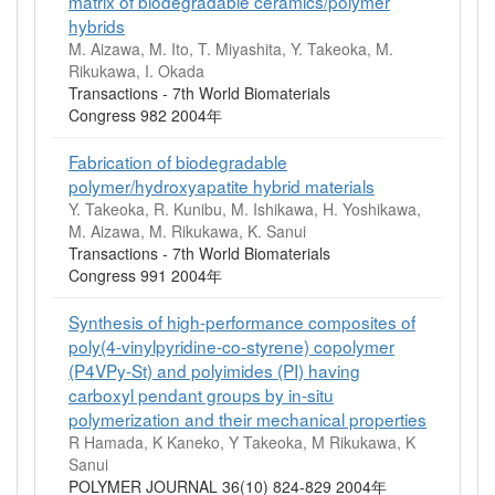
matrix of biodegradable ceramics/polymer
hybrids
M. Aizawa, M. Ito, T. Miyashita, Y. Takeoka, M.
Rikukawa, I. Okada
Transactions - 7th World Biomaterials
Congress 982 2004年
Fabrication of biodegradable
polymer/hydroxyapatite hybrid materials
Y. Takeoka, R. Kunibu, M. Ishikawa, H. Yoshikawa,
M. Aizawa, M. Rikukawa, K. Sanui
Transactions - 7th World Biomaterials
Congress 991 2004年
Synthesis of high-performance composites of
poly(4-vinylpyridine-co-styrene) copolymer
(P4VPy-St) and polyimides (PI) having
carboxyl pendant groups by in-situ
polymerization and their mechanical properties
R Hamada, K Kaneko, Y Takeoka, M Rikukawa, K
Sanui
POLYMER JOURNAL 36(10) 824-829 2004年