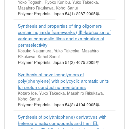
Yoko Togashi, Ryoko Kunibu, Yuko Takeoka,
Masahiro Rikukawa, Kohei Sanui
Polymer Preprints, Japan 54(1) 2287 2005年
Synthesis and properties of ring oligomers
containing imide frameworks (III) -fabrication of
various composite films and examination of
permselectivity
Kosuke Nakamura, Yuko Takeoka, Masahiro
Rikukawa, Kohei Sanui
Polymer Preprints, Japan 54(2) 4075 2005年
Synthesis of novel copolymers of
poly(phenylene) with polycyclic aromatic units
for proton conducting membranes
Kotaro Ide, Yuko Takeoka, Masahiro Rikukawa,
Kohei Sanui
Polymer Preprints, Japan 54(2) 4104 2005年
Synthesis of poly(thiophene) derivatives with
heteroaromatic compounds and their EL