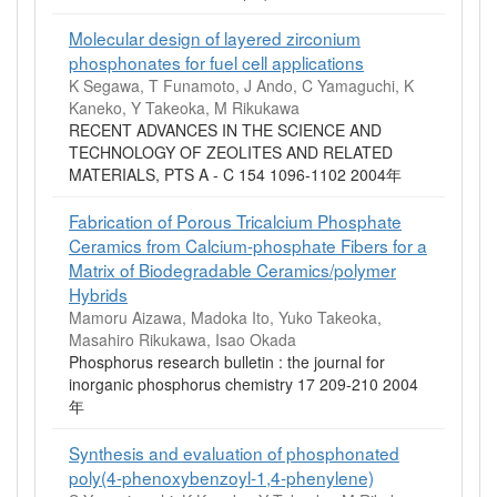
Molecular design of layered zirconium
phosphonates for fuel cell applications
K Segawa, T Funamoto, J Ando, C Yamaguchi, K
Kaneko, Y Takeoka, M Rikukawa
RECENT ADVANCES IN THE SCIENCE AND
TECHNOLOGY OF ZEOLITES AND RELATED
MATERIALS, PTS A - C 154 1096-1102 2004年
Fabrication of Porous Tricalcium Phosphate
Ceramics from Calcium-phosphate Fibers for a
Matrix of Biodegradable Ceramics/polymer
Hybrids
Mamoru Aizawa, Madoka Ito, Yuko Takeoka,
Masahiro Rikukawa, Isao Okada
Phosphorus research bulletin : the journal for
inorganic phosphorus chemistry 17 209-210 2004
年
Synthesis and evaluation of phosphonated
poly(4-phenoxybenzoyl-1,4-phenylene)