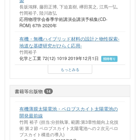
長坂鴻輝, 藤田正博, 下迫直樹, 欅田英之, 江馬一弘,
竹岡裕子, 陸川政弘
応用物理学会春季学術講演会講演予稿集(CD-
ROM) 67th 2020年
有機・無機ハイブリッド材料の設計と物性探索-
地道な基礎研究がひらく応用-
竹岡裕子
化学と工業 72(12) 1019 2019年12月1日
招待有り
もっとみる
書籍等出版物
14
有機薄膜太陽電池・ペロブスカイト太陽電池の
開発最前線
竹岡 裕子 (担当:分担執筆, 範囲:第3章性能向上化技
術 第２節 ペロブスカイト太陽電池への２次元ペロ
ブスカイト構造の導入)