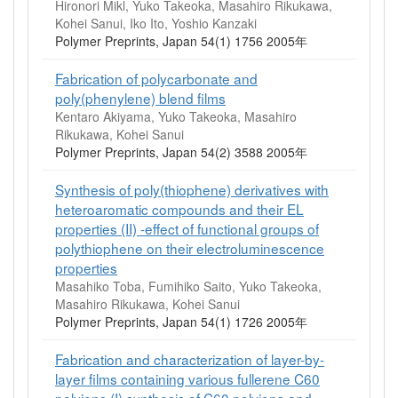
Hironori Mikl, Yuko Takeoka, Masahiro Rikukawa,
Kohei Sanui, Iko Ito, Yoshio Kanzaki
Polymer Preprints, Japan 54(1) 1756 2005年
Fabrication of polycarbonate and
poly(phenylene) blend films
Kentaro Akiyama, Yuko Takeoka, Masahiro
Rikukawa, Kohei Sanui
Polymer Preprints, Japan 54(2) 3588 2005年
Synthesis of poly(thiophene) derivatives with
heteroaromatic compounds and their EL
properties (II) -effect of functional groups of
polythiophene on their electroluminescence
properties
Masahiko Toba, Fumihiko Saito, Yuko Takeoka,
Masahiro Rikukawa, Kohei Sanui
Polymer Preprints, Japan 54(1) 1726 2005年
Fabrication and characterization of layer-by-
layer films containing various fullerene C60
polyions (I) synthesis of C60 polyions and