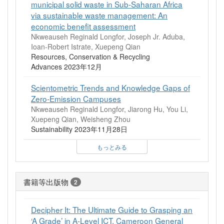
municipal solid waste in Sub-Saharan Africa
via sustainable waste management: An
economic benefit assessment
Nkweauseh Reginald Longfor, Joseph Jr. Aduba,
Ioan-Robert Istrate, Xuepeng Qian
Resources, Conservation & Recycling
Advances 2023年12月
Scientometric Trends and Knowledge Gaps of
Zero-Emission Campuses
Nkweauseh Reginald Longfor, Jiarong Hu, You Li,
Xuepeng Qian, Weisheng Zhou
Sustainability 2023年11月28日
もっとみる
書籍等出版物
2
Decipher It: The Ultimate Guide to Grasping an
‘A Grade’ in A-Level ICT, Cameroon General