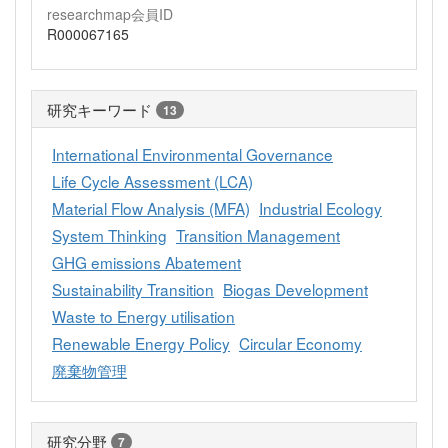
researchmap会員ID
R000067165
研究キーワード
13
International Environmental Governance
Life Cycle Assessment (LCA)
Material Flow Analysis (MFA)
Industrial Ecology
System Thinking
Transition Management
GHG emissions Abatement
Sustainability Transition
Biogas Development
Waste to Energy utilisation
Renewable Energy Policy
Circular Economy
廃棄物管理
研究分野
7