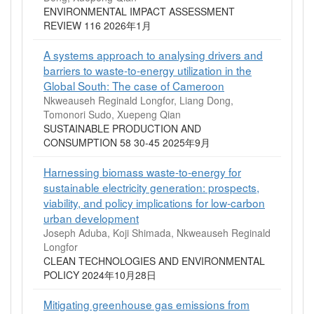
ENVIRONMENTAL IMPACT ASSESSMENT
REVIEW 116 2026年1月
A systems approach to analysing drivers and
barriers to waste-to-energy utilization in the
Global South: The case of Cameroon
Nkweauseh Reginald Longfor, Liang Dong,
Tomonori Sudo, Xuepeng Qian
SUSTAINABLE PRODUCTION AND
CONSUMPTION 58 30-45 2025年9月
Harnessing biomass waste-to-energy for
sustainable electricity generation: prospects,
viability, and policy implications for low-carbon
urban development
Joseph Aduba, Koji Shimada, Nkweauseh Reginald
Longfor
CLEAN TECHNOLOGIES AND ENVIRONMENTAL
POLICY 2024年10月28日
Mitigating greenhouse gas emissions from