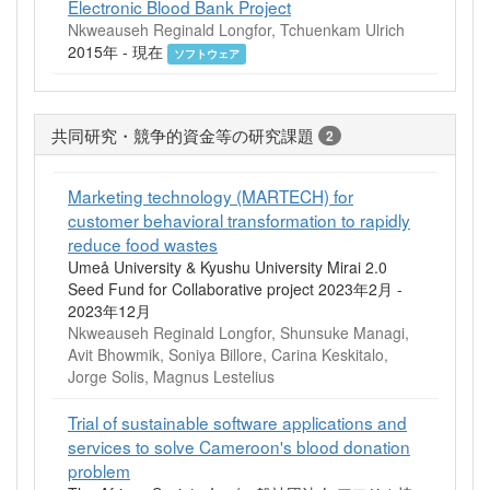
Electronic Blood Bank Project
Nkweauseh Reginald Longfor, Tchuenkam Ulrich
2015年 - 現在
ソフトウェア
共同研究・競争的資金等の研究課題
2
Marketing technology (MARTECH) for
customer behavioral transformation to rapidly
reduce food wastes
Umeå University & Kyushu University Mirai 2.0
Seed Fund for Collaborative project 2023年2月 -
2023年12月
Nkweauseh Reginald Longfor, Shunsuke Managi,
Avit Bhowmik, Soniya Billore, Carina Keskitalo,
Jorge Solis, Magnus Lestelius
Trial of sustainable software applications and
services to solve Cameroon's blood donation
problem