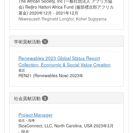
The African Society, Inc (一般社団法人 アフリカ協
会) Reijiro Hattori Africa Fund (服部禮次郎アフリカ
基金) 2020年12月 - 2021年12月
Nkweauseh Reginald Longfor, Kohei Sugiyama
学術貢献活動
1
Renewables 2023 Global Status Report
Collection, Economic & Social Value Creation
査読
REN21 (Renewables Now) 2023年
社会貢献活動
3
Project Manager
助言・指導
SizaConnect, LLC, North Carolina, USA 2023年3月
- 現在