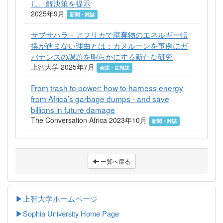
し、解決策を提示
2025年9月
新聞・雑誌
サブサハラ・アフリカで廃棄物のエネルギー転
換が進まない理由とは：カメルーンを事例にガ
バナンスの課題を明らかにする新たな研究
上智大学 2025年7月
会誌・広報誌
From trash to power: how to harness energy
from Africa’s garbage dumps - and save
billions in future damage
The Conversation Africa 2023年10月
新聞・雑誌
一覧へ戻る
▶上智大学ホームページ
▶
Sophia University Home Page