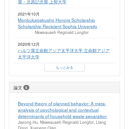
賞・北原記念賞 上智大学
2021年10月
Monbukagakusho Honors Scholarship
Scholarship Recipient Sophia University
Nkweauseh Reginald Longfor
2020年12月
ハルツ賞立命館アジア太平洋大学 立命館アジア
太平洋大学
もっとみる
論文
6
Beyond theory of planned behavior: A meta-
analysis of psychological and contextual
determinants of household waste separation
Jiarong Hu, Nkweauseh Reginald Longfor, Liang
Dong, Xuepeng Qian