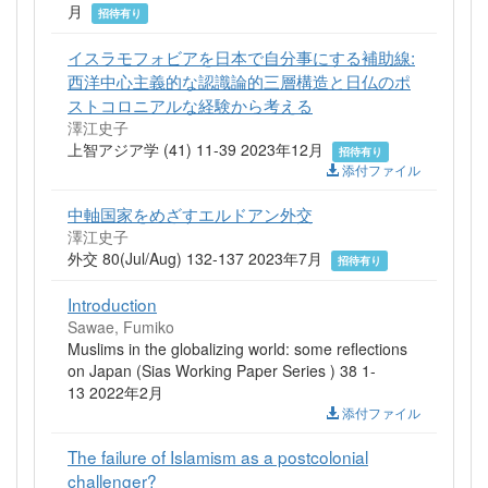
月
招待有り
イスラモフォビアを日本で自分事にする補助線:
西洋中心主義的な認識論的三層構造と日仏のポ
ストコロニアルな経験から考える
澤江史子
上智アジア学 (41) 11-39 2023年12月
招待有り
添付ファイル
中軸国家をめざすエルドアン外交
澤江史子
外交 80(Jul/Aug) 132-137 2023年7月
招待有り
Introduction
Sawae, Fumiko
Muslims in the globalizing world: some reflections
on Japan (Sias Working Paper Series ) 38 1-
13 2022年2月
添付ファイル
The failure of Islamism as a postcolonial
challenger?