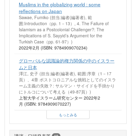
Muslims in the globalizing world : some
reflections on Japan
Sawae, Fumiko (担当:編者(編著者), 範
囲:Introduction（pp. 1－13）, 4. The Failure of
Islamism as a Postcolonial Challenger?: The
Implications of S. Sayyid’s Argument for the
Turkish Case（pp. 61-97）)
2022年2月 (ISBN: 9784909070234)
グローバルな認識論的権力関係の中のイスラー
ムと日本
澤江, 史子 (担当:編者(編著者), 範囲:序章（1－17
頁）、4章 ポストコロニアルな挑戦としてのイスラ
ーム主義の失敗？: サルマン・サイイドを手掛かり
にトルコについて考える（49-87頁）)
上智大学イスラーム研究センター 2022年2
月 (ISBN: 9784909070227)
もっとみる
講演・口頭発表等
19