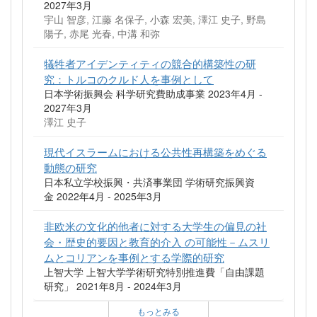
2027年3月
宇山 智彦, 江藤 名保子, 小森 宏美, 澤江 史子, 野島
陽子, 赤尾 光春, 中溝 和弥
犠牲者アイデンティティの競合的構築性の研
究：トルコのクルド人を事例として
日本学術振興会 科学研究費助成事業 2023年4月 -
2027年3月
澤江 史子
現代イスラームにおける公共性再構築をめぐる
動態の研究
日本私立学校振興・共済事業団 学術研究振興資
金 2022年4月 - 2025年3月
非欧米の文化的他者に対する大学生の偏見の社
会・歴史的要因と教育的介入 の可能性－ムスリ
ムとコリアンを事例とする学際的研究
上智大学 上智大学学術研究特別推進費「自由課題
研究」 2021年8月 - 2024年3月
もっとみる