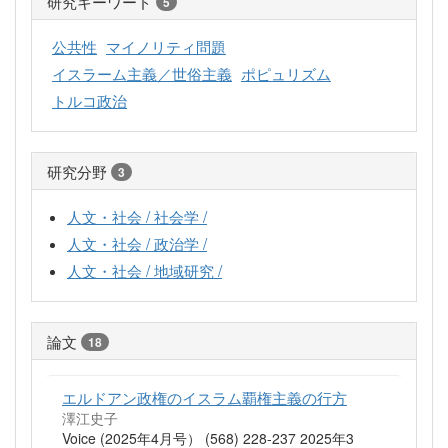
研究キーワード
5
公共性
マイノリティ問題
イスラーム主義／世俗主義
ポピュリズム
トルコ政治
研究分野
3
人文・社会 / 社会学 /
人文・社会 / 政治学 /
人文・社会 / 地域研究 /
論文
18
エルドアン政権のイスラム覇権主義の行方
澤江史子
Voice (2025年4月号） (568) 228-237 2025年3