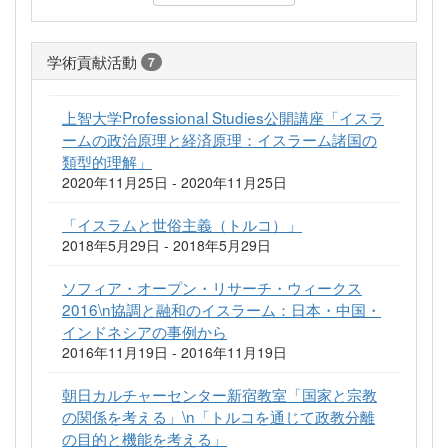
学術貢献活動
7
上智大学Professional Studies公開講座「イスラ
ームの政治原理と経済原理：イスラーム諸国の
類型的理解」
2020年11月25日 - 2020年11月25日
「イスラムと世俗主義（トルコ）」
2018年5月29日 - 2018年5月29日
ソフィア・オープン・リサーチ・ウィークス
2016\n協調と融和のイスラーム：日本・中国・
インドネシアの事例から
2016年11月19日 - 2016年11月19日
朝日カルチャーセンター新宿教室「国家と宗教
の関係を考える」\n「トルコを通じて政教分離
の目的と機能を考える」