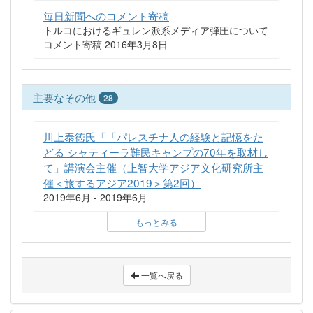
毎日新聞へのコメント寄稿
トルコにおけるギュレン派系メディア弾圧について
コメント寄稿 2016年3月8日
主要なその他
28
川上泰徳氏「「パレスチナ人の経験と記憶をた
どる シャティーラ難民キャンプの70年を取材し
て」講演会主催（上智大学アジア文化研究所主
催＜旅するアジア2019＞第2回）
2019年6月 - 2019年6月
もっとみる
一覧へ戻る