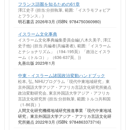
フランス語圏を知るための61章
澤江史子 (担当:分担執筆, 範囲:「イスラモフォビア
とフランス」)
明石書店 2026年3月 (ISBN: 9784750360980)
イスラーム文化事典
イスラーム文化事典編集委員会編(八木久美子, 澤江
史子他) (担当:共編者(共編著者), 範囲:「イスラーム
とナショナリズム」（194-195頁）「政治とイスラ
ーム（トルコ）」（636-637頁、))
丸善出版 2023年1月
中東・イスラーム諸国政治変動ハンドブック
松本, 弘, NIHUプログラム「現代中東地域研究」東
京外国語大学アジア・アフリカ言語文化研究所拠点
政治変動研究会, 東京外国語大学アジア・アフリカ
言語文化研究所 (担当:分担執筆, 範囲:トルコ共和国
（1-86頁）)
人間文化研究機構地域研究推進事業「現代中東地域
研究」東京外国語大学アジア・アフリカ言語文化研
究所拠点 2022年3月 (ISBN: 9784863373716)