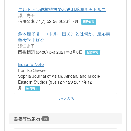
エルドアン政権続投で不透明感強まるトルコ
澤江史子
信用金庫 77(7) 52-56 2023年7月
招待有り
鈴木慶孝著『〈トルコ国民〉とは何か』慶応義
塾大学出版会
澤江史子
図書新聞 (3486) 3-3 2021年3月6日
招待有り
Editor's Note
Fumiko Sawae
Sophia Journal of Asian, African, and Middle
Eastern Studies (35) 127-129 2017年12
月
招待有り
もっとみる
書籍等出版物
19