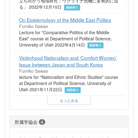
立ち向かう地域研究：ウクライナ危機に多角的に迫
る」 2022年12月10日
招待有り
On Epistemology of the Middle East Politics
Fumiko Sawae
Lecture for "Comparative Politics of the Middle
East" course at Department of Political Science,
University of Utah 2022年4月14日
招待有り
Victimhood Nationalism and ‘Comfort Women’
Issue between Japan and South Korea
Fumiko Sawae
lecture for "Nationalism and Ethnic Studies" course
at Department of Political Science, University of
Utah 2021年11月22日
招待有り
もっとみる
所属学協会
4