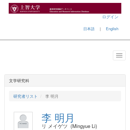
ログイン
日本語
｜
English
文学研究科
研究者リスト
李 明月
李 明月
リ メイゲツ (Mingyue Li)