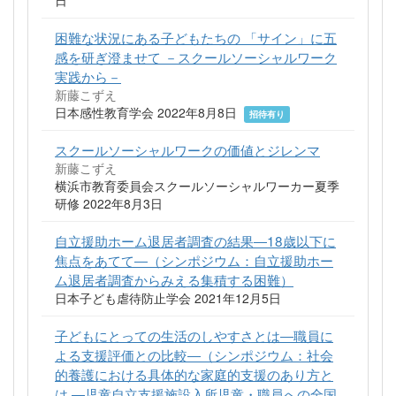
困難な状況にある子どもたちの 「サイン」に五
感を研ぎ澄ませて －スクールソーシャルワーク
実践から－
新藤こずえ
日本感性教育学会 2022年8月8日
招待有り
スクールソーシャルワークの価値とジレンマ
新藤こずえ
横浜市教育委員会スクールソーシャルワーカー夏季
研修 2022年8月3日
自立援助ホーム退居者調査の結果―18歳以下に
焦点をあてて―（シンポジウム：自立援助ホー
ム退居者調査からみえる集積する困難）
日本子ども虐待防止学会 2021年12月5日
子どもにとっての生活のしやすさとは―職員に
よる支援評価との比較―（シンポジウム：社会
的養護における具体的な家庭的支援のあり方と
は ―児童自立支援施設入所児童・職員への全国