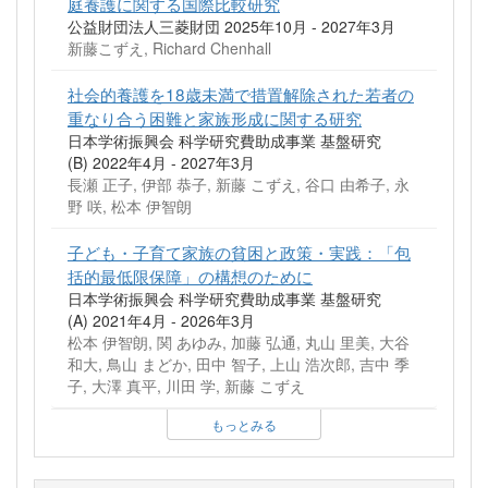
庭養護に関する国際比較研究
公益財団法人三菱財団 2025年10月 - 2027年3月
新藤こずえ, Richard Chenhall
社会的養護を18歳未満で措置解除された若者の
重なり合う困難と家族形成に関する研究
日本学術振興会 科学研究費助成事業 基盤研究
(B) 2022年4月 - 2027年3月
長瀬 正子, 伊部 恭子, 新藤 こずえ, 谷口 由希子, 永
野 咲, 松本 伊智朗
子ども・子育て家族の貧困と政策・実践：「包
括的最低限保障」の構想のために
日本学術振興会 科学研究費助成事業 基盤研究
(A) 2021年4月 - 2026年3月
松本 伊智朗, 関 あゆみ, 加藤 弘通, 丸山 里美, 大谷
和大, 鳥山 まどか, 田中 智子, 上山 浩次郎, 吉中 季
子, 大澤 真平, 川田 学, 新藤 こずえ
もっとみる