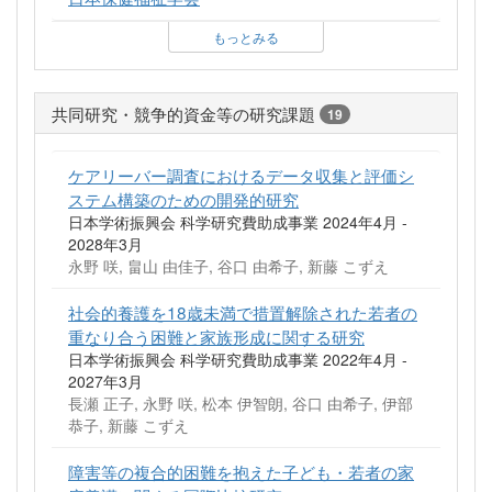
もっとみる
共同研究・競争的資金等の研究課題
19
ケアリーバー調査におけるデータ収集と評価シ
ステム構築のための開発的研究
日本学術振興会 科学研究費助成事業 2024年4月 -
2028年3月
永野 咲, 畠山 由佳子, 谷口 由希子, 新藤 こずえ
社会的養護を18歳未満で措置解除された若者の
重なり合う困難と家族形成に関する研究
日本学術振興会 科学研究費助成事業 2022年4月 -
2027年3月
長瀬 正子, 永野 咲, 松本 伊智朗, 谷口 由希子, 伊部
恭子, 新藤 こずえ
障害等の複合的困難を抱えた子ども・若者の家