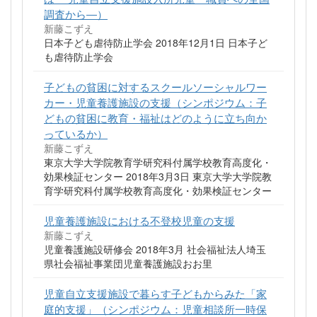
調査から―）
新藤こずえ
日本子ども虐待防止学会 2018年12月1日 日本子ど
も虐待防止学会
子どもの貧困に対するスクールソーシャルワー
カー・児童養護施設の支援（シンポジウム：子
どもの貧困に教育・福祉はどのように立ち向か
っているか）
新藤こずえ
東京大学大学院教育学研究科付属学校教育高度化・
効果検証センター 2018年3月3日 東京大学大学院教
育学研究科付属学校教育高度化・効果検証センター
児童養護施設における不登校児童の支援
新藤こずえ
児童養護施設研修会 2018年3月 社会福祉法人埼玉
県社会福祉事業団児童養護施設おお里
児童自立支援施設で暮らす子どもからみた「家
庭的支援」（シンポジウム：児童相談所一時保