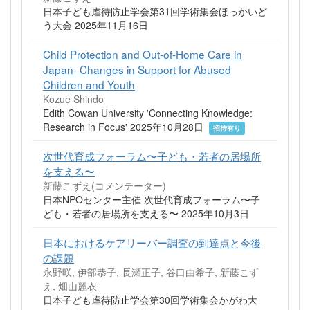
日本子ども虐待防止学会第31回学術集会ほっかいど
う大会 2025年11月16日
Child Protection and Out-of-Home Care in
Japan- Changes in Support for Abused
Children and Youth
Kozue Shindo
Edith Cowan University 'Connecting Knowledge:
Research in Focus' 2025年10月28日
招待有り
次世代育成フォーラム〜子ども・若者の居場所
を支える〜
新藤こずえ(コメンテーター)
日本NPOセンター主催 次世代育成フォーラム〜子
ども・若者の居場所を支える〜 2025年10月3日
日本におけるケアリーバー調査の到達点と今後
の課題
永野咲, 伊部恭子, 長瀬正子, 谷口由希子, 新藤こず
え, 畑山麗衣
日本子ども虐待防止学会第30回学術集会かがわ大