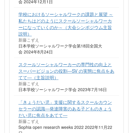
会 2024年12月1日
学校におけるソーシャルワークの課題と展望 ～
私たちはどのようにスクールソーシャルワーカ
ーになっていくのか～（大会シンポジウム主旨
説明）
新藤こずえ
日本学校ソーシャルワーク学会第18回全国大
会 2024年8月24日
スクールソーシャルワーカーの専門性の向上と
スーパービジョンの役割―SV の実態に焦点をあ
てて―（主旨説明）
新藤こずえ
日本学校ソーシャルワーク学会 2023年7月16日
「きょうだい児」支援に関するスクールカウン
セラーの認識―発達障害のある子どものきょう
だい児に焦点をあてて―
新藤こずえ
Sophia open research weeks 2022 2022年11月22
日