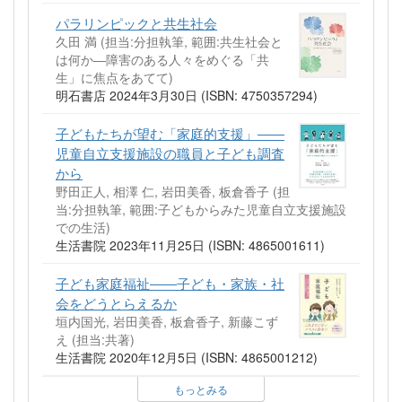
パラリンピックと共生社会
久田 満 (担当:分担執筆, 範囲:共生社会と
は何か―障害のある人々をめぐる「共
生」に焦点をあてて)
明石書店 2024年3月30日 (ISBN: 4750357294)
子どもたちが望む「家庭的支援」――
児童自立支援施設の職員と子ども調査
から
野田正人, 相澤 仁, 岩田美香, 板倉香子 (担
当:分担執筆, 範囲:子どもからみた児童自立支援施設
での生活)
生活書院 2023年11月25日 (ISBN: 4865001611)
子ども家庭福祉――子ども・家族・社
会をどうとらえるか
垣内国光, 岩田美香, 板倉香子, 新藤こず
え (担当:共著)
生活書院 2020年12月5日 (ISBN: 4865001212)
もっとみる