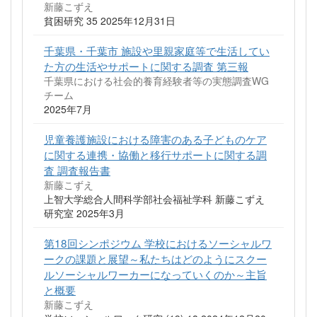
新藤こずえ
貧困研究 35 2025年12月31日
千葉県・千葉市 施設や里親家庭等で生活してい
た方の生活やサポートに関する調査 第三報
千葉県における社会的養育経験者等の実態調査WG
チーム
2025年7月
児童養護施設における障害のある子どものケア
に関する連携・協働と移行サポートに関する調
査 調査報告書
新藤こずえ
上智大学総合人間科学部社会福祉学科 新藤こずえ
研究室 2025年3月
第18回シンポジウム 学校におけるソーシャルワ
ークの課題と展望～私たちはどのようにスクー
ルソーシャルワーカーになっていくのか～主旨
と概要
新藤こずえ