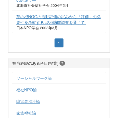
北海道社会福祉学会 2004年2月
草の根NGOの活動評価の試みから「評価」の必
要性を考察する-現地訪問調査を通じて-
日本NPO学会 2003年3月
1
担当経験のある科目(授業)
7
ソーシャルワーク論
福祉NPO論
障害者福祉論
家族福祉論