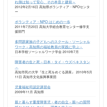
れ側は知って安心、その本音と建前～
2012年2月16日 高知県ボランティア・NPOセンタ
ー
ボランティア・NPO はじめの一歩
2011年7月20日 高知大学総合教育センター修学支
援部門
多問題家族の子どもへのスクール・ソーシャル
ワーク－高知県の福祉教員の実践に学ぶ－
日本学校ソーシャルワーク学会 2010年7月
障害者の生と死－日本・タイ・ウズベキスタン
－
高知市民の大学『生と死をめぐる講座』 2010年5月
11日 高知市文化振興事業団
児童福祉司認定講習会
2009年11月 高知県
親と暮らす重度障害児・者の自立－親への質問
紙およびインタビュー調査を中心に－