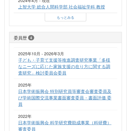
2024年4月 - 現在
上智大学 総合人間科学部 社会福祉学科 教授
もっとみる
委員歴
4
2025年10月 - 2026年3月
子ども・子育て支援等推進調査研究事業「多様
なニーズに応じた家族支援の在り方に関する調
査研究」検討委員会委員
2025年
日本学術振興会 特別研究員等審査会審査委員及
び学術国際交流事業書面審査委員・書面評価 委
員
2022年
日本学術振興会 科学研究費助成事業（科研費）
審査委員