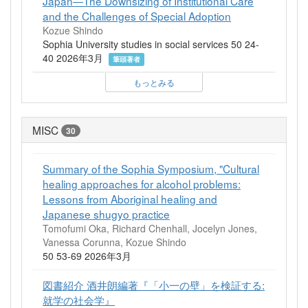
Japan―The Downsizing of Institutional Care
and the Challenges of Special Adoption
Kozue Shindo
Sophia University studies in social services 50 24-
40 2026年3月
筆頭著者
もっとみる
MISC
30
Summary of the Sophia Symposium, "Cultural
healing approaches for alcohol problems:
Lessons from Aboriginal healing and
Japanese shugyo practice
Tomofumi Oka, Richard Chenhall, Jocelyn Jones,
Vanessa Corunna, Kozue Shindo
50 53-69 2026年3月
図書紹介 酒井朗編著『「小一の壁」を検証する:
就学の社会学』