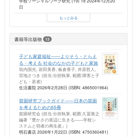
学校ソーシャルワーク研究 (19) 18 2024年12月20
日
もっとみる
書籍等出版物
13
子ども家庭福祉――よりそう・とらえ
る・考える 社会のなかの子どもと家族
垣内国光, 岩田美香, 板倉香子, 井原哲人,
宮地さつき (担当:分担執筆, 範囲:障害と子
ども・若者)
生活書院 2026年2月28日 (ISBN: 4865001964)
貧困研究ブックガイド――日本の貧困
を考えるための65冊
貧困研究会 (担当:分担執筆, 範囲:久冨善之
編著『豊かさの底辺に生きる――学校シ
ステムと弱者の再生産』)
明石書店 2026年1月22日 (ISBN: 4750360481)