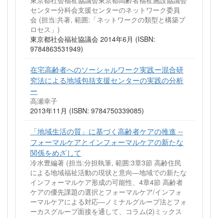
センター分科会支援センターのネットワーク委員
会 (担当:共著, 範囲:「ネットワークの類型と構築プ
ロセス」)
東京都社会福祉協議会 2014年6月 (ISBN:
9784863531949)
在宅高齢者へのソーシャルワーク実践ー混合研
究法による地域包括支援センターの実践の分析
ー
高瀬幸子
2013年11月 (ISBN: 9784750339085)
「地域生活の質」に基づく高齢者ケアの推進 --
フォーマルケアとインフォーマルケアの新たな
関係をめざして
冷水豊編著 (担当:分担執筆, 範囲:3章3節 高齢住民
による地域福祉活動の現状と意向―地域での新たな
インフォーマルケア形成の可能性、4章4節 高齢者
ケアの優先課題の選択とフォーマルケア/インフォ
ーマルケアによる対応―ノミナルグループ法とフォ
ーカスグループ面接を通して、コラム(2)ミックス