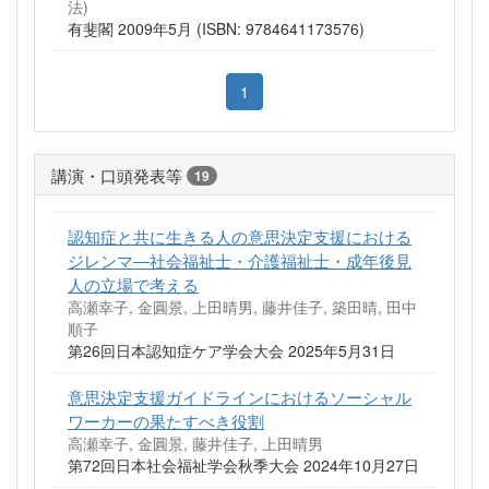
法)
有斐閣 2009年5月 (ISBN: 9784641173576)
1
講演・口頭発表等
19
認知症と共に生きる人の意思決定支援における
ジレンマ―社会福祉士・介護福祉士・成年後見
人の立場で考える
高瀬幸子, 金圓景, 上田晴男, 藤井佳子, 築田晴, 田中
順子
第26回日本認知症ケア学会大会 2025年5月31日
意思決定支援ガイドラインにおけるソーシャル
ワーカーの果たすべき役割
高瀬幸子, 金圓景, 藤井佳子, 上田晴男
第72回日本社会福祉学会秋季大会 2024年10月27日