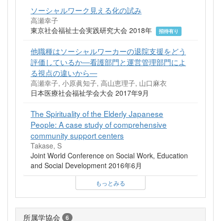
ソーシャルワーク見える化の試み
高瀬幸子
東京社会福祉士会実践研究大会 2018年
招待有り
他職種はソーシャルワーカーの退院支援をどう
評価しているか―看護部門と運営管理部門によ
る視点の違いから―
高瀬幸子, 小原眞知子, 高山恵理子, 山口麻衣
日本医療社会福祉学会大会 2017年9月
The Spirituality of the Elderly Japanese
People: A case study of comprehensive
community support centers
Takase, S
Joint World Conference on Social Work, Education
and Social Development 2016年6月
もっとみる
所属学協会
6