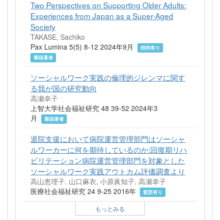
Two Perspectives on Supporting Older Adults:
Experiences from Japan as a Super-Aged
Society
TAKASE, Sachiko
Pax Lumina 5(5) 8-12 2024年9月
招待有り
筆頭著者
ソーシャルワーク実践の倫理的ジレンマに関す
る我が国の研究動向
高瀬幸子
上智大学社会福祉研究 48 39-52 2024年3
月
筆頭著者
退院支援において病院運営管理部門はソーシャ
ルワーカーに何を期待しているのか:回復期リハ
ビリテーション病院運営管理部門を対象とした
ソーシャルワーク実践アウトカム評価調査より
高山恵理子, 山口麻衣, 小原眞知子, 高瀬幸子
医療社会福祉研究 24 9-25 2016年
査読有り
もっとみる