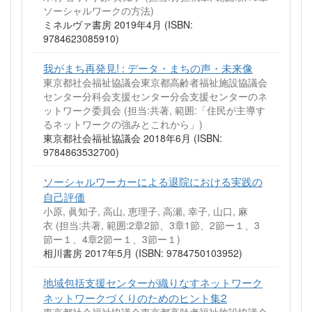
ソーシャルワークの方法)
ミネルヴァ書房 2019年4月 (ISBN:
9784623085910)
我がまち再発見! : データ・まちの声・未来像
東京都社会福祉協議会東京都高齢者福祉施設協議会
センター分科会支援センター分会支援センターのネ
ットワーク委員会 (担当:共著, 範囲:「住民が主導す
るネットワークの強みとこれから」)
東京都社会福祉協議会 2018年6月 (ISBN:
9784863532700)
ソーシャルワーカーによる退院における実践の
自己評価
小原, 眞知子, 高山, 恵理子, 高瀬, 幸子, 山口, 麻
衣 (担当:共著, 範囲:2章2節、3章1節、2節ー１、3
節ー１、4章2節ー１、3節ー１)
相川書房 2017年5月 (ISBN: 9784750103952)
地域包括支援センターが織りなすネットワーク
ネットワークづくりのためのヒント集2
東京都社会福祉協議会東京都高齢者福祉施設協議会