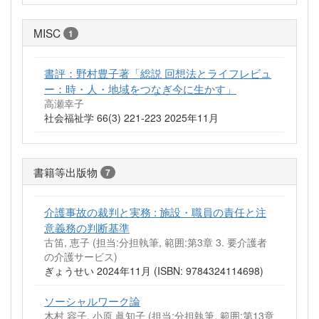
MISC
1
書評：野村豊子著「総説 回想法とライフレビュ
ー：時・人・地域をつなぎ今に生かす」
高瀬幸子
社会福祉学 66(3) 221-223 2025年11月
書籍等出版物
7
介護事故の裁判と実務 : 施設・職員の責任と注
意義務の判断基準
古笛, 恵子 (担当:分担執筆, 範囲:第3章 3. 要介護者
の介護サービス)
ぎょうせい 2024年11月 (ISBN: 9784324114698)
ソーシャルワーク論
木村 容子, 小原 眞知子 (担当:分担執筆, 範囲:第13章