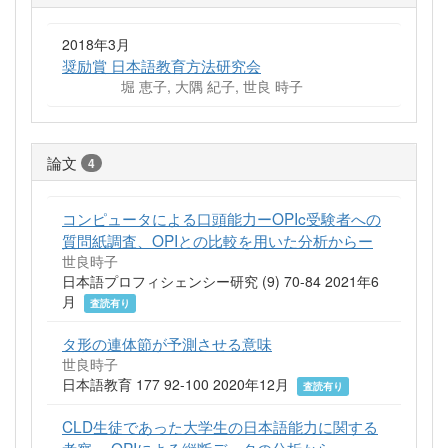
2018年3月
奨励賞 日本語教育方法研究会
堀 恵子, 大隅 紀子, 世良 時子
論文
4
コンピュータによる口頭能力ーOPIc受験者への
質問紙調査、OPIとの比較を用いた分析からー
世良時子
日本語プロフィシェンシー研究 (9) 70-84 2021年6
月
査読有り
タ形の連体節が予測させる意味
世良時子
日本語教育 177 92-100 2020年12月
査読有り
CLD生徒であった大学生の日本語能力に関する
考察 －OPIによる縦断データの分析から－