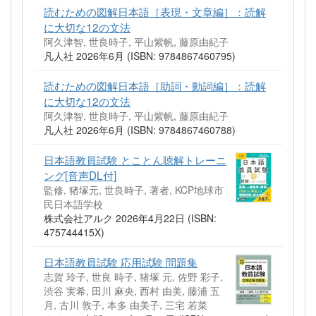
読むための図解日本語［表現・文章編］：読解
に大切な12の文法
阿久津智, 世良時子, 平山紫帆, 藤原由紀子
凡人社 2026年6月 (ISBN: 9784867460795)
読むための図解日本語［助詞・動詞編］：読解
に大切な12の文法
阿久津智, 世良時子, 平山紫帆, 藤原由紀子
凡人社 2026年6月 (ISBN: 9784867460788)
日本語教員試験 とことん聴解トレーニ
ング[音声DL付]
監修, 猪塚元, 世良時子, 著者, KCP地球市
民日本語学校
株式会社アルク 2026年4月22日 (ISBN:
475744415X)
日本語教員試験 応用試験 問題集
志賀 玲子, 世良 時子, 猪塚 元, 佐野 彩子,
渋谷 実希, 田川 麻央, 西村 由美, 藤浦 五
月, 古川 敦子, 本多 由美子, 三宅 若菜