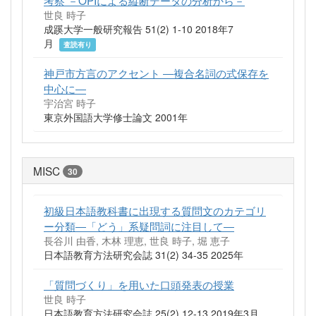
世良 時子
成蹊大学一般研究報告 51(2) 1-10 2018年7
月
査読有り
神戸市方言のアクセント ―複合名詞の式保存を
中心に―
宇治宮 時子
東京外国語大学修士論文 2001年
MISC
30
初級日本語教科書に出現する質問文のカテゴリ
ー分類―「どう」系疑問詞に注目して―
長谷川 由香, 木林 理恵, 世良 時子, 堀 恵子
日本語教育方法研究会誌 31(2) 34-35 2025年
「質問づくり」を用いた口頭発表の授業
世良 時子
日本語教育方法研究会誌 25(2) 12-13 2019年3月