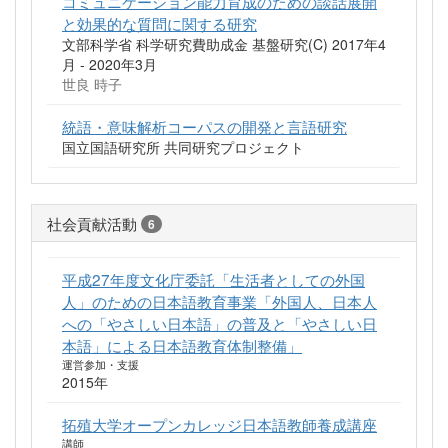
コミュニケーション能力育成のための談話展開
と効果的な質問に関する研究
文部科学省 科学研究費助成金 基盤研究(C) 2017年4
月 - 2020年3月
世良 時子
統語・意味解析コーパスの開発と言語研究
国立国語研究所 共同研究プロジェクト
社会貢献活動
6
平成27年度文化庁委託「生活者としての外国
人」のための日本語教育事業「外国人、日本人
への「やさしい日本語」の普及と「やさしい日
本語」による日本語教育体制整備」
運営参加・支援
2015年
拓殖大学オープンカレッジ日本語教師養成講座
講師