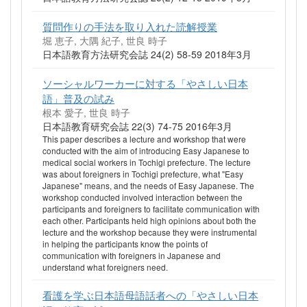
質問作りの手法を取り入れた読解授業
堀 恵子, 大隅 紀子, 世良 時子
日本語教育方法研究会誌 24(2) 58-59 2018年3月
ソーシャルワーカーに対する「やさしい日本
語」普及の試み
根本 愛子, 世良 時子
日本語教育研究会誌 22(3) 74-75 2016年3月
This paper describes a lecture and workshop that were
conducted with the aim of introducing Easy Japanese to
medical social workers in Tochigi prefecture. The lecture
was about foreigners in Tochigi prefecture, what "Easy
Japanese" means, and the needs of Easy Japanese. The
workshop conducted involved interaction between the
participants and foreigners to facilitate communication with
each other. Participants held high opinions about both the
lecture and the workshop because they were instrumental
in helping the participants know the points of
communication with foreigners in Japanese and
understand what foreigners need.
看護を学ぶ日本語母語話者への「やさしい日本