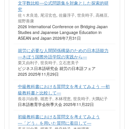
文字数比較―公式問題集を対象とした探索的研
究
佐々木良造, 尾沼玄也, 佐藤淳子, 世良時子, 高橋亘,
堀野善康
2026 International Conference on Bridging Japan
Studies and Japanese Language Education in
ASEAN and Japan 2026年7月31日
就労に必要な人間関係構築のための日本語能力
―きぼう国際外語学院の実践から―
栗又由利子, 世良時子, 立石恵美子
ビジネス日本語研究会 就労の日本語フェア
2025 2025年11月29日
中級教科書における質問文を考えてみよう ―初
級教科書と比較して―
長谷川由香, 堀恵子, 木林理恵, 世良時子, 大隅紀子
日本語教育学会秋季大会 2025年11月22日
初級教科書における質問文を考えてみよう
―「どう」を用いた質問に着目して―
長谷川由香, 堀恵子, 世良時子, 木林理恵