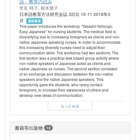
語」教育の試み
世良 時子, 根本愛子
日本語教育方法研究会誌 22(3) 10-11 2016年3
月
筆頭著者
This paper introduces the workshop "Yasashii Nihongo:
Easy Japanese" for nursing students. The medical field is
diversifying due to increasing foreigners as clients and non-
native Japanese speaking nurses. In order to accommodate
this increasing diversity nurses need to adjust their
communication skills. The workshop had two sections. The
first section was a practical task based group activity where
non-native speakers of Japanese acted as clients and
native Japanese as nurses. The second section consisted
of an exchange and discussion between the non-native
speakers and the native Japanese speakers. This
opportunity gave the students, who rarely contact
foreigners, to increase their awareness of others and
develop new ideas of communication.
もっとみる
書籍等出版物
12