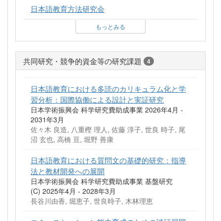
日本語教育方法研究会
もっとみる
共同研究・競争的資金等の研究課題
4
日本語教育における多読のカリキュラム化と学
習分析：国際協働による設計と実証研究
日本学術振興会 科学研究費助成事業 2026年4月 -
2031年3月
佐々木 良造, 八重樫 理人, 佐藤 淳子, 世良 時子, 尾
沼 玄也, 高橋 亘, 堀野 善康
日本語教育における質問文の基礎的研究：指導
法と教材開発への展開
日本学術振興会 科学研究費助成事業 基盤研究
(C) 2025年4月 - 2028年3月
長谷川由香, 堀恵子, 世良時子, 木林理恵