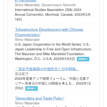
Shino Watanabe, Sovannroeun Samreth
International Studies Association (ISA) 2023
Annual Convention, Montreal, Canada. 2023年3月
18日
“Infrastructure Development with Chinese
Characteristics”
Shino Watanabe
U.S.-Japan Cooperation in the World Series: U.S.-
Japan Leadership in Free and Open Infrastructure,
The Maureen and Mike Mansfield Foundation,
Washington, D.C., U.S.A. 2023年3月2日
招待有り
「習近平政権期の中国外交と日中関係」
渡辺紫乃
2022年度東アジア情勢フォーラム「中国と北東ア
ジアー等身大の中国との関係を考える」 2022年12
月9日
招待有り
"Geopolitics and Trade Policy"
Shino Watanabe