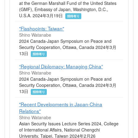
at the German Marshall Fund of the United States
(GMF), Embassy of Japan, Washington, D.C.,
U.S.A. 2024年3月19日
招待有り
"Flashpoints: Taiwan"
Shino Watanabe
2024 Canada-Japan Symposium on Peace and
Security Cooperation, Ottawa, Canada 2024年3月
13日
招待有り
“Regional Diplomacy: Managing China”
Shino Watanabe
2024 Canada-Japan Symposium on Peace and
Security Cooperation, Ottawa, Canada 2024年3月
13日
招待有り
"Recent Developments in Japan-China
Relations"
Shino Watanabe
Asian Security Issues Lecture Series 2024, College
of International Affairs, National Chengchi
University, Taipei, Taiwan 2024年2月26