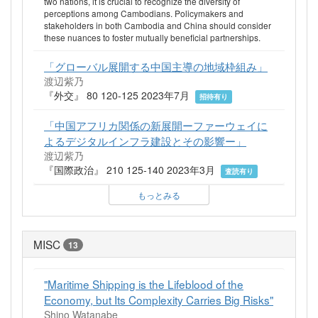
two nations, it is crucial to recognize the diversity of
perceptions among Cambodians. Policymakers and
stakeholders in both Cambodia and China should consider
these nuances to foster mutually beneficial partnerships.
「グローバル展開する中国主導の地域枠組み」
渡辺紫乃
『外交』 80 120-125 2023年7月
招待有り
「中国アフリカ関係の新展開ーファーウェイに
よるデジタルインフラ建設とその影響ー」
渡辺紫乃
『国際政治』 210 125-140 2023年3月
査読有り
もっとみる
MISC
13
"Maritime Shipping is the Lifeblood of the
Economy, but Its Complexity Carries Big Risks"
Shino Watanabe