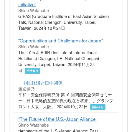
Initiative"
Shino Watanabe
GIEAS (Graduate Institute of East Asian Studies)
Talk, National Chengchi University, Taipei,
Taiwan. 2024年12月24日
"Opportunities and Challenges for Japan"
Shino Watanabe
The 10th JIIA-IIR (Institute of International
Relations) Dialogue, IIR, National Chengchi
University, Taipei, Taiwan. 2024年11月24
日
招待有り
「中国経済と日中関係」
渡辺紫乃
平和・安全保障研究所 第16 回関西安全保障セミナ
ー「日中戦略的互恵関係の現在と将来」、グランフ
ロント大阪、大阪。 2024年10月22日
招待有り
"The Future of the U.S.-Japan Alliance"
Shino Watanabe
“Architects of the U.S.-Japan Alliance: Past,