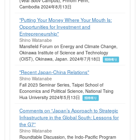
(Veal Sbov Campus), Phnom Penh,
Cambodia 2024年8月13日
"Putting Your Money Where Your Mouth Is:
Opportunities for Investment and
Entrepreneurship"
Shino Watanabe
Mansfield Forum on Energy and Climate Change,
Okinawa Institute of Science and Technology
(OIST), Okinawa, Japan. 2024年7月18日
招待有り
"Recent Japan-China Relations"
Shino Watanabe
Fall 2023 Seminar Series, Taipei School of
Economics and Political Science, National Tsing
Hua University 2024年5月13日
招待有り
Comments on “Japan’s Approach to Strategic
Infrastructure in the Global South: Lessons for
the G7”
Shino Watanabe
Roundtable Discussion, the Indo-Pacific Program