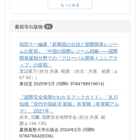
もっとみる
書籍等出版物
21
稲田十一編著『新興国の台頭と国際開発レジー
ムの変容』「中国の国際レジーム戦略――国際
開発援助分野での『グローバル開発イニシアテ
ィブ』の提唱」
渡辺紫乃 (担当:共著, 範囲:（担当：共著、範囲：p.
67-92）)
東信堂 2025年3月 (ISBN: 9784798919614)
『国際安全保障がわかるブックガイド』「丸川
知雄『現代中国経済 新版』有斐閣（有斐閣アル
マ）、2021年」
赤木, 完爾, 国際安全保障学会 (担当:共著, 範
囲:p.134-135)
慶應義塾大学出版会 2024年2月 (ISBN:
9784766429336)