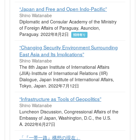
“Japan and Free and Open Indo-Pacific”
Shino Watanabe
Diplomatic and Consular Academy of the Ministry
of Foreign Affairs of Paraguay, Asuncion,
Paraguay. 2022年8月2日
招待有り
“Changing Security Environment Surrounding
East Asia and Its Implications”
Shino Watanabe
The 8th Japan Institute of International Affairs
(JIIA)-Institute of International Relations (IIR)
Dialogue, Japan Institute of International Affairs,
Tokyo, Japan. 2022年7月12日
“Infrastructure as Tools of Geopolitics”
Shino Watanabe
Luncheon Discussion, Congressional Affairs of the
Embassy of Japan, Washington, D.C., the U.S.
A. 2022年6月27日
「『一帯一路』構想の現在」