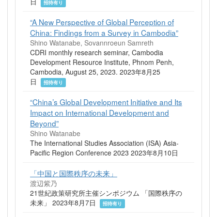
日
招待有り
“A New Perspective of Global Perception of
China: Findings from a Survey in Cambodia”
Shino Watanabe, Sovannroeun Samreth
CDRI monthly research seminar, Cambodia
Development Resource Institute, Phnom Penh,
Cambodia, August 25, 2023. 2023年8月25
日
招待有り
“China’s Global Development Initiative and Its
Impact on International Development and
Beyond”
Shino Watanabe
The International Studies Association (ISA) Asia-
Pacific Region Conference 2023 2023年8月10日
「中国と国際秩序の未来」
渡辺紫乃
21世紀政策研究所主催シンポジウム 「国際秩序の
未来」 2023年8月7日
招待有り