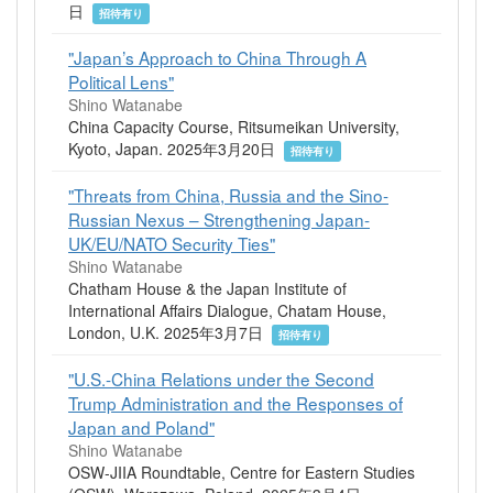
日
招待有り
"Japan’s Approach to China Through A
Political Lens"
Shino Watanabe
China Capacity Course, Ritsumeikan University,
Kyoto, Japan. 2025年3月20日
招待有り
"Threats from China, Russia and the Sino-
Russian Nexus – Strengthening Japan-
UK/EU/NATO Security Ties"
Shino Watanabe
Chatham House & the Japan Institute of
International Affairs Dialogue, Chatam House,
London, U.K. 2025年3月7日
招待有り
"U.S.-China Relations under the Second
Trump Administration and the Responses of
Japan and Poland"
Shino Watanabe
OSW-JIIA Roundtable, Centre for Eastern Studies