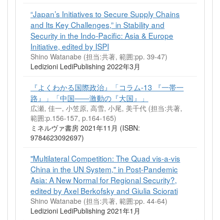
“Japan’s Initiatives to Secure Supply Chains
and Its Key Challenges,” in Stability and
Security in the Indo-Pacific: Asia & Europe
Initiative, edited by ISPI
Shino Watanabe (担当:共著, 範囲:pp. 39-47)
Ledizioni LediPublishing 2022年3月
『よくわかる国際政治』「コラム-13 『一帯一
路』」「中国――激動の『大国』」
広瀬, 佳一, 小笠原, 高雪, 小尾, 美千代 (担当:共著,
範囲:p.156-157, p.164-165)
ミネルヴァ書房 2021年11月 (ISBN:
9784623092697)
"Multilateral Competition: The Quad vis-a-vis
China in the UN System," in Post-Pandemic
Asia: A New Normal for Regional Security?,
edited by Axel Berkofsky and Giulia Sciorati
Shino Watanabe (担当:共著, 範囲:pp. 44-64)
Ledizioni LediPublishing 2021年1月