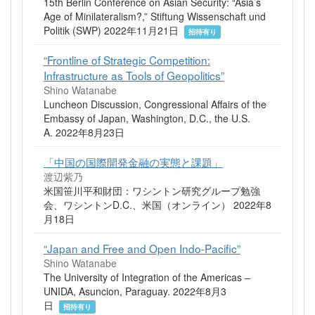
15th Berlin Conference on Asian Security: “Asia’s
Age of Minilateralism?,” Stiftung Wissenschaft und
Politik (SWP) 2022年11月21日
招待有り
“Frontline of Strategic Competition:
Infrastructure as Tools of Geopolitics”
Shino Watanabe
Luncheon Discussion, Congressional Affairs of the
Embassy of Japan, Washington, D.C., the U.S.
A. 2022年8月23日
「中国の国際開発金融の実態と課題」
渡辺紫乃
米国笹川平和財団：ワシントン研究グループ勉強
会、ワシントンD.C.、米国（オンライン） 2022年8
月18日
“Japan and Free and Open Indo-Pacific”
Shino Watanabe
The University of Integration of the Americas –
UNIDA, Asuncion, Paraguay. 2022年8月3
日
招待有り