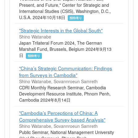
Present, and Future," Center for Strategic and
International Studies (CSIS), Washington, D.C.,
U.S.A. 2024年10月18日
招待有り
"Strategic Interests in the Global South"
Shino Watanabe
Japan Trilateral Forum 2024, The German
Marshall Fund, Brussels, Belgium 2024年9月13
日
招待有り
"China’s Strategic Communication: Findings
from Surveys in Cambodia"
Shino Watanabe, Sovannroeun Samreth
CDRI Monthly Research Seminar, Cambodia
Development Resource Institute, Phnom Penh,
Cambodia 2024年8月14日
"Cambodia’s Perceptions of China: A
Comprehensive Survey-based Analysis"
Shino Watanabe, Sovannroeun Samreth
Public Seminar, National Management University