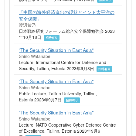
「中国の海外経済進出の現状とインド太平洋の
安全保障」
渡辺紫乃
日本戦略研究フォーラム総合安全保障勉強会 2023
年10月18日
招待有り
"The Security Situation in East Asia"
Shino Watanabe
Lecture, International Centre for Defence and
Security, Tallinn, Estonia 2023年9月8日
招待有り
"The Security Situation in East Asia"
Shino Watanabe
Public Lecture, Tallinn University, Tallinn,
Estonia 2023年9月7日
招待有り
"The Security Situation in East Asia"
Shino Watanabe
Lecture, NATO Cooperative Cyber Defence Centre
of Excellence, Tallinn, Estonia 2023年9月6