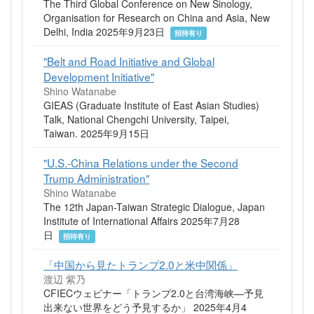
The Third Global Conference on New Sinology,
Organisation for Research on China and Asia, New
Delhi, India 2025年9月23日
招待有り
"Belt and Road Initiative and Global
Development Initiative"
Shino Watanabe
GIEAS (Graduate Institute of East Asian Studies)
Talk, National Chengchi University, Taipei,
Taiwan. 2025年9月15日
"U.S.-China Relations under the Second
Trump Administration"
Shino Watanabe
The 12th Japan-Taiwan Strategic Dialogue, Japan
Institute of International Affairs 2025年7月28
日
招待有り
「中国から見たトランプ2.0と米中関係」
渡辺 紫乃
CFIECウェビナー「トランプ2.0と台湾海峡—予見
出来ない世界をどう予見するか」 2025年4月4