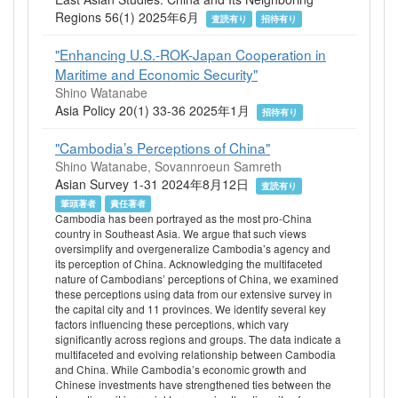
Regions 56(1) 2025年6月
査読有り
招待有り
"Enhancing U.S.-ROK-Japan Cooperation in
Maritime and Economic Security"
Shino Watanabe
Asia Policy 20(1) 33-36 2025年1月
招待有り
"Cambodia’s Perceptions of China"
Shino Watanabe, Sovannroeun Samreth
Asian Survey 1-31 2024年8月12日
査読有り
筆頭著者
責任著者
Cambodia has been portrayed as the most pro-China
country in Southeast Asia. We argue that such views
oversimplify and overgeneralize Cambodia’s agency and
its perception of China. Acknowledging the multifaceted
nature of Cambodians’ perceptions of China, we examined
these perceptions using data from our extensive survey in
the capital city and 11 provinces. We identify several key
factors influencing these perceptions, which vary
significantly across regions and groups. The data indicate a
multifaceted and evolving relationship between Cambodia
and China. While Cambodia’s economic growth and
Chinese investments have strengthened ties between the