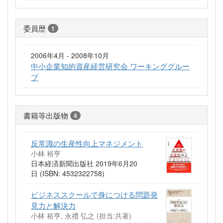
委員歴
1
2006年4月 - 2008年10月
中小企業知的資産経営研究会 ワーキンググルー
プ
書籍等出版物
4
反常識の生産性向上マネジメント
小林 裕亨
日本経済新聞出版社 2019年6月20
日 (ISBN: 4532322758)
ビジネススクールで身につける問題発
見力と解決力
小林 裕亨, 永禮 弘之 (担当:共著)