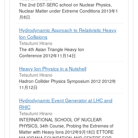
The 2nd DST-SERC school on Nuclear Physics,
Nuclear Matter under Extreme Conditions 2013年1
月8日
Hydrodynamic Approach to Relativistic Heavy
Ion Collisions
Tetsufumi Hirano
The 4th Asian Triangle Heavy Ion
Conference 2012年11月14日
Heavy Ion Physics in a Nutshell
Tetsufumi Hirano
Hadron Collider Physics Symposium 2012 2012年
11月12日
Hydrodynamic Event Generator at LHC and
RHIC
Tetsufumi Hirano
INTERNATIONAL SCHOOL OF NUCLEAR
PHYSICS, 34th Course, Probing the Extremes of
Matter with Heavy Ions 2012年9月18日 ETTORE
MAJORANA FOUNDATION AND CENTRE FOR