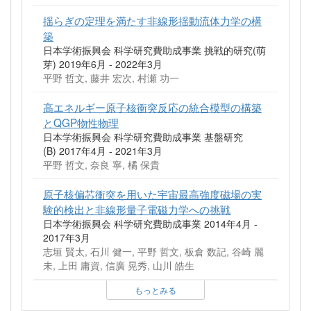
揺らぎの定理を満たす非線形揺動流体力学の構
築
日本学術振興会 科学研究費助成事業 挑戦的研究(萌
芽) 2019年6月 - 2022年3月
平野 哲文, 藤井 宏次, 村瀬 功一
高エネルギー原子核衝突反応の統合模型の構築
とQGP物性物理
日本学術振興会 科学研究費助成事業 基盤研究
(B) 2017年4月 - 2021年3月
平野 哲文, 奈良 寧, 橘 保貴
原子核偏芯衝突を用いた宇宙最高強度磁場の実
験的検出と非線形量子電磁力学への挑戦
日本学術振興会 科学研究費助成事業 2014年4月 -
2017年3月
志垣 賢太, 石川 健一, 平野 哲文, 板倉 数記, 谷崎 麗
未, 上田 庸資, 信廣 晃秀, 山川 皓生
もっとみる