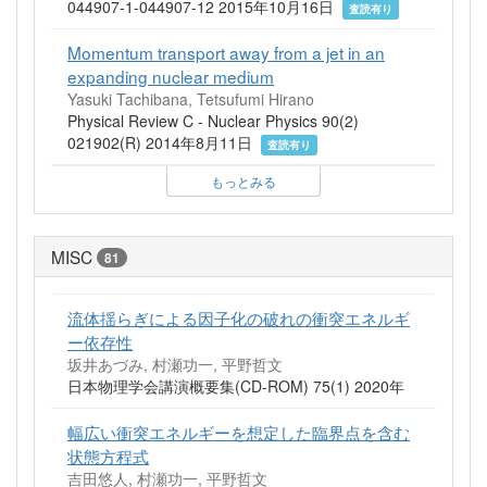
044907-1-044907-12 2015年10月16日
査読有り
Momentum transport away from a jet in an
expanding nuclear medium
Yasuki Tachibana, Tetsufumi Hirano
Physical Review C - Nuclear Physics 90(2)
021902(R) 2014年8月11日
査読有り
もっとみる
MISC
81
流体揺らぎによる因子化の破れの衝突エネルギ
ー依存性
坂井あづみ, 村瀬功一, 平野哲文
日本物理学会講演概要集(CD-ROM) 75(1) 2020年
幅広い衝突エネルギーを想定した臨界点を含む
状態方程式
吉田悠人, 村瀬功一, 平野哲文