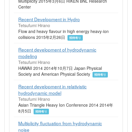
Multiplicity 2015年3月6日 RIKEN BNL Research
Center
Recent Development in Hydro
Tetsufumi Hirano
Flow and heavy flavour in high energy heavy-ion
collisions 2015年2月26日
招待有り
Recent development of hydrodynamic
modeling
Tetsufumi Hirano
HAWAII 2014 2014年10月7日 Japan Physical
Society and American Physical Society
招待有り
Recent development in relativistic
hydrodynamic model
Tetsufumi Hirano
Asian Triangle Heavy Ion Conference 2014 2014年
8月5日
招待有り
Multiplicity fluctuation from hydrodynamic
noise