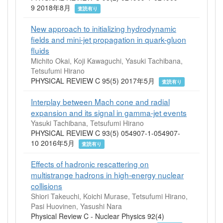
9 2018年8月
査読有り
New approach to initializing hydrodynamic
fields and mini-jet propagation in quark-gluon
fluids
Michito Okai, Koji Kawaguchi, Yasuki Tachibana,
Tetsufumi Hirano
PHYSICAL REVIEW C 95(5) 2017年5月
査読有り
Interplay between Mach cone and radial
expansion and its signal in gamma-jet events
Yasuki Tachibana, Tetsufumi Hirano
PHYSICAL REVIEW C 93(5) 054907-1-054907-
10 2016年5月
査読有り
Effects of hadronic rescattering on
multistrange hadrons in high-energy nuclear
collisions
Shiori Takeuchi, Koichi Murase, Tetsufumi Hirano,
Pasi Huovinen, Yasushi Nara
Physical Review C - Nuclear Physics 92(4)