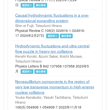
日
査読有り
責任著者
Causal hydrodynamic fluctuations in a one-
dimensional expanding system
Shin-ei Fujii, Tetsufumi Hirano
Physical Review C 109(2) 024916-1-024916-
17 2024年2月27日
査読有り
責任著者
Hydrodynamic fluctuations and ultra-central
flow puzzle in heavy-ion collisions
Kenshi Kuroki, Azumi Sakai, Koichi Murase,
Tetsufumi Hirano
Physics Letters B 842 137958-137958 2023年5
月
査読有り
責任著者
Nonequilibrium components in the region of
very low transverse momentum in high-energy
nuclear collisions
Yuuka Kanakubo, Yasuki Tachibana, Tetsufumi
Hirano
106(5) 054908-1-054908-7 2022年11月18