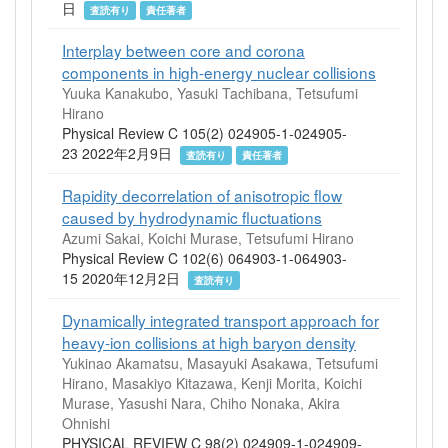
日
査読有り
責任著者
Interplay between core and corona
components in high-energy nuclear collisions
Yuuka Kanakubo, Yasuki Tachibana, Tetsufumi
Hirano
Physical Review C 105(2) 024905-1-024905-
23 2022年2月9日
査読有り
責任著者
Rapidity decorrelation of anisotropic flow
caused by hydrodynamic fluctuations
Azumi Sakai, Koichi Murase, Tetsufumi Hirano
Physical Review C 102(6) 064903-1-064903-
15 2020年12月2日
査読有り
Dynamically integrated transport approach for
heavy-ion collisions at high baryon density
Yukinao Akamatsu, Masayuki Asakawa, Tetsufumi
Hirano, Masakiyo Kitazawa, Kenji Morita, Koichi
Murase, Yasushi Nara, Chiho Nonaka, Akira
Ohnishi
PHYSICAL REVIEW C 98(2) 024909-1-024909-