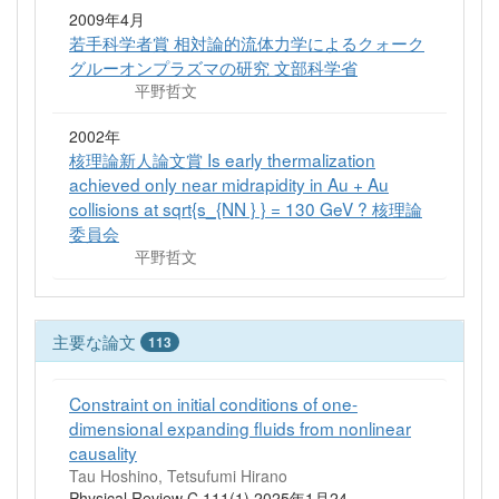
2009年4月
若手科学者賞 相対論的流体力学によるクォーク
グルーオンプラズマの研究 文部科学省
平野哲文
2002年
核理論新人論文賞 Is early thermalization
achieved only near midrapidity in Au + Au
collisions at sqrt{s_{NN } } = 130 GeV ? 核理論
委員会
平野哲文
主要な論文
113
Constraint on initial conditions of one-
dimensional expanding fluids from nonlinear
causality
Tau Hoshino, Tetsufumi Hirano
Physical Review C 111(1) 2025年1月24