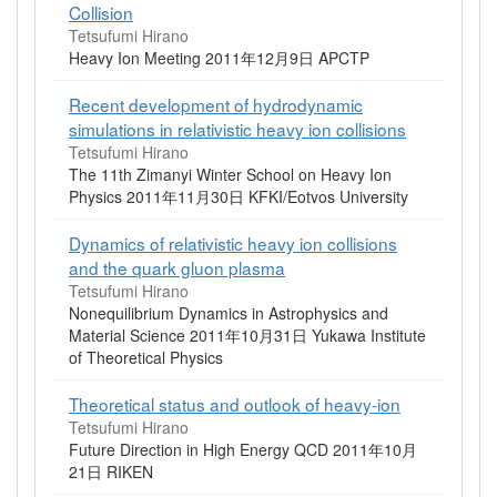
Collision
Tetsufumi Hirano
Heavy Ion Meeting 2011年12月9日 APCTP
Recent development of hydrodynamic
simulations in relativistic heavy ion collisions
Tetsufumi Hirano
The 11th Zimanyi Winter School on Heavy Ion
Physics 2011年11月30日 KFKI/Eotvos University
Dynamics of relativistic heavy ion collisions
and the quark gluon plasma
Tetsufumi Hirano
Nonequilibrium Dynamics in Astrophysics and
Material Science 2011年10月31日 Yukawa Institute
of Theoretical Physics
Theoretical status and outlook of heavy-ion
Tetsufumi Hirano
Future Direction in High Energy QCD 2011年10月
21日 RIKEN