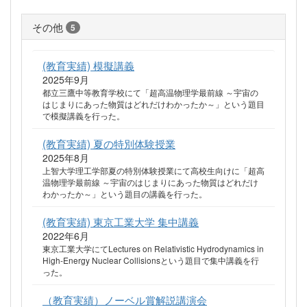
その他
5
(教育実績) 模擬講義
2025年9月
都立三鷹中等教育学校にて「超高温物理学最前線 ～宇宙の
はじまりにあった物質はどれだけわかったか～」という題目
で模擬講義を行った。
(教育実績) 夏の特別体験授業
2025年8月
上智大学理工学部夏の特別体験授業にて高校生向けに「超高
温物理学最前線 ～宇宙のはじまりにあった物質はどれだけ
わかったか～」という題目の講義を行った。
(教育実績) 東京工業大学 集中講義
2022年6月
東京工業大学にてLectures on Relativistic Hydrodynamics in
High-Energy Nuclear Collisionsという題目で集中講義を行
った。
（教育実績）ノーベル賞解説講演会