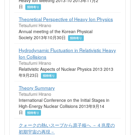
Heavy Ion Meeting 2013-10 2013年11月2
日
招待有り
Theoretical Perspective of Heavy Ion Physics
Tetsufumi Hirano
Annual meeting of the Korean Physical
Society 2013年10月30日
招待有り
Hydrodynamic Fluctuation in Relativistic Heavy
Ion Collisions
Tetsufumi Hirano
Relativistic Aspects of Nuclear Physics 2013 2013
年9月23日
招待有り
Theory Summary
Tetsufumi Hirano
International Conference on the Initial Stages in
High-Energy Nuclear Collisions 2013年9月14
日
招待有り
クォークの熱いスープから原子核へ －４兆度の
初期宇宙の再現－