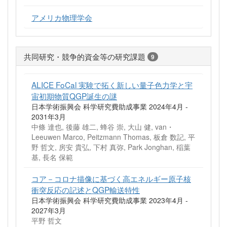
アメリカ物理学会
共同研究・競争的資金等の研究課題
9
ALICE FoCal 実験で拓く新しい量子色力学と宇
宙初期物質QGP誕生の謎
日本学術振興会 科学研究費助成事業 2024年4月 -
2031年3月
中條 達也, 後藤 雄二, 蜂谷 崇, 大山 健, van・
Leeuwen Marco, Peitzmann Thomas, 板倉 数記, 平
野 哲文, 房安 貴弘, 下村 真弥, Park Jonghan, 稲葉
基, 長名 保範
コア－コロナ描像に基づく高エネルギー原子核
衝突反応の記述とQGP輸送特性
日本学術振興会 科学研究費助成事業 2023年4月 -
2027年3月
平野 哲文