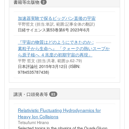
書籍等出版物
2
加速器実験で探るビッグバン直後の宇宙
平野哲文 (担当:単訳, 範囲:記事全体の翻訳)
日経サイエンス第53巻第6号 2023年6月
『宇宙の物質はどのようにできたのか :
素粒子から生命へ』 「クォークの熱いスープか
ら原子核へ ４兆度の初期宇宙の再現」
平野 哲文 (担当:共著, 範囲:p.62-79)
日本評論社 2015年3月12日 (ISBN:
9784535787438)
講演・口頭発表等
83
Relativistic Fluctuating Hydrodynamics for
Heavy Ion Collisions
Tetsufumi Hirano
Selected topics in the physics of the Quark-Gluon