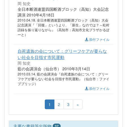
岡 知史
全日本断酒連盟四国断酒ブロック（高知）大会記念
講演 2010年4月18日
2010.04.18. 全日本断酒連盟四国断酒ブロック（高知）大会
記念講演『「回復」というより、「新生」なのでは？～松村
語録を振り返りながら』（高知市：高知市文化プラザかるぽ
ーと）
添付ファイル
自死遺族の会について：グリーフケアが要らな
い社会を目指す市民運動
岡 知史
藍の会講演会（仙台市） 2010年3月14日
2010.03.14. 藍の会講演会『自死遺族の会について：グリー
フケアが要らない社会を目指す市民運動』（仙台市：ファイ
ブブリッジ）
添付ファイル
1
2
3
»
主要な書籍等出版物
37