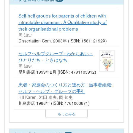
Self-helf groups for parents of children with
intractable diseases : A Qualitative study of
their organisational problems
岡 知史
Dissertation Com. 2003年 (ISBN: 158112192X)
セルフヘルプグループ : わかちあい・
ひとりだち・ときはなち
岡 知史
星和書店 1999年2月 (ISBN: 4791103912)
患者・家族会のつくり方と進め方 : 当事者組織:
セルフ・ヘルプ・グループの手引
Hill Karen, 岩田 泰夫, 岡 知史
川島書店 1988年 (ISBN: 4761003871)
もっとみる