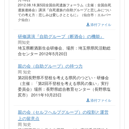
2012.08.18.第5回全国自死遺族フォーラム（主催：全国自死
遺族連絡会）講演『自死遺族の自助グループと悲しみについ
ての考え方：悲しみは愛しさとともに』（仙台市：エルパー
ク仙台）
添付ファイル
研修講演『自助グループ（断酒会）の機能』
岡知史
埼玉県断酒新生会研修会、場所：埼玉県県民活動総
合センター 2012年5月20日
親の会（自助グループ）の持つ力
岡 知史
第2回長野県不登校を考える県民のつどい・研修会
（主催：「第2回不登校を考える県民の集い」実行
委員会）場所：長野県総合教育センター（長野県塩
尻市） 2011年10月23日
添付ファイル
親の会（セルフヘルプグループ）の役割と運営
上の留意点
岡 知史