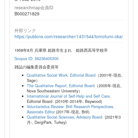
researchmap会員ID
B000271829
外部リンク
https://publons.com/researcher/1431544/tomofumi-oka/
1958年8月 兵庫県 姫路市生まれ 姫路西高等学校卒
Scopus ID: 56236405300
雑誌の編集委員会委員等
Qualitative Social Work, Editorial Board
（2001年-現在,
Sage）
The Qualitative Report, Editorial Board
（2005年-現在,
Nova Southeastern University）
International Journal of Self-Help and Self Care
,
Editorial Board (2010年-2014年, Baywood)
Voluntaristics Review: Brill Research Perspectives,
Associate Editor
(2017年-現在, Brill)
Qualitative Social Sciences, Advisory Board
(2021年3
月-, DergiPark, Turkey)