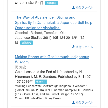
416 2017年1月1日
招待有り
添付ファイル
The Way of Abstinence’: Stigma and
Spirituality in Danshukai, a Japanese Self-help
Organisation for Alcoholics.
Chenhall, Richard, Tomofumi Oka
Japanese Studies 36(1) 105-124 2016年1月2
日
査読有り
添付ファイル
Making Peace with Grief through Indigenous
Wisdom.
岡 知史
Care, Loss, and the End of Life, edited by N.
Hinerman & M. R. Sanders, Published by Brill 127-
137 2016年
査読有り
“Making Peace with Grief through Indigenous Wisdom.”
(Tomofumi Oka, 2016) In N. Hinerman &amp; M. R. Sanders
(Eds.), Care, Loss, and the End of Life (pp. 127-137).
Oxford, UK: Inter-Disciplinary Press.
添付ファイル