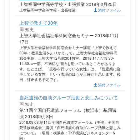
上智福岡中学高等学校・出張授業 2019年2月25日
上智福岡中学高等学校・出張授業
添付ファイル
上智で教えて30年
岡 知史
上智大学社会福祉学科同窓会セミナー 2018年11月
17日
上智大学社会福祉学科同窓会セミナー講演『上智で教えて
30年：教員生活をふりかえって』上智大学社会福祉学科同
窓会主催、上智大学12号館301教室、2018.11.17.13:30-
14:30. ※一部、不適切な用語を用いているところがありま
す。たとえば、「売春を行っている女性」は、「性産業に従
事している女性」という表現のほうが正確だと思います。後
日、訂正する予定です。
添付ファイル
自死遺族の自助グループ活動と悲しみについて
岡 知史
第11回全国自死遺族フォーラム（横浜市）基調講
演 2018年9月8日
2018.09.08.第11回全国自死遺族フォーラム（主催：全国自
死遺族連絡会）講演『自死遺族の自助グループ活動と悲しみ
について』（場所：横浜市：TKP横浜ビジネスセンター6
階）