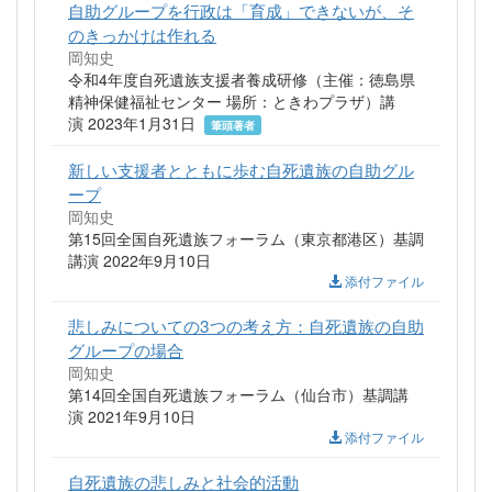
自助グループを行政は「育成」できないが、そ
のきっかけは作れる
岡知史
令和4年度自死遺族支援者養成研修（主催：徳島県
精神保健福祉センター 場所：ときわプラザ）講
演 2023年1月31日
筆頭著者
新しい支援者とともに歩む自死遺族の自助グル
ープ
岡知史
第15回全国自死遺族フォーラム（東京都港区）基調
講演 2022年9月10日
添付ファイル
悲しみについての3つの考え方：自死遺族の自助
グループの場合
岡知史
第14回全国自死遺族フォーラム（仙台市）基調講
演 2021年9月10日
添付ファイル
自死遺族の悲しみと社会的活動