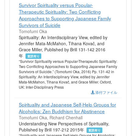
Survivor Spirituality versus Popular-
Therapeutic Spirituality: Two Conflicting
Approaches to Supporting Japanese Family
Survivors of Suicide
Tomofumi Oka
Spirituality: An Interdisciplinary View, edited by
Jennifer Mata-McMahon, Tihana Kovač, and
Grace Miller, Published by Brill 131-142 2016
年
査読有り
“Survivor Spirituality versus Popular-Therapeutic Spirituality:
Two Conflicting Approaches to Supporting Japanese Family
Survivors of Suicide.” (Tomofumi Oka, 2016) Pp. 131-42 in
Spirituality: An Interdisciplinary View, edited by Jennifer
Mata-McMahon, Tihana Kovač, and Grace Miller. Oxford,
UK: Inter-Disciplinary Press
添付ファイル
Spirituality and Japanese Self-Help Groups for
Alcoholics: Zen Buddhism for Abstinence
Tomofumi Oka, Richard Chenhall
Understanding New Perspectives of Spirituality,
Published by Brill 197-212 2015年
査読有り
“Spirituality and Japanese Self-Help Groups for Alcoholics: