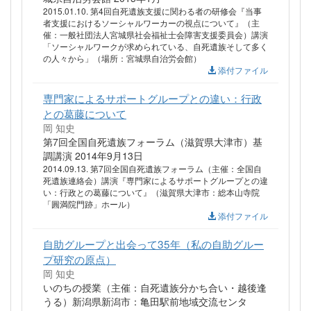
2015.01.10. 第4回自死遺族支援に関わる者の研修会『当事
者支援におけるソーシャルワーカーの視点について』（主
催：一般社団法人宮城県社会福祉士会障害支援委員会）講演
「ソーシャルワークが求められている、自死遺族そして多く
の人々から」（場所：宮城県自治労会館）
添付ファイル
専門家によるサポートグループとの違い：行政
との葛藤について
岡 知史
第7回全国自死遺族フォーラム（滋賀県大津市）基
調講演 2014年9月13日
2014.09.13. 第7回全国自死遺族フォーラム（主催：全国自
死遺族連絡会）講演『専門家によるサポートグループとの違
い：行政との葛藤について』（滋賀県大津市：総本山寺院
「圓満院門跡」ホール）
添付ファイル
自助グループと出会って35年（私の自助グルー
プ研究の原点）
岡 知史
いのちの授業（主催：自死遺族分かち合い・越後逢
うる）新潟県新潟市：亀田駅前地域交流センタ