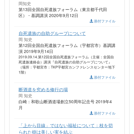
岡知史
第13回全国自死遺族フォーラム（東京都千代田
区）・基調講演 2020年9月12日
添付ファイル
自死遺族の自助グループについて
岡 知史
第12回全国自死遺族フォーラム（宇都宮市）基調講
演 2019年9月14日
2019.09.14.第12回全国自死遺族フォーラム（主催：全国自
死遺族連絡会）講演『自死遺族の自助グループについて』
（場所：宇都宮市：TKP宇都宮カンファレンスセンター地下
1階）
添付ファイル
断酒道を究める修行の場
岡 知史
白崎：和歌山断酒道場創立50周年記念号 2019年4
月
添付ファイル
「上から目線」ではない福祉について：枝を切
られた樹は美しい実を結ぶ