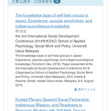
主要な講演・口頭発表等
56
The knowledge base of self-help groups in
Japan: Experience, popular psychology, and
indigenous/religious knowledge
岡 知史
the 3rd International Social Development
Conference 2018年8月8日 School of Applied
Psychology, Social Work and Policy, Universiti
Utara Malaysia
The knowledge base of self-help groups in Japan:
Experience, popular psychology, and indigenous/religious
knowledge (Tomofumi Oka, 2018). Paper presented at the
3rd International Social Development Conference 2018
(Organised by School of Applied Psychology, Social Work
and Policy, Universiti Utara Malaysia), EDC Hotels &
Resorts, Sintok, Kedah Darul Aman, Malaysia, 8-9, August,
2018.
添付ファイル
[Invited Plenary Speech] Equal Partnership,
Indigenous Wisdom, and Readiness to
Respond: Working with Self-Help Groups