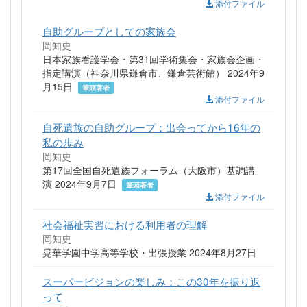
添付ファイル
自助グループとしての家族会
岡知史
日本家族看護学会・第31回学術集会・家族会企画・
指定講演（神奈川県鎌倉市、鎌倉芸術館） 2024年9
月15日
筆頭著者
添付ファイル
自死遺族の自助グループ：出会ってから16年の
私の歩み
岡知史
第17回全国自死遺族フォーラム（大阪市）基調講
演 2024年9月7日
筆頭著者
添付ファイル
社会福祉実習における利用者の理解
岡知史
晃華学園中学高等学校・出張授業 2024年8月27日
スーパービジョンの楽しみ：この30年を振り返
って