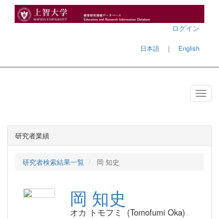
ログイン
日本語
｜
English
研究者業績
研究者検索結果一覧
岡 知史
岡 知史
オカ トモフミ (Tomofumi Oka)