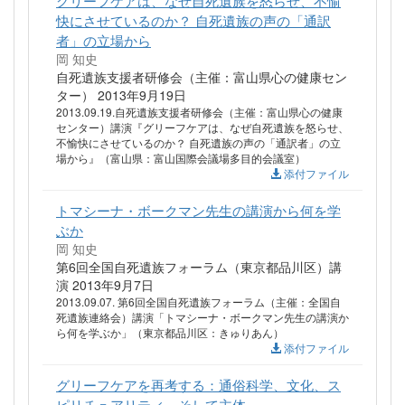
快にさせているのか？ 自死遺族の声の「通訳
者」の立場から
岡 知史
自死遺族支援者研修会（主催：富山県心の健康セン
ター） 2013年9月19日
2013.09.19.自死遺族支援者研修会（主催：富山県心の健康
センター）講演『グリーフケアは、なぜ自死遺族を怒らせ、
不愉快にさせているのか？ 自死遺族の声の「通訳者」の立
場から』（富山県：富山国際会議場多目的会議室）
添付ファイル
トマシーナ・ボークマン先生の講演から何を学
ぶか
岡 知史
第6回全国自死遺族フォーラム（東京都品川区）講
演 2013年9月7日
2013.09.07. 第6回全国自死遺族フォーラム（主催：全国自
死遺族連絡会）講演「トマシーナ・ボークマン先生の講演か
ら何を学ぶか」（東京都品川区：きゅりあん）
添付ファイル
グリーフケアを再考する：通俗科学、文化、ス
ピリチュアリティ、そして主体