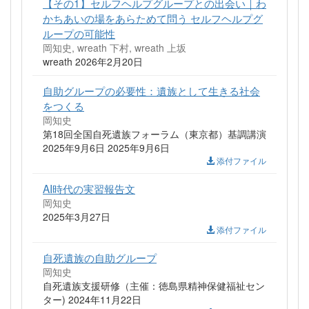
【その1】セルフヘルプグループとの出会い｜わ
かちあいの場をあらためて問う セルフヘルプグ
ループの可能性
岡知史, wreath 下村, wreath 上坂
wreath 2026年2月20日
自助グループの必要性：遺族として生きる社会
をつくる
岡知史
第18回全国自死遺族フォーラム（東京都）基調講演
2025年9月6日 2025年9月6日
添付ファイル
AI時代の実習報告文
岡知史
2025年3月27日
添付ファイル
自死遺族の自助グループ
岡知史
自死遺族支援研修（主催：徳島県精神保健福祉セン
ター) 2024年11月22日