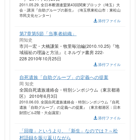
2011.05.29. 全日本断酒連盟第43回関東ブロック（埼玉）大
会・講演『自助グループの新生』（埼玉県東松山市：東松山
市民文化センター）
添付ファイル
第7章第5節「当事者組織」
岡知史
市川一宏・大橋謙策・牧里毎治編(2010.10.25)『地
域福祉の理論と方法』ミネルヴァ書房 222-
228 2010年10月25日
添付ファイル
自死遺族「自助グループ」の定義への提案
岡 知史
全国自死遺族連絡会・特別シンポジウム（東京都港
区） 2010年6月3日
2010.06.03. 全国自死遺族連絡会・特別シンポジウム『自死
遺族「自助グループ」の定義への提案』（東京都港区：日本
財団ビル2階・大会議室）
添付ファイル
「回復」というより、「新生」なのでは？～松
村語録を振り返りながら