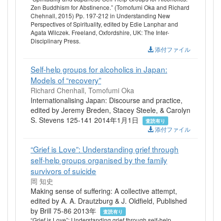
Zen Buddhism for Abstinence.” (Tomofumi Oka and Richard
Chehnall, 2015) Pp. 197-212 in Understanding New
Perspectives of Spirituality, edited by Edie Lanphar and
Agata Wilczek. Freeland, Oxfordshire, UK: The Inter-
Disciplinary Press.
添付ファイル
Self-help groups for alcoholics in Japan:
Models of “recovery”
Richard Chenhall, Tomofumi Oka
Internationalising Japan: Discourse and practice,
edited by Jeremy Breden, Stacey Steele, & Carolyn
S. Stevens 125-141 2014年1月1日
査読有り
添付ファイル
“Grief is Love”: Understanding grief through
self-help groups organised by the family
survivors of suicide
岡 知史
Making sense of suffering: A collective attempt,
edited by A. A. Drautzburg & J. Oldfield, Published
by Brill 75-86 2013年
査読有り
“Grief is Love”: Understanding grief through self-help