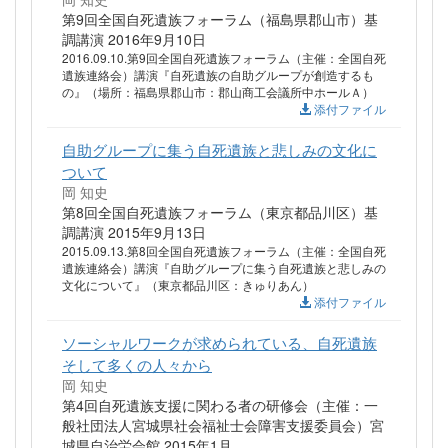
第9回全国自死遺族フォーラム（福島県郡山市）基
調講演 2016年9月10日
2016.09.10.第9回全国自死遺族フォーラム（主催：全国自死
遺族連絡会）講演『自死遺族の自助グループが創造するも
の』（場所：福島県郡山市：郡山商工会議所中ホールＡ）
添付ファイル
自助グループに集う自死遺族と悲しみの文化に
ついて
岡 知史
第8回全国自死遺族フォーラム（東京都品川区）基
調講演 2015年9月13日
2015.09.13.第8回全国自死遺族フォーラム（主催：全国自死
遺族連絡会）講演『自助グループに集う自死遺族と悲しみの
文化について』（東京都品川区：きゅりあん）
添付ファイル
ソーシャルワークが求められている、自死遺族
そして多くの人々から
岡 知史
第4回自死遺族支援に関わる者の研修会（主催：一
般社団法人宮城県社会福祉士会障害支援委員会）宮
城県自治労会館 2015年1月