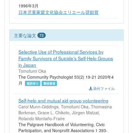
1996年3月
日本児童家庭文化協会エリエール奨励賞
主要な論文
73
Selective Use of Professional Services by
Family Survivors of Suicide’s Self-Help Groups
in Japan
Tomofumi Oka
The Community Psychologist 53(2) 19-21 2020年4
月
査読有り
筆頭著者
添付ファイル
Self-help and mutual aid group volunteering
Carol Munn-Giddings, Tomofumi Oka, Thomasina
Borkman, Grace L. Chikoto, Jürgen Matzat,
Rolando Montaño-Fraire
The Palgrave Handbook of Volunteering, Civic
Participation, and Nonprofit Associations 1 393-