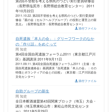
第2回不登校を考える県民のつどい実行委員研修会
（長野県塩尻市：長野県総合教育センター） 2011
年10月22日
2011.10.22. 第2回不登校を考える県民のつどい実行委員研
修会『親の会（セルフヘルプグループ）の役割と運営上の留
意点』（長野県塩尻市：長野県総合教育センター）
添付ファイル
自死遺族「本人の会」：グリーフワークのなか
の「作り話」をめぐって
岡 知史
第4回全国自死遺族フォーラム2011（東京都江戸川
区）基調講演 2011年9月11日
2011.09.11. 第4回全国自死遺族フォーラム2011（主催：全
国自死遺族連絡会）基調講演『自死遺族「本人の会」：その
特徴とボランティアの会との比較』（東京都：江戸川区総合
文化センター）
添付ファイル
自助グループの新生
岡 知史
全日本断酒連盟第43回関東ブロック（埼玉）大会・
講演（埼玉県東松山市：東松山市民文化センタ
ー） 2011年5月29日