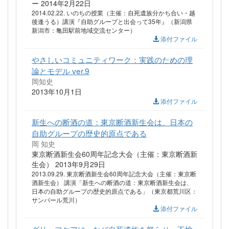
ー 2014年2月22日
2014.02.22. いのちの授業（主催：自死遺族分かち合い・越
後逢うる）講演『自助グループと出会って35年』（新潟県
新潟市：亀田駅前地域交流センター）
添付ファイル
やさしいコミュニティワーク：実践のための理
論とモデル ver.9
岡知史
2013年10月1日
添付ファイル
新生への断酒の道：東京断酒新生会は、日本の
自助グループの歴史的原点である
岡 知史
東京断酒新生会60周年記念大会（主催：東京断酒新
生会） 2013年9月29日
2013.09.29. 東京断酒新生会60周年記念大会（主催：東京断
酒新生会） 講演「新生への断酒の道：東京断酒新生会は、
日本の自助グループの歴史的原点である」（東京都荒川区：
サンパール荒川）
添付ファイル
グリーフケアは、なぜ自死遺族を怒らせ、不愉