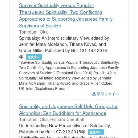
Survivor Spirituality versus Popular-
Therapeutic Spirituality: Two Conflicting
Approaches to Supporting Japanese Family
Survivors of Suicide
Tomofumi Oka
Spirituality: An Interdisciplinary View, edited by
Jennifer Mata-McMahon, Tihana Kovač, and
Grace Miller, Published by Brill 131-142 2016
年
査読有り
“Survivor Spirituality versus Popular-Therapeutic Spirituality:
Two Conflicting Approaches to Supporting Japanese Family
Survivors of Suicide.” (Tomofumi Oka, 2016) Pp. 131-42 in
Spirituality: An Interdisciplinary View, edited by Jennifer
Mata-McMahon, Tihana Kovač, and Grace Miller. Oxford,
UK: Inter-Disciplinary Press
添付ファイル
Spirituality and Japanese Self-Help Groups for
Alcoholics: Zen Buddhism for Abstinence
Tomofumi Oka, Richard Chenhall
Understanding New Perspectives of Spirituality,
Published by Brill 197-212 2015年
査読有り
“Spirituality and Japanese Self-Help Groups for Alcoholics: