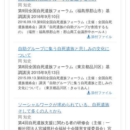
岡 知史
第9回全国自死遺族フォーラム（福島県郡山市）基
調講演 2016年9月10日
2016.09.10.第9回全国自死遺族フォーラム（主催：全国自死
遺族連絡会）講演『自死遺族の自助グループが創造するも
の』（場所：福島県郡山市：郡山商工会議所中ホールＡ）
添付ファイル
自助グループに集う自死遺族と悲しみの文化に
ついて
岡 知史
第8回全国自死遺族フォーラム（東京都品川区）基
調講演 2015年9月13日
2015.09.13.第8回全国自死遺族フォーラム（主催：全国自死
遺族連絡会）講演『自助グループに集う自死遺族と悲しみの
文化について』（東京都品川区：きゅりあん）
添付ファイル
ソーシャルワークが求められている、自死遺族
そして多くの人々から
岡 知史
第4回自死遺族支援に関わる者の研修会（主催：一
般社団法人宮城県社会福祉士会障害支援委員会）宮