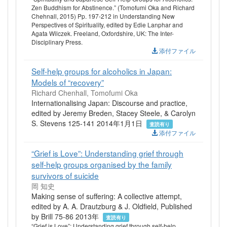
Zen Buddhism for Abstinence.” (Tomofumi Oka and Richard
Chehnall, 2015) Pp. 197-212 in Understanding New
Perspectives of Spirituality, edited by Edie Lanphar and
Agata Wilczek. Freeland, Oxfordshire, UK: The Inter-
Disciplinary Press.
添付ファイル
Self-help groups for alcoholics in Japan:
Models of “recovery”
Richard Chenhall, Tomofumi Oka
Internationalising Japan: Discourse and practice,
edited by Jeremy Breden, Stacey Steele, & Carolyn
S. Stevens 125-141 2014年1月1日
査読有り
添付ファイル
“Grief is Love”: Understanding grief through
self-help groups organised by the family
survivors of suicide
岡 知史
Making sense of suffering: A collective attempt,
edited by A. A. Drautzburg & J. Oldfield, Published
by Brill 75-86 2013年
査読有り
“Grief is Love”: Understanding grief through self-help