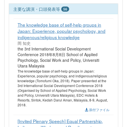
主要な講演・口頭発表等
56
The knowledge base of self-help groups in
Japan: Experience, popular psychology, and
indigenous/religious knowledge
岡 知史
the 3rd International Social Development
Conference 2018年8月8日 School of Applied
Psychology, Social Work and Policy, Universiti
Utara Malaysia
The knowledge base of self-help groups in Japan:
Experience, popular psychology, and indigenous/religious
knowledge (Tomofumi Oka, 2018). Paper presented at the
3rd International Social Development Conference 2018
(Organised by School of Applied Psychology, Social Work
and Policy, Universiti Utara Malaysia), EDC Hotels &
Resorts, Sintok, Kedah Darul Aman, Malaysia, 8-9, August,
2018.
添付ファイル
[Invited Plenary Speech] Equal Partnership,