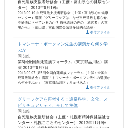
自死遺族支援者研修会（主催：富山県心の健康セン
ター） 2013年9月19日
2013.09.19.自死遺族支援者研修会（主催：富山県心の健康
センター）講演『グリーフケアは、なぜ自死遺族を怒らせ、
不愉快にさせているのか？ 自死遺族の声の「通訳者」の立
場から』（富山県：富山国際会議場多目的会議室）
添付ファイル
トマシーナ・ボークマン先生の講演から何を学
ぶか
岡 知史
第6回全国自死遺族フォーラム（東京都品川区）講
演 2013年9月7日
2013.09.07. 第6回全国自死遺族フォーラム（主催：全国自
死遺族連絡会）講演「トマシーナ・ボークマン先生の講演か
ら何を学ぶか」（東京都品川区：きゅりあん）
添付ファイル
グリーフケアを再考する：通俗科学、文化、ス
ピリチュアリティ、そして主体
岡 知史
自死遺族支援研修会（主催：札幌市精神保健福祉セ
ンター・札幌こころのセンター） 2012年11月9日
2012.11.09. 札幌市精神保健福祉センター（札幌こころのセ