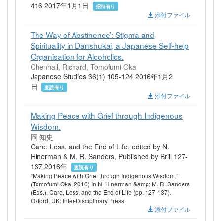
416 2017年1月1日
招待有り
添付ファイル
The Way of Abstinence’: Stigma and
Spirituality in Danshukai, a Japanese Self-help
Organisation for Alcoholics.
Chenhall, Richard, Tomofumi Oka
Japanese Studies 36(1) 105-124 2016年1月2
日
査読有り
添付ファイル
Making Peace with Grief through Indigenous
Wisdom.
岡 知史
Care, Loss, and the End of Life, edited by N.
Hinerman & M. R. Sanders, Published by Brill 127-
137 2016年
査読有り
“Making Peace with Grief through Indigenous Wisdom.”
(Tomofumi Oka, 2016) In N. Hinerman &amp; M. R. Sanders
(Eds.), Care, Loss, and the End of Life (pp. 127-137).
Oxford, UK: Inter-Disciplinary Press.
添付ファイル