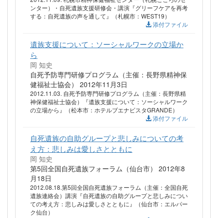
ンター）・自死遺族支援研修会・講演『グリーフケアを再考
する：自死遺族の声を通して』（札幌市：WEST19）
添付ファイル
遺族支援について：ソーシャルワークの立場か
ら
岡 知史
自死予防専門研修プログラム（主催：長野県精神保
健福祉士協会） 2012年11月3日
2012.11.03. 自死予防専門研修プログラム（主催：長野県精
神保健福祉士協会）『遺族支援について：ソーシャルワーク
の立場から』（松本市：ホテルブエナビスタGRANDE）
添付ファイル
自死遺族の自助グループと悲しみについての考
え方：悲しみは愛しさとともに
岡 知史
第5回全国自死遺族フォーラム（仙台市） 2012年8
月18日
2012.08.18.第5回全国自死遺族フォーラム（主催：全国自死
遺族連絡会）講演『自死遺族の自助グループと悲しみについ
ての考え方：悲しみは愛しさとともに』（仙台市：エルパー
ク仙台）