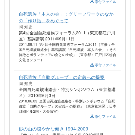
添付ファイル
自死遺族「本人の会」：グリーフワークのなか
の「作り話」をめぐって
岡 知史
第4回全国自死遺族フォーラム2011（東京都江戸川
区）基調講演 2011年9月11日
2011.09.11. 第4回全国自死遺族フォーラム2011（主催：全
国自死遺族連絡会）基調講演『自死遺族「本人の会」：その
特徴とボランティアの会との比較』（東京都：江戸川区総合
文化センター）
添付ファイル
自死遺族「自助グループ」の定義への提案
岡 知史
全国自死遺族連絡会・特別シンポジウム（東京都港
区） 2010年6月3日
2010.06.03. 全国自死遺族連絡会・特別シンポジウム『自死
遺族「自助グループ」の定義への提案』（東京都港区：日本
財団ビル2階・大会議室）
添付ファイル
砂の山の穏やかな傾き 1994-2009
『サロンあべの』掲載エッセイ集 2010年3月