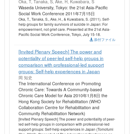
Oka, T, Tanaka, S, Ake, H, Kuwabara, S
Waseda University, Tokyo: the 21st Asia-Pacific
Social Work Conference 2011年7月15日
Oka, T., Tanaka, S., Ake, H., & Kuwabara, S. (2011). Self-
help groups for family survivors of suicide in Japan: For
empowerment, not grief care. Presented at the 21st Asia-
Pacific Social Work Conference, Tokyo, July 15-18.
添付ファイル
[Invited Plenary Speech] The power and
potentiality of peer-led self-help groups in
comparison with professional-led support
groups: Self-help experiences in Japan
岡 知史
The International Conference on Promoting
Chronic Care: Towards A Community-based
Chronic Care Model for Asia 2010年1月8日 the
Hong Kong Society for Rehabilitation (WHO
Collaboration Centre for Rehabilitation and
Community Rehabilitation Network)
[Invited Plenary Speech] The power and potentiality of peer-
led self-help groups in comparison with professional-led
support groups: Self-help experiences in Japan (Tomofumi