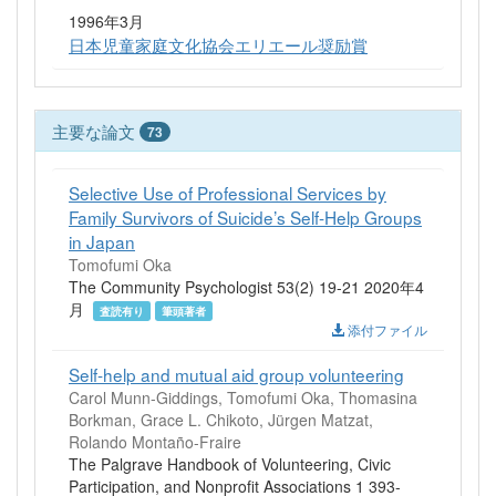
1996年3月
日本児童家庭文化協会エリエール奨励賞
主要な論文
73
Selective Use of Professional Services by
Family Survivors of Suicide’s Self-Help Groups
in Japan
Tomofumi Oka
The Community Psychologist 53(2) 19-21 2020年4
月
査読有り
筆頭著者
添付ファイル
Self-help and mutual aid group volunteering
Carol Munn-Giddings, Tomofumi Oka, Thomasina
Borkman, Grace L. Chikoto, Jürgen Matzat,
Rolando Montaño-Fraire
The Palgrave Handbook of Volunteering, Civic
Participation, and Nonprofit Associations 1 393-