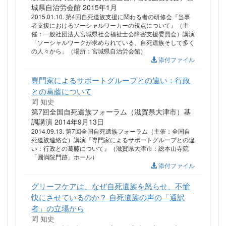
城県自治労会館 2015年1月
2015.01.10. 第4回自死遺族支援に関わる者の研修会『当事
者支援におけるソーシャルワーカーの視点について』（主
催：一般社団法人宮城県社会福祉士会障害支援委員会）講演
「ソーシャルワークが求められている、自死遺族そして多く
の人々から」（場所：宮城県自治労会館）
添付ファイル
専門家によるサポートグループとの違い：行政
との葛藤について
岡 知史
第7回全国自死遺族フォーラム（滋賀県大津市）基
調講演 2014年9月13日
2014.09.13. 第7回全国自死遺族フォーラム（主催：全国自
死遺族連絡会）講演『専門家によるサポートグループとの違
い：行政との葛藤について』（滋賀県大津市：総本山寺院
「圓満院門跡」ホール）
添付ファイル
グリーフケアは、なぜ自死遺族を怒らせ、不愉
快にさせているのか？ 自死遺族の声の「通訳
者」の立場から
岡 知史