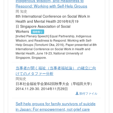
Indigenous Wisdom, and Readiness to
Respond: Working with Self-Help Groups
岡 知史
8th International Conference on Social Work in
Health and Mental Health 2016年6月19
日 Singapore Association of Social
Workers
招待有り
[Invited Plenary Speech] Equal Partnership, Indigenous
Wisdom, and Readiness to Respond: Working with Self-
Help Groups (Tomofumi Oka, 2016). Paper presented at 8th
International Conference on Social Work in Health and
Mental Health, June 19-23, National University of
Singapore, Singapore.
当事者が開く福祉（当事者福祉論） の確立に向
けてのメタファー分析
岡知史
日本社会福祉学会第62回秋季大会（早稲田大学）
2014.11.29-30. 2014年11月29日
添付ファイル
Self-help groups for family survivors of suicide
in Japan: For empowerment, not grief care