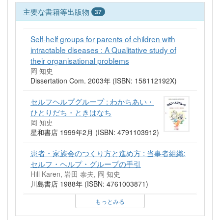
主要な書籍等出版物
37
Self-helf groups for parents of children with
intractable diseases : A Qualitative study of
their organisational problems
岡 知史
Dissertation Com. 2003年 (ISBN: 158112192X)
セルフヘルプグループ : わかちあい・
ひとりだち・ときはなち
岡 知史
星和書店 1999年2月 (ISBN: 4791103912)
患者・家族会のつくり方と進め方 : 当事者組織:
セルフ・ヘルプ・グループの手引
Hill Karen, 岩田 泰夫, 岡 知史
川島書店 1988年 (ISBN: 4761003871)
もっとみる