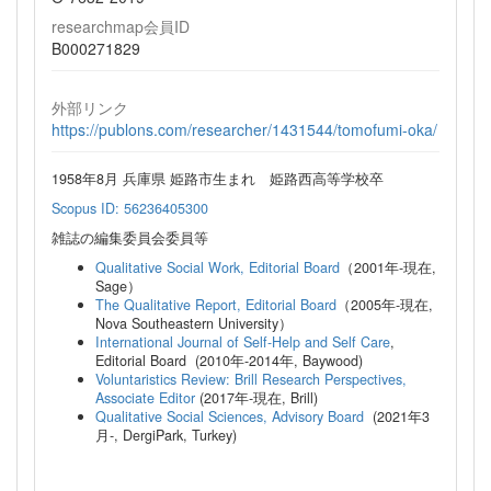
researchmap会員ID
B000271829
外部リンク
https://publons.com/researcher/1431544/tomofumi-oka/
1958年8月 兵庫県 姫路市生まれ 姫路西高等学校卒
Scopus ID: 56236405300
雑誌の編集委員会委員等
Qualitative Social Work, Editorial Board
（2001年-現在,
Sage）
The Qualitative Report, Editorial Board
（2005年-現在,
Nova Southeastern University）
International Journal of Self-Help and Self Care
,
Editorial Board (2010年-2014年, Baywood)
Voluntaristics Review: Brill Research Perspectives,
Associate Editor
(2017年-現在, Brill)
Qualitative Social Sciences, Advisory Board
(2021年3
月-, DergiPark, Turkey)