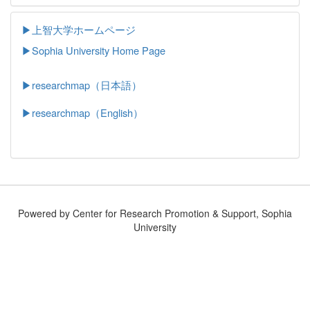
▶上智大学ホームページ
▶
Sophia University Home Page
▶researchmap（日本語）
▶researchmap（English）
Powered by Center for Research Promotion & Support, Sophia
University