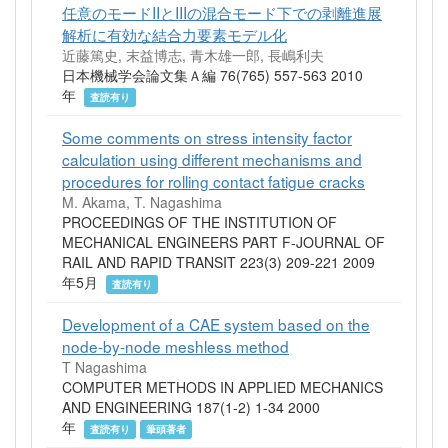
任意のモードIIとIIIの混合モード下での剥離進展
解析に有効な結合力要素モデル化
近藤篤史, 末益博志, 青木雄一郎, 長嶋利夫
日本機械学会論文集Ａ編 76(765) 557-563 2010
年
査読有り
Some comments on stress intensity factor
calculation using different mechanisms and
procedures for rolling contact fatigue cracks
M. Akama, T. Nagashima
PROCEEDINGS OF THE INSTITUTION OF
MECHANICAL ENGINEERS PART F-JOURNAL OF
RAIL AND RAPID TRANSIT 223(3) 209-221 2009
年5月
査読有り
Development of a CAE system based on the
node-by-node meshless method
T Nagashima
COMPUTER METHODS IN APPLIED MECHANICS
AND ENGINEERING 187(1-2) 1-34 2000
年
査読有り
筆頭著者