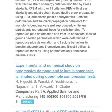
with fracture strain or energy criterion modified by stress
triaxiality, XFEM with J or ?J criterion, FEM with stress
triaxiality and plastic strain based ductile crack propagation
using FEM, and elastic-plastic peridynamics. Both the
deformation and the crack propagation behaviors for
monotonic bending were well reproduced, while few
participants reproduced those for cyclic bending. To
reproduce pipe deformation and fracture behaviors, most of
groups needed parameters which were determined to
reproduce pipe deformation and fracture behaviors in
benchmark problems themselves and it is still difficult to
reproduce them by using parameters only from basic
materials tests.
Experimental and numerical study on
progressive damage and failure in composite
laminates during open-hole compression tests
R. Higuchi, S. Warabi, A. Yoshimura, T.
Nagashima, T. Yokozeki, T. Okabe
Composites Part A: Applied Science and
Manufacturing 145 106300-106300 2021年6
月
査読有り
準三次元XFEM を用いたCFRP 積層板の準静的