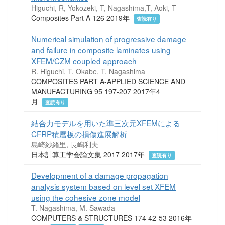
Higuchi, R, Yokozeki, T, Nagashima,T, Aoki, T
Composites Part A 126 2019年
査読有り
Numerical simulation of progressive damage
and failure in composite laminates using
XFEM/CZM coupled approach
R. Higuchi, T. Okabe, T. Nagashima
COMPOSITES PART A-APPLIED SCIENCE AND
MANUFACTURING 95 197-207 2017年4
月
査読有り
結合力モデルを用いた準三次元XFEMによる
CFRP積層板の損傷進展解析
島崎紗緒里, 長嶋利夫
日本計算工学会論文集 2017 2017年
査読有り
Development of a damage propagation
analysis system based on level set XFEM
using the cohesive zone model
T. Nagashima, M. Sawada
COMPUTERS & STRUCTURES 174 42-53 2016年