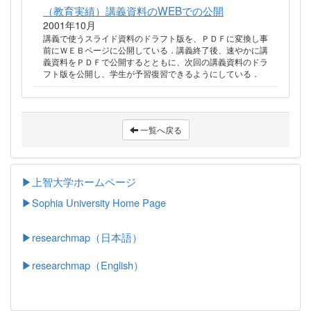
（教育実績）講義資料のWEBでの公開
2001年10月
講義で使うスライド資料のドラフト版を、ＰＤＦに変換し事
前にＷＥＢページに公開している．講義終了後、速やかに講
義資料をＰＤＦで公開するとともに、次回の講義資料のドラ
フト版を公開し、学生が予習復習できるようにしている．
一覧へ戻る
▶上智大学ホームページ
▶
Sophia University Home Page
▶researchmap（日本語）
▶researchmap（English）