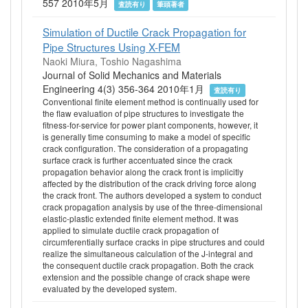
557 2010年5月
査読有り
筆頭著者
Simulation of Ductile Crack Propagation for
Pipe Structures Using X-FEM
Naoki Miura, Toshio Nagashima
Journal of Solid Mechanics and Materials
Engineering 4(3) 356-364 2010年1月
査読有り
Conventional finite element method is continually used for
the flaw evaluation of pipe structures to investigate the
fitness-for-service for power plant components, however, it
is generally time consuming to make a model of specific
crack configuration. The consideration of a propagating
surface crack is further accentuated since the crack
propagation behavior along the crack front is implicitly
affected by the distribution of the crack driving force along
the crack front. The authors developed a system to conduct
crack propagation analysis by use of the three-dimensional
elastic-plastic extended finite element method. It was
applied to simulate ductile crack propagation of
circumferentially surface cracks in pipe structures and could
realize the simultaneous calculation of the J-integral and
the consequent ductile crack propagation. Both the crack
extension and the possible change of crack shape were
evaluated by the developed system.