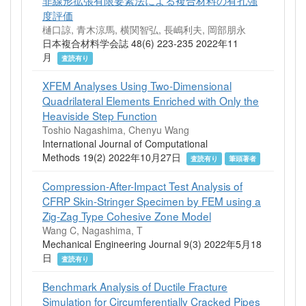
非線形拡張有限要素法による複合材料の有孔強
度評価
樋口諒, 青木涼馬, 横関智弘, 長嶋利夫, 岡部朋永
日本複合材料学会誌 48(6) 223-235 2022年11
月
査読有り
XFEM Analyses Using Two-Dimensional
Quadrilateral Elements Enriched with Only the
Heaviside Step Function
Toshio Nagashima, Chenyu Wang
International Journal of Computational
Methods 19(2) 2022年10月27日
査読有り
筆頭著者
Compression-After-Impact Test Analysis of
CFRP Skin-Stringer Specimen by FEM using a
Zig-Zag Type Cohesive Zone Model
Wang C, Nagashima, T
Mechanical Engineering Journal 9(3) 2022年5月18
日
査読有り
Benchmark Analysis of Ductile Fracture
Simulation for Circumferentially Cracked Pipes