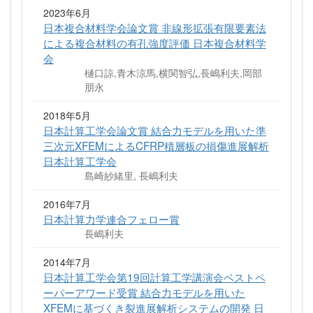
2023年6月
日本複合材料学会論文賞 非線形拡張有限要素法
による複合材料の有孔強度評価 日本複合材料学
会
樋口諒,青木涼馬,横関智弘,長嶋利夫,岡部
朋永
2018年5月
日本計算工学会論文賞 結合力モデルを用いた準
三次元XFEMによるCFRP積層板の損傷進展解析
日本計算工学会
島崎紗緒里, 長嶋利夫
2016年7月
日本計算力学連合フェロー賞
長嶋利夫
2014年7月
日本計算工学会第19回計算工学講演会ベストペ
ーパーアワード受賞 結合力モデルを用いた
XFEMに基づくき裂進展解析システムの開発 日