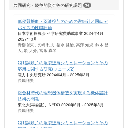
共同研究・競争的資金等の研究課題
34
低侵襲採血・薬液投与のための微細針と回転デ
バイスの性能評価
日本学術振興会 科学研究費助成事業 2024年4月 -
2027年3月
青柳 誠司, 長嶋 利夫, 福永 健治, 高澤 知規, 鈴木 昌
人, 歌 大介, 富永 真琴
C(T)試験片の亀裂進展シミュレーションとその
応用に関する研究(フェーズ2)
電力中央研究所 2024年4月 - 2025年3月
長嶋利夫
複合材時代の理想機体構造を実現する機体設計
技術の開発
東北大(再委託)、NEDO 2020年6月 - 2025年3月
長嶋利夫
C(T)試験片の亀裂進展シミュレーションとその