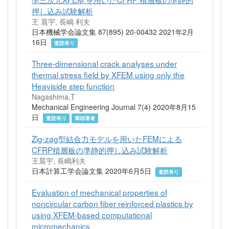
押し込み試験解析
王 晨宇, 長嶋 利夫
日本機械学会論文集 87(895) 20-00432 2021年2月
16日
査読有り
Three-dimensional crack analyses under
thermal stress field by XFEM using only the
Heaviside step function
Nagashima,T
Mechanical Engineering Journal 7(4) 2020年8月15
日
査読有り
筆頭著者
Zig-zag型結合力モデルを用いたFEMによる
CFRP積層板の準静的押し込み試験解析
王晨宇, 長嶋利夫
日本計算工学会論文集 2020年6月5日
査読有り
Evaluation of mechanical properties of
noncircular carbon fiber reinforced plastics by
using XFEM-based computational
micromechanics