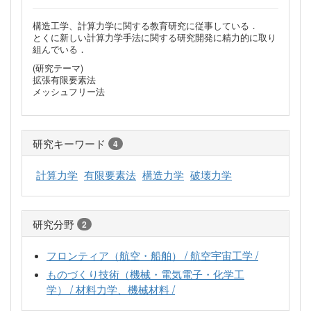
構造工学、計算力学に関する教育研究に従事している．
とくに新しい計算力学手法に関する研究開発に精力的に取り
組んでいる．
(研究テーマ)
拡張有限要素法
メッシュフリー法
研究キーワード
4
計算力学
有限要素法
構造力学
破壊力学
研究分野
2
フロンティア（航空・船舶） / 航空宇宙工学 /
ものづくり技術（機械・電気電子・化学工
学） / 材料力学、機械材料 /