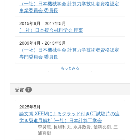
（一社）日本機械学会 計算力学技術者資格認定
事業委員会 委員長
2015年6月 - 2017年5月
(一社）日本複合材料学会 理事
2009年4月 - 2013年3月
（一社）日本機械学会 計算力学技術者資格認定
専門委員会 委員長
もっとみる
受賞
7
2025年5月
論文賞 XFEMによるクラッド付きCT試験片の疲
労き裂進展解析 (一社）日本計算工学会
李炎龍, 長嶋利夫, 永井政貴, 信耕友樹, 三
浦直樹