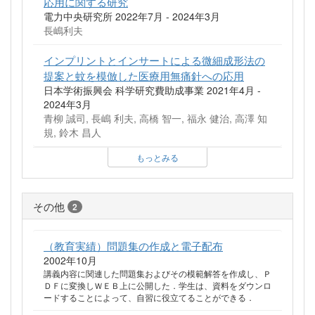
応用に関する研究
電力中央研究所 2022年7月 - 2024年3月
長嶋利夫
インプリントとインサートによる微細成形法の
提案と蚊を模倣した医療用無痛針への応用
日本学術振興会 科学研究費助成事業 2021年4月 -
2024年3月
青柳 誠司, 長嶋 利夫, 高橋 智一, 福永 健治, 高澤 知
規, 鈴木 昌人
もっとみる
その他
2
（教育実績）問題集の作成と電子配布
2002年10月
講義内容に関連した問題集およびその模範解答を作成し、Ｐ
ＤＦに変換しＷＥＢ上に公開した．学生は、資料をダウンロ
ードすることによって、自習に役立てることができる．