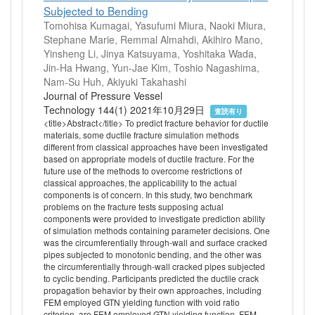
Subjected to Bending
Tomohisa Kumagai, Yasufumi Miura, Naoki Miura,
Stephane Marie, Remmal Almahdi, Akihiro Mano,
Yinsheng Li, Jinya Katsuyama, Yoshitaka Wada,
Jin-Ha Hwang, Yun-Jae Kim, Toshio Nagashima,
Nam-Su Huh, Akiyuki Takahashi
Journal of Pressure Vessel
Technology 144(1) 2021年10月29日
査読有り
<title>Abstract</title> To predict fracture behavior for ductile
materials, some ductile fracture simulation methods
different from classical approaches have been investigated
based on appropriate models of ductile fracture. For the
future use of the methods to overcome restrictions of
classical approaches, the applicability to the actual
components is of concern. In this study, two benchmark
problems on the fracture tests supposing actual
components were provided to investigate prediction ability
of simulation methods containing parameter decisions. One
was the circumferentially through-wall and surface cracked
pipes subjected to monotonic bending, and the other was
the circumferentially through-wall cracked pipes subjected
to cyclic bending. Participants predicted the ductile crack
propagation behavior by their own approaches, including
FEM employed GTN yielding function with void ratio
criterion, are FEM employed GTN yielding function, FEM