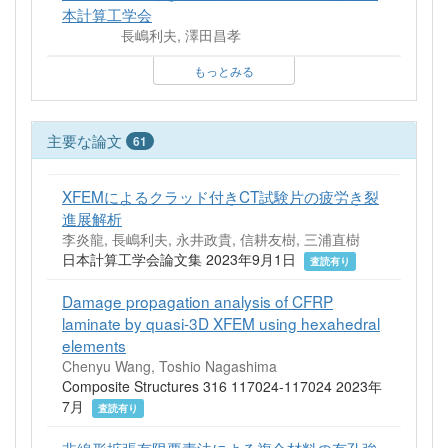
本計算工学会
長嶋利夫, 澤田昌孝
もっとみる
主要な論文
61
XFEMによるクラッド付きCT試験片の疲労き裂
進展解析
李炎龍, 長嶋利夫, 永井政貴, 信耕友樹, 三浦直樹
日本計算工学会論文集 2023年9月1日
査読有り
Damage propagation analysis of CFRP
laminate by quasi-3D XFEM using hexahedral
elements
Chenyu Wang, Toshio Nagashima
Composite Structures 316 117024-117024 2023年
7月
査読有り