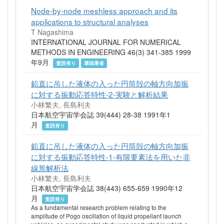
Node-by-node meshless approach and its
applications to structural analyses
T Nagashima
INTERNATIONAL JOURNAL FOR NUMERICAL
METHODS IN ENGINEERING 46(3) 341-385 1999
年9月
査読有り
筆頭著者
鉛直に吊した液体の入った円筒殻の軸方向加振
に対する振動応答特性-2-実験と解析結果
小林繁夫, 長島利夫
日本航空宇宙学会誌 39(444) 28-38 1991年1
月
査読有り
鉛直に吊した液体の入った円筒殻の軸方向加振
に対する振動応答特性-1-有限要素法を用いた非
線形解析法
小林繁夫, 長島利夫
日本航空宇宙学会誌 38(443) 655-659 1990年12
月
査読有り
As a fundamental research problem relating to the
amplitude of Pogo oscillation of liquid propellant launch