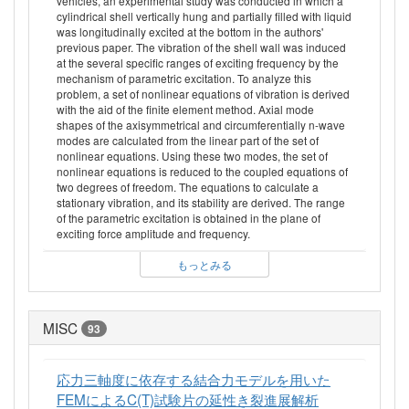
vehicles, an experimental study was conducted in which a
cylindrical shell vertically hung and partially filled with liquid
was longitudinally excited at the bottom in the authors'
previous paper. The vibration of the shell wall was induced
at the several specific ranges of exciting frequency by the
mechanism of parametric excitation. To analyze this
problem, a set of nonlinear equations of vibration is derived
with the aid of the finite element method. Axial mode
shapes of the axisymmetrical and circumferentially n-wave
modes are calculated from the linear part of the set of
nonlinear equations. Using these two modes, the set of
nonlinear equations is reduced to the coupled equations of
two degrees of freedom. The equations to calculate a
stationary vibration, and its stability are derived. The range
of the parametric excitation is obtained in the plane of
exciting force amplitude and frequency.
もっとみる
MISC
93
応力三軸度に依存する結合力モデルを用いた
FEMによるC(T)試験片の延性き裂進展解析