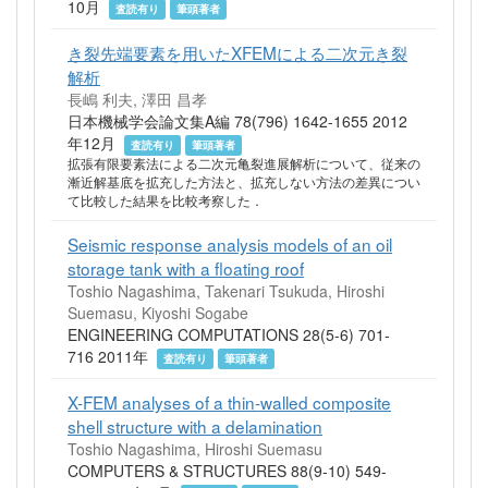
10月
査読有り
筆頭著者
き裂先端要素を用いたXFEMによる二次元き裂
解析
長嶋 利夫, 澤田 昌孝
日本機械学会論文集A編 78(796) 1642-1655 2012
年12月
査読有り
筆頭著者
拡張有限要素法による二次元亀裂進展解析について、従来の
漸近解基底を拡充した方法と、拡充しない方法の差異につい
て比較した結果を比較考察した．
Seismic response analysis models of an oil
storage tank with a floating roof
Toshio Nagashima, Takenari Tsukuda, Hiroshi
Suemasu, Kiyoshi Sogabe
ENGINEERING COMPUTATIONS 28(5-6) 701-
716 2011年
査読有り
筆頭著者
X-FEM analyses of a thin-walled composite
shell structure with a delamination
Toshio Nagashima, Hiroshi Suemasu
COMPUTERS & STRUCTURES 88(9-10) 549-