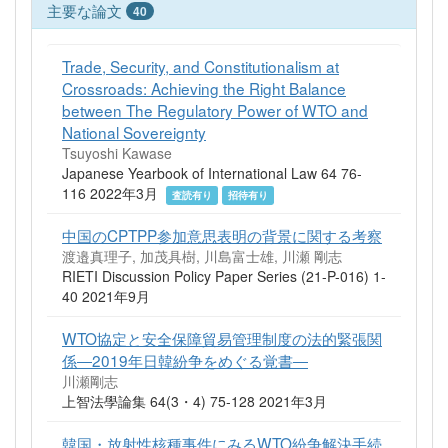
主要な論文
40
Trade, Security, and Constitutionalism at
Crossroads: Achieving the Right Balance
between The Regulatory Power of WTO and
National Sovereignty
Tsuyoshi Kawase
Japanese Yearbook of International Law 64 76-
116 2022年3月
査読有り
招待有り
中国のCPTPP参加意思表明の背景に関する考察
渡邉真理子, 加茂具樹, 川島富士雄, 川瀬 剛志
RIETI Discussion Policy Paper Series (21-P-016) 1-
40 2021年9月
WTO協定と安全保障貿易管理制度の法的緊張関
係―2019年日韓紛争をめぐる覚書―
川瀬剛志
上智法學論集 64(3・4) 75-128 2021年3月
韓国・放射性核種事件にみるWTO紛争解決手続