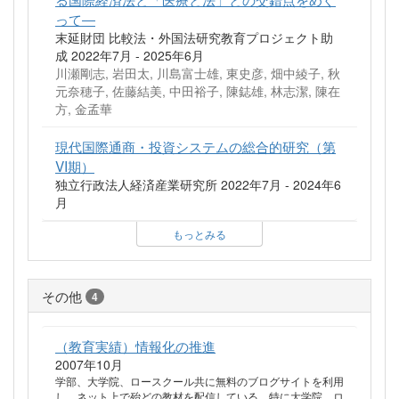
って―
末延財団 比較法・外国法研究教育プロジェクト助
成 2022年7月 - 2025年6月
川瀬剛志, 岩田太, 川島富士雄, 東史彦, 畑中綾子, 秋
元奈穂子, 佐藤結美, 中田裕子, 陳鋕雄, 林志潔, 陳在
方, 金孟華
現代国際通商・投資システムの総合的研究（第
VI期）
独立行政法人経済産業研究所 2022年7月 - 2024年6
月
もっとみる
その他
4
（教育実績）情報化の推進
2007年10月
学部、大学院、ロースクール共に無料のブログサイトを利用
し、ネット上で殆どの教材を配信している。特に大学院、ロ