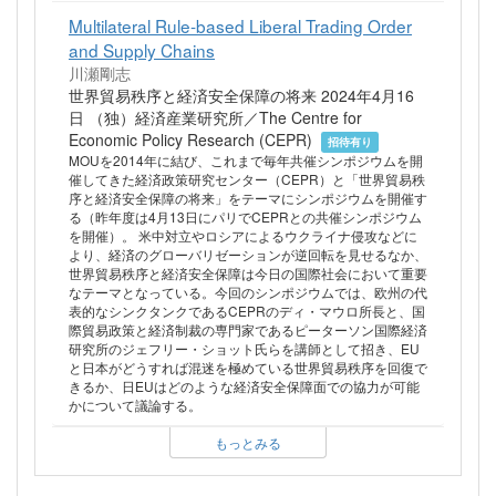
Multilateral Rule-based Liberal Trading Order
and Supply Chains
川瀬剛志
世界貿易秩序と経済安全保障の将来 2024年4月16
日 （独）経済産業研究所／The Centre for
Economic Policy Research (CEPR)
招待有り
MOUを2014年に結び、これまで毎年共催シンポジウムを開
催してきた経済政策研究センター（CEPR）と「世界貿易秩
序と経済安全保障の将来」をテーマにシンポジウムを開催す
る（昨年度は4月13日にパリでCEPRとの共催シンポジウム
を開催）。 米中対立やロシアによるウクライナ侵攻などに
より、経済のグローバリゼーションが逆回転を見せるなか、
世界貿易秩序と経済安全保障は今日の国際社会において重要
なテーマとなっている。今回のシンポジウムでは、欧州の代
表的なシンクタンクであるCEPRのディ・マウロ所長と、国
際貿易政策と経済制裁の専門家であるピーターソン国際経済
研究所のジェフリー・ショット氏らを講師として招き、EU
と日本がどうすれば混迷を極めている世界貿易秩序を回復で
きるか、日EUはどのような経済安全保障面での協力が可能
かについて議論する。
もっとみる