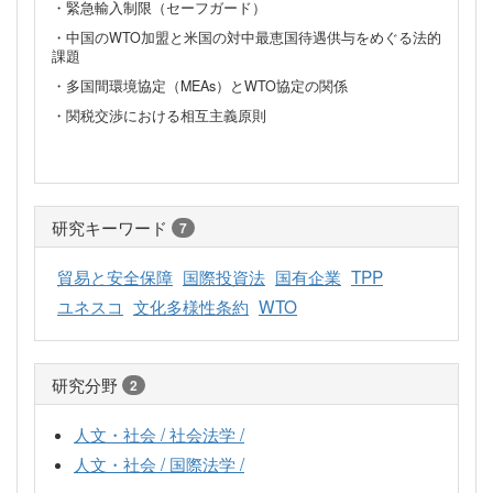
・緊急輸入制限（セーフガード）
・中国のWTO加盟と米国の対中最恵国待遇供与をめぐる法的
課題
・多国間環境協定（MEAs）とWTO協定の関係
・関税交渉における相互主義原則
研究キーワード
7
貿易と安全保障
国際投資法
国有企業
TPP
ユネスコ
文化多様性条約
WTO
研究分野
2
人文・社会 / 社会法学 /
人文・社会 / 国際法学 /