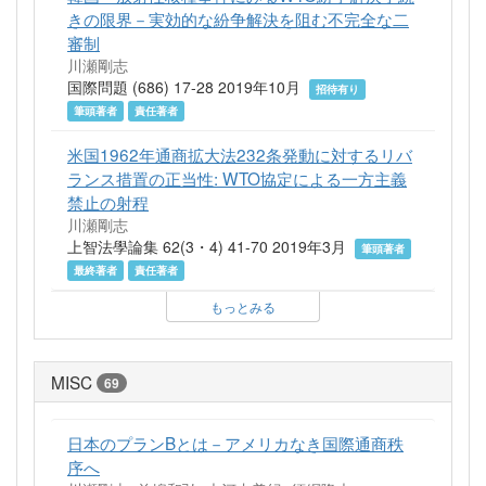
きの限界－実効的な紛争解決を阻む不完全な二
審制
川瀬剛志
国際問題 (686) 17-28 2019年10月
招待有り
筆頭著者
責任著者
米国1962年通商拡大法232条発動に対するリバ
ランス措置の正当性: WTO協定による一方主義
禁止の射程
川瀬剛志
上智法學論集 62(3・4) 41-70 2019年3月
筆頭著者
最終著者
責任著者
もっとみる
MISC
69
日本のプランBとは－アメリカなき国際通商秩
序へ