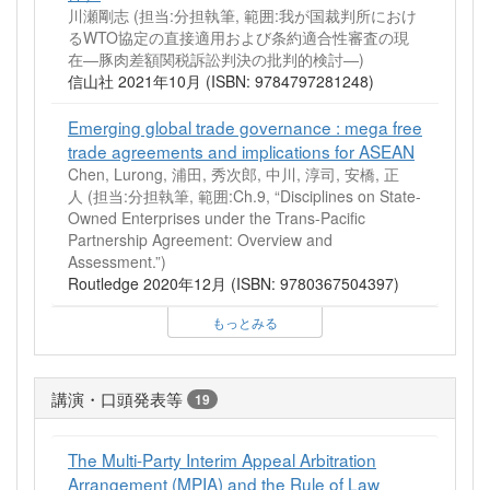
川瀬剛志 (担当:分担執筆, 範囲:我が国裁判所におけ
るWTO協定の直接適用および条約適合性審査の現
在―豚肉差額関税訴訟判決の批判的検討―)
信山社 2021年10月 (ISBN: 9784797281248)
Emerging global trade governance : mega free
trade agreements and implications for ASEAN
Chen, Lurong, 浦田, 秀次郎, 中川, 淳司, 安橋, 正
人 (担当:分担執筆, 範囲:Ch.9, “Disciplines on State-
Owned Enterprises under the Trans-Pacific
Partnership Agreement: Overview and
Assessment.”)
Routledge 2020年12月 (ISBN: 9780367504397)
もっとみる
講演・口頭発表等
19
The Multi-Party Interim Appeal Arbitration
Arrangement (MPIA) and the Rule of Law