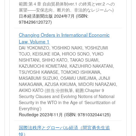
範囲:第４章 自由貿易体制ver.1 の終焉とver.2 への
展望――安保志向、断片的、非法的なレジームへ)
日本経済新聞出版 2024年7月 (ISBN:
9784296120727)
Changing Orders in International Economic
Law, Volume 1
DAI YOKOMIZO, YOSHIKO NAIKI, YOSHIZUMI
TOJO, KEISUKE IIDA, HIROO SONO, YUKO
NISHITANI, SHIHO KATO, TAKAO SUAMI,
KAZUMOCHI KOMETANI, KAZUHIRO NAKATANI,
TSUYOSHI KAWASE, TOMOKO ISHIKAWA,
MASABUMI SUZUKI, OSAMU UMEJIMA, JUNJI
NAKAGAWA, AZUSA KIKUMA, MIDORI NARAZAKI,
AKIKO KATO (担当:分担執筆, 範囲:Chapter 9
Security Clauses and Evolving Notions of National
Security in the WTO in the Age of ‘Securitization of
Everything’)
Routledge 2023年11月 (ISBN: 9781032044125)
国際法秩序とグローバル経済（間宮勇先生追
悼）