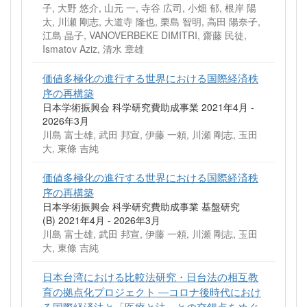
子, 大野 悠介, 山元 一, 寺谷 広司, 小畑 郁, 根岸 陽
太, 川瀬 剛志, 大道寺 隆也, 栗島 智明, 高田 陽奈子,
江島 晶子, VANOVERBEKE DIMITRI, 齋藤 民徒,
Ismatov Aziz, 清水 章雄
価値多極化の進行する世界における国際経済秩
序の再構築
日本学術振興会 科学研究費助成事業 2021年4月 -
2026年3月
川島 富士雄, 武田 邦宣, 伊藤 一頼, 川瀬 剛志, 玉田
大, 東條 吉純
価値多極化の進行する世界における国際経済秩
序の再構築
日本学術振興会 科学研究費助成事業 基盤研究
(B) 2021年4月 - 2026年3月
川島 富士雄, 武田 邦宣, 伊藤 一頼, 川瀬 剛志, 玉田
大, 東條 吉純
日本台湾における比較法研究・日台法の相互教
育の拠点化プロジェクト ―コロナ後時代におけ
る国際経済法と「医療と法」との交錯点をめぐ