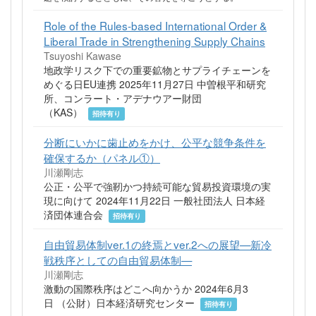
Role of the Rules-based International Order &
Liberal Trade in Strengthening Supply Chains
Tsuyoshi Kawase
地政学リスク下での重要鉱物とサプライチェーンを
めぐる日EU連携 2025年11月27日 中曽根平和研究
所、コンラート・アデナウアー財団
（KAS）
招待有り
分断にいかに歯止めをかけ、公平な競争条件を
確保するか（パネル①）
川瀬剛志
公正・公平で強靭かつ持続可能な貿易投資環境の実
現に向けて 2024年11月22日 一般社団法人 日本経
済団体連合会
招待有り
自由貿易体制ver.1の終焉とver.2への展望—新冷
戦秩序としての自由貿易体制—
川瀬剛志
激動の国際秩序はどこへ向かうか 2024年6月3
日 （公財）日本経済研究センター
招待有り