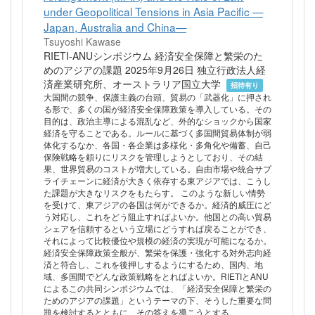
under Geopolitical Tensions in Asia Pacific —
Japan, Australia and China—
Tsuyoshi Kawase
RIETI-ANUシンポジウム 経済安全保障と繁栄のた
めのアジアの課題 2025年9月26日 独立行政法人経
済産業研究所、オーストラリア国立大学
招待有り
大国間の競争、保護主義の台頭、貿易の「武器化」に押され
る形で、多くの国が経済安全保障政策を導入している。その
目的は、政治主導による混乱など、外的なショックから国家
経済を守ることである。ルールに基づく多国間貿易体制が弱
体化するなか、各国・各企業は多様化・多角化や備蓄、自己
保険戦略を頼りにリスクを管理しようとしており、その結
果、世界貿易のコストが増大している。自由市場や統合サプ
ライチェーンに経済が大きく依存する東アジアでは、こうし
た課題が大きなリスクをもたらす。 このような新しい情勢
を受けて、東アジアの各国は何ができるか。経済的威圧にど
う対応し、これをどう阻止すればよいか。他国との高い貿易
シェアを信頼するという立場にどうすれば戻ることができ、
それによって比較優位や規模の経済の実現が可能になるか。
経済安全保障政策全般が、繁栄を保護・強化する対外志向経
済と符合し、これを後押しするようにするため、国内、地
域、多国間でどんな政策戦略をとればよいか。RIETIとANU
によるこの共同シンポジウムでは、「経済安全保障と繁栄の
ためのアジアの課題」というテーマの下、そうした重要な問
題を検討するとともに、その答えを導こうとする。