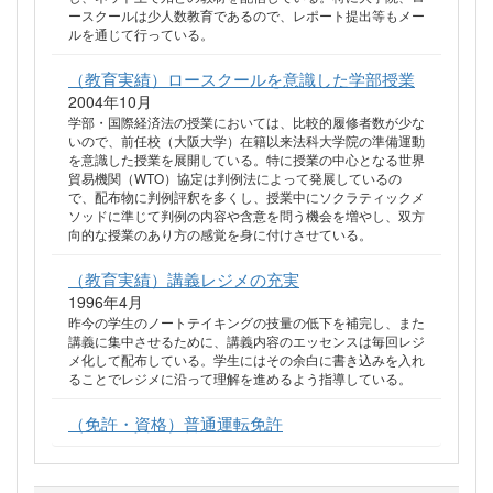
ースクールは少人数教育であるので、レポート提出等もメー
ルを通じて行っている。
（教育実績）ロースクールを意識した学部授業
2004年10月
学部・国際経済法の授業においては、比較的履修者数が少な
いので、前任校（大阪大学）在籍以来法科大学院の準備運動
を意識した授業を展開している。特に授業の中心となる世界
貿易機関（WTO）協定は判例法によって発展しているの
で、配布物に判例評釈を多くし、授業中にソクラティックメ
ソッドに準じて判例の内容や含意を問う機会を増やし、双方
向的な授業のあり方の感覚を身に付けさせている。
（教育実績）講義レジメの充実
1996年4月
昨今の学生のノートテイキングの技量の低下を補完し、また
講義に集中させるために、講義内容のエッセンスは毎回レジ
メ化して配布している。学生にはその余白に書き込みを入れ
ることでレジメに沿って理解を進めるよう指導している。
（免許・資格）普通運転免許