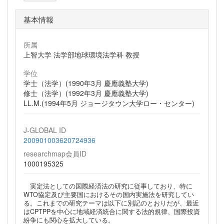
基本情報
所属
上智大学 法学部地球環境法学科 教授
学位
学士（法学）(1990年3月 慶應義塾大学)
修士（法学）(1992年3月 慶應義塾大学)
LL.M.(1994年5月 ジョージタウン大学ロー・センター)
J-GLOBAL ID
200901003620724936
researchmap会員ID
1000195325
実定法としての国際経済法の研究に従事しており、特に
WTO協定及び主要国におけるその国内実施法を研究してい
る。これまでの研究テーマは以下に別記のとおりだが、最近
はCPTPPを中心に地域経済統合に関する法的規律、国際投資
紛争にも関心を拡大している。