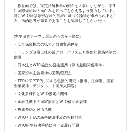
教育面では、実定法解釈学の側面を大事にしながら、学生
に国際経済法の面白みを知ってもらえるよう努力している。
特にWTO法は厳密な法的言辞に基づく論証が求められるとこ
ろ、法的思考が重要であることを認識してもらいたい。
(主要研究テーマ：最近のものから順に)
・安全保障概念の拡大と自由貿易体制
・トランプ政権以後の反グローバリズムと多角的貿易体制の
危機
・日本法とWTO協定の直接適用（豚肉差額関税事件）
・国家資本主義規律の国際経済法
・TPP12/CPTPPに関する包括的研究（批准、法構造、国有
企業規律、デジタル、中国加入問題）
・文化多様性とWTO協定の関係
・金融危機下の国家援助とWTO補助金規律
・投資条約と経済危機
・WTOとFTAの紛争解決手続の管轄競合
・WTO紛争解決手続における履行問題