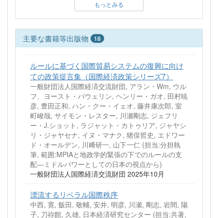
もっとみる
主要な書籍等出版物
18
ルールに基づく国際貿易システムの復興に向け
ての政策提言集（国際経済政策シリーズ7）
一般財団法人国際経済交流財団, アラン・Wm, ウル
フ、ヨースト・パウェリン, ヘンリー・ガオ, 田村暁
彦, 豊田正和, ハン・クー・イェオ, 藤井康次郎, 室
町峻哉, サイモン・レスター, 川瀬剛志, ジェフリ
ー・J.ショット, ラジャット・カトゥリア, ジャヤシ
リ・ジャヤセナ, イヌ・マナク, 猪俣哲史, エドワー
ド・オールデン, 川﨑研一, 山下一仁 (担当:分担執
筆, 範囲:MPIAと地政学的緊張の下でのルールの支
配―ミドルパワーとしての日本の視点から)
一般財団法人国際経済交流財団 2025年10月
漂流するリベラル国際秩序
中西, 寛, 飯田, 敬輔, 安井, 明彦, 川瀬, 剛志, 岩間, 陽
子, 刀祢館, 久雄, 日本経済研究センター (担当:共著,