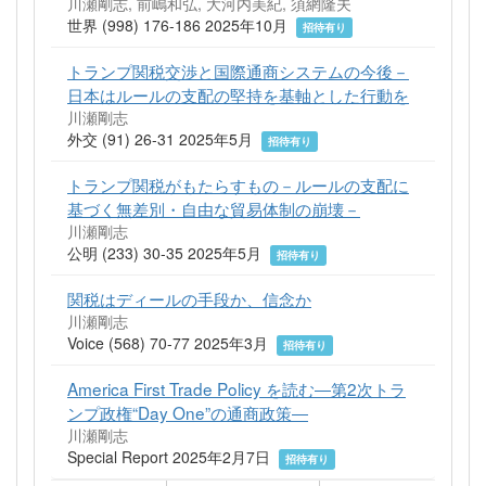
川瀬剛志, 前嶋和弘, 大河内美紀, 須網隆夫
世界 (998) 176-186 2025年10月
招待有り
トランプ関税交渉と国際通商システムの今後－
日本はルールの支配の堅持を基軸とした行動を
川瀬剛志
外交 (91) 26-31 2025年5月
招待有り
トランプ関税がもたらすもの－ルールの支配に
基づく無差別・自由な貿易体制の崩壊－
川瀬剛志
公明 (233) 30-35 2025年5月
招待有り
関税はディールの手段か、信念か
川瀬剛志
Voice (568) 70-77 2025年3月
招待有り
America First Trade Policy を読む―第2次トラ
ンプ政権“Day One”の通商政策―
川瀬剛志
Special Report 2025年2月7日
招待有り