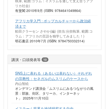
執筆, 範囲:コラム：イスラムを通して支え合うアフ
リカ社会)
有斐閣 2010年9月 (ISBN: 9784641049864)
アフリカ学入門 : ポップカルチャーから政治経
済まで
舩田クラーセン さやか(編) (担当:分担執筆, 範囲:コ
ラム：アフリカの言語を独学してみました！)
明石書店 2010年7月 (ISBN: 9784750332314)
講演・口頭発表等
10
SNS上に表れる（あるいは表れない）それぞれ
の宗教性：セネガルのムスリムのケースから
内山智絵
オンデマンド講演会「ムスリムにみるつながりの風
景：部族、街区、タリーカ、インターネッ
ト」 2025年11月10日
イスラーム世界を地域研究する自由