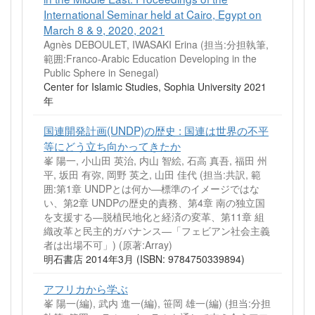
International Seminar held at Cairo, Egypt on
March 8 & 9, 2020, 2021
Agnès DEBOULET, IWASAKI Erina (担当:分担執筆,
範囲:Franco-Arabic Education Developing in the
Public Sphere in Senegal)
Center for Islamic Studies, Sophia University 2021
年
国連開発計画(UNDP)の歴史 : 国連は世界の不平
等にどう立ち向かってきたか
峯 陽一, 小山田 英治, 内山 智絵, 石高 真吾, 福田 州
平, 坂田 有弥, 岡野 英之, 山田 佳代 (担当:共訳, 範
囲:第1章 UNDPとは何か―標準のイメージではな
い、第2章 UNDPの歴史的責務、第4章 南の独立国
を支援する―脱植民地化と経済の変革、第11章 組
織改革と民主的ガバナンス―「フェビアン社会主義
者は出場不可」)
(原著:Array)
明石書店 2014年3月 (ISBN: 9784750339894)
アフリカから学ぶ
峯 陽一(編), 武内 進一(編), 笹岡 雄一(編) (担当:分担