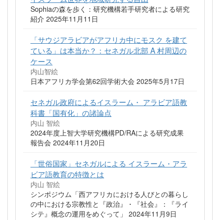
Sophiaの森を歩く：研究機構若手研究者による研究
紹介 2025年11月11日
「サウジアラビアがアフリカ中にモスク を建て
ている」は本当か？：セネガル北部 A 村周辺の
ケース
内山智絵
日本アフリカ学会第62回学術大会 2025年5月17日
セネガル政府によるイスラーム・ アラビア語教
科書「国有化」の諸論点
内山 智絵
2024年度上智大学研究機構PD/RAによる研究成果
報告会 2024年11月20日
「世俗国家」セネガルによる イスラーム・アラ
ビア語教育の特徴とは
内山 智絵
シンポジウム「西アフリカにおける人びとの暮らし
の中における宗教性と『政治』・『社会』：『ライ
シテ』概念の運用をめぐって」 2024年11月9日