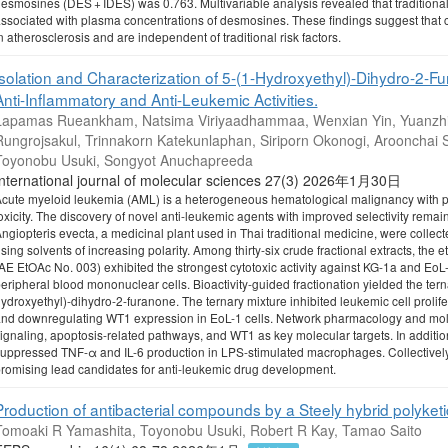
esmosines (DES + IDES) was 0.763. Multivariable analysis revealed that traditional r
ssociated with plasma concentrations of desmosines. These findings suggest that ci
n atherosclerosis and are independent of traditional risk factors.
Isolation and Characterization of 5-(1-Hydroxyethyl)-Dihydro-2-F
Anti-Inflammatory and Anti-Leukemic Activities.
Lapamas Rueankham, Natsima Viriyaadhammaa, Wenxian Yin, Yuanzhi 
ungrojsakul, Trinnakorn Katekunlaphan, Siriporn Okonogi, Aroonchai Sa
Toyonobu Usuki, Songyot Anuchapreeda
International journal of molecular sciences 27(3) 2026年1月30日
cute myeloid leukemia (AML) is a heterogeneous hematological malignancy with po
oxicity. The discovery of novel anti-leukemic agents with improved selectivity remain
ngiopteris evecta, a medicinal plant used in Thai traditional medicine, were collec
sing solvents of increasing polarity. Among thirty-six crude fractional extracts, the 
AE EtOAc No. 003) exhibited the strongest cytotoxic activity against KG-1a and EoL-1
eripheral blood mononuclear cells. Bioactivity-guided fractionation yielded the ter
ydroxyethyl)-dihydro-2-furanone. The ternary mixture inhibited leukemic cell prolife
nd downregulating WT1 expression in EoL-1 cells. Network pharmacology and mo
ignaling, apoptosis-related pathways, and WT1 as key molecular targets. In additi
uppressed TNF-α and IL-6 production in LPS-stimulated macrophages. Collectivel
romising lead candidates for anti-leukemic drug development.
Production of antibacterial compounds by a Steely hybrid polyketi
Tomoaki R Yamashita, Toyonobu Usuki, Robert R Kay, Tamao Saito