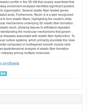
pression profile in the 3D-VM that closely resembled that
hway enrichment analyses identified significant positive
x organization. Several elastic fiber-related genes
ult aorta. Furthermore, fibulin-4 is a well-recognized
o form elastic fibers, highlighting the model's utility.
cular mechanisms underlying 3D elastic fiber formation.
astic recoil, allowing tissues to withstand repeated
. Understanding the molecular mechanisms that govern
ive diseases associated with elastic fiber dysfunction. To
nar culture systems, which primarily elucidate the roles
 model composed of multilayered smooth muscle cells
 spatiotemporal analysis of elastic fiber formation
e interplay among multiple molecules.
m synthesis
任著者