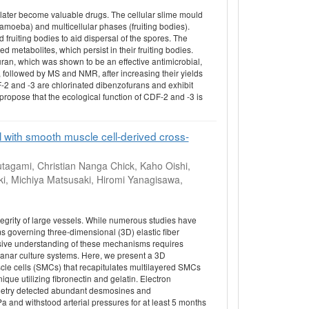
n later become valuable drugs. The cellular slime mould
 (amoeba) and multicellular phases (fruiting bodies).
fruiting bodies to aid dispersal of the spores. The
 metabolites, which persist in their fruiting bodies.
ran, which was shown to be an effective antimicrobial,
, followed by MS and NMR, after increasing their yields
-2 and -3 are chlorinated dibenzofurans and exhibit
 propose that the ecological function of CDF-2 and -3 is
with smooth muscle cell-derived cross-
tagami, Christian Nanga Chick, Kaho Oishi,
ki, Michiya Matsusaki, Hiromi Yanagisawa,
integrity of large vessels. While numerous studies have
ms governing three-dimensional (3D) elastic fiber
ive understanding of these mechanisms requires
lanar culture systems. Here, we present a 3D
cle cells (SMCs) that recapitulates multilayered SMCs
que utilizing fibronectin and gelatin. Electron
ometry detected abundant desmosines and
and withstood arterial pressures for at least 5 months