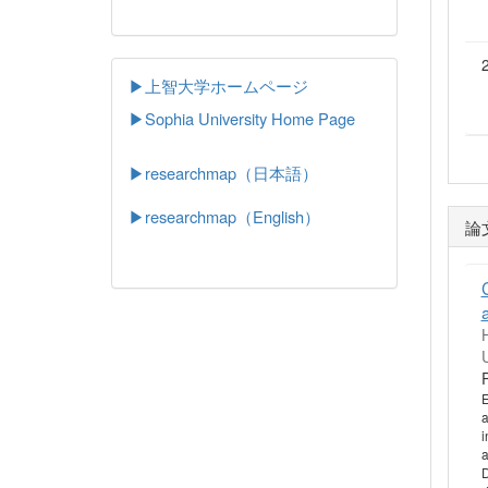
▶上智大学ホームページ
▶
Sophia University Home Page
▶researchmap（日本語）
▶researchmap（English）
論
E
a
i
a
D