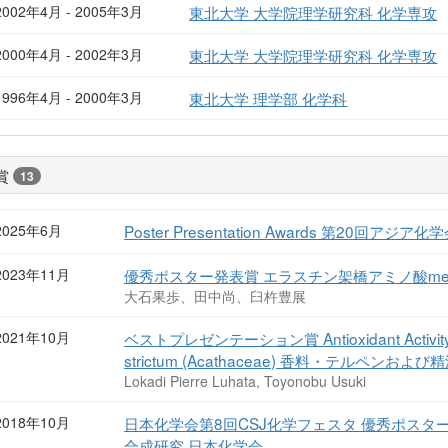
2002年4月 - 2005年3月
東北大学 大学院理学研究科 化学専攻
2000年4月 - 2002年3月
東北大学 大学院理学研究科 化学専攻
1996年4月 - 2000年3月
東北大学 理学部 化学科
賞
13
2025年6月
Poster Presentation Awards 第20回アジア化
2023年11月
優秀ポスター発表賞 エラスチン架橋アミノ酸mero
大石果歩、田中尚、臼杵豊展
2021年10月
ベストプレゼンテーション賞 Antioxidant Activity of
strictum (Acathaceae) 香料・テルペン
Lokadi Pierre Luhata, Toyonobu Usuki
2018年10月
日本化学会第8回CSJ化学フェスタ 優秀ポスター賞 
合成研究 日本化学会