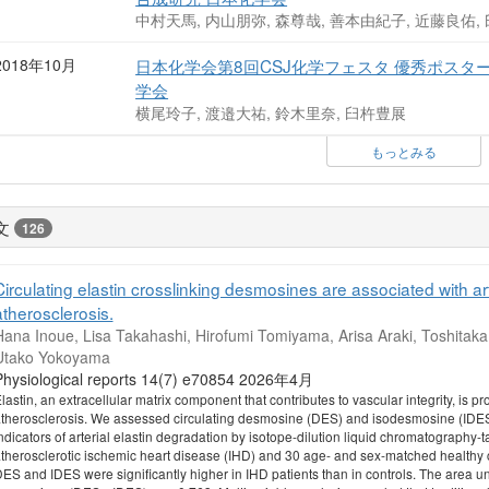
中村天馬, 内山朋弥, 森尊哉, 善本由紀子, 近藤良佑,
2018年10月
日本化学会第8回CSJ化学フェスタ 優秀ポスター賞
学会
横尾玲子, 渡邉大祐, 鈴木里奈, 臼杵豊展
もっとみる
文
126
Circulating elastin crosslinking desmosines are associated with art
atherosclerosis.
Hana Inoue, Lisa Takahashi, Hirofumi Tomiyama, Arisa Araki, Toshitak
Utako Yokoyama
Physiological reports 14(7) e70854 2026年4月
lastin, an extracellular matrix component that contributes to vascular integrity, is 
therosclerosis. We assessed circulating desmosine (DES) and isodesmosine (IDES),
ndicators of arterial elastin degradation by isotope-dilution liquid chromatography-
therosclerotic ischemic heart disease (IHD) and 30 age- and sex-matched healthy 
ES and IDES were significantly higher in IHD patients than in controls. The area und