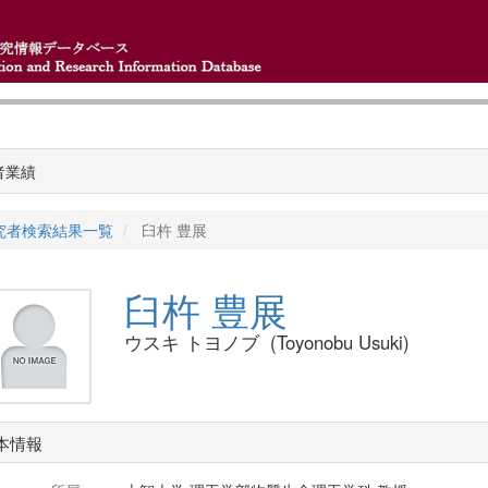
者業績
究者検索結果一覧
臼杵 豊展
臼杵 豊展
ウスキ トヨノブ (Toyonobu Usuki)
本情報