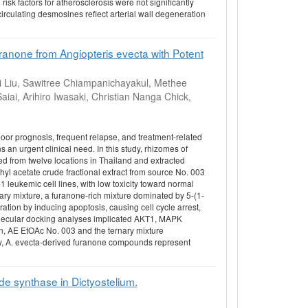
isk factors for atherosclerosis were not significantly
rculating desmosines reflect arterial wall degeneration
uranone from Angiopteris evecta with Potent
Liu, Sawitree Chiampanichayakul, Methee
iai, Arihiro Iwasaki, Christian Nanga Chick,
or prognosis, frequent relapse, and treatment-related
s an urgent clinical need. In this study, rhizomes of
ted from twelve locations in Thailand and extracted
ethyl acetate crude fractional extract from source No. 003
 leukemic cell lines, with low toxicity toward normal
nary mixture, a furanone-rich mixture dominated by 5-(1-
ration by inducing apoptosis, causing cell cycle arrest,
lecular docking analyses implicated AKT1, MAPK
on, AE EtOAc No. 003 and the ternary mixture
y, A. evecta-derived furanone compounds represent
de synthase in Dictyostelium.