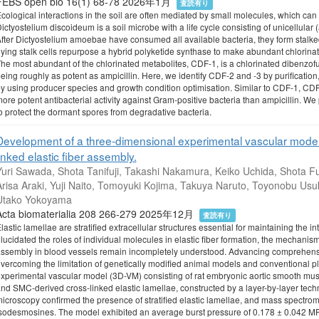
FEBS open bio 16(1) 68-78 2026年1月
査読有り
cological interactions in the soil are often mediated by small molecules, which ca
ictyostelium discoideum is a soil microbe with a life cycle consisting of unicellular
fter Dictyostelium amoebae have consumed all available bacteria, they form stalked 
ying stalk cells repurpose a hybrid polyketide synthase to make abundant chlorinated
he most abundant of the chlorinated metabolites, CDF-1, is a chlorinated dibenzofu
eing roughly as potent as ampicillin. Here, we identify CDF-2 and -3 by purification
y using producer species and growth condition optimisation. Similar to CDF-1, CDF
ore potent antibacterial activity against Gram-positive bacteria than ampicillin. We
o protect the dormant spores from degradative bacteria.
Development of a three-dimensional experimental vascular model 
linked elastic fiber assembly.
Yuri Sawada, Shota Tanifuji, Takashi Nakamura, Keiko Uchida, Shota Fu
Arisa Araki, Yuji Naito, Tomoyuki Kojima, Takuya Naruto, Toyonobu Usu
Utako Yokoyama
Acta biomaterialia 208 266-279 2025年12月
査読有り
lastic lamellae are stratified extracellular structures essential for maintaining the 
lucidated the roles of individual molecules in elastic fiber formation, the mechanis
ssembly in blood vessels remain incompletely understood. Advancing comprehens
vercoming the limitation of genetically modified animal models and conventional p
xperimental vascular model (3D-VM) consisting of rat embryonic aortic smooth mus
nd SMC-derived cross-linked elastic lamellae, constructed by a layer-by-layer techni
icroscopy confirmed the presence of stratified elastic lamellae, and mass spectr
sodesmosines. The model exhibited an average burst pressure of 0.178 ± 0.042 MPa 