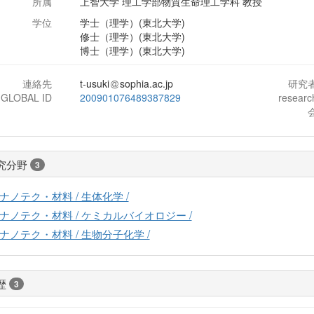
所属
上智大学 理工学部物質生命理工学科 教授
学位
学士（理学）(東北大学)
修士（理学）(東北大学)
博士（理学）(東北大学)
連絡先
t-usuki
sophia.ac.jp
研究
-GLOBAL ID
200901076489387829
resear
究分野
3
ナノテク・材料 / 生体化学 /
ナノテク・材料 / ケミカルバイオロジー /
ナノテク・材料 / 生物分子化学 /
歴
3