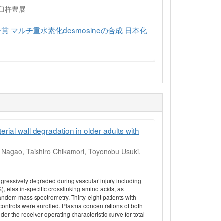
 臼杵豊展
 マルチ重水素化desmosineの合成 日本化
erial wall degradation in older adults with
a Nagao, Taishiro Chikamori, Toyonobu Usuki,
progressively degraded during vascular injury including
 elastin-specific crosslinking amino acids, as
tandem mass spectrometry. Thirty-eight patients with
controls were enrolled. Plasma concentrations of both
er the receiver operating characteristic curve for total