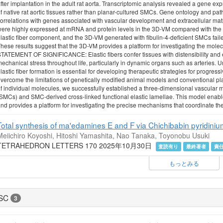
fter implantation in the adult rat aorta. Transcriptomic analysis revealed a gene ex
f native rat aortic tissues rather than planar-cultured SMCs. Gene ontology and pat
orrelations with genes associated with vascular development and extracellular matri
ere highly expressed at mRNA and protein levels in the 3D-VM compared with the ad
lastic fiber component, and the 3D-VM generated with fibulin-4-deficient SMCs failed t
hese results suggest that the 3D-VM provides a platform for investigating the mole
TATEMENT OF SIGNIFICANCE: Elastic fibers confer tissues with distensibility and el
echanical stress throughout life, particularly in dynamic organs such as arteries
lastic fiber formation is essential for developing therapeutic strategies for progress
vercome the limitations of genetically modified animal models and conventional pla
f individual molecules, we successfully established a three-dimensional vascular
SMCs) and SMC-derived cross-linked functional elastic lamellae. This model enables
nd provides a platform for investigating the precise mechanisms that coordinate th
Total synthesis of ma'edamines E and F via Chichibabin pyridiniu
Meiichiro Koyoshi, Hitoshi Yamashita, Nao Tanaka, Toyonobu Usuki
TETRAHEDRON LETTERS 170 2025年10月30日
査読有り
最終著者
責
もっとみる
SC
3