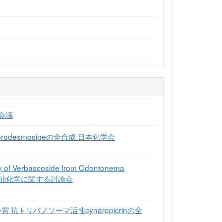
学会議
desmosineの全合成 日本化学会
 Verbascoside from Odontonema
および精油化学に関する討論会
抗トリパノソーマ活性cynaropicrinの全