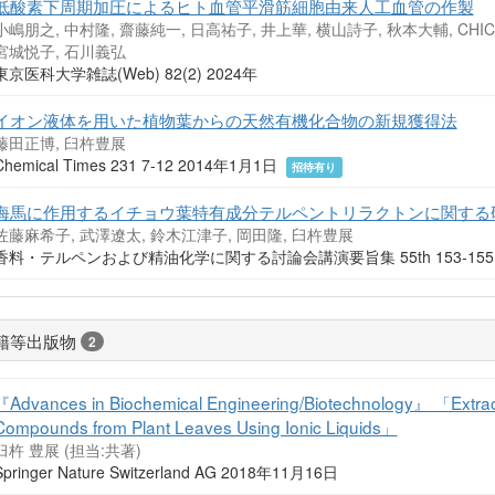
低酸素下周期加圧によるヒト血管平滑筋細胞由来人工血管の作製
小嶋朋之, 中村隆, 齋藤純一, 日高祐子, 井上華, 横山詩子, 秋本大輔, CHICK C
宮城悦子, 石川義弘
東京医科大学雑誌(Web) 82(2) 2024年
イオン液体を用いた植物葉からの天然有機化合物の新規獲得法
藤田正博, 臼杵豊展
Chemical Times 231 7-12 2014年1月1日
招待有り
海馬に作用するイチョウ葉特有成分テルペントリラクトンに関する
佐藤麻希子, 武澤遼太, 鈴木江津子, 岡田隆, 臼杵豊展
香料・テルペンおよび精油化学に関する討論会講演要旨集 55th 153-155 
籍等出版物
2
『Advances in Biochemical Engineering/Biotechnology』 「Extracti
Compounds from Plant Leaves Using Ionic Liquids」
臼杵 豊展 (担当:共著)
Springer Nature Switzerland AG 2018年11月16日