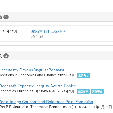
賞
1
2016年12月
奨励賞 行動経済学会
橋立洋祐
文
3
Uncertainty-Driven (Dis)trust Behavior
Decisions in Economics and Finance 2025年1月
査読有り
Stochastic Expected Inequity-Averse Choice
Economics Bulletin 41(3) 1843-1848 2021年9月
査読有り
責任著者
Social Image Concern and Reference Point Formation
The B.E. Journal of Theoretical Economics 21(1) 19-84 2021年1月28