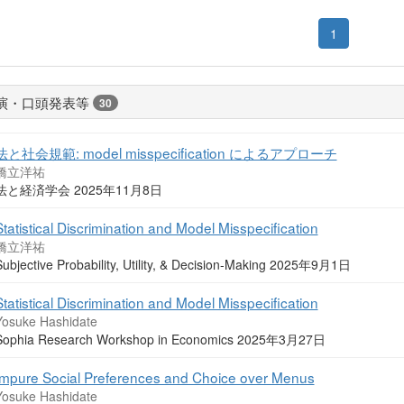
1
演・口頭発表等
30
法と社会規範: model misspecification によるアプローチ
橋立洋祐
法と経済学会 2025年11月8日
Statistical Discrimination and Model Misspecification
橋立洋祐
Subjective Probability, Utility, & Decision-Making 2025年9月1日
Statistical Discrimination and Model Misspecification
Yosuke Hashidate
Sophia Research Workshop in Economics 2025年3月27日
Impure Social Preferences and Choice over Menus
Yosuke Hashidate