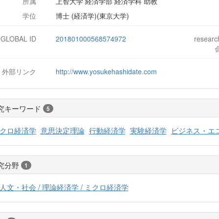
所属
上智大学 経済学部 経済学科 助教
学位
博士 (経済学)(東京大学)
-GLOBAL ID
201801000568574972
resear
外部リンク
http://www.yosukehashidate.com
究キーワード
5
クロ経済学
意思決定理論
行動経済学
実験経済学
ビジネス・エ
究分野
1
人文・社会 / 理論経済学 / ミクロ経済学