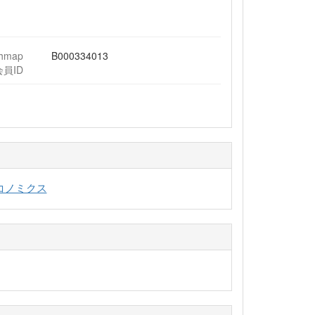
chmap
B000334013
会員ID
コノミクス