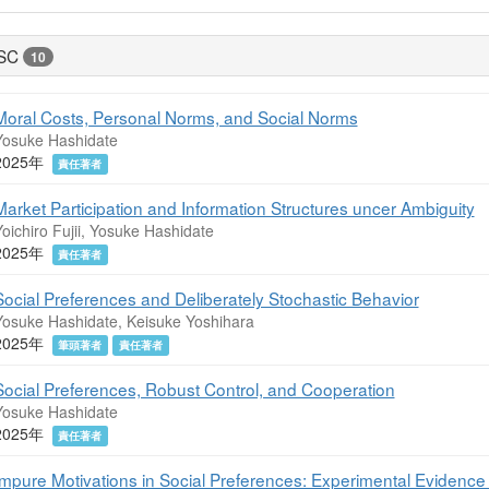
SC
10
Moral Costs, Personal Norms, and Social Norms
Yosuke Hashidate
2025年
責任著者
Market Participation and Information Structures uncer Ambiguity
oichiro Fujii, Yosuke Hashidate
2025年
責任著者
Social Preferences and Deliberately Stochastic Behavior
Yosuke Hashidate, Keisuke Yoshihara
2025年
筆頭著者
責任著者
Social Preferences, Robust Control, and Cooperation
Yosuke Hashidate
2025年
責任著者
Impure Motivations in Social Preferences: Experimental Evidenc