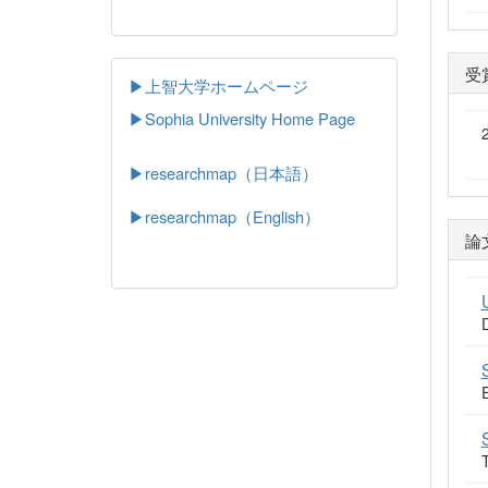
受
▶上智大学ホームページ
▶
Sophia University Home Page
▶researchmap（日本語）
▶researchmap（English）
論