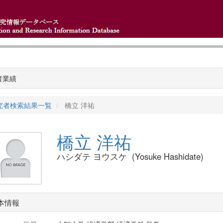
者業績
究者検索結果一覧
橋立 洋祐
橋立 洋祐
ハシダテ ヨウスケ (Yosuke Hashidate)
本情報