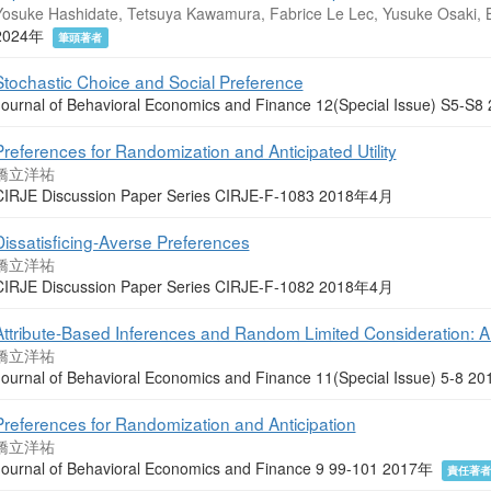
Yosuke Hashidate, Tetsuya Kawamura, Fabrice Le Lec, Yusuke Osaki, 
2024年
筆頭著者
Stochastic Choice and Social Preference
Journal of Behavioral Economics and Finance 12(Special Issue) S5-
Preferences for Randomization and Anticipated Utility
橋立洋祐
CIRJE Discussion Paper Series CIRJE-F-1083 2018年4月
Dissatisficing-Averse Preferences
橋立洋祐
CIRJE Discussion Paper Series CIRJE-F-1082 2018年4月
Attribute-Based Inferences and Random Limited Consideration: A
橋立洋祐
Journal of Behavioral Economics and Finance 11(Special Issue) 5-8 
Preferences for Randomization and Anticipation
橋立洋祐
Journal of Behavioral Economics and Finance 9 99-101 2017年
責任著