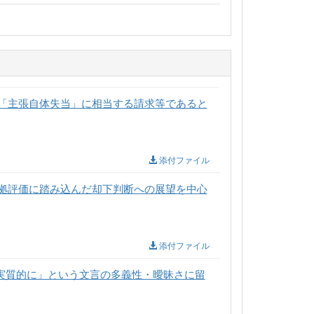
「主張自体失当」に相当する請求等であると
添付ファイル
拠評価に踏み込んだ却下判断への展望を中心
添付ファイル
実質的に」という文言の多義性・曖昧さに留