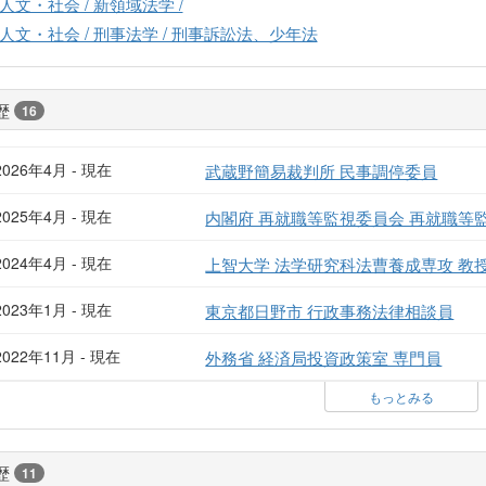
人文・社会 / 新領域法学 /
人文・社会 / 刑事法学 / 刑事訴訟法、少年法
歴
16
2026年4月 - 現在
武蔵野簡易裁判所 民事調停委員
2025年4月 - 現在
内閣府 再就職等監視委員会 再就職等
2024年4月 - 現在
上智大学 法学研究科法曹養成専攻 教
2023年1月 - 現在
東京都日野市 行政事務法律相談員
2022年11月 - 現在
外務省 経済局投資政策室 専門員
もっとみる
歴
11