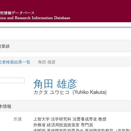
者業績
究者検索結果一覧
角田 雄彦
角田 雄彦
カクタ ユウヒコ (Yuhiko Kakuta)
本情報
所属
上智大学 法学研究科 法曹養成専攻 教授
外務省 経済局投資政策室 専門員
内閣府 再就職等監視委員会 再就職等監察官（非常勤