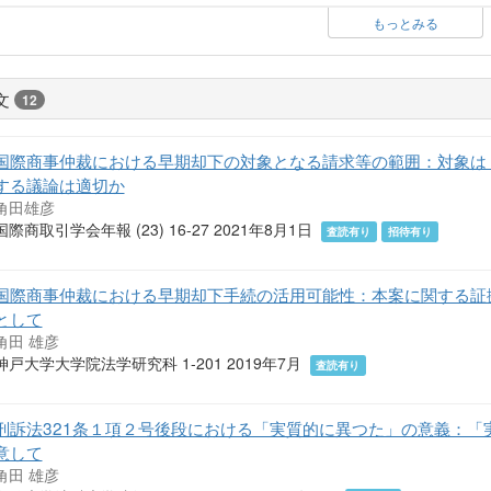
もっとみる
文
12
国際商事仲裁における早期却下の対象となる請求等の範囲：対象は
する議論は適切か
角田雄彦
国際商取引学会年報 (23) 16-27 2021年8月1日
査読有り
招待有り
国際商事仲裁における早期却下手続の活用可能性：本案に関する証
として
角田 雄彦
神戸大学大学院法学研究科 1-201 2019年7月
査読有り
刑訴法321条１項２号後段における「実質的に異つた」の意義：「
意して
角田 雄彦