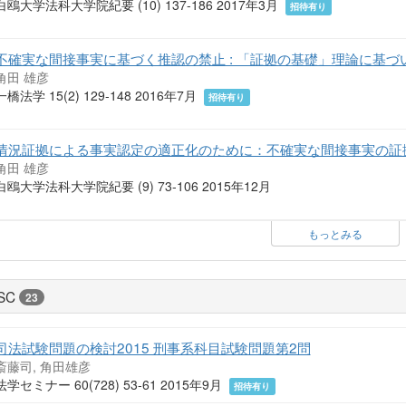
白鴎大学法科大学院紀要 (10) 137-186 2017年3月
招待有り
不確実な間接事実に基づく推認の禁止 : 「証拠の基礎」理論に基づ
角田 雄彦
一橋法学 15(2) 129-148 2016年7月
招待有り
情況証拠による事実認定の適正化のために：不確実な間接事実の証
角田 雄彦
白鴎大学法科大学院紀要 (9) 73-106 2015年12月
もっとみる
SC
23
司法試験問題の検討2015 刑事系科目試験問題第2問
斎藤司, 角田雄彦
法学セミナー 60(728) 53-61 2015年9月
招待有り