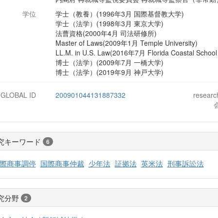
学位
学士（教養）(1996年3月 国際基督教大学)
学士（法学）(1998年3月 東京大学)
法曹資格(2000年4月 司法研修所)
Master of Laws(2009年1月 Temple University)
LL.M. in U.S. Law(2016年7月 Florida Coastal School
博士（法学）(2009年7月 一橋大学)
博士（法学）(2019年9月 神戸大学)
-GLOBAL ID
200901044131887332
resear
究キーワード
6
際商事調停
国際商事仲裁
少年法
証拠法
英米法
刑事訴訟法
究分野
2