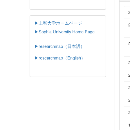
▶上智大学ホームページ
▶
Sophia University Home Page
▶researchmap（日本語）
▶researchmap（English）