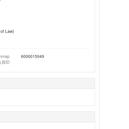
 of Law)
chmap
6000015049
会員ID