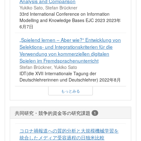
Analysis and Comparison
Yukiko Sato, Stefan Brückner
33rd International Conference on Information
Modelling and Knowledge Bases EJC 2023 2023年
6月7日
„Spielend lernen – Aber wie?“ Entwicklung von
Selektions- und Integrationskriterien für die
Verwendung von kommerziellen digitalen
Spielen im Fremdsprachenunterricht
Stefan Brückner, Yukiko Sato
IDT(die XVII Internationale Tagung der
Deutschlehrerinnen und Deutschlehrer) 2022年8月
もっとみる
共同研究・競争的資金等の研究課題
1
コロナ禍報道への質的分析と大規模機械学習を
統合したメディア受容過程の日独米比較