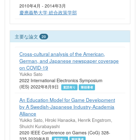
2010年4月 - 2014年3月
慶應義塾大学 総合政策学部
主要な論文
20
Cross-cultural analysis of the American,
German, and Japanese newspaper coverage
on COVID-19
Yukiko Sato
2022 International Electronics Symposium
(IES) 2022年8月9日
査読有り
筆頭著者
An Education Model for Game Development
by A Swedish-Japanese Industry-Academia
Alliance
Yukiko Sato, Hiroki Hanaoka, Henrik Engstrom,
Shuichi Kurabayashi
2020 IEEE Conference on Games (CoG) 328-
335 2020年8月
査読有り
筆頭著者