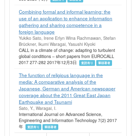
Combining formal and informal learning: the
use of an application to enhance information
gathering and sharing competence in a
foreign language
Yukiko Sato, Irene Erlyn Wina Rachmawan, Stefan
Brückner, Ikumi Waragai, Yasushi Kiyoki
CALL in a climate of change: adapting to turbulent
global conditions – short papers from EUROCALL
2017 277-282 2017年12月3日
査読有り
筆頭著者
The function of religious language in the
media: A comparative analysis of the
Japanese, German and American newspaper
coverage about the 2011 Great East Japan
Earthquake and Tsunami
Sato, Y., Waragai, I.
International Journal on Advanced Science,
Engineering and Information Technology 7(2) 2017
年
査読有り
筆頭著者