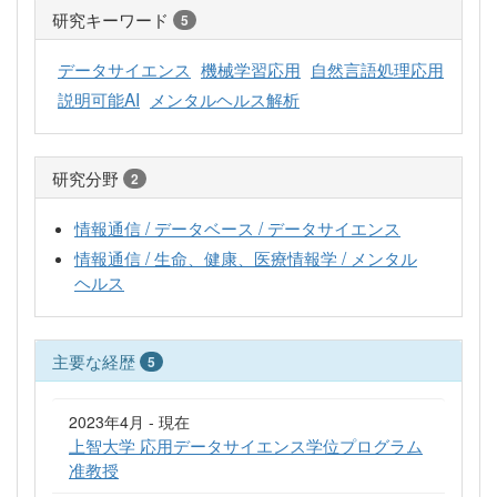
研究キーワード
5
データサイエンス
機械学習応用
自然言語処理応用
説明可能AI
メンタルヘルス解析
研究分野
2
情報通信 / データベース / データサイエンス
情報通信 / 生命、健康、医療情報学 / メンタル
ヘルス
主要な経歴
5
2023年4月 - 現在
上智大学 応用データサイエンス学位プログラム
准教授