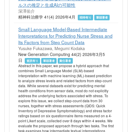
ルスの推定と生成AIの可能性
深澤佑介
精神科治療学 41(4) 2026年4月
招待有り
筆頭著者
Small Language Model-Based Intermediate
Interpretations for Predicting Nurse Stress and
Its Factors from Step Count Data
Yusuke Fukazawa, Megumi Kodaka
New Generation Computing 44(2) 2026年3月5
日
査読有り
筆頭著者
責任著者
Abstract In this paper, we propose a hybrid approach that
combines Small Language Model (SLM)-based
interpretation with machine learning (ML)-based prediction
to analyze stress levels and related factors from step-count
data. While several datasets exist for predicting mental
health conditions from sensor data, most do not explicitly
address the underlying factors associated with stress. To
explore this issue, we collect step-count data from 30
nurses, together with stress assessments (QIDS: Quick
Inventory of Depressive Symptomatology) and stress factor
ratings based on six questionnaire items measured on a 4-
point Likert scale, collected over 8 days within 4 weeks. We
evaluate the proposed approach through two tasks. The first
task examines how intermediate textual interpretations