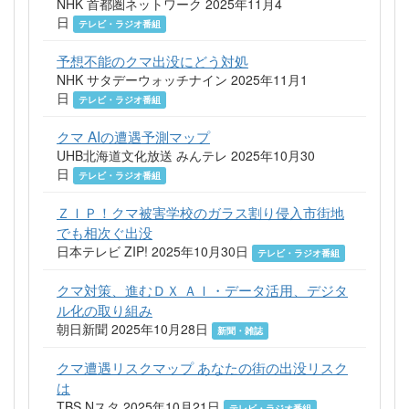
NHK 首都圏ネットワーク 2025年11月4
日
テレビ・ラジオ番組
予想不能のクマ出没にどう対処
NHK サタデーウォッチナイン 2025年11月1
日
テレビ・ラジオ番組
クマ AIの遭遇予測マップ
UHB北海道文化放送 みんテレ 2025年10月30
日
テレビ・ラジオ番組
ＺＩＰ！クマ被害学校のガラス割り侵入市街地
でも相次ぐ出没
日本テレビ ZIP! 2025年10月30日
テレビ・ラジオ番組
クマ対策、進むＤＸ ＡＩ・データ活用、デジタ
ル化の取り組み
朝日新聞 2025年10月28日
新聞・雑誌
クマ遭遇リスクマップ あなたの街の出没リスク
は
TBS Nスタ 2025年10月21日
テレビ・ラジオ番組