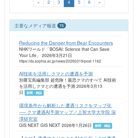
«
2
3
4
5
6
»
主要なメディア報道
75
Reducing the Danger from Bear Encounters
NHKワールド「BOSAI: Science that Can Save
Your Life」 2026年3月21日
https://ds.sophia.ac.jp/news/20260319/post-1162
AI技術を活用しクマとの遭遇を予測
別冊宝島編集部 超危険！最恐クマのすべて AI技術
を活用しクマとの遭遇を予測 2026年3月13
日
新聞・雑誌
環境条件から解析した遭遇リスクをマップ化
── クマ遭遇AI予測マップ／上智大学大学院 深
澤研究室
GIS NEXT GIS NEXT 2026年1月26日
新聞・雑誌
【クマ】遭遇するリスクをAIで分析「クマ遭遇