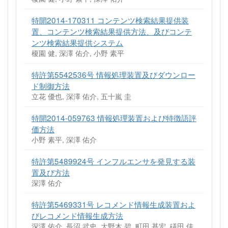
特開2014-170311 コンテンツ検索結果提供装
置、コンテンツ検索結果提供方法、及びコンテ
ンツ検索結果提供システム
榎園 健, 深澤 佑介, 小野 素平
特許第5542536号 情報処理装置及びダウンロー
ド制御方法
立花 優也, 深澤 佑介, 五十嵐 圭
特開2014-059763 情報処理装置および特徴語評
価方法
小野 素平, 深澤 佑介
特許第5489924号 インフルエンサを発見する装
置及び方法
深澤 佑介
特許第5469331号 レコメンド情報生成装置およ
びレコメンド情報生成方法
深澤 佑介, 長沼 武史, 大野木 碧, 町田 基宏, 礒田 佳