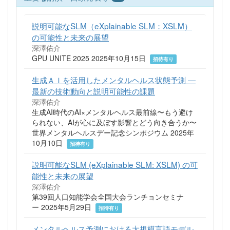
説明可能なSLM（eXplainable SLM：XSLM）
の可能性と未来の展望
深澤佑介
GPU UNITE 2025 2025年10月15日
招待有り
生成ＡＩを活用したメンタルヘルス状態予測 ―
最新の技術動向と説明可能性の課題
深澤佑介
生成AI時代のAI×メンタルヘルス最前線〜もう避け
られない、AIが心に及ぼす影響とどう向き合うか〜
世界メンタルヘルスデー記念シンポジウム 2025年
10月10日
招待有り
説明可能なSLM (eXplainable SLM: XSLM) の可
能性と未来の展望
深澤佑介
第39回人口知能学会全国大会ランチョンセミナ
ー 2025年5月29日
招待有り
メンタルヘルス予測における大規模言語モデル