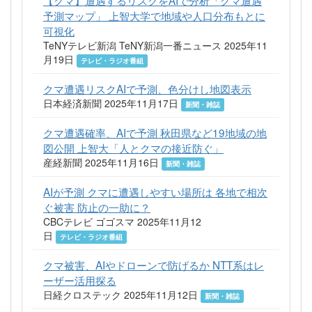
予測マップ」 上智大学で地域や人口分布もとに
可視化
TeNYテレビ新潟 TeNY新潟一番ニュース 2025年11
月19日
テレビ・ラジオ番組
クマ遭遇リスクAIで予測、色分けし地図表示
日本経済新聞 2025年11月17日
新聞・雑誌
クマ遭遇確率、AIで予測 秋田県など19地域の地
図公開 上智大「人とクマの接近防ぐ」
産経新聞 2025年11月16日
新聞・雑誌
AIが予測 クマに遭遇しやすい場所は 各地で相次
ぐ被害 防止の一助に？
CBCテレビ ゴゴスマ 2025年11月12
日
テレビ・ラジオ番組
クマ被害、AIやドローンで防げるか NTT系はレ
ーザー活用探る
日経クロステック 2025年11月12日
新聞・雑誌