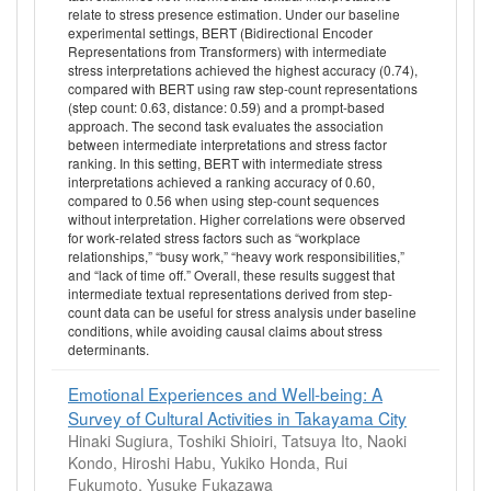
relate to stress presence estimation. Under our baseline
experimental settings, BERT (Bidirectional Encoder
Representations from Transformers) with intermediate
stress interpretations achieved the highest accuracy (0.74),
compared with BERT using raw step-count representations
(step count: 0.63, distance: 0.59) and a prompt-based
approach. The second task evaluates the association
between intermediate interpretations and stress factor
ranking. In this setting, BERT with intermediate stress
interpretations achieved a ranking accuracy of 0.60,
compared to 0.56 when using step-count sequences
without interpretation. Higher correlations were observed
for work-related stress factors such as “workplace
relationships,” “busy work,” “heavy work responsibilities,”
and “lack of time off.” Overall, these results suggest that
intermediate textual representations derived from step-
count data can be useful for stress analysis under baseline
conditions, while avoiding causal claims about stress
determinants.
Emotional Experiences and Well-being: A
Survey of Cultural Activities in Takayama City
Hinaki Sugiura, Toshiki Shioiri, Tatsuya Ito, Naoki
Kondo, Hiroshi Habu, Yukiko Honda, Rui
Fukumoto, Yusuke Fukazawa