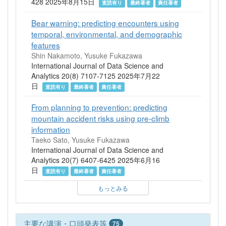
428 2025年8月15日
査読有り
最終著者
責任著者
Bear warning: predicting encounters using
temporal, environmental, and demographic
features
Shin Nakamoto, Yusuke Fukazawa
International Journal of Data Science and
Analytics 20(8) 7107-7125 2025年7月22
日
査読有り
最終著者
責任著者
From planning to prevention: predicting
mountain accident risks using pre-climb
information
Taeko Sato, Yusuke Fukazawa
International Journal of Data Science and
Analytics 20(7) 6407-6425 2025年6月16
日
査読有り
最終著者
責任著者
もっとみる
主要な講演・口頭発表等
75