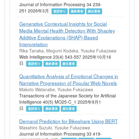
Journal of Information Processing 34 239-
251 2026年3月
査読有り
最終著者
責任著者
Generative Contextual Insights for Social
Media Mental Health Detection With Shapley
Additive Explanations (SHAP)-Based
Interpretation
Rika Tanaka, Megumi Kodaka, Yusuke Fukazawa
Web Intelligence 23(4) 543-557 2025年10月16
日
査読有り
最終著者
責任著者
Quantitative Analysis of Emotional Changes in
Narrative Progression of Popular Web Novels
Makoto Watanabe, Yusuke Fukazawa
Transactions of the Japanese Society for Artificial
Intelligence 40(5) MO25-C_1 2025年9月1
日
査読有り
最終著者
責任著者
Demand Prediction for Bikeshare Using BERT
Masahiro Suzuki, Yusuke Fukazawa
Journal of Information Processing 33 419-