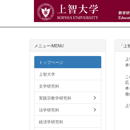
メニュー/MENU
「上
上
トップページ
本
上智大学
こ
広
文学研究科
本
発
実践宗教学研究科
上
法学研究科
経済学研究科