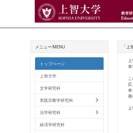
メニュー/MENU
「上
上
トップページ
本
上智大学
こ
広
文学研究科
本
発
実践宗教学研究科
上
法学研究科
経済学研究科