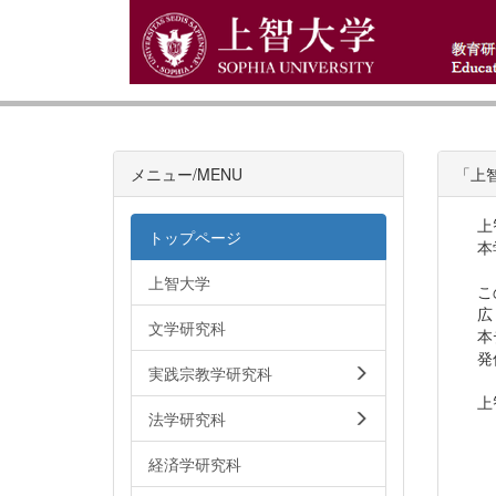
メニュー/MENU
「上
上
トップページ
本
上智大学
こ
広
文学研究科
本
発
実践宗教学研究科
上
法学研究科
経済学研究科