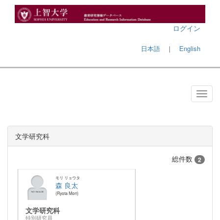
ログイン
日本語
｜
English
文学研究科
総件数
2
モリ リョウタ
森 良太
Ryota Mori
文学研究科
特別研究員