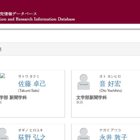
部
サトウ タクミ
オト ヨシヒロ
佐藤 卓己
音 好宏
Takumi Sato
Oto Yoshihiro
学部 新聞学科
文学部新聞学科
授
教授
オギノ ヒロユキ
ナガイ アツコ
荻野 弘之
永井 敦子