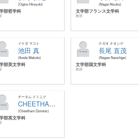
Ogino Hiroyuki
Nagai Atsuko
学部哲学科
文学部フランス文学科
授
教授
イケダ マコト
ナガオ ナオシゲ
池田 真
長尾 直茂
Ikeda Makoto
Nagao Naoshige
学部英文学科
文学部国文学科
授
教授
チータム ドミニク
CHEETHAM DOMINIC
Cheetham Dominic
学部英文学科
授