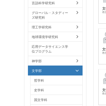
言語科学研究科
文
グローバル・スタディー
教
ズ研究科
理工学研究科
地球環境学研究科
応用データサイエンス学
文
位プログラム
教
神学部
文学部
哲学科
文
史学科
教
国文学科