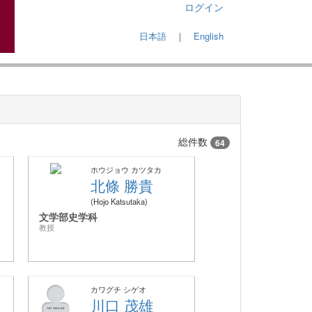
ログイン
日本語
｜
English
総件数
64
ホウジョウ カツタカ
北條 勝貴
Hojo Katsutaka
文学部史学科
教授
カワグチ シゲオ
川口 茂雄