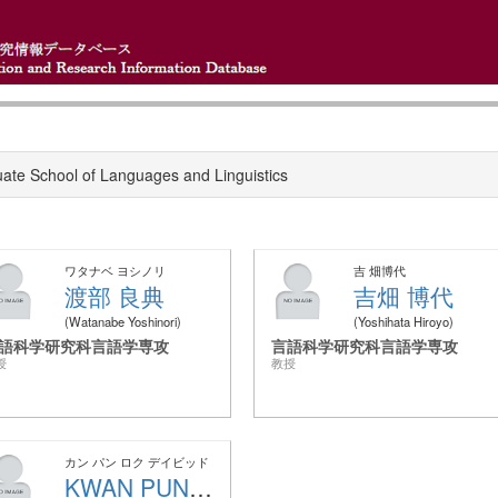
ate School of Languages and Linguistics
ワタナベ ヨシノリ
吉 畑博代
渡部 良典
吉畑 博代
Watanabe Yoshinori
Yoshihata Hiroyo
語科学研究科言語学専攻
言語科学研究科言語学専攻
授
教授
カン パン ロク デイビッド
KWAN PUN LOK DAVID