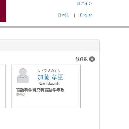
ログイン
日本語
｜
English
総件数
4
カトウ タカオミ
加藤 孝臣
Kato Takaomi
言語科学研究科言語学専攻
准教授