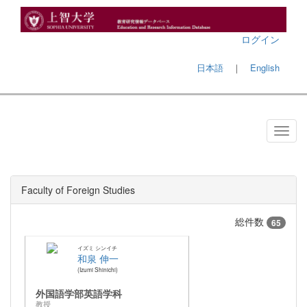
ログイン
日本語
｜
English
Faculty of Foreign Studies
総件数
65
イズミ シンイチ
和泉 伸一
Izumi Shinichi
外国語学部英語学科
教授