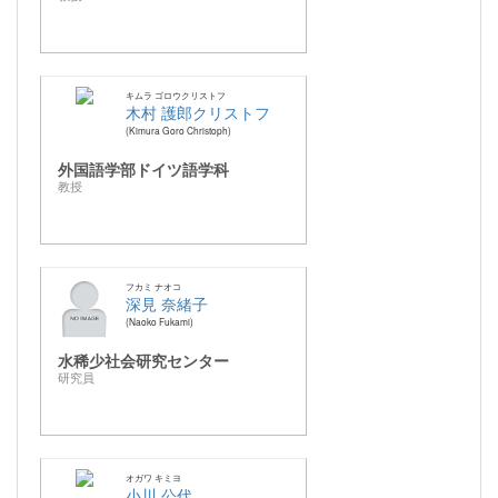
キムラ ゴロウクリストフ
木村 護郎クリストフ
Kimura Goro Christoph
外国語学部ドイツ語学科
教授
フカミ ナオコ
深見 奈緒子
Naoko Fukami
水稀少社会研究センター
研究員
オガワ キミヨ
小川 公代