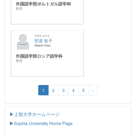
外国語学部ポルトガル語学科
教授
アダチ ユウコ
安達 祐子
Adachi Yuko
外国語学部ロシア語学科
教授
1
2
3
4
5
›
▶上智大学ホームページ
▶
Sophia University Home Page