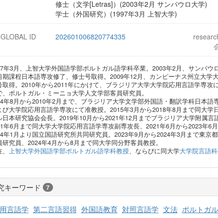
修士（文学[Letras]）(2003年2月 サンパウロ大学)
学士（外国研究）(1997年3月 上智大学)
-GLOBAL ID
202601006820774335
resear
997年3月、上智大学外国語学部ポルトガル語学科卒業。2003年2月、サン
前期課程日本語専攻修了、修士号取得。2009年12月、カンピーナス州立大
号取得。2010年から2011年にかけて、ブラジリア大学大学院応用言語学専攻にて
で、ポルトガル・ミーニョ大学人文学部客員研究員。
004年8月から2010年2月まで、ブラジリア大学文学部外国語・翻訳学科日本語専
よび大学院応用言語学専攻にて准教授。2015年3月から2018年8月まで同大学日本
ル日本研究協会会長。2019年10月から2021年12月までブラジリア大学附属
021年6月まで同大学大学院応用言語学専攻副専攻長、2021年6月から2023年
024年1月より国立国語研究所共同研究員。2023年9月から2024年3月まで
員研究員、2024年4月から8月まで同大学同分野客員教授。
在、
上智大学外国語学部ポルトガル語学科教授
、ならびに同大学
大学院言語科
究キーワード
7
用言語学
第二言語習得
外国語教育
対照言語学
文法
ポルトガ