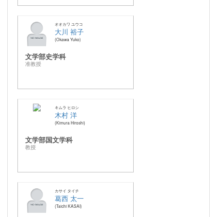
オオカワ ユウコ
大川 裕子
Okawa Yuko
文学部史学科
准教授
キムラ ヒロシ
木村 洋
Kimura Hiroshi
文学部国文学科
教授
カサイ タイチ
葛西 太一
Taichi KASAI