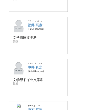
フクイ タツヒコ
福井 辰彦
Fukui Tatsuhiko
文学部国文学科
教授
ナカイ サナユキ
中井 真之
Nakai Sanayuki
文学部ドイツ文学科
教授
ナカムラ エリ
中村 江里