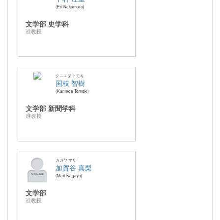
Eri Nakamura
文学部 史学科
准教授
クニエダ トモキ
国枝 智樹
Kunieda Tomoki
文学部 新聞学科
准教授
カガヤ マリ
加賀谷 真梨
Mari Kagaya
文学部
准教授