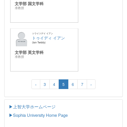
文学部 国文学科
准教授
トウイツデイ イアン
トゥイディ イアン
Iain Twiddy
文学部 英文学科
准教授
‹
3
4
5
6
7
›
▶上智大学ホームページ
▶
Sophia University Home Page