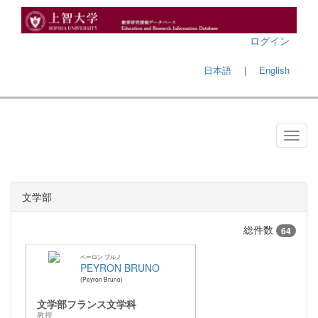
ログイン
日本語
｜
English
文学部
総件数
64
ペーロン ブルノ
PEYRON BRUNO
Peyron Bruno
文学部フランス文学科
教授