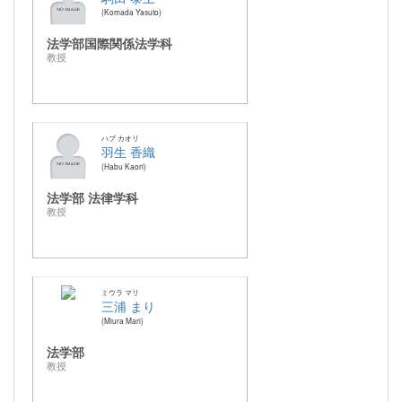
Komada Yasuto
法学部国際関係法学科
教授
ハブ カオリ
羽生 香織
Habu Kaori
法学部 法律学科
教授
ミウラ マリ
三浦 まり
Miura Mari
法学部
教授