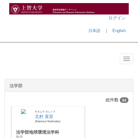
ログイン
日本語
｜
English
法学部
総件数
34
キタムラ ヨシノブ
北村 喜宣
Kitamura Yoshinobu
法学部地球環境法学科
教授