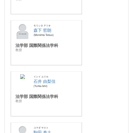
モリシタ テツオ
森下 哲朗
Morishita Tetsuo
法学部 国際関係法学科
教授
イシイ ユリカ
石井 由梨佳
Yurika Ishii
法学部 国際関係法学科
教授
コマダ ヤスト
駒田 泰土