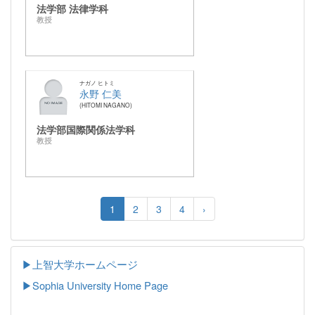
法学部 法律学科
教授
ナガノ ヒトミ
永野 仁美
HITOMI NAGANO
法学部国際関係法学科
教授
1
2
3
4
›
▶上智大学ホームページ
▶
Sophia University Home Page