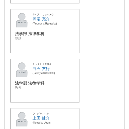
テルヌマ リョウスケ
照沼 亮介
Terunuma Ryousuke
法学部 法律学科
教授
シライシ トモユキ
白石 友行
Tomoyuki Shiraishi
法学部 法律学科
教授
ウエダ ケンスケ
上田 健介
Kensuke Ueda