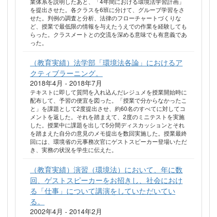
業体系を説明したあと、「4年間における環境法学習計画」
を提出させた。各クラスを6班に分けて、グルーブ学習をさ
せた。判例の調査と分析、法律のフローチャートづくりな
ど、授業で最低限の情報を与えたうえでの作業を経験しても
らった。クラスメートとの交流を深める意味でも有意義であ
った。
（教育実績）法学部「環境法各論」におけるア
クティブラーニング。
2018年4月 - 2018年7月
テキストに即して質問を入れ込んだレジュメを授業開始時に
配布して、予習の便宜を図った。「授業で分からなかったこ
と」を課題として2度提出させ、約60名のすべてに対してコ
メントを返した。それを踏まえて、2度のミニテストを実施
した。授業中に課題を出して5分間ディスカッションとそれ
を踏まえた自分の意見のメモ提出を数回実施した。授業最終
回には、環境省の元事務次官にゲストスピーカー登場いただ
き、実務の状況を学生に伝えた。
（教育実績）演習（環境法）において、年に数
回、ゲストスピーカーをお招きし、社会におけ
る「仕事」について講演をしていただいてい
る。
2002年4月 - 2014年2月