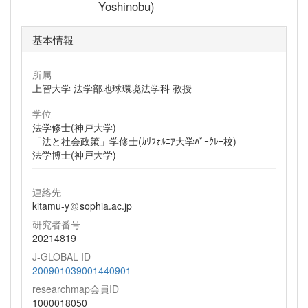
Yoshinobu)
基本情報
所属
上智大学 法学部地球環境法学科 教授
学位
法学修士(神戸大学)
「法と社会政策」学修士(ｶﾘﾌｫﾙﾆｱ大学ﾊﾞｰｸﾚｰ校)
法学博士(神戸大学)
連絡先
kitamu-y
sophia.ac.jp
研究者番号
20214819
J-GLOBAL ID
200901039001440901
researchmap会員ID
1000018050