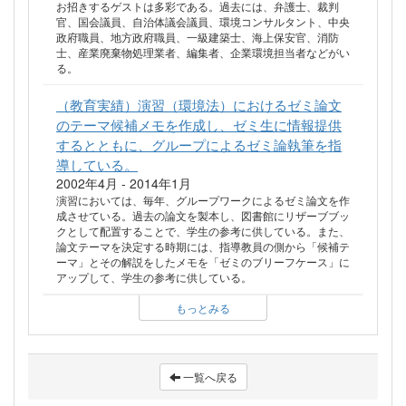
お招きするゲストは多彩である。過去には、弁護士、裁判
官、国会議員、自治体議会議員、環境コンサルタント、中央
政府職員、地方政府職員、一級建築士、海上保安官、消防
士、産業廃棄物処理業者、編集者、企業環境担当者などがい
る。
（教育実績）演習（環境法）におけるゼミ論文
のテーマ候補メモを作成し、ゼミ生に情報提供
するとともに、グループによるゼミ論執筆を指
導している。
2002年4月 - 2014年1月
演習においては、毎年、グループワークによるゼミ論文を作
成させている。過去の論文を製本し、図書館にリザーブブッ
クとして配置することで、学生の参考に供している。また、
論文テーマを決定する時期には、指導教員の側から「候補テ
ーマ」とその解説をしたメモを「ゼミのブリーフケース」に
アップして、学生の参考に供している。
もっとみる
一覧へ戻る