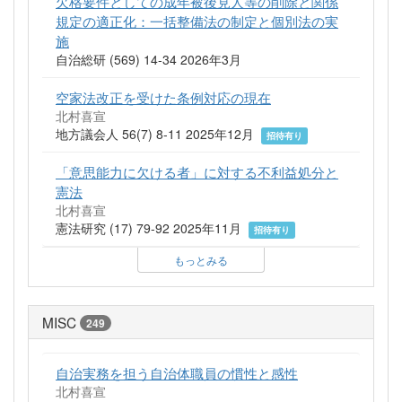
欠格要件としての成年被後見人等の削除と関係
規定の適正化：一括整備法の制定と個別法の実
施
自治総研 (569) 14-34 2026年3月
空家法改正を受けた条例対応の現在
北村喜宣
地方議会人 56(7) 8-11 2025年12月
招待有り
「意思能力に欠ける者」に対する不利益処分と
憲法
北村喜宣
憲法研究 (17) 79-92 2025年11月
招待有り
もっとみる
MISC
249
自治実務を担う自治体職員の慣性と感性
北村喜宣