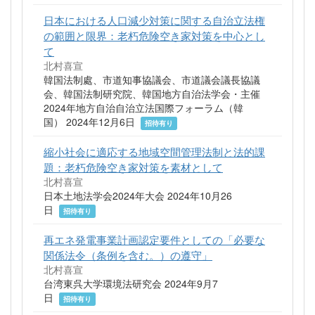
日本における人口減少対策に関する自治立法権
の範囲と限界：老朽危険空き家対策を中心とし
て
北村喜宣
韓国法制處、市道知事協議会、市道議会議長協議
会、韓国法制研究院、韓国地方自治法学会・主催
2024年地方自治自治立法国際フォーラム（韓
国） 2024年12月6日
招待有り
縮小社会に適応する地域空間管理法制と法的課
題：老朽危険空き家対策を素材として
北村喜宣
日本土地法学会2024年大会 2024年10月26
日
招待有り
再エネ発電事業計画認定要件としての「必要な
関係法令（条例を含む。）の遵守」
北村喜宣
台湾東呉大学環境法研究会 2024年9月7
日
招待有り