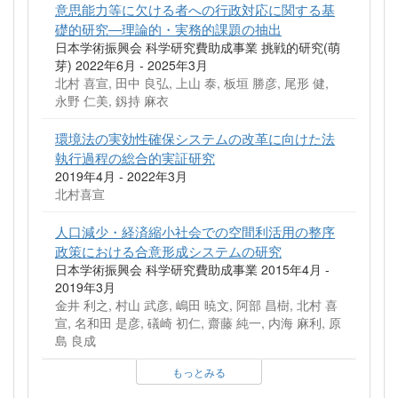
意思能力等に欠ける者への行政対応に関する基
礎的研究―理論的・実務的課題の抽出
日本学術振興会 科学研究費助成事業 挑戦的研究(萌
芽) 2022年6月 - 2025年3月
北村 喜宣, 田中 良弘, 上山 泰, 板垣 勝彦, 尾形 健,
永野 仁美, 釼持 麻衣
環境法の実効性確保システムの改革に向けた法
執行過程の総合的実証研究
2019年4月 - 2022年3月
北村喜宣
人口減少・経済縮小社会での空間利活用の整序
政策における合意形成システムの研究
日本学術振興会 科学研究費助成事業 2015年4月 -
2019年3月
金井 利之, 村山 武彦, 嶋田 暁文, 阿部 昌樹, 北村 喜
宣, 名和田 是彦, 礒崎 初仁, 齋藤 純一, 内海 麻利, 原
島 良成
もっとみる