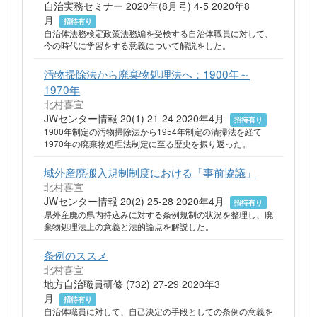
自治実務セミナー 2020年(8月号) 4-5 2020年8
月
招待有り
自治体法務検定政策法務編を受検する自治体職員に対して、
今の時代に学習をする意義について解説をした。
汚物掃除法から廃棄物処理法へ：1900年～
1970年
北村喜宣
JWセンター情報 20(1) 21-24 2020年4月
招待有り
1900年制定の汚物掃除法から1954年制定の清掃法を経て
1970年の廃棄物処理法制定に至る歴史を振り返った。
域外産廃搬入規制制度における「事前協議」
北村喜宣
JWセンター情報 20(2) 25-28 2020年4月
招待有り
県外産廃の県内持込みに対する条例規制の状況を整理し、廃
棄物処理法上の意義と法的論点を解説した。
条例のススメ
北村喜宣
地方自治職員研修 (732) 27-29 2020年3
月
招待有り
自治体職員に対して、自己決定の手段としての条例の意義を