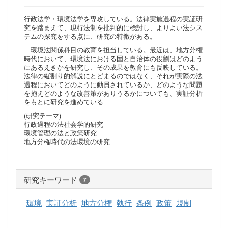
行政法学・環境法学を専攻している。法律実施過程の実証研
究を踏まえて、現行法制を批判的に検討し、よりよい法シス
テムの探究をする点に、研究の特徴がある。
環境法関係科目の教育を担当している。最近は、地方分権
時代において、環境法における国と自治体の役割はどのよう
にあるえきかを研究し、その成果を教育にも反映している。
法律の縦割り的解説にとどまるのではなく、それが実際の法
過程においてどのように動員されているか、どのような問題
を抱えどのような改善策がありうるかについても、実証分析
をもとに研究を進めている
(研究テーマ)
行政過程の法社会学的研究
環境管理の法と政策研究
地方分権時代の法環境の研究
研究キーワード
7
環境
実証分析
地方分権
執行
条例
政策
規制