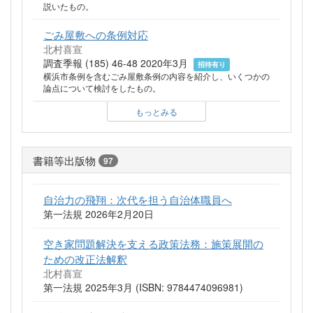
説いたもの。
ごみ屋敷への条例対応
北村喜宣
調査季報 (185) 46-48 2020年3月
招待有り
横浜市条例を含むごみ屋敷条例の内容を紹介し、いくつかの
論点について検討をしたもの。
もっとみる
書籍等出版物
97
自治力の飛翔：次代を担う自治体職員へ
第一法規 2026年2月20日
空き家問題解決を支える政策法務：施策展開の
ための改正法解釈
北村喜宣
第一法規 2025年3月 (ISBN: 9784474096981)