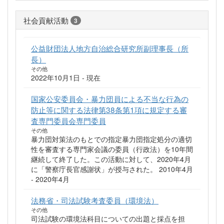
社会貢献活動
3
公益財団法人地方自治総合研究所副理事長（所
長）
その他
2022年10月1日 - 現在
国家公安委員会・暴力団員による不当な行為の
防止等に関する法律第38条第1項に規定する審
査専門委員会専門委員
その他
暴力団対策法のもとでの指定暴力団指定処分の適切
性を審査する専門家会議の委員（行政法）を10年間
継続して終了した。この活動に対して、2020年4月
に「警察庁長官感謝状」が授与された。 2010年4月
- 2020年4月
法務省・司法試験考査委員（環境法）
その他
司法試験の環境法科目についての出題と採点を担