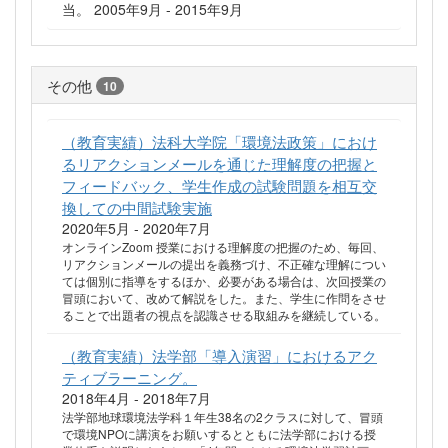
当。 2005年9月 - 2015年9月
その他
10
（教育実績）法科大学院「環境法政策」におけ
るリアクションメールを通じた理解度の把握と
フィードバック、学生作成の試験問題を相互交
換しての中間試験実施
2020年5月 - 2020年7月
オンラインZoom 授業における理解度の把握のため、毎回、
リアクションメールの提出を義務づけ、不正確な理解につい
ては個別に指導をするほか、必要がある場合は、次回授業の
冒頭において、改めて解説をした。また、学生に作問をさせ
ることで出題者の視点を認識させる取組みを継続している。
（教育実績）法学部「導入演習」におけるアク
ティブラーニング。
2018年4月 - 2018年7月
法学部地球環境法学科１年生38名の2クラスに対して、冒頭
で環境NPOに講演をお願いするとともに法学部における授