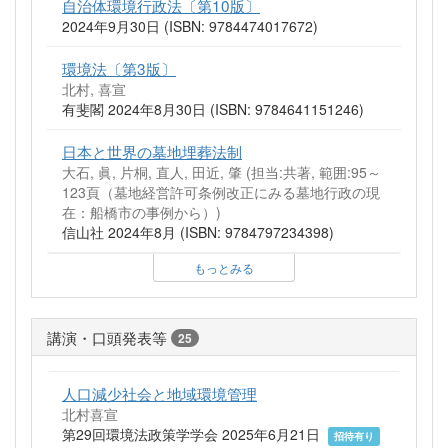
自治体環境行政法〔第10版〕
2024年9月30日 (ISBN: 9784474017672)
環境法〔第3版〕
北村, 喜宣
有斐閣 2024年8月30日 (ISBN: 9784641151246)
日本と世界の墓地埋葬法制
大石, 眞, 片桐, 直人, 田近, 肇 (担当:共著, 範囲:95～
123頁（墓地経営許可条例改正にみる墓地行政の現
在：船橋市の事例から）)
信山社 2024年8月 (ISBN: 9784797234398)
もっとみる
講演・口頭発表等
25
人口減少社会と地域環境管理
北村喜宣
第29回環境法政策学学会 2025年6月21日
招待有り