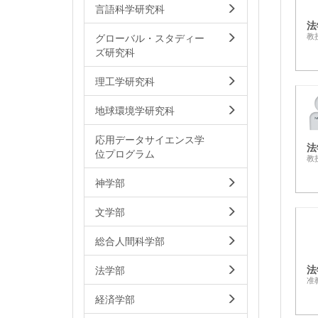
言語科学研究科
法
グローバル・スタディー
教
ズ研究科
理工学研究科
地球環境学研究科
応用データサイエンス学
法
位プログラム
教
神学部
文学部
総合人間科学部
法
法学部
准
経済学部