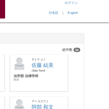
ログイン
日本語
｜
English
総件数
34
サトウ ユミ
佐藤 結美
Sato Yumi
法学部 法律学科
教授
アベ カズフミ
阿部 和文