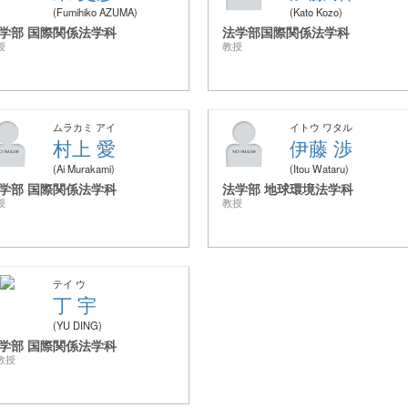
Fumihiko AZUMA
Kato Kozo
学部 国際関係法学科
法学部国際関係法学科
授
教授
ムラカミ アイ
イトウ ワタル
村上 愛
伊藤 渉
Ai Murakami
Itou Wataru
学部 国際関係法学科
法学部 地球環境法学科
授
教授
テイ ウ
丁 宇
YU DING
学部 国際関係法学科
教授