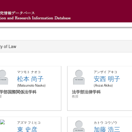
ty of Law
マツモト ナオコ
アンザイ アキコ
松本 尚子
安西 明子
Matsumoto Naoko
Anzai Akiko
学部国際関係法学科
法学部法律学科
授
教授
アズマ フミヒコ
カトウ コウゾウ
東 史彦
加藤 浩三