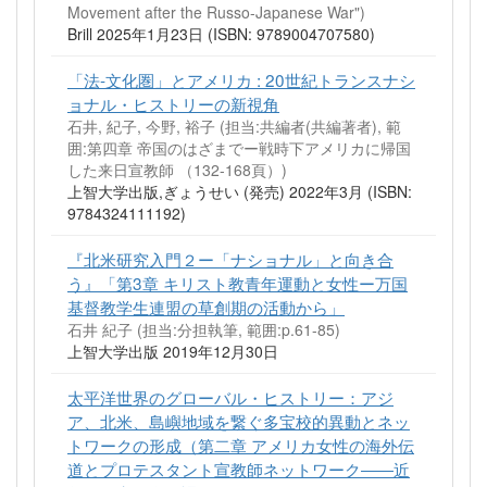
Movement after the Russo-Japanese War")
Brill 2025年1月23日 (ISBN: 9789004707580)
「法-文化圏」とアメリカ : 20世紀トランスナシ
ョナル・ヒストリーの新視角
石井, 紀子, 今野, 裕子 (担当:共編者(共編著者), 範
囲:第四章 帝国のはざまでー戦時下アメリカに帰国
した来日宣教師 （132-168頁）)
上智大学出版,ぎょうせい (発売) 2022年3月 (ISBN:
9784324111192)
『北米研究入門２ー「ナショナル」と向き合
う』「第3章 キリスト教青年運動と女性ー万国
基督教学生連盟の草創期の活動から」
石井 紀子 (担当:分担執筆, 範囲:p.61-85)
上智大学出版 2019年12月30日
太平洋世界のグローバル・ヒストリー：アジ
ア、北米、島嶼地域を繋ぐ多宝校的異動とネッ
トワークの形成（第二章 アメリカ女性の海外伝
道とプロテスタント宣教師ネットワーク――近