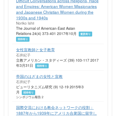
Difficult Conversations across Religions, Race
and Empires: American Women Missionaries
and Japanese Christian Women during the
1930s and 1940s
Noriko Ishii
The Journal of American-East Asian
Relations 24(4) 373-401 2017年10月
査読有り
招待有り
女性宣教師と女子教育
石井紀子
立教アメリカン・スタディーズ (39) 103-117 2017
年3月31日
招待有り
帝国のはざまの女性と宣教
石井紀子
ピューリタニズム研究 (9) 12-19 2015年3
月
招待有り
シンポジウム報告２
国際交流における教会ネットワークの役割：
1887年から1939年にアメリカ合衆国に留学し