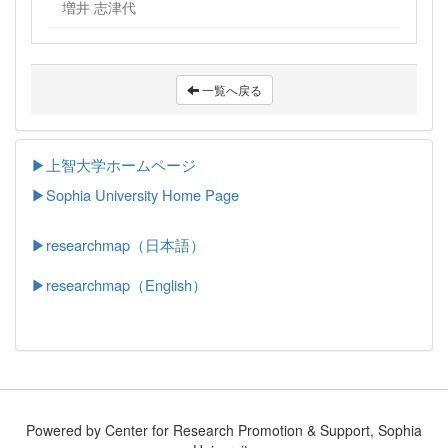
増井 志津代
一覧へ戻る
▶上智大学ホームページ
▶
Sophia University Home Page
▶researchmap（日本語）
▶researchmap（English）
Powered by Center for Research Promotion & Support, Sophia