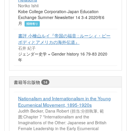
Noriko Ishii
Kobe College Corporation-Japan Education
Exchange Summer Newsletter 14 3-4 2020年6
月
招待有り
書評 小檜山ルイ『帝国の福音 : ルーシィ・ピー
ボディとアメリカの海外伝道』
石井 紀子
ジェンダー史学 = Gender history 16 79-83 2020
年
書籍等出版物
14
Nationalism and Internationalism in the Young
Ecumenical Movement, 1895-1920s
Judith Becker, Dana Robert (担当:分担執筆, 範
囲:Chapter 7 "Internationalism and the
Imaginations of the Other: Japanese and British
Female Leadership in the Early Ecumenical