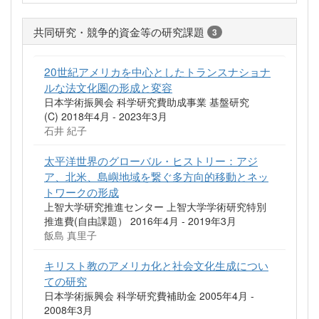
共同研究・競争的資金等の研究課題
3
20世紀アメリカを中心としたトランスナショナ
ルな法文化圏の形成と変容
日本学術振興会 科学研究費助成事業 基盤研究
(C) 2018年4月 - 2023年3月
石井 紀子
太平洋世界のグローバル・ヒストリー：アジ
ア、北米、島嶼地域を繋ぐ多方向的移動とネッ
トワークの形成
上智大学研究推進センター 上智大学学術研究特別
推進費(自由課題） 2016年4月 - 2019年3月
飯島 真里子
キリスト教のアメリカ化と社会文化生成につい
ての研究
日本学術振興会 科学研究費補助金 2005年4月 -
2008年3月