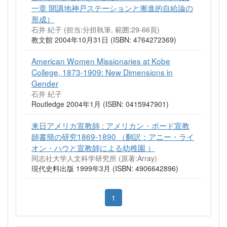
一章 開講地神戸ステーションと漸進的自給論の
形成）
石井 紀子 (担当:分担執筆, 範囲:29-66頁)
教文館 2004年10月31日 (ISBN: 4764272369)
American Women Missionaries at Kobe
College, 1873-1909: New Dimensions in
Gender
石井 紀子
Routledge 2004年1月 (ISBN: 0415947901)
来日アメリカ宣教師 : アメリカン・ボード宣教
師書簡の研究1869-1890 （翻訳：アニー・ライ
オン・ハウと宣教師による幼稚園 ）
同志社大学人文科学研究所
(原著:Array)
現代史料出版 1999年3月 (ISBN: 4906642896)
1