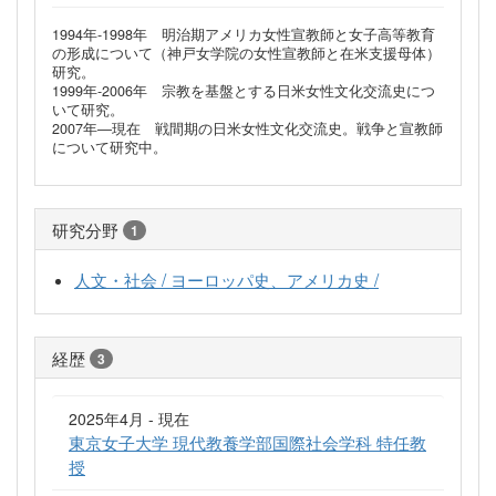
1994年-1998年 明治期アメリカ女性宣教師と女子高等教育
の形成について（神戸女学院の女性宣教師と在米支援母体）
研究。
1999年-2006年 宗教を基盤とする日米女性文化交流史につ
いて研究。
2007年―現在 戦間期の日米女性文化交流史。戦争と宣教師
について研究中。
研究分野
1
人文・社会 / ヨーロッパ史、アメリカ史 /
経歴
3
2025年4月 - 現在
東京女子大学 現代教養学部国際社会学科 特任教
授