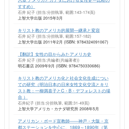
すすめ）
石井 紀子 (担当:分担執筆, 範囲:143-174頁)
上智大学出版 2015年3月
キリスト教のアメリカ的展開―継承と変容
石井 紀子 (担当:分担執筆, 範囲:157-182)
上智大学出版 2011年2月 (ISBN: 9784324091067)
【翻訳】女性の目からみたアメリカ史
石井 紀子 (担当:共編者(共編著者))
明石書店 2009年9月 (ISBN: 9784750330686)
キリスト教のアメリカ化と社会文化生成につい
ての研究（明治日本の日米女性文化交流とキリ
スト教：一柳満喜子とC・B・デフォレストの場
合 ）
石井紀子 (担当:分担執筆, 範囲:31-49頁)
上智大学アメリカ・カナダ研究所 2008年5月
アメリカン・ボード宣教師――神戸・大阪・京
都ステーションを中心に、1869～1890年（第