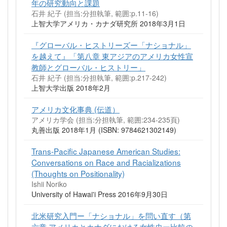
年の研究動向と課題
石井 紀子 (担当:分担執筆, 範囲:p.11-16)
上智大学アメリカ・カナダ研究所 2018年3月1日
『グローバル・ヒストリーズー「ナショナル」
を越えて』「第八章 東アジアのアメリカ女性宣
教師とグローバル・ヒストリー」
石井 紀子 (担当:分担執筆, 範囲:p.217-242)
上智大学出版 2018年2月
アメリカ文化事典 (伝道）
アメリカ学会 (担当:分担執筆, 範囲:234-235頁)
丸善出版 2018年1月 (ISBN: 9784621302149)
Trans-Pacific Japanese American Studies:
Conversations on Race and Racializations
(Thoughts on Positionality)
Ishii Noriko
University of Hawai'i Press 2016年9月30日
北米研究入門ー「ナショナル」を問い直す（第
六章 アメリカとカナダにおける女性史ー比較の