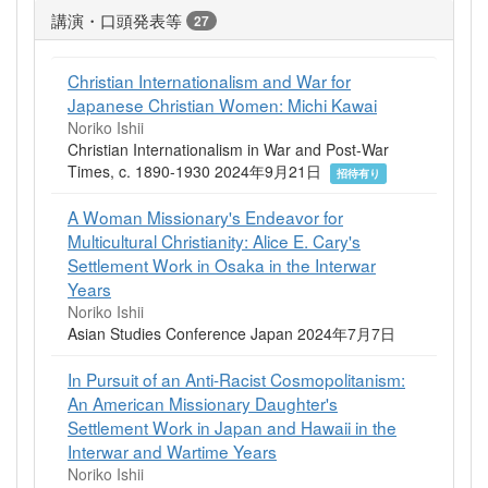
講演・口頭発表等
27
Christian Internationalism and War for
Japanese Christian Women: Michi Kawai
Noriko Ishii
Christian Internationalism in War and Post-War
Times, c. 1890-1930 2024年9月21日
招待有り
A Woman Missionary's Endeavor for
Multicultural Christianity: Alice E. Cary's
Settlement Work in Osaka in the Interwar
Years
Noriko Ishii
Asian Studies Conference Japan 2024年7月7日
In Pursuit of an Anti-Racist Cosmopolitanism:
An American Missionary Daughter's
Settlement Work in Japan and Hawaii in the
Interwar and Wartime Years
Noriko Ishii