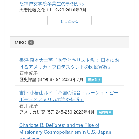
た神戸女学院卒業生の事例から
大妻比較文化 11 12-29 2010年3月
もっとみる
MISC
4
書評 藤本大士著『医学とキリスト教： 日本にお
けるアメリカ・プロテスタントの医療宣教』
石井 紀子
歴史評論 (879) 87-91 2023年7月
招待有り
書評 小檜山ルイ『帝国の福音：ルーシィ・ピー
ボディとアメリカの海外伝道』
石井 紀子
アメリカ研究 (57) 245-250 2023年4月
招待有り
Charlotte B. DeForest and the Rise of
Missionary Cosmopolitanism in U.S.-Japan
Relations