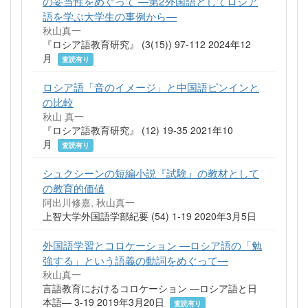
の妥当性をめぐって ―第2外国語としてロシア
語を学ぶ大学生の事例から―
秋山真一
『ロシア語教育研究』 (3(15)) 97-112 2024年12
月
査読有り
ロシア語「音のイメージ」と中国語ピンインと
の比較
秋山 真一
『ロシア語教育研究』 (12) 19-35 2021年10
月
査読有り
シュクシーンの短編小説『試験』の教材として
の教育的価値
阿出川修嘉, 秋山真一
上智大学外国語学部紀要 (54) 1-19 2020年3月5日
外国語学習とコロケーション ―ロシア語の「勉
強する」という語義の動詞をめぐって―
秋山真一
言語教育におけるコロケーション ―ロシア語と日
本語― 3-19 2019年3月20日
査読有り