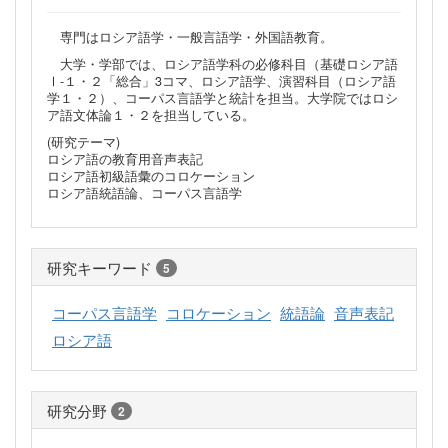
専門はロシア語学・一般言語学・外国語教育。
大学・学部では、ロシア語学科の必修科目（基礎ロシア語
Ⅰ‐１・２「総合」3コマ、ロシア語学、演習科目（ロシア語
学１・２）、コーパス言語学と統計を担当。大学院ではロシ
ア語文体論１・２を担当している。
(研究テーマ)
ロシア語の教育用音声表記
ロシア語初級語彙のコロケーション
ロシア語統語論、コーパス言語学
研究キーワード
5
コーパス言語学
コロケーション
統語論
音声表記
ロシア語
研究分野
2